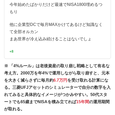
今年始めたばかりだけど最速でNISA1800埋めるつ
もり
他に企業型DCで毎月MAXかけてあるけど知識なく
て全部オルカン
まあ世界が冷え込み続けることはないでしょ
+8
※ 「4%ルール」は老後資産の取り崩し戦略として有名な
考え方。2000万を年4%で運用しながら取り崩すと、元本
を大きく減らさずに毎月約
6.7万円
を受け取れる計算にな
る。三菱UFJアセットのシミュレーターで自分の数字を入
れてみると具体的なイメージがつかみやすい。50代スタ
ートでも65歳までNISAを積み立てれば
15年間
の運用期間
が取れる。