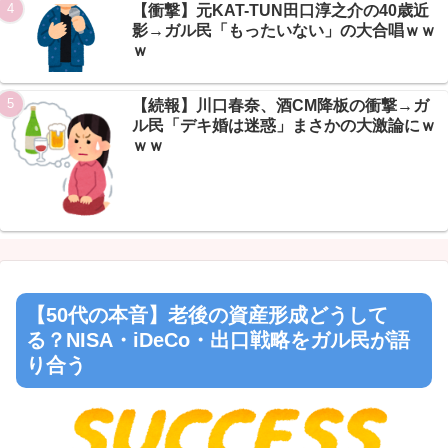
Powered by livedoor 相互RSS
【衝撃】元KAT-TUN田口淳之介の40歳近
影→ガル民「もったいない」の大合唱ｗｗ
ｗ
【続報】川口春奈、酒CM降板の衝撃→ガ
ル民「デキ婚は迷惑」まさかの大激論にｗ
ｗｗ
【50代の本音】老後の資産形成どうして
る？NISA・iDeCo・出口戦略をガル民が語
り合う