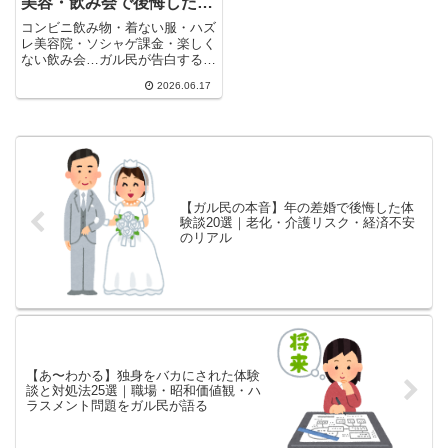
美容・飲み会で後悔したガ
ル民の本音
コンビニ飲み物・着ない服・ハズ
レ美容院・ソシャゲ課金・楽しく
ない飲み会…ガル民が告白する
「もったいないお金の使い方」体
2026.06.17
験談まとめ。「プチプラを複数買
うより高品質1個」「人間関係へ
の出費は早めに見極める」など、
30代・40代女性が共感する後悔
エピソードを30選厳選。
【ガル民の本音】年の差婚で後悔した体
験談20選｜老化・介護リスク・経済不安
のリアル
【あ〜わかる】独身をバカにされた体験
談と対処法25選｜職場・昭和価値観・ハ
ラスメント問題をガル民が語る