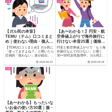
庭ならではのリアルなサインを
実から、スマホ決済で財布が要ら
お金
お金
25選で紹介。友人や同僚を見る
なくなった実態、年相応のこだわ
目がきっと変わる、話のネタにも
りまで。30〜50代女性のリアル
なる一本です。
な声を25選でまとめ。
【ガル民の本音】
【あ〜わかる！】円安・航
TEMU（テム）口コミまと
空券値上がりで海外旅行に
め｜使わない理由・個人情
行けない本音25選｜価格比
報リスク・品質問題20選
較・節約術
【TEMU口コミまとめ】ガル民に
円安と航空券値上がりで「もう海
「使ってますよね？」と聞いたら
外旅行なんて行けない」と嘆く
圧倒的「使わない」派が続出。個
30〜50代女性急増中。ガル民25
人情報漏洩リスク・品質問題・デ
人が語るコロナ前との驚きの価格
2026.06.22
2026.06.28
ザイン盗用の実態と、少数派の
差、節約して行く派のリアルな工
「実は使ってる」リアルな声を
夫、国内旅行への気持ちの切り替
お金
20件まとめました。中華通販が
え法を徹底まとめ。10年前との
気になる方は必読。
旅費比較データつき。
【あ〜わかる】もったいな
いお金の使い方30選｜服・