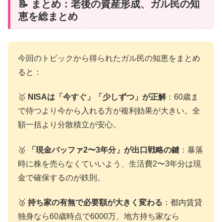
📝 まとめ：老後の資産形成、ガル民の知
恵を総まとめ
今回のトピックから得られたガル民の知恵をまとめ
ると：
🥇
NISAは「今すぐ」「少しずつ」が正解
：60歳ま
で待つより今から入れる方が複利効果が大きい。全
額一括より分散積立が安心。
🥈
「現金バッファ2〜3年分」が出口戦略の鍵
：暴落
時に株を売らなくていいよう、生活費2〜3年分は現
金で確保するのが鉄則。
🥉
持ち家の有無で必要額が大きく変わる
：都内賃貸
独身なら60歳時点で6000万、地方持ち家なら