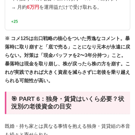
→ 月約
6万円
を運用益だけで受け取れる。
+25
※ コメ125は出口戦略の核心をついた秀逸なコメント。暴
落時に取り崩すと「底で売る」ことになり元本が永遠に戻
らない。対策は「現金バッファを2〜3年分持つ」こと。
暴落時は現金を取り崩し、株が戻ったら株の方を崩す。こ
れが実践できれば大きく資産を減らさずに老後を乗り越え
られる可能性が高い。
🎯 PART 6：独身・賃貸はいくら必要？状
況別の老後資金の目安
既婚・持ち家とは異なる事情を抱える独身・賃貸組の本音
も続々と寄せられた。