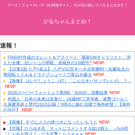
ヤバイ！ニュース(・∀・)の姉妹サイト。ガル民の鋭いコメをまとめます！
がるちゃんまとめ！
速報！
FRIDAY作成のタレント＆アスリート「最新CMギャラリスト」消
えた女優、旧ジャニの明暗、規格外の13億円!?
NEW!
【J2第1節 八戸×富山】 八戸が記念すべきJ2初勝利！佐藤祐太の
無回転ミドル＆ドライブシュートで富山を破る
NEW!
【画像】 はいだしょうこ（47）「こんなオバサンでいいの…？」
NEW!
2026スーパーフォーミュラ第8戦「SUGO」決勝結果
NEW!
外国人「日本の未来は安泰だ」16歳MF三井寺眞、衝撃ゴール！
久保建英超え歴代2位の記録！3得点に絡む活躍で海外絶賛！【海外
の反応】
NEW!
中国「大豪雨！」三峡ダム「基礎部分破損」中国「全力放流！」
台風13号「中国上陸予測」台風15号「中国接近（画像」中国「台風
【画像】 すでにメスの体つきになったいもうと
NEW!
同時上陸！（穀物生産が壊滅危機」→
NEW!
【悲報】ひろゆき氏「ネットにコメントする奴は暇人」→5ch民
大学生ワイ、株で大儲けしてしまうｗｗｗｗｗｗｗｗｗｗ
NEW!
「じゃあお前は？」の大反撃くらうｗｗｗ
NEW!