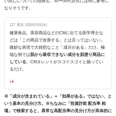
い回しについての指摘も、30〜50代女性には特に参考に
なりそうです。
127. 匿名 2026/07/01(水)
健康食品、美容商品などのCMに出てる医学博士な
どは「この商品で改善する」とは言ってはいない。
微妙な表現で大雑把なこと「成分がある」だけ。極
端な例では
肌から吸収できない成分を肌塗り商品に
している
。CMタレントがスゴイスゴイと煽ってい
るだけ。
+4
※「成分が含まれている」＝「効果がある」ではない、と
いう基本の見分け方。※ちなみに「投資詐欺 配当率 相
場」で検索すると、異常な高配当率の見分け方が具体的に