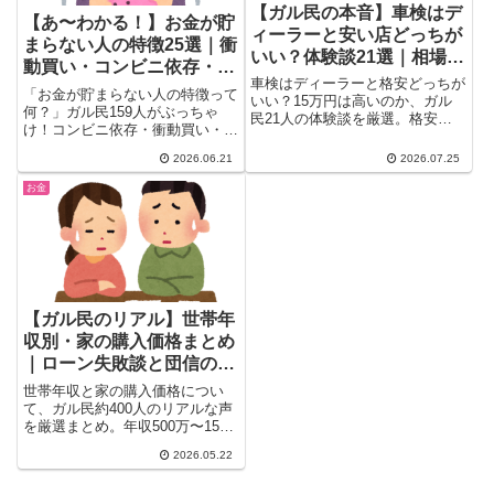
【ガル民の本音】車検はデ
【あ〜わかる！】お金が貯
ィーラーと安い店どっちが
まらない人の特徴25選｜衝
いい？体験談21選｜相場
動買い・コンビニ依存・見
15万・格安車検の落とし穴
車検はディーラーと格安どっちが
栄っ張り…ガル民の本音
「お金が貯まらない人の特徴って
いい？15万円は高いのか、ガル
何？」ガル民159人がぶっちゃ
民21人の体験談を厳選。格安車
け！コンビニ依存・衝動買い・自
検で高速の異音・エンジン停止が
分へのご褒美の多さ・部屋の散ら
起きた失敗談から、ユーザー車検
2026.06.21
2026.07.25
かりが共通点。貯金できない女性
3万円台の節約術、ディーラー車
に共通する25の習慣をリアルな
検を安くするコツまで、リアルな
お金
体験談付きでまとめました。節
本音を一気にチェック。
約・家計管理のヒントにも。
【ガル民のリアル】世帯年
収別・家の購入価格まとめ
｜ローン失敗談と団信の重
要性も
世帯年収と家の購入価格につい
て、ガル民約400人のリアルな声
を厳選まとめ。年収500万〜1500
万超の体験談、住宅メーカーFP
2026.05.22
の「借りられる額トーク」に怒る
ガル民、マンションvs戸建ての