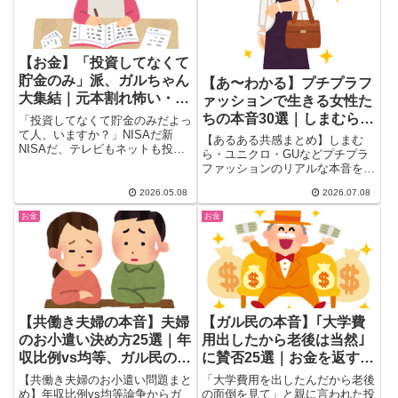
【お金】「投資してなくて
貯金のみ」派、ガルちゃん
【あ〜わかる】プチプラフ
大集結｜元本割れ怖い・勉
ァッションで生きる女性た
強する暇ない・マウント嫌
ちの本音30選｜しまむら・
「投資してなくて貯金のみだよっ
の本音
て人、いますか？」NISAだ新
ユニクロ・GU徹底比較
【あるある共感まとめ】しまむ
NISAだ、テレビもネットも投資
ら・ユニクロ・GUなどプチプラ
の話だらけ……でも実は 「貯...
ファッションのリアルな本音をガ
ル民がぶっちゃけ。物価高でユニ
2026.05.08
2026.07.08
クロが高く感じるという声から、
パシオス・セカンドストリート活
お金
お金
用術、プチプラでも高見えするコ
ツまで、30〜50代女性が思わず
頷ける本音を厳選して紹介しま
す。
【共働き夫婦の本音】夫婦
【ガル民の本音】｢大学費
のお小遣い決め方25選｜年
用出したから老後は当然｣
収比例vs均等、ガル民の正
に賛否25選｜お金を返す・
解は？
距離を置く対処法まとめ
【共働き夫婦のお小遣い問題まと
「大学費用を出したんだから老後
め】年収比例vs均等論争からガ
の面倒を見て」と親に言われた投