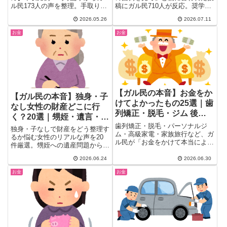
ル民173人の声を整理。手取り何
稿にガル民710人が反応。奨学金
割ルール・別財布スタイル・家事
を借りればよかったという後悔の
2026.05.26
2026.07.11
育児の価値を考慮した決め方ま
声、お金を返せば解決という提
で、共働き30〜40代が共感する
案、近居なら送迎はお互い様とい
お金
お金
リアルな実例25選をご紹介。
う本音まで、親子のお金と介護を
巡るリアルな声をまとめました。
【ガル民の本音】お金をか
【ガル民の本音】独身・子
けてよかったもの25選｜歯
なし女性の財産どこに行
列矯正・脱毛・ジム 後悔
く？20選｜甥姪・遺言・寄
なし体験談
歯列矯正・脱毛・パーソナルジ
付の終活リアル
独身・子なしで財産をどう整理す
ム・高級家電・家族旅行など、ガ
るか悩む女性のリアルな声を20
ル民が「お金をかけて本当によか
件厳選。甥姪への遺産問題から遺
った！」と断言するアイテム＆体
言書の書き方・寄付先の選び方・
験を25選でまとめ。30〜50代女
2026.06.24
2026.06.30
死後事務委任契約まで、30〜50
性の自己投資・美容・育児・暮ら
代女性の終活の本音をガル民514
お金
お金
し改善のリアルな本音を厳選掲
コメントから整理しました。
載。