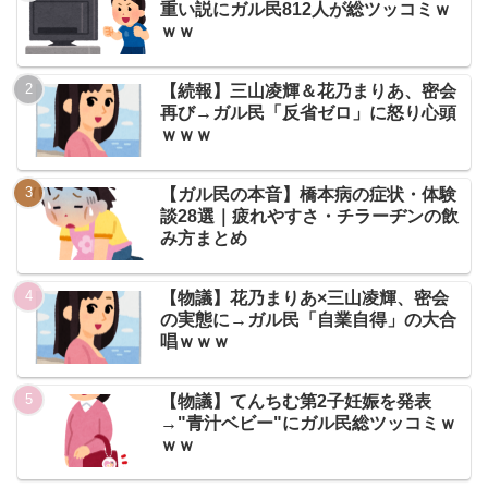
重い説にガル民812人が総ツッコミｗ
ｗｗ
【続報】三山凌輝＆花乃まりあ、密会
再び→ガル民「反省ゼロ」に怒り心頭
ｗｗｗ
【ガル民の本音】橋本病の症状・体験
談28選｜疲れやすさ・チラーヂンの飲
み方まとめ
【物議】花乃まりあ×三山凌輝、密会
の実態に→ガル民「自業自得」の大合
唱ｗｗｗ
【物議】てんちむ第2子妊娠を発表
→"青汁ベビー"にガル民総ツッコミｗ
ｗｗ