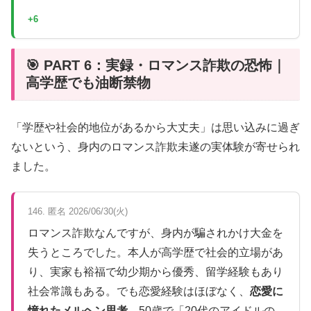
+6
🎯 PART 6：実録・ロマンス詐欺の恐怖｜
高学歴でも油断禁物
「学歴や社会的地位があるから大丈夫」は思い込みに過ぎ
ないという、身内のロマンス詐欺未遂の実体験が寄せられ
ました。
146. 匿名 2026/06/30(火)
ロマンス詐欺なんですが、身内が騙されかけ大金を
失うところでした。本人が高学歴で社会的立場があ
り、実家も裕福で幼少期から優秀、留学経験もあり
社会常識もある。でも恋愛経験はほぼなく、
恋愛に
憧れたメルヘン思考
。50歳で「20代のアイドルの