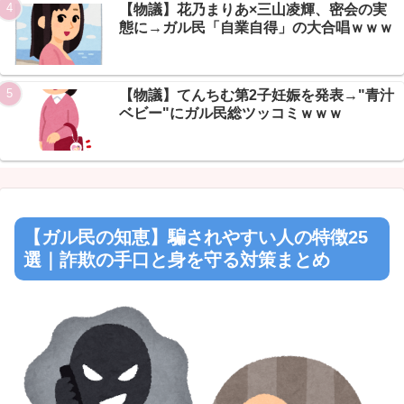
【物議】花乃まりあ×三山凌輝、密会の実
態に→ガル民「自業自得」の大合唱ｗｗｗ
Powered by livedoor 相互RSS
【物議】てんちむ第2子妊娠を発表→"青汁
ベビー"にガル民総ツッコミｗｗｗ
【ガル民の知恵】騙されやすい人の特徴25
選｜詐欺の手口と身を守る対策まとめ