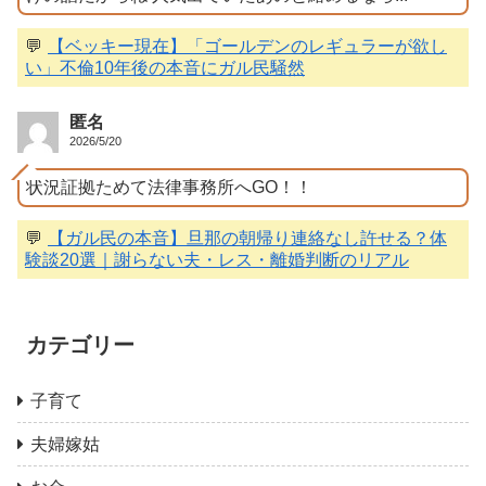
💬
【ベッキー現在】「ゴールデンのレギュラーが欲し
い」不倫10年後の本音にガル民騒然
匿名
2026/5/20
状況証拠ためて法律事務所へGO！！
💬
【ガル民の本音】旦那の朝帰り連絡なし許せる？体
験談20選｜謝らない夫・レス・離婚判断のリアル
カテゴリー
子育て
夫婦嫁姑