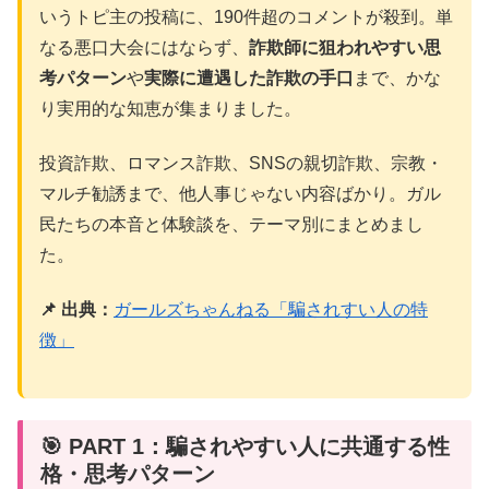
いうトピ主の投稿に、190件超のコメントが殺到。単
なる悪口大会にはならず、
詐欺師に狙われやすい思
考パターン
や
実際に遭遇した詐欺の手口
まで、かな
り実用的な知恵が集まりました。
投資詐欺、ロマンス詐欺、SNSの親切詐欺、宗教・
マルチ勧誘まで、他人事じゃない内容ばかり。ガル
民たちの本音と体験談を、テーマ別にまとめまし
た。
📌 出典：
ガールズちゃんねる「騙されすい人の特
徴」
🎯 PART 1：騙されやすい人に共通する性
格・思考パターン