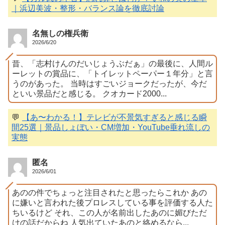
｜浜辺美波・整形・バランス論を徹底討論
名無しの権兵衛
2026/6/20
昔、「志村けんのだいじょうぶだぁ」の最後に、人間ル
ーレットの賞品に、「トイレットペーパー１年分」と言
うのがあった。 当時はすごいジョークだったが、今だ
といい景品だと感じる。 クオカード2000...
💬
【あ〜わかる！】テレビが不景気すぎると感じる瞬
間25選｜景品しょぼい・CM増加・YouTube垂れ流しの
実態
匿名
2026/6/01
あのの件でちょっと注目されたと思ったらこれか あの
に嫌いと言われた後プロレスしている事を評価する人た
ちいるけど それ、この人が名前出したあのに媚びただ
けの話だからね 人気出ていたあのと絡めるなら...