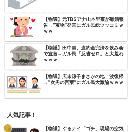
【物議】元TBSアナ山本里菜が離婚報
告→”宝物”発言にガル民総ツッコミｗ
ｗｗ
【物議】田中圭、違約金完済を飲み会
で宣言→ガル民「反省ゼロ」と大荒れ
ｗｗｗ
【物議】広末涼子まさかの地上波復帰
→”次男の言葉”にガル民大激論ｗｗｗ
人気記事！
【物議】ぐるナイ「ゴチ」現場の空気