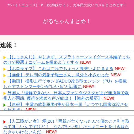
ヤバイ！ニュース(・∀・)の姉妹サイト。ガル民の鋭いコメをまとめます！
がるちゃんまとめ！
速報！
【にじさんじ】 やしきず、スプラトゥーンレイダース本編そっち
のけで極悪ミニゲームを極めようとする
NEW!
【ホロライブ】 これはこれでちょっと裏来いよに見える
NEW!
【画像】 テレ朝の気象予報士さん、意外と小さかった
NEW!
【動画】 撮影走行でホンダADUO改良型エンジン（PU）を搭載
したアストンマーチンが“いい音”と話題に
NEW!
外国人「理解できない」日本人ファンタジスタがまだ無所属で欧
州人が困惑..獲得を求める声が続出！【海外の反応】
NEW!
【速報】 中露の武装軍艦4隻が日本一周『いつでも国家沈没させ
られるぞ』
NEW!
【為替相場】 ドル円は1ドル158円台半ば 介入警戒をしつつ円売
【人工障がい者】 甥(28)「両親が亡くなったんで僕のこと引き取
りが続行
NEW!
ってほしいんですけど！」なんでいい年したヒキニートを引き取ら
ヨーロッパが中国製メガソーラーを締め出しｗｗｗ
NEW!
なきゃいけないんだ...
NEW!