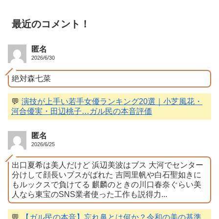
最近のコメント！
匿名
2026/6/30
絶対森七菜
💬
演技が上手い若手女優ランキング20選｜小芝風花・
河合優実・田辺桃子…ガル民の本音評価
匿名
2026/6/25
出口夏希は美人だけど 浜辺美波はブス 大河でセンター
分けして顔長いブスがばれた 吉岡里帆や白石聖如きに
もルックスで負けてる 麒麟のときの川口春奈ぐらい美
人なら東宝のSNS業者使った工作も説得力...
💬
【ガル民の本音】忘れ鼻とは何か？令和の美の基準