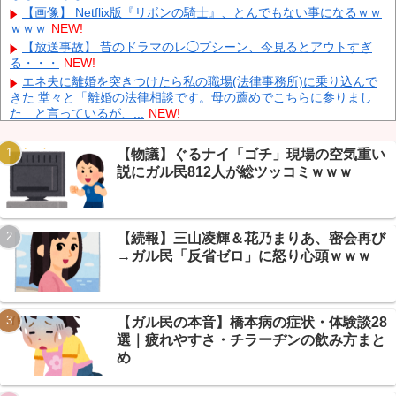
インドネシア「高速鉄道！」中国「大赤字！」インドネシア「運
【画像】 Netflix版『リボンの騎士』、とんでもない事になるｗｗ
営会社の株式購入！（負債対策」中国「はい（巨額負債」インドネ
ｗｗｗ
NEW!
シア「700km延伸計画！（実質中止」→
NEW!
【放送事故】 昔のドラマのレ◯プシーン、今見るとアウトすぎ
クビになったバイト先の店長のインスタ見つけた
NEW!
る・・・
NEW!
エネ夫に離婚を突きつけたら私の職場(法律事務所)に乗り込んで
きた 堂々と「離婚の法律相談です。母の薦めでこちらに参りまし
た」と言っているが、...
NEW!
【悲報】従業員退職型倒産が5年連続増加→ニュー速+民「ゾンビ
Powered by livedoor 相互RSS
企業は淘汰されろ」
NEW!
【物議】ぐるナイ「ゴチ」現場の空気重い
年収1500万の父が退職。父「退職金も渡したよな？」母「貯金な
説にガル民812人が総ツッコミｗｗｗ
んてないよー」父「全部なくなったの！？」→予想外の返事に家族
騒然となり…
NEW!
【悲報】ドンキ露店のうなぎでサルモネラ食中毒、14人発症→ニ
ュー速+民「ドン菌ホーテで草」
NEW!
【続報】三山凌輝＆花乃まりあ、密会再び
【保存版】まだ出てないパンマン、なんG民が総出で考察→やき
→ガル民「反省ゼロ」に怒り心頭ｗｗｗ
そばパンマンの妹が実在して衝撃ｗｗｗ
NEW!
【悲報】車の要らない装備、なんG民投票で「電動シート」圧勝
→理由が的確すぎて草ｗｗｗ
NEW!
【悲報】阪神・元山、1度の落球で週刊誌に”お粗末”認定→ファン
【ガル民の本音】橋本病の症状・体験談28
「他のショート陣がもっとヤバいやろ」ツッコミｗｗ
NEW!
選｜疲れやすさ・チラーヂンの飲み方まと
め