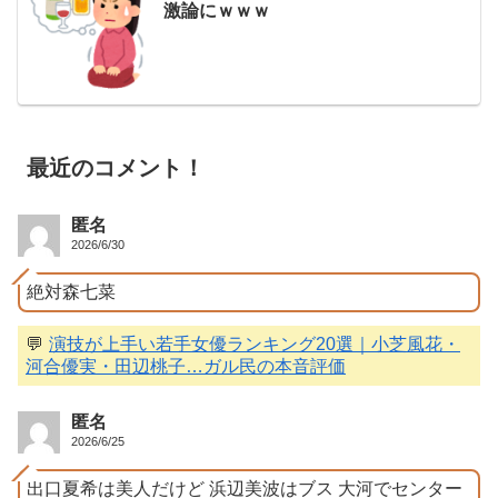
激論にｗｗｗ
最近のコメント！
匿名
2026/6/30
絶対森七菜
💬
演技が上手い若手女優ランキング20選｜小芝風花・
河合優実・田辺桃子…ガル民の本音評価
匿名
2026/6/25
出口夏希は美人だけど 浜辺美波はブス 大河でセンター