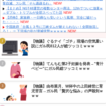
客自滅、スレ民「そら過疎るわ」
NEW!
「三峡沿線の道路水没」中国政府「高速道路封鎖！」中国ダム「緊
急放流に合わせて開門（土砂崩れ発生」→
NEW!
【まとめ】NGT48運営の複数センター商法、12thでついに放棄ｗ
→ダブル・トリプルが全部スベってた説
NEW!
【悲報】 ワイ「半沢直樹みたいな銀行員カッコいい」銀行員の友
人「あんな奴居ねえよ」
NEW!
【恐怖】 家族葬・一日葬なら安いという風潮、完全に嘘だっ
た・・・・
NEW!
【朗報】 秋田県、UAEのオイルマネー2兆円が転がり込んでガチ
で東北最強になるぞｗｗｗｗｗｗｗ
NEW!
中国政府「台風１３号に三峡ダムが耐えられない！全開放流し
ろ！」⇒ 下流域の街が壊滅状態ｗｗｗｗｗ
NEW!
【驚愕】 社長「役立たずの中年社員解雇したら若手もみんな辞め
てしまった…」
NEW!
【物議】ぐるナイ「ゴチ」現場の空気重い
【朗報】エッヂ民「サッカーより面白いスポーツある？」→野球
説にガル民812人が総ツッコミｗｗｗ
vsサッカーの予想外な展開がカオスｗｗｗ
NEW!
Powered by livedoor 相互RSS
【悲報】ワイ(30)、口座残高スクショを晒して「人生終わり」→
エッヂ民「それ自慢だろ」総ツッコミｗｗｗ
NEW!
【物議】てんちむ第2子妊娠を発表→"青汁
【まとめ】名古屋→三重で方言が豹変「せやから」に「ファ
ッ！？」関西弁境界線でエッヂ民がアツい議論ｗｗ
NEW!
ベビー"にガル民総ツッコミｗｗｗ
【速報】 齋藤飛鳥さんの下着ｗｗｗｗｗｗｗｗ （※画像あり）
NEW!
【物議】由布菜月、W杯中の上田綺世に育
児苦言→ガル民「贅沢な悩み」の声殺到ｗ
ｗｗ
Powered by livedoor 相互RSS