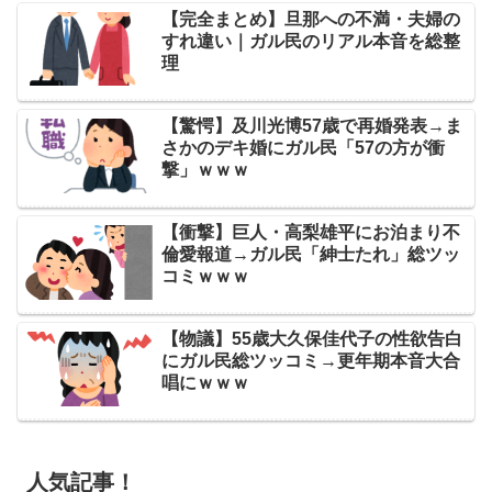
【完全まとめ】旦那への不満・夫婦の
すれ違い｜ガル民のリアル本音を総整
理
【驚愕】及川光博57歳で再婚発表→ま
さかのデキ婚にガル民「57の方が衝
撃」ｗｗｗ
【衝撃】巨人・高梨雄平にお泊まり不
倫愛報道→ガル民「紳士たれ」総ツッ
コミｗｗｗ
【物議】55歳大久保佳代子の性欲告白
にガル民総ツッコミ→更年期本音大合
唱にｗｗｗ
人気記事！