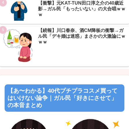
【衝撃】元KAT-TUN田口淳之介の40歳近
影→ガル民「もったいない」の大合唱ｗｗ
ｗ
【続報】川口春奈、酒CM降板の衝撃→ガ
ル民「デキ婚は迷惑」まさかの大激論にｗ
ｗｗ
【あ〜わかる】40代プチプラコスメ買って
はいけない論争｜ガル民「好きにさせて」
の本音まとめ