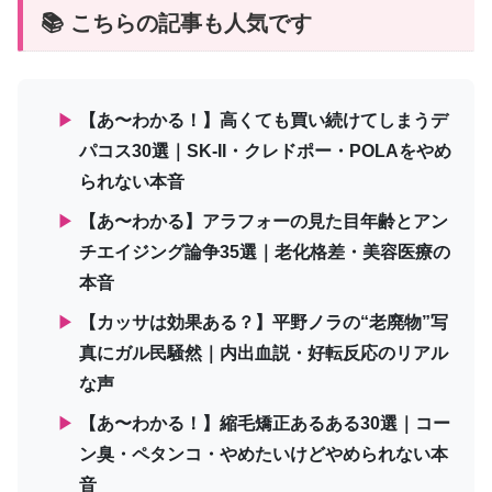
📚 こちらの記事も人気です
▶
【あ〜わかる！】高くても買い続けてしまうデ
パコス30選｜SK-II・クレドポー・POLAをやめ
られない本音
▶
【あ〜わかる】アラフォーの見た目年齢とアン
チエイジング論争35選｜老化格差・美容医療の
本音
▶
【カッサは効果ある？】平野ノラの“老廃物”写
真にガル民騒然｜内出血説・好転反応のリアル
な声
▶
【あ〜わかる！】縮毛矯正あるある30選｜コー
ン臭・ペタンコ・やめたいけどやめられない本
音