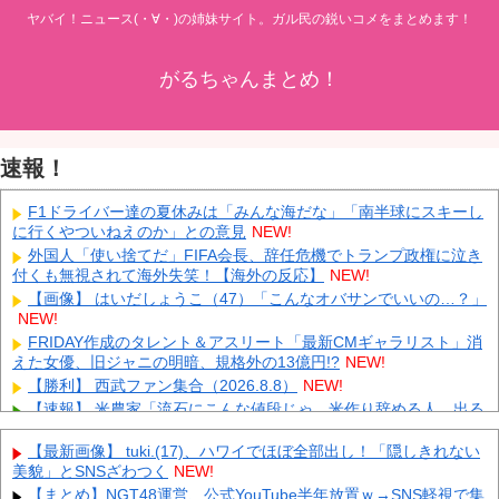
ヤバイ！ニュース(・∀・)の姉妹サイト。ガル民の鋭いコメをまとめます！
がるちゃんまとめ！
速報！
F1ドライバー達の夏休みは「みんな海だな」「南半球にスキーし
に行くやついねえのか」との意見
NEW!
外国人「使い捨てだ」FIFA会長、辞任危機でトランプ政権に泣き
付くも無視されて海外失笑！【海外の反応】
NEW!
【画像】 はいだしょうこ（47）「こんなオバサンでいいの…？」
NEW!
FRIDAY作成のタレント＆アスリート「最新CMギャラリスト」消
えた女優、旧ジャニの明暗、規格外の13億円!?
NEW!
【勝利】 西武ファン集合（2026.8.8）
NEW!
【速報】 米農家「流石にこんな値段じゃ、米作り辞める人、出る
んじゃないかなあ？？」
NEW!
【最新画像】 tuki.(17)、ハワイでほぼ全部出し！「隠しきれない
【悲報】 中国、橋の欄干が強風一発で粉々に 鉄筋ゼロ 当局「接
美貌」とSNSざわつく
NEW!
着剤でくっつけただけ」「正常で、品質問題はない」
NEW!
【まとめ】NGT48運営、公式YouTube半年放置ｗ→SNS軽視で集
中国「大洪水！」三峡ダム「9門開放！（全力放流」中国都市