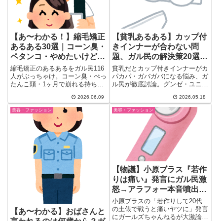
【あ〜わかる！】縮毛矯正
【貧乳あるある】カップ付
あるある30選｜コーン臭・
きインナーが合わない問
ペタンコ・やめたいけどや
題、ガル民の解決策20選｜
められない本音
ユニクロ・グンゼ・プチプ
縮毛矯正のあるあるをガル民116
貧乳だとカップ付きインナーがカ
ラ代替品まとめ
人がぶっちゃけ。コーン臭・ぺっ
パカパ・ガバガバになる悩み、ガ
たんこ頭・1ヶ月で崩れる持ちの
ル民が徹底討論。グンゼ・ユニク
悪さ・やめ時迷子など、くせ毛女
ロのおすすめ品や選び方4つのポ
2026.06.09
2026.05.18
子なら思わず頷く30選をリアル
イント、巨乳民の意外な悩みまで
な声付きで紹介。
20選でまとめました。
美容・ファッション
美容・ファッション
【物議】小原ブラス『若作
りは痛い』発言にガル民激
怒→アラフォー本音噴出ｗ
ｗｗ
小原ブラスの「若作りして20代
の土俵で戦うと痛いヤツに」発言
【あ〜わかる】おばさんと
にガールズちゃんねるが大激論。