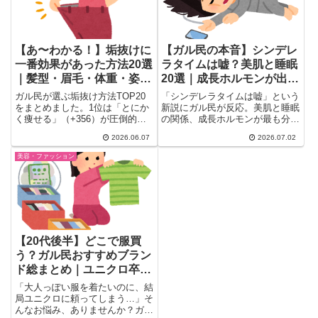
【あ〜わかる！】垢抜けに
【ガル民の本音】シンデレ
一番効果があった方法20選
ラタイムは嘘？美肌と睡眠
｜髪型・眉毛・体重・姿勢
20選｜成長ホルモンが出る
の結論
「勝負の90分」
ガル民が選ぶ垢抜け方法TOP20
「シンデレラタイムは嘘」という
をまとめました。1位は「とにか
新説にガル民が反応。美肌と睡眠
く痩せる」（+356）が圧倒的。
の関係、成長ホルモンが最も分泌
次いで髪型・眉毛・姿勢の順。
される「入眠後90分」の真実か
2026.06.07
2026.07.02
BMI25から18.5に落として大変身
ら、遺伝・生活習慣・産後の肌荒
した実録や、パーソナルカラー×
れ体験まで、リアルな本音コメン
美容・ファッション
骨格診断の活用法まで、30〜50
トを20選で紹介。忙しくても今
代女性のリアルな本音を一気にチ
夜から試せる快眠のヒントも満載
ェック。
でチェックしておきたい内容。
【20代後半】どこで服買
う？ガル民おすすめブラン
ド総まとめ｜ユニクロ卒
業・ZARA・グリーンレー
「大人っぽい服を着たいのに、結
ベル・しまむら…年代別リ
局ユニクロに頼ってしまう…」そ
んなお悩み、ありませんか？ガー
アル攻略法