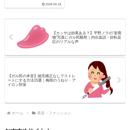
ルズちゃんねるに「20代後半！...
2026.05.16
【カッサは効果ある？】平野ノラの“老廃
物”写真にガル民騒然｜内出血説・好転反
応のリアルな声
【ガル民の本音】縮毛矯正なしでストレ
ートにする方法15選｜梅雨のうねり・ア
イロン対策
ホーム
美容・ファッション