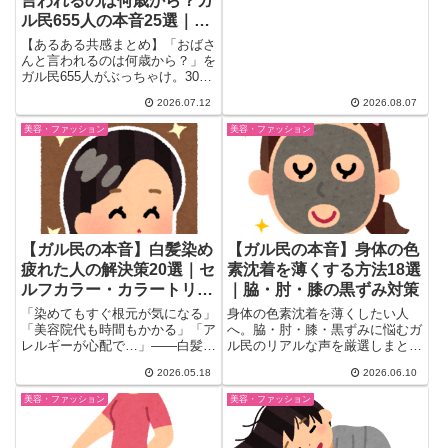
言われるのは何歳から？ガ
「競ってない」「バランスが大
ル民655人の本音25選｜体
事」とアラフォー女子の本音が
型・肌・声で分かる境界線
続々噴出。義母の若作りエピソー
【あるある共感まとめ】「おばさ
ドや93歳おばあちゃんの涙腺崩
んと言われるのは何歳から？」を
壊エピソードまで、老いと美容を
ガル民655人がぶっちゃけ。30
めぐるガチ本音まとめ。
代・40代女性が思わず頷く体
2026.07.12
2026.08.07
型・肌のハリ・声で分かる境界線
のリアルな声25選と、内田有
美容・ファッション
美容・ファッション
紀・天海祐希論争もあわせて紹
介。
【ガル民の本音】白髪染め
【ガル民の本音】身体の色
疲れた人の解決策20選｜セ
素沈着を薄くする方法18選
ルフカラー・カラートリー
｜脇・肘・膝の黒ずみ対策
トメント・グレイヘア移行
「染めてもすぐ根元が気になる」
身体の色素沈着を薄くしたい人
の体験談まとめ
「美容院代も時間もかかる」「ア
へ。脇・肘・膝・黒ずみに悩むガ
レルギーが心配で…」——白髪染
ル民のリアルな声を厳選しまとめ
めに疲れを感じているのは、あ
ました。トラネキサム酸やビタミ
2026.05.18
2026.06.10
な...
ンCの市販ケア、美容皮膚科の内
服薬、こすらない摩擦対策、隠す
美容・ファッション
美容・ファッション
カバーファンデまで、検索しても
出てこない本音と実体験を一気に
チェック。