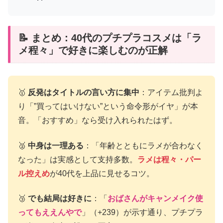
📝 まとめ：40代のプチプラコスメは「ラ
メ程々」で好きに楽しむのが正解
🥇
反発はタイトルの言い方に集中
：アイテム批判よ
り「”買ってはいけない”という命令形がイヤ」が本
音。「おすすめ」なら受け入れられたはず。
🥈
中身は一理ある
：「年齢とともにラメが合わなく
なった」は実感として支持多数。
ラメは程々・パー
ル控えめ
が40代を上品に見せるコツ。
🥉
でも結局は好きに
：「
おばさんがキャンメイク使
ってもええんやで
」（+239）が示す通り、プチプラ