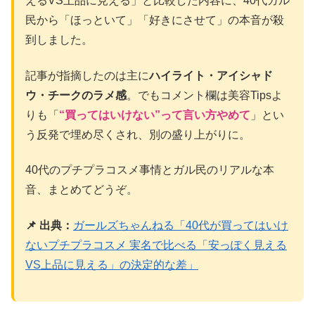
えるVS上品に見える」と比較した内容に、40代ガル
民から「ほっといて」「好きにさせて」の本音が殺
到しました。
記事が指摘したのは主に
ハイライト・アイシャド
ウ・チークのラメ感
。でもコメント欄は美容Tipsよ
りも「
“買ってはいけない”って言い方やめて
」とい
う反発で埋め尽くされ、別の盛り上がりに。
40代のプチプラコスメ事情とガル民のリアルな本
音、まとめてどうぞ。
📌 出典：
ガールズちゃんねる「40代が買ってはいけ
ないプチプラコスメ 実名で比べる「安っぽく見える
VS上品に見える」の決定的な差」