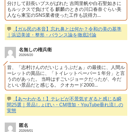
分けして顔長いブスがばれた 吉岡里帆や白石聖如きに
もルックスで負けてる 麒麟のときの川口春奈ぐらい美
人なら東宝のSNS業者使った工作も説得力...
💬
【ガル民の本音】忘れ鼻とは何か？令和の美の基準
｜浜辺美波・整形・バランス論を徹底討論
名無しの権兵衛
2026/6/20
昔、「志村けんのだいじょうぶだぁ」の最後に、人間ル
ーレットの賞品に、「トイレットペーパー１年分」と言
うのがあった。 当時はすごいジョークだったが、今だ
といい景品だと感じる。 クオカード2000...
💬
【あ〜わかる！】テレビが不景気すぎると感じる瞬
間25選｜景品しょぼい・CM増加・YouTube垂れ流しの
実態
匿名
2026/6/01