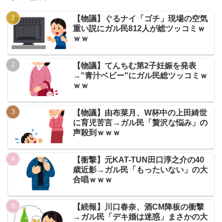
【物議】ぐるナイ「ゴチ」現場の空気
重い説にガル民812人が総ツッコミｗ
ｗｗ
【物議】てんちむ第2子妊娠を発表
→"青汁ベビー"にガル民総ツッコミｗ
ｗｗ
【物議】由布菜月、W杯中の上田綺世
に育児苦言→ガル民「贅沢な悩み」の
声殺到ｗｗｗ
【衝撃】元KAT-TUN田口淳之介の40
歳近影→ガル民「もったいない」の大
合唱ｗｗｗ
【続報】川口春奈、酒CM降板の衝撃
→ガル民「デキ婚は迷惑」まさかの大