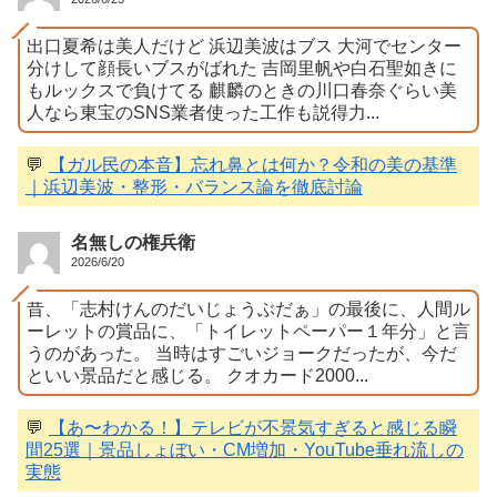
出口夏希は美人だけど 浜辺美波はブス 大河でセンター
分けして顔長いブスがばれた 吉岡里帆や白石聖如きに
もルックスで負けてる 麒麟のときの川口春奈ぐらい美
人なら東宝のSNS業者使った工作も説得力...
💬
【ガル民の本音】忘れ鼻とは何か？令和の美の基準
｜浜辺美波・整形・バランス論を徹底討論
名無しの権兵衛
2026/6/20
昔、「志村けんのだいじょうぶだぁ」の最後に、人間ル
ーレットの賞品に、「トイレットペーパー１年分」と言
うのがあった。 当時はすごいジョークだったが、今だ
といい景品だと感じる。 クオカード2000...
💬
【あ〜わかる！】テレビが不景気すぎると感じる瞬
間25選｜景品しょぼい・CM増加・YouTube垂れ流しの
実態