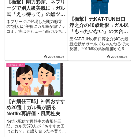
【衝撃】剛力彩芽、ネプリ
ーグで別人級美貌に→ガル
民「えっ待って」の総ツッ
【衝撃】元KAT-TUN田口
コミｗｗｗ
ネプリーグに登場した剛力彩芽
淳之介の40歳近影→ガル民
の"別人級"美貌にガル民が総ツッ
「もったいない」の大合唱
コミ。実はデビュー当時ガルちゃ
んで叩かれまくっていた過去も判
ｗｗｗ
元KAT-TUNの田口淳之介(40)の最
明し、「元から美人だった」の再
新近影がガールズちゃんねるで大
評価コメントが殺到。前澤友作と
反響。2019年の薬物逮捕から6
の交際秘話や迷走した髪型時代の
年、隣にいたミュージカル俳優に
裏側も一気に振り返る、33歳の
2026.08.05
2026.08.04
も脱線しつつ「もったいない」
逆転劇まとめ特集。
「イケメンなのに」とガル民の本
芸能エンタメ
音が続出した、複雑なコメント欄
の空気をまとめました。
【古畑任三郎】神回おすす
め20選｜ガル民が語る
Netflix再評価・風間杜夫・
真田広之の名演と名セリフ
Netflix配信で再熱中の古畑任三
郎。ガル民570人が「おすすめ回
はどれ？」と語り合った本音まと
め。風間杜夫・真田広之・さんま