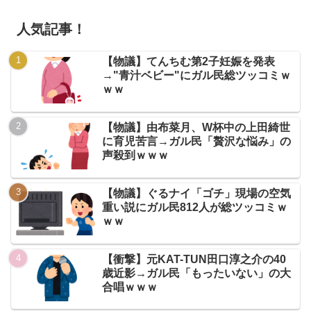
人気記事！
【物議】てんちむ第2子妊娠を発表
→"青汁ベビー"にガル民総ツッコミｗ
ｗｗ
【物議】由布菜月、W杯中の上田綺世
に育児苦言→ガル民「贅沢な悩み」の
声殺到ｗｗｗ
【物議】ぐるナイ「ゴチ」現場の空気
重い説にガル民812人が総ツッコミｗ
ｗｗ
【衝撃】元KAT-TUN田口淳之介の40
歳近影→ガル民「もったいない」の大
合唱ｗｗｗ