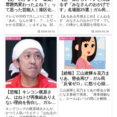
雰囲気変わったよね？」っ
るず「みなさんのおかげで
て思った芸能人｜港区化・
す」名場面25選｜ガル民が
小顔化・〝注入感〟…ガル
語る90年代テレビ黄金期
テレビやSNSで久しぶりに見て
【あるある共感まとめ】とんねる
民の観察眼が鋭すぎる
「あれ、なんか違う…？」と引っ
ず「みなさんのおかげです・でし
かかる芸能人、いますよね。顔そ
た」の懐かし名場面を現役ガル民
のものというより、纏ってる空
が語る。仮面ノリダー・食わず嫌
2026.05.01
2026.05.29
気...
い王・矢島工務店・野猿の衝撃デ
ビュー…アラフォー〜50代女性
芸能エンタメ
芸能エンタメ
が懐かしすぎて涙が出ると絶賛。
90年代テレビ黄金期の記憶25
選。
【続報】三山凌輝＆花乃ま
りあ、密会再び→ガル民
「反省ゼロ」に怒り心頭ｗ
ｗｗ
三山凌輝と花乃まりあの密会が新
【悲報】キンコン梶原さ
たな文春砲で発覚。「身体接触な
ん、はねトび再集結ありえ
し」ルールはいつの間にか解除さ
ない理由を告白し、ガルち
れ、報道後もまったく反省なし。
ランボルギーニで送迎する2人に
ゃんで炎上ｗｗｗｗｗｗｗ
キングコングの梶原雄太さんが、
ガル民は「クズオブクズ」「なん
ｗｗｗｗｗｗｗｗｗｗ
かつて人気バラエティ『はねるの
で結婚しちゃったんだろ」の大合