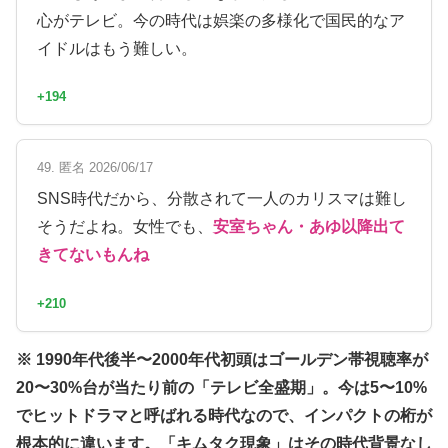
心がテレビ。今の時代は娯楽の多様化で国民的なア
イドルはもう難しい。
+194
49. 匿名 2026/06/17
SNS時代だから、分散されて一人のカリスマは難し
そうだよね。女性でも、
安室ちゃん・あゆ以降出て
きてないもんね
+210
※ 1990年代後半〜2000年代初頭はゴールデン帯視聴率が
20〜30%台が当たり前の「テレビ全盛期」。今は5〜10%
でヒットドラマと呼ばれる時代なので、インパクトの桁が
根本的に違います。「キムタク現象」はその時代背景なし