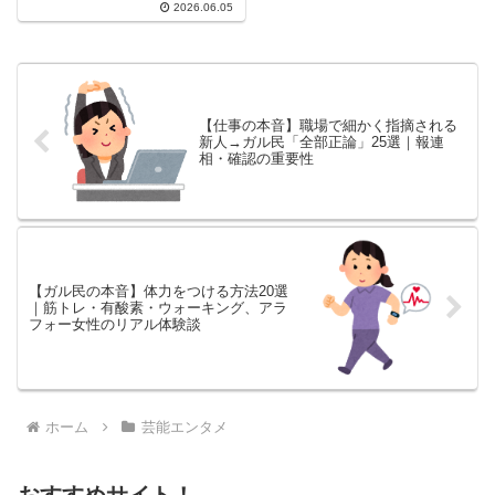
2026.06.05
の神回、田村正和の名言・名セリ
フ、マッシュポテトやケーキなど
食べ物シーンの話題まで、30-50
代女性のリアルな感想を一挙紹
介。
【仕事の本音】職場で細かく指摘される
新人→ガル民「全部正論」25選｜報連
相・確認の重要性
【ガル民の本音】体力をつける方法20選
｜筋トレ・有酸素・ウォーキング、アラ
フォー女性のリアル体験談
ホーム
芸能エンタメ