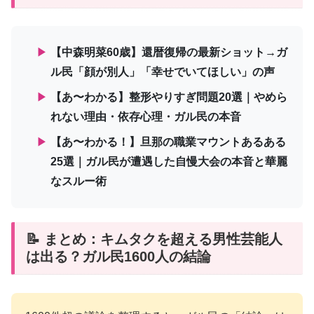
▶
【中森明菜60歳】還暦復帰の最新ショット→ガ
ル民「顔が別人」「幸せでいてほしい」の声
▶
【あ〜わかる】整形やりすぎ問題20選｜やめら
れない理由・依存心理・ガル民の本音
▶
【あ〜わかる！】旦那の職業マウントあるある
25選｜ガル民が遭遇した自慢大会の本音と華麗
なスルー術
📝 まとめ：キムタクを超える男性芸能人
は出る？ガル民1600人の結論