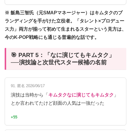
※ 飯島三智氏（元SMAPマネージャー）はキムタクのブ
ランディングを手がけた立役者。「タレント×プロデュー
ス力」両方が揃って初めて生まれるスターという見方は、
今のK-POP戦略にも通じる普遍的な話です。
🎯 PART 5：「なに演じてもキムタク」
──演技論と次世代スター候補の名前
91. 匿名 2026/06/17
演技は当時から「
キムタクなに演じてもキムタク
」
とか言われてたけど顔面の人気は一強だった
+55