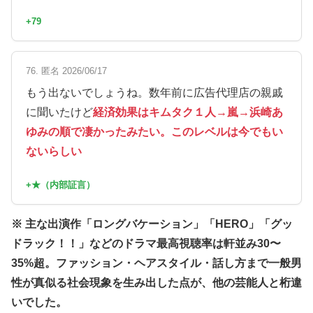
+79
76. 匿名 2026/06/17
もう出ないでしょうね。数年前に広告代理店の親戚
に聞いたけど
経済効果はキムタク１人→嵐→浜崎あ
ゆみの順で凄かったみたい。このレベルは今でもい
ないらしい
+★（内部証言）
※ 主な出演作「ロングバケーション」「HERO」「グッ
ドラック！！」などのドラマ最高視聴率は軒並み30〜
35%超。ファッション・ヘアスタイル・話し方まで一般男
性が真似る社会現象を生み出した点が、他の芸能人と桁違
いでした。