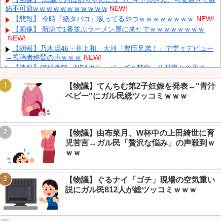
しホーム開幕戦を飾る！海外から復帰の川村がいきなりゴール
妬不可避w w w w w w w w w w w
NEW!
NEW!
【悲報】 今時『紙タバコ』吸ってるやつｗｗｗｗｗｗｗｗ
NEW!
【画像】 菜乃花さん(35)、B地区の主張が強すぎるｗｗｗｗｗ
【画像】 新潟で1番並ぶラーメン屋に来たでｗｗｗｗｗｗｗｗ
NEW!
NEW!
【画像】 2026年のF1、トップ4チームとそれ以外の差がガチでエ
【朗報】乃木坂46・井上和、大河『豊臣兄弟！』で堂々デビュー
グい
NEW!
→視聴者称賛の声ｗｗｗ
NEW!
【速報】河村勇輝、NBAクリッパーズと契約→八村塁との再タッ
グに芸スポ+民沸くｗｗｗ
NEW!
【物議】てんちむ第2子妊娠を発表→"青汁
【悲報】鷹嶺ルイ、まさかの”BAD期”告白→168レスで総ツッコミ
ベビー"にガル民総ツッコミｗｗｗ
も中身は普段運行ｗｗｗ
NEW!
【速報】投資部民364人、キオクシア株急落に阿鼻叫喚→まさか
Powered by livedoor 相互RSS
の「日経復活の功労者」で草不可避ｗｗｗ
NEW!
【まとめ】VIPのこどおじ論争57レス→「勝ち組」派と「惨め」
【物議】由布菜月、W杯中の上田綺世に育
派が全然譲らないｗｗｗ
NEW!
児苦言→ガル民「贅沢な悩み」の声殺到ｗ
ｗｗ
【物議】ぐるナイ「ゴチ」現場の空気重い
Powered by livedoor 相互RSS
説にガル民812人が総ツッコミｗｗｗ