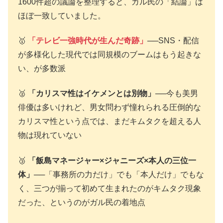
1600件超の議論を整理すると、ガル民の「結論」は
ほぼ一致していました。
🥇
「テレビ一強時代が生んだ奇跡」
──SNS・配信
が多様化した現代では同規模のブームはもう起きな
い、が多数派
🥈
「カリスマ性はイケメンとは別物」
──今も美男
俳優は多いけれど、男女問わず憧れられる圧倒的な
カリスマ性という点では、まだキムタクを超える人
物は現れていない
🥉
「飯島マネージャー×ジャニーズ×本人の三位一
体」
──「事務所の力だけ」でも「本人だけ」でもな
く、三つが揃って初めて生まれたのがキムタク現象
だった、というのがガル民の着地点