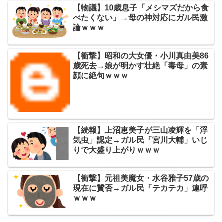
【物議】10歳息子「メシマズだから食
べたくない」→母の神対応にガル民激
論ｗｗｗ
【衝撃】昭和の大女優・小川真由美86
歳死去→娘が明かす壮絶「毒母」の素
顔に絶句ｗｗｗ
【続報】上沼恵美子が三山凌輝を「浮
気虫」認定→ガル民「宮川大輔」いじ
りで大盛り上がりｗｗｗ
【衝撃】元祖美魔女・水谷雅子57歳の
現在に賛否→ガル民「テカテカ」連呼
ｗｗｗ