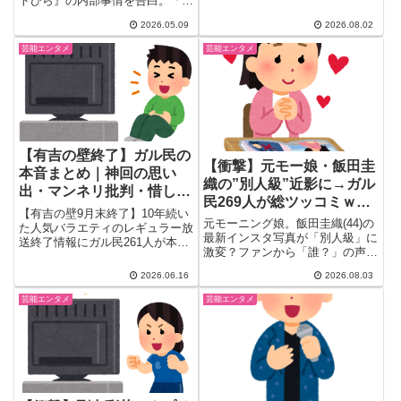
トびら』の内部事情を告白。「一
唱。前回記事の続報として全貌を
方的に僕が悪かった」と語りな
まとめました。
2026.05.09
2026.08.02
が...
芸能エンタメ
芸能エンタメ
【有吉の壁終了】ガル民の
【衝撃】元モー娘・飯田圭
本音まとめ｜神回の思い
織の”別人級”近影に→ガル
出・マンネリ批判・惜しむ
民269人が総ツッコミｗｗ
声
【有吉の壁9月末終了】10年続い
ｗ
元モーニング娘。飯田圭織(44)の
た人気バラエティのレギュラー放
最新インスタ写真が「別人級」に
送終了情報にガル民261人が本音
激変？ファンから「誰？」の声が
炸裂。「特番時代の方が面白かっ
殺到し、269件のコメントで加工
た」「シソンヌ目当てで見てた」
2026.06.16
2026.08.03
か整形か大論争に発展。伝説の
「マンネリ化で最近見てない」
「バスツアー事件」まで令和にな
「若手に枠を譲るべき」など、賛
芸能エンタメ
芸能エンタメ
って蒸し返される珍展開に、ガル
否両論の声を徹底まとめ。
民も総ツッコミの嵐となってい
る。