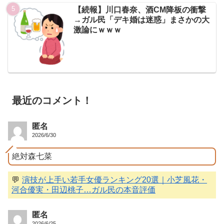
【続報】川口春奈、酒CM降板の衝撃
→ガル民「デキ婚は迷惑」まさかの大
激論にｗｗｗ
最近のコメント！
匿名
2026/6/30
絶対森七菜
💬
演技が上手い若手女優ランキング20選｜小芝風花・
河合優実・田辺桃子…ガル民の本音評価
匿名
2026/6/25