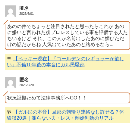
匿名
2026/6/01
あのの件でちょっと注目されたと思ったらこれか あの
に嫌いと言われた後プロレスしている事を評価する人た
ちいるけど それ、この人が名前出したあのに媚びただ
けの話だからね 人気出ていたあのと絡めるなら...
💬
【ベッキー現在】「ゴールデンのレギュラーが欲し
い」不倫10年後の本音にガル民騒然
匿名
2026/5/20
状況証拠ためて法律事務所へGO！！
💬
【ガル民の本音】旦那の朝帰り連絡なし許せる？体
験談20選｜謝らない夫・レス・離婚判断のリアル