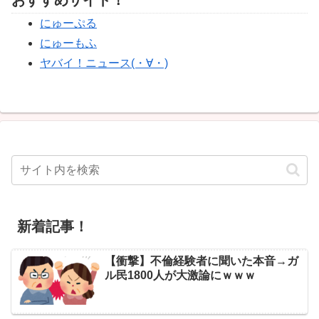
おすすめサイト！
にゅーぷる
にゅーもふ
ヤバイ！ニュース(・∀・)
新着記事！
【衝撃】不倫経験者に聞いた本音→ガ
ル民1800人が大激論にｗｗｗ