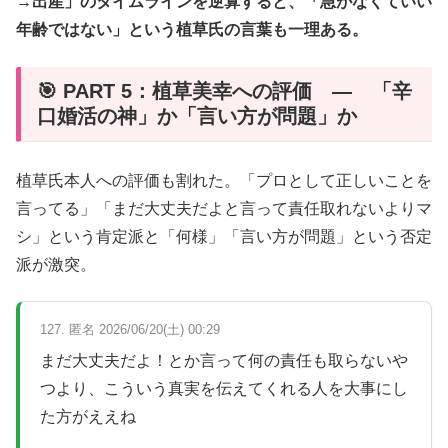
→出産」のタイムラインを逆算すると、「急がなくていい
年齢ではない」という植草氏の言葉も一理ある。
🎯 PART 5：植草美幸への評価 — 「辛
口婚活の神」か「言い方が問題」か
植草氏本人への評価も割れた。「プロとして正しいことを
言ってる」「まだ大丈夫だよと言って責任取れないよりマ
シ」という肯定派と「何様」「言い方が問題」という否定
派が激突。
127. 匿名 2026/06/20(土) 00:29
まだ大丈夫だよ！とか言って何の責任も取らないや
つより、こういう真実を伝えてくれる人を大事にし
た方がええね