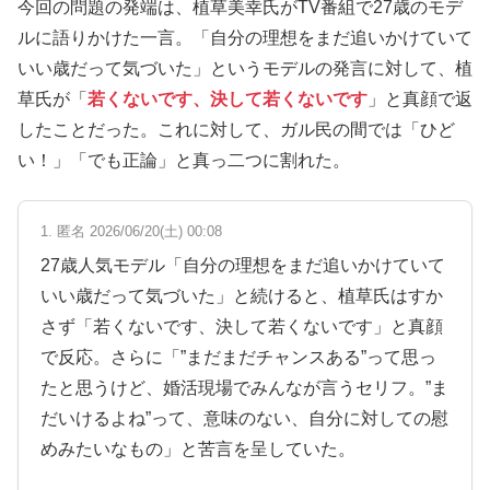
今回の問題の発端は、植草美幸氏がTV番組で27歳のモデ
ルに語りかけた一言。「自分の理想をまだ追いかけていて
いい歳だって気づいた」というモデルの発言に対して、植
草氏が「
若くないです、決して若くないです
」と真顔で返
したことだった。これに対して、ガル民の間では「ひど
い！」「でも正論」と真っ二つに割れた。
1. 匿名 2026/06/20(土) 00:08
27歳人気モデル「自分の理想をまだ追いかけていて
いい歳だって気づいた」と続けると、植草氏はすか
さず「若くないです、決して若くないです」と真顔
で反応。さらに「”まだまだチャンスある”って思っ
たと思うけど、婚活現場でみんなが言うセリフ。”ま
だいけるよね”って、意味のない、自分に対しての慰
めみたいなもの」と苦言を呈していた。