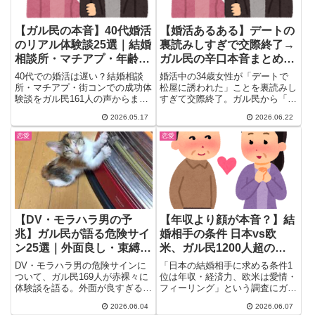
【ガル民の本音】40代婚活
【婚活あるある】デートの
のリアル体験談25選｜結婚
裏読みしすぎで交際終了→
相談所・マチアプ・年齢差
ガル民の辛口本音まとめ｜
の本音
価値観の違い・初デートの
40代での婚活は遅い？結婚相談
婚活中の34歳女性が「デートで
費用
所・マチアプ・街コンでの成功体
松屋に誘われた」ことを裏読みし
験談をガル民161人の声からまと
すぎて交際終了。ガル民から「結
め。年齢差・介護リスク・ロマン
婚できない理由がわかる」と辛口
2026.05.17
2026.06.22
ス詐欺など現実的な問題も包み隠
コメントが殺到。初デートの費用
さず紹介。「45歳で入籍」「44
観・金銭感覚のズレ・疑いグセが
恋愛
恋愛
歳でアプリ婚活成功」のリアルな
婚活を邪魔する本当の理由を、
体験談も。
870件超のコメントからまとめま
した。
【DV・モラハラ男の予
【年収より顔が本音？】結
兆】ガル民が語る危険サイ
婚相手の条件 日本vs欧
ン25選｜外面良し・束縛・
米、ガル民1200人超の本
コントロール支配の体験談
音分析
DV・モラハラ男の危険サインに
「日本の結婚相手に求める条件1
ついて、ガル民169人が赤裸々に
位は年収・経済力、欧米は愛情・
体験談を語る。外面が良すぎる
フィーリング」という調査にガル
男・束縛・コントロール欲求・物
民が激論。ルックスが入っていな
2026.06.04
2026.06.07
に当たる癖・運転の荒さ…。見抜
いのが気持ち悪い・欧米も言い換