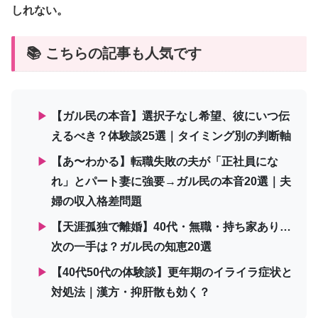
しれない。
📚 こちらの記事も人気です
▶
【ガル民の本音】選択子なし希望、彼にいつ伝
えるべき？体験談25選｜タイミング別の判断軸
▶
【あ〜わかる】転職失敗の夫が「正社員にな
れ」とパート妻に強要→ガル民の本音20選｜夫
婦の収入格差問題
▶
【天涯孤独で離婚】40代・無職・持ち家あり…
次の一手は？ガル民の知恵20選
▶
【40代50代の体験談】更年期のイライラ症状と
対処法｜漢方・抑肝散も効く？