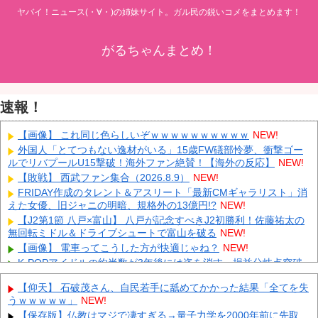
ヤバイ！ニュース(・∀・)の姉妹サイト。ガル民の鋭いコメをまとめます！
がるちゃんまとめ！
速報！
【画像】 これ同じ色らしいぞｗｗｗｗｗｗｗｗｗｗ
NEW!
外国人「とてつもない逸材がいる」15歳FW礒部怜夢、衝撃ゴー
ルでリバプールU15撃破！海外ファン絶賛！【海外の反応】
NEW!
【敗戦】 西武ファン集合（2026.8.9）
NEW!
FRIDAY作成のタレント＆アスリート「最新CMギャラリスト」消
えた女優、旧ジャニの明暗、規格外の13億円!?
NEW!
【J2第1節 八戸×富山】 八戸が記念すべきJ2初勝利！佐藤祐太の
無回転ミドル＆ドライブシュートで富山を破る
NEW!
【画像】 電車ってこうした方が快適じゃね？
NEW!
K-POPアイドルの約半数が3年後には姿を消す…損益分岐点突破
は4％未満
NEW!
【仰天】 石破茂さん、自民若手に舐めてかかった結果「全てを失
【速報】 斎藤知事、宣戦布告「数十年に渡るその場しのぎの不適
うｗｗｗｗｗ」
NEW!
切会計、私の代でケリをつける」
NEW!
【保存版】仏教はマジで凄すぎる→量子力学を2000年前に先取