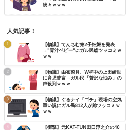
続々ｗｗｗ
人気記事！
【物議】てんちむ第2子妊娠を発表
→"青汁ベビー"にガル民総ツッコミｗ
ｗｗ
【物議】由布菜月、W杯中の上田綺世
に育児苦言→ガル民「贅沢な悩み」の
声殺到ｗｗｗ
【物議】ぐるナイ「ゴチ」現場の空気
重い説にガル民812人が総ツッコミｗ
ｗｗ
【衝撃】元KAT-TUN田口淳之介の40