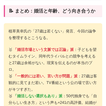
📝 まとめ：婚活と年齢、どう向き合うか
植草美幸氏の「27歳は若くない」発言、今回の論争
を整理するとこうなる。
🥇
「婚活市場という文脈では正論」派
：子どもを望
むタイムライン、同年代ライバルとの競争を考える
と27歳は余裕がない。現実を伝えるのが本当のプ
ロ。
🥈
「一般的には若い、言い方が問題」派
：27歳は客
観的に見てまだ若い。TV番組という公の場で言い方
がキツすぎた。
🥉
「婚活しない選択もあり」派
：50代独身でも「自
分らしい生き方」という声も+241の高評価。結婚が