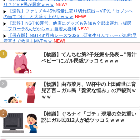
中国「大豪雨！」三峡ダム「基礎部分破損」中国「全力放流！」
り？とVIP民が興奮ｗｗｗ
NEW!
台風13号「中国上陸予測」台風15号「中国接近（画像」中国「台風
【速報】ファミチキ45%増量に売り切れ続出→VIP民「セブンへ
同時上陸！（穀物生産が壊滅危機」→
NEW!
の当てつけ」と大盛り上がりｗｗｗ
NEW!
大学生ワイ、株で大儲けしてしまうｗｗｗｗｗｗｗｗｗｗ
NEW!
【悲報】NGT48運営、他店にグッズも告知も全部出遅れ→板民
「フローラ8人だからｗ」自虐大喜利
NEW!
【保存版】NGT48“昇格レース”2026→研究生りんてぃーが28秒早
着替えで救世主MVPｗｗ
NEW!
江別リンチ犯「立って謝罪は本気じゃない」 裁判官「ほな裁判で
Powered by livedoor 相互RSS
土下座してないキミは本気じゃないな」
NEW!
【物議】てんちむ第2子妊娠を発表→"青汁
ディズニーからの帰り道。夫「息子連れて離れろ！あと警察に通
ベビー"にガル民総ツッコミｗｗｗ
報！」私「助けて！」駅員「どうしました！？」→トンデモナイこ
とに…
NEW!
【画像】 すでにメスの体つきになったいもうと
NEW!
【物議】由布菜月、W杯中の上田綺世に育
【悲報】映画ブルーロック、週末興行8位に大コケ→ちいかわに
惨敗でｗｗｗ
NEW!
児苦言→ガル民「贅沢な悩み」の声殺到ｗ
彫り師歴23年「タトゥー入れてる奴は99％バカです」「バカは
ｗｗ
5000円が好き」無断キャンセル、挨拶できない、金がない…客層を
ぶっちゃけ
NEW!
【物議】ぐるナイ「ゴチ」現場の空気重い
説にガル民812人が総ツッコミｗｗｗ