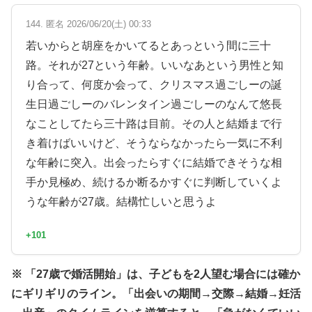
144. 匿名 2026/06/20(土) 00:33
若いからと胡座をかいてるとあっという間に三十
路。それが27という年齢。いいなあという男性と知
り合って、何度か会って、クリスマス過ごしーの誕
生日過ごしーのバレンタイン過ごしーのなんて悠長
なことしてたら三十路は目前。その人と結婚まで行
き着けばいいけど、そうならなかったら一気に不利
な年齢に突入。出会ったらすぐに結婚できそうな相
手か見極め、続けるか断るかすぐに判断していくよ
うな年齢が27歳。結構忙しいと思うよ
+101
※ 「27歳で婚活開始」は、子どもを2人望む場合には確か
にギリギリのライン。「出会いの期間→交際→結婚→妊活