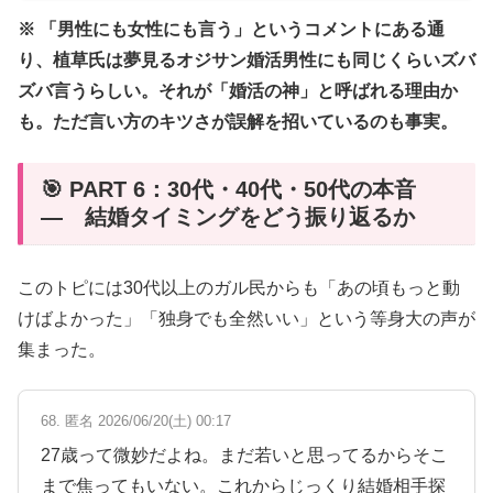
※ 「男性にも女性にも言う」というコメントにある通
り、植草氏は夢見るオジサン婚活男性にも同じくらいズバ
ズバ言うらしい。それが「婚活の神」と呼ばれる理由か
も。ただ言い方のキツさが誤解を招いているのも事実。
🎯 PART 6：30代・40代・50代の本音
— 結婚タイミングをどう振り返るか
このトピには30代以上のガル民からも「あの頃もっと動
けばよかった」「独身でも全然いい」という等身大の声が
集まった。
68. 匿名 2026/06/20(土) 00:17
27歳って微妙だよね。まだ若いと思ってるからそこ
まで焦ってもいない。これからじっくり結婚相手探