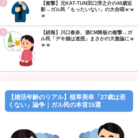
Powered by livedoor 相互RSS
【衝撃】元KAT-TUN田口淳之介の40歳近
影→ガル民「もったいない」の大合唱ｗｗ
ｗ
【続報】川口春奈、酒CM降板の衝撃→ガ
ル民「デキ婚は迷惑」まさかの大激論にｗ
ｗｗ
【婚活年齢のリアル】植草美幸「27歳は若
くない」論争｜ガル民の本音15選