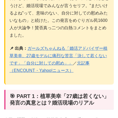
うけど、婚活現場でみんなが言うセリフ。”まだいけ
るよね”って、意味のない、自分に対しての慰めみた
いなもの」と続けた。この発言をめぐりガル民1600
人が大論争！賛否真っ二つの白熱コメントをまとめ
ました。
📌 出典：
ガールズちゃんねる「婚活アドバイザー植
草美幸、27歳モデルに痛烈な苦言「決して若くない
です」「自分に対しての慰め」」
／
元記事
（ENCOUNT・Yahoo!ニュース）
🎯 PART 1：植草美幸「27歳は若くない」
発言の真意とは？婚活現場のリアル