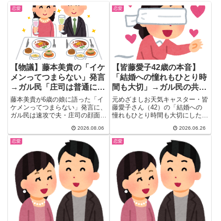
恋愛
恋愛
【物議】藤本美貴の「イケ
【皆藤愛子42歳の本音】
メンってつまらない」発言
「結婚への憧れもひとり時
→ガル民「庄司は普通にイ
間も大切」→ガル民の共感
ケメン」総ツッコミｗｗｗ
コメント続出｜40代女性の
藤本美貴が6歳の娘に語った「イ
元めざましお天気キャスター・皆
無理しない生き方
ケメンってつまらない」発言に、
藤愛子さん（42）の「結婚への
ガル民は速攻で夫・庄司の顔面査
憧れもひとり時間も大切にした
定を開始。馴れ初めエピソードに
い」という本音に、ガル民から共
2026.08.06
2026.06.26
ほっこりする声がある一方、体型
感の嵐。42歳に見えない美し
ダブスタ論争まで飛び火した228
さ、独身生活の充実ぶり、無理し
恋愛
恋愛
コメントの大脱線劇を実況中継で
ない生き方に40代女性が大共感
お届けします。庄司は本当にイケ
した声をまとめました。
メンなのか、あなたも判定してみ
て。