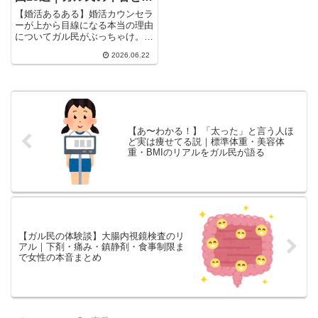
舌指導の実態
【婚活あるある】婚活カウンセラ
ーが上から目線になる本当の理由
についてガル民がぶっちゃけ。テ
レビ演出説・高望みな相談者問
2026.06.22
題・植草美幸先生の素顔・婚活相
談所のビジネスモデルまで、婚活
経験者なら思わず頷くガル民のリ
アルな声をまとめました。
【あ〜わかる！】「太った」と言う人ほ
ど実は痩せてる説｜標準体重・美容体
重・BMIのリアルをガル民が語る
【ガル民の体験談】大腸内視鏡検査のリ
アル｜下剤・痛み・鎮静剤・食事制限ま
で女性の本音まとめ