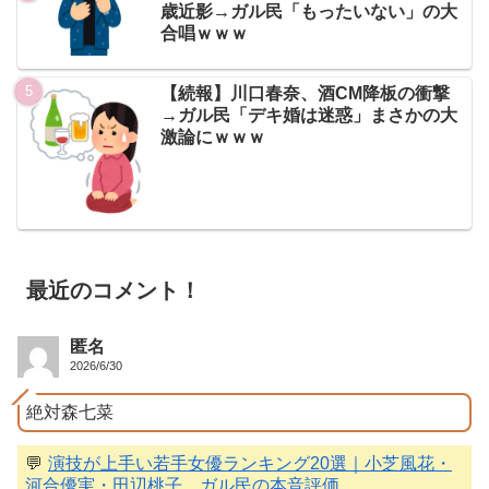
歳近影→ガル民「もったいない」の大
合唱ｗｗｗ
【続報】川口春奈、酒CM降板の衝撃
→ガル民「デキ婚は迷惑」まさかの大
激論にｗｗｗ
最近のコメント！
匿名
2026/6/30
絶対森七菜
💬
演技が上手い若手女優ランキング20選｜小芝風花・
河合優実・田辺桃子…ガル民の本音評価