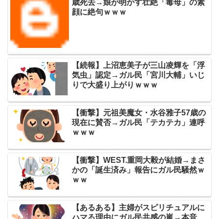
歳死去→娘が明かす壮絶「毒母」の素
顔に絶句ｗｗｗ
【続報】上沼恵美子が三山凌輝を「浮
気虫」認定→ガル民「宮川大輔」いじ
りで大盛り上がりｗｗｗ
【衝撃】元祖美魔女・水谷雅子57歳の
現在に賛否→ガル民「テカテカ」連呼
ｗｗｗ
【衝撃】WEST.重岡大毅が結婚→まさ
かの「誕生済み」報告にガル民騒然ｗ
ｗｗ
【あるある】主婦がスピリチュアルに
ハマる理由にガル民共感の嵐→本音