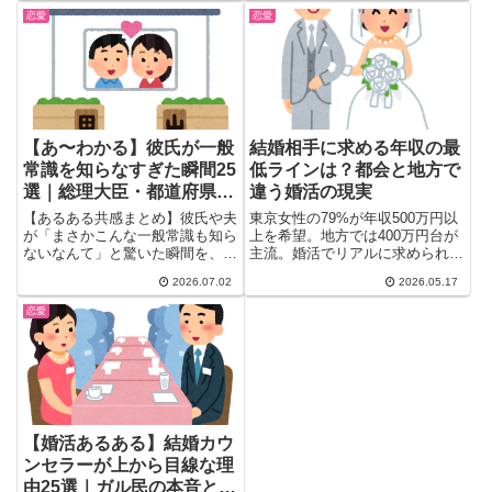
けなかった後悔から学ぶ25の警
えてるだけ・結婚離れの本当の理
恋愛
恋愛
告サインと、自分を守るための対
由は別にある。30〜50代女性
処法まとめ。
1200人超の本音まとめ。
【あ〜わかる】彼氏が一般
結婚相手に求める年収の最
常識を知らなすぎた瞬間25
低ラインは？都会と地方で
選｜総理大臣・都道府県・
違う婚活の現実
干支に絶句したガル民の本
【あるある共感まとめ】彼氏や夫
東京女性の79%が年収500万円以
音
が「まさかこんな一般常識も知ら
上を希望。地方では400万円台が
ないなんて」と驚いた瞬間を、ガ
主流。婚活でリアルに求められる
ールズちゃんねるの本音コメント
年収条件と、男女の本音をガルち
2026.07.02
2026.05.17
から25選ピックアップ。総理大
ゃんコメントで深掘り。
臣の名前・都道府県の数・干支の
恋愛
意味を知らなかった衝撃エピソー
ドや、別れるべきか迷うガル民の
リアルな声まで一気にまとめて紹
介します。
【婚活あるある】結婚カウ
ンセラーが上から目線な理
由25選｜ガル民の本音と毒