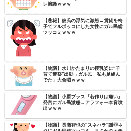
レ擁護ｗｗｗ
【悲報】彼氏の浮気に激怒→賃貸を椅
子でフルボッコにした女性にガル民総
ツッコミｗｗｗ
【物議】水川かたまりの授乳姿に“子
育て警察”出動→ガル民「私も足組ん
でた」大合唱ｗｗｗ
【物議】小原ブラス『若作りは痛い』
発言にガル民激怒→アラフォー本音噴
出ｗｗｗ
【物議】長瀬智也の“スネハラ”謝罪ネ
タにガル民総ツッコミ→まさかのオチ