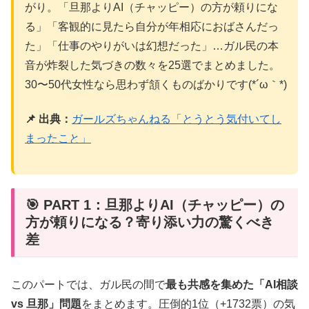
がり。「旦那よりAI（チャッピー）の方が頼りにな
る」「客観的に見たら自分が年相応におばさんだっ
た」「仕事のやりがいは幻想だった」…ガル民の本
音が炸裂した気づきの数々を25選でまとめました。
30〜50代女性なら思わず頷くものばかりです(*´ω｀*)
📌 出典：
ガールズちゃんねる「とうとう気付いてし
まったこと」
🎯 PART 1：旦那よりAI（チャッピー）の
方が頼りになる？寄り添い力の驚くべき
差
このパートでは、ガル民の間で
最も共感を集めた「AI相談
vs 旦那」問題
をまとめます。圧倒的1位（+1732票）の気