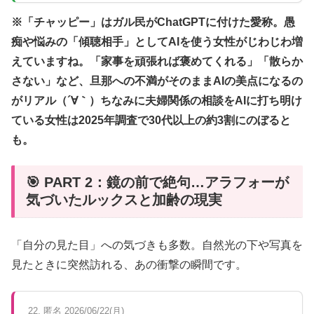
※「チャッピー」はガル民がChatGPTに付けた愛称。愚
痴や悩みの「傾聴相手」としてAIを使う女性がじわじわ増
えていますね。「家事を頑張れば褒めてくれる」「散らか
さない」など、旦那への不満がそのままAIの美点になるの
がリアル（´∀｀）ちなみに夫婦関係の相談をAIに打ち明け
ている女性は2025年調査で30代以上の約3割にのぼると
も。
🎯 PART 2：鏡の前で絶句…アラフォーが
気づいたルックスと加齢の現実
「自分の見た目」への気づきも多数。自然光の下や写真を
見たときに突然訪れる、あの衝撃の瞬間です。
22. 匿名 2026/06/22(月)