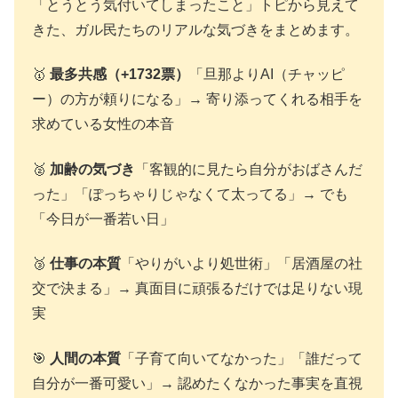
「とうとう気付いてしまったこと」トピから見えて
きた、ガル民たちのリアルな気づきをまとめます。
🥇
最多共感（+1732票）
「旦那よりAI（チャッピ
ー）の方が頼りになる」→ 寄り添ってくれる相手を
求めている女性の本音
🥈
加齢の気づき
「客観的に見たら自分がおばさんだ
った」「ぽっちゃりじゃなくて太ってる」→ でも
「今日が一番若い日」
🥉
仕事の本質
「やりがいより処世術」「居酒屋の社
交で決まる」→ 真面目に頑張るだけでは足りない現
実
🎯
人間の本質
「子育て向いてなかった」「誰だって
自分が一番可愛い」→ 認めたくなかった事実を直視