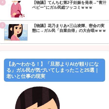
【物議】てんちむ第2子妊娠を発表→"青汁
ベビー"にガル民総ツッコミｗｗｗ
【物議】花乃まりあ×三山凌輝、密会の実
態に→ガル民「自業自得」の大合唱ｗｗｗ
【あ〜わかる！】「旦那よりAIが頼りにな
る」ガル民が気づいてしまったこと25選｜
老いと仕事の現実