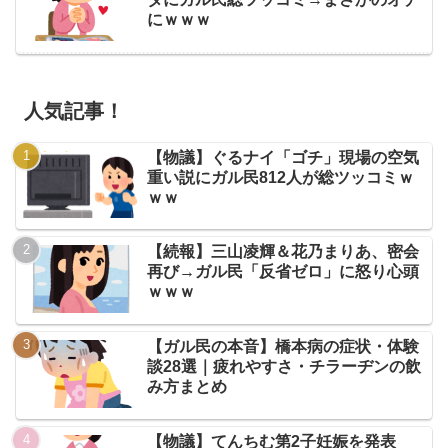
にｗｗｗ
人気記事！
【物議】ぐるナイ「ゴチ」現場の空気
重い説にガル民812人が総ツッコミｗ
ｗｗ
【続報】三山凌輝＆花乃まりあ、密会
再び→ガル民「反省ゼロ」に怒り心頭
ｗｗｗ
【ガル民の本音】橋本病の症状・体験
談28選｜疲れやすさ・チラーヂンの飲
み方まとめ
【物議】てんちむ第2子妊娠を発表