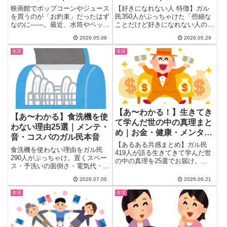
筒くらいいいじゃん」
事マナー・職場での態度
映画館でポップコーンやジュース
【好きになれない人 特徴】ガル
vs「ルール違反」の結論
を買うのが「お約束」だったはず
民350人がぶっちゃけた「些細な
なのに——。最近、水筒やペット
ことだけど好きになれない人の特
は？
ボトルを持ち込む人が増え、
徴」30選。お前呼び・クチャラ
2026.05.09
2026.05.29
「健...
ー・店員への横柄な態度・声の大
きさ…みんなが思わず距離を置く
生活
生活
行動を一気まとめ。
【あ〜わかる！】生きてき
【あ〜わかる】食洗機を使
て学んだ世の中の真理まと
わない理由25選｜メンテ・
め｜お金・健康・メンタ
音・コスパのガル民本音
ル・人間関係のリアルな知
【あるある共感まとめ】ガル民
食洗機を使わない理由をガル民
恵25選
419人が語る生きてきて学んだ世
290人がぶっちゃけ。置くスペー
の中の真理を25選でお届け。お
ス・予洗いの面倒さ・電気代・ビ
金・人間関係・健康・メンタル・
ルトインのカビ問題まで、賛否両
仕事まで、アラサー〜アラフィフ
2026.07.06
2026.06.21
論のリアルな声25選。導入で迷
世代が思わず頷くリアルな知恵と
っている方は必見です。
本音が炸裂。
生活
生活