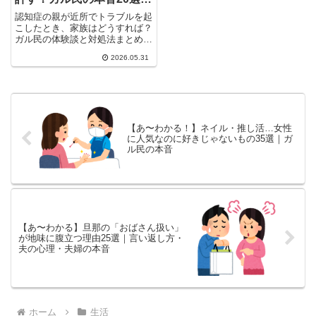
施設・地域包括センターの
認知症の親が近所でトラブルを起
対処法まで
こしたとき、家族はどうすれば？
ガル民の体験談と対処法まとめ。
施設入所の壁（暴力系は断られ
2026.05.31
る・月35万円の現実）や、地域
包括センターへの相談・警察通報
が突破口になるケースまで、介護
経験者のリアルな声20選を紹介
します。
【あ〜わかる！】ネイル・推し活…女性
に人気なのに好きじゃないもの35選｜ガ
ル民の本音
【あ〜わかる】旦那の「おばさん扱い」
が地味に腹立つ理由25選｜言い返し方・
夫の心理・夫婦の本音
ホーム
生活