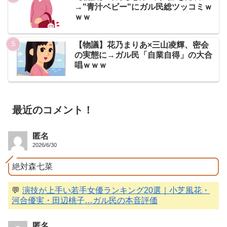
→"青汁ベビー"にガル民総ツッコミｗ
ｗｗ
【物議】花乃まりあ×三山凌輝、密会
の実態に→ガル民「自業自得」の大合
唱ｗｗｗ
最近のコメント！
匿名
2026/6/30
絶対森七菜
💬
演技が上手い若手女優ランキング20選｜小芝風花・
河合優実・田辺桃子…ガル民の本音評価
匿名