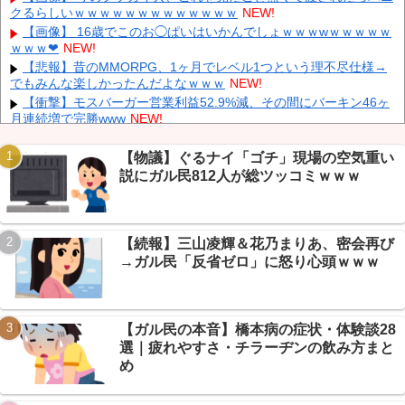
クるらしいｗｗｗｗｗｗｗｗｗｗｗｗｗ
NEW!
K-POPアイドルの約半数が3年後には姿を消す…損益分岐点突破
は4％未満
NEW!
【画像】 16歳でこのお◯ぱいはいかんでしょｗｗｗwｗｗｗｗｗ
ｗｗｗ❤
NEW!
【鹿児島】 突然右折し路面電車と衝突 乗っていた男女3人は車を
放置しダッシュで逃走中
NEW!
【悲報】昔のMMORPG、1ヶ月でレベル1つという理不尽仕様→
でもみんな楽しかったんだよなｗｗｗ
NEW!
KDDI、楽天への回線貸し出し終了へ 都市部で9月末に
NEW!
【衝撃】モスバーガー営業利益52.9%減、その間にバーキン46ヶ
月連続増で完勝www
NEW!
【悲報】キオクシアが深夜に急落、600万円のやけど報告も…ス
レ民は修羅場www
NEW!
【物議】ぐるナイ「ゴチ」現場の空気重い
彼氏が『この車』買おうとして私とケンカになってるんだけどｗ
説にガル民812人が総ツッコミｗｗｗ
Powered by livedoor 相互RSS
ｗｗｗｗｗ
NEW!
【画像】 まま「なんかプール入ってたら学生にめっちゃ見られた
w」
NEW!
【続報】三山凌輝＆花乃まりあ、密会再び
【物議】カズレーザー「任意保険は強制にしろ」→なんG民「そ
れただの金持ち理論」と反論ｗｗｗ
→ガル民「反省ゼロ」に怒り心頭ｗｗｗ
【続報】ホロライブ『ホロドリ』、まさかのセルラン1位に返り
咲き→なんG民「覇権やん」ｗｗｗ
【ガル民の本音】橋本病の症状・体験談28
選｜疲れやすさ・チラーヂンの飲み方まと
め
Powered by livedoor 相互RSS