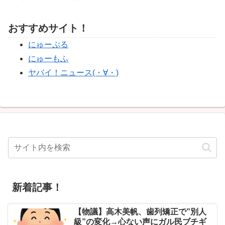
おすすめサイト！
にゅーぷる
にゅーもふ
ヤバイ！ニュース(・∀・)
新着記事！
【物議】高木美帆、歯列矯正で”別人
級”の変化→心ない声にガル民ブチギ