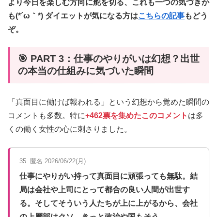
より今日を楽しむ方向に舵を切る、これも一つの気づきか
も(*´ω｀*) ダイエットが気になる方は
こちらの記事
もどう
ぞ。
🎯 PART 3：仕事のやりがいは幻想？出世
の本当の仕組みに気づいた瞬間
「真面目に働けば報われる」という幻想から覚めた瞬間の
コメントも多数。特に
+462票を集めたこのコメント
は多
くの働く女性の心に刺さりました。
35. 匿名 2026/06/22(月)
仕事にやりがい持って真面目に頑張っても無駄。結
局は会社や上司にとって都合の良い人間が出世す
る。そしてそういう人たちが上に上がるから、会社
の上層部はクソ。きっと政治や国もそう。