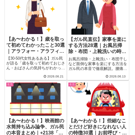
【あ〜わかる！】歳を取っ
【ガル民直伝】家事を楽に
て初めてわかったこと30選
する方法28選｜お風呂掃
｜アラフォー・アラフィフ
除・布団・上靴洗いの時短
が語るおじさん・おばさん
テク
【30-50代女性あるある】ガル民
お風呂掃除・上靴洗い・布団干し
の気持ち
が語る「歳を取って初めておじさ
など面倒な家事を楽にする方法を
ん・おばさんの気持ちがわかっ
ガル民の本音で徹底解説。腰痛持
た」まとめ。指の乾燥で袋が開け
ちにも使える入浴後すぐ掃除法・
2026.06.21
2026.06.13
られない・アイドルの顔が覚えら
防カビくん煙剤活用・上靴2足交
れない・ナイロンバッグの軽さが
互作戦まで、主婦が実際に試した
生活
生活
神…など共感爆発のエピソード
時短テク28選をまとめました。
30選。アラフォー・アラフィフ
女性必見！
【あ〜わかる！】映画館の
【あ〜わかる！】些細なこ
水筒持ち込み論争、ガル民
とだけど好きになれない人
の本音まとめ｜+2138「水
の特徴30選｜お前呼び・食