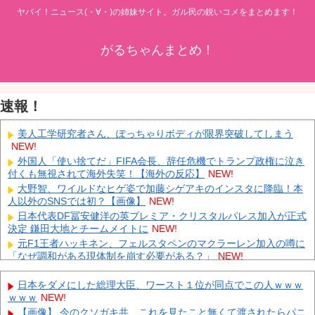
ヤバイ！ニュース(・∀・)の姉妹サイト。ガル民の鋭いコメをまとめます！
がるちゃんまとめ！
速報！
美人工学研究者さん、ぽっちゃりボディが限界突破してしまう
NEW!
外国人「使い捨てだ」FIFA会長、辞任危機でトランプ政権に泣き
付くも無視されて海外失笑！【海外の反応】
NEW!
大野智、ワイルドなヒゲ姿で加藤シゲアキのインスタに降臨！本
人以外のSNSでは初？【画像】
NEW!
日本代表DF冨安健洋の英プレミア・クリスタルパレス加入が正式
決定 鎌田大地とチームメイトに
NEW!
元F1王者ハッキネン、フェルスタペンのマクラーレン加入の噂に
「なぜ調和がある現体制を崩す必要がある？」
NEW!
中国人のリウさん、新エネ車で国境越えたら遠隔操作で30時間ロ
ックされる！
NEW!
日本をダメにした総理大臣、ワースト１位が同点でこの人ｗｗｗ
ｗｗｗ
NEW!
【平和宣言を非難】 ロシア外務省報道官「広島市長は『偽りの呪
文』繰り返している」
NEW!
【画像】 今のクソガキ共、これを見たこと無くて渡されたらパニ