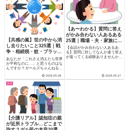
【あ〜わかる】質問に答え
がかみ合わない人あるある
【共感の嵐】世の中から消
25選｜職場・夫・家族に困
し去りたいこと325選｜戦
った体験談とガル民の本音
【会話がかみ合わない人あるあ
争・相続税・蚊・ブラック
る】質問に対してなんか違う答え
が返ってくる経験ありませんか？
企業・自己愛性人格障害
あなたが「これさえ消えたら世界
ガル民1400人超が共感・爆笑・
者…ガル民の本音TOP10
が平和なのに…」と思うものはな
困惑した実例25選。職場・夫・
んですか？ガールズちゃんねるに
家族での対処法と、実は自分もや
立った「世の中から消し去りた
りがちな心理まで。
2026.05.08
2026.05.27
い...
生活
【介護リアル】認知症の親
が近所トラブル…どこまで
許す？ガル民の本音20選｜