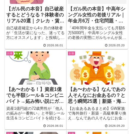
【ガル民の本音】自己破産
【ガル民の本音】中高年シ
するとどうなる？体験者の
ングル女性の老後リアル｜
リアル20選｜クレカ・賃
年金月6万・住宅問題・今
貸・保証人・3〜5年後の地
からできる対策まとめ
自己破産確定から4ヶ月の体験者
「40年間年金を支払っても月額6
獄まで
が「生活が楽になった、迷ってる
万5000円」中高年シングル女性
方にオススメします」と投稿して
の老後の実態にガルちゃんが反
話題に。ガル民が指摘する3〜5
応。年金の仕組み、住宅問題、生
2026.06.01
2026.05.20
年後の地獄、保証人へのしわ寄
活保護との比較まで、非正規・シ
せ、賃貸審査・ローン・士業NG
ングルで老後を迎えた女性のリア
お金
お金
まで。リアルな体験談と注意点を
ルな声を厳選。アラフォー・アラ
一気にまとめました。
フィフ世代が今すぐ知るべき老後
対策もまとめました。
【あ〜わかる！】資産1億
【あ〜わかる】なんであの
でも半額シール＆コンビニ
人そんなにお金あるの？と
バイト→妬み怖い説にガル
思う瞬間25選｜新築・海外
民大共感｜老後のお金哲学
旅行・習い事・高級車のリ
資産1億円超の72歳男性が「他人
【お金あるあるまとめ】GW家族
アル
の妬みが一番怖い」と半額シール
で海外旅行・新築・高級車乗り換
生活＆コンビニバイトを続ける理
え…なんであの人そんなにお金あ
由をガル民が激論。老後のお金を
るの？と感じた瞬間をガル民がぶ
2026.06.01
2026.05.20
隠す知恵・闇バイト強盗対策・老
っちゃけ。実家援助・カード地
人ホーム費用のシビアな現実ま
獄・インフルエンサー経費活用ま
お金
お金