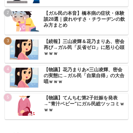
【ガル民の本音】橋本病の症状・体験
談28選｜疲れやすさ・チラーヂンの飲
み方まとめ
【続報】三山凌輝＆花乃まりあ、密会
再び→ガル民「反省ゼロ」に怒り心頭
ｗｗｗ
【物議】花乃まりあ×三山凌輝、密会
の実態に→ガル民「自業自得」の大合
唱ｗｗｗ
【物議】てんちむ第2子妊娠を発表
→"青汁ベビー"にガル民総ツッコミｗ
ｗｗ