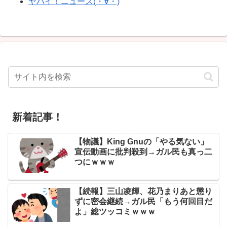
ヤバイ！ニュース(・∀・)
新着記事！
【物議】King Gnuの「やる気ない」
宣伝動画に批判殺到→ガル民も真っ二
つにｗｗｗ
【続報】三山凌輝、花乃まりあと懲り
ずに密会継続→ガル民「もう何回目だ
よ」総ツッコミｗｗｗ