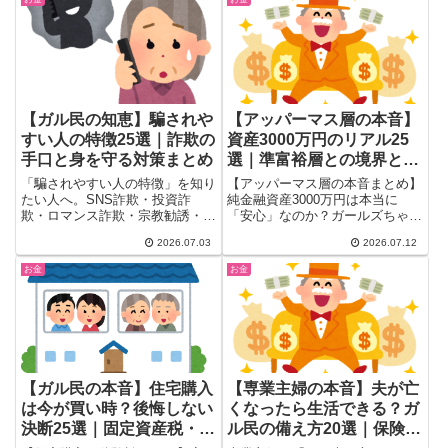
で、30〜50代女性が知りたいお
で、30〜50代女性のリアルな声
金のリアルを20のコメントで掘
を厳選まとめ。
り下げます。
【ガル民の知恵】騙されや
【アッパーマス層の本音】
すい人の特徴25選｜詐欺の
資産3000万円のリアル25
手口と身を守る対策まとめ
選｜準富裕層との境界と消
えない不安
「騙されやすい人の特徴」を知り
【アッパーマス層の本音まとめ】
たい人へ。SNS詐欺・投資詐
純金融資産3000万円は本当に
欺・ロマンス詐欺・宗教勧誘・マ
「安心」なのか？ガールズちゃん
ルチ商法まで、ガル民のリアルな
ねるに集まった約230件の本音を
2026.07.03
2026.07.12
声を厳選。肩書きに弱い・感情に
厳選紹介。準富裕層・富裕層との
流されやすいなど要注意ポイント
境界線論争、物価高で消えない不
お金
お金
と、実体験に基づく身を守る具体
安、資産形成の体験談まで、お金
的な対策法まで一気にまとめまし
のリアルを徹底まとめました。
た。
【ガル民の本音】住宅購入
【専業主婦の本音】夫が亡
は今が買い時？後悔しない
くなったら生活できる？ガ
決断25選｜固定資産税・金
ル民の備え方20選｜保険・