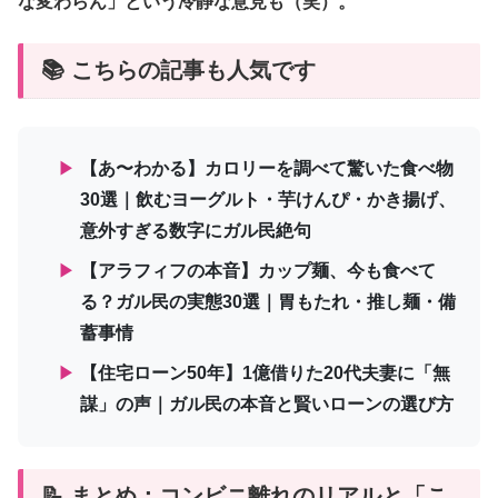
な変わらん」という冷静な意見も（笑）。
📚 こちらの記事も人気です
▶
【あ〜わかる】カロリーを調べて驚いた食べ物
30選｜飲むヨーグルト・芋けんぴ・かき揚げ、
意外すぎる数字にガル民絶句
▶
【アラフィフの本音】カップ麺、今も食べて
る？ガル民の実態30選｜胃もたれ・推し麺・備
蓄事情
▶
【住宅ローン50年】1億借りた20代夫妻に「無
謀」の声｜ガル民の本音と賢いローンの選び方
📝 まとめ：コンビニ離れのリアルと「こ