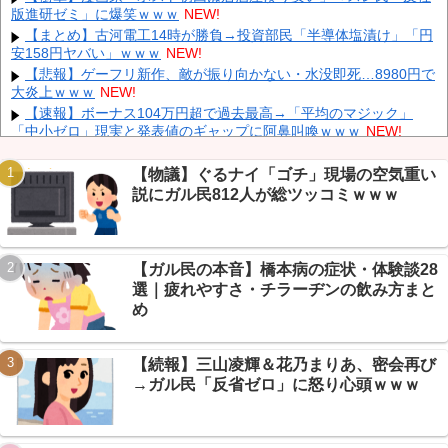
中国「大洪水！」中国ダム「決壊」地元民「公式発表より死者多
版進研ゼミ」に爆笑ｗｗｗ
NEW!
い！」中国政府「住民拘束！（安否不明」中国当局「救助隊動画も
【まとめ】古河電工14時が勝負→投資部民「半導体塩漬け」「円
削除」台風13号「三峡ダム接近中」→
NEW!
安158円ヤバい」ｗｗｗ
NEW!
かつて650万部を誇った「週刊少年ジャンプ」、発行部数が初の
【悲報】ゲーフリ新作、敵が振り向かない・水没即死…8980円で
100万部割れ
NEW!
大炎上ｗｗｗ
NEW!
【速報】 記者「中革連は食料品消費税ゼロを公約に掲げていた
【速報】ボーナス104万円超で過去最高→「平均のマジック」
が？」→階猛氏「そ、それは財源確保という条件付き」
NEW!
「中小ゼロ」現実と発表値のギャップに阿鼻叫喚ｗｗｗ
NEW!
「中国人ってこんなに嫌われているの？」日本生活9年目で明か
【ＧＪ】 クラスに迷惑な池沼がいた。リーダー格のＡ「なんで支
す本心！
NEW!
援学級に入れないんですか？」先生「背の高い低いと同じで、これ
【物議】ぐるナイ「ゴチ」現場の空気重い
も個性なの！差別は...
NEW!
説にガル民812人が総ツッコミｗｗｗ
【画像】 日産が社運をかけて発売するSUVｗｗｗｗｗｗｗ
NEW!
義兄嫁が自宅をサロンにして姪を毎日ウトメへ預ける生活に。数
年後、そのツケが一気に回ってきて…
NEW!
【ガル民の本音】橋本病の症状・体験談28
【悲報】男の理想体重80kg論争→VIPPERの結論「デブは100kg
Powered by livedoor 相互RSS
から」ｗｗｗ
NEW!
選｜疲れやすさ・チラーヂンの飲み方まと
【速報】 NHKの性被害問題、性加害した番組出演者が衝撃告白！
め
NEW!
【続報】三山凌輝＆花乃まりあ、密会再び
→ガル民「反省ゼロ」に怒り心頭ｗｗｗ
Powered by livedoor 相互RSS