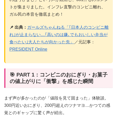
トが集まりました。インフレ直撃のコンビニ離れ、
ガル民の本音を徹底まとめ！
📌 出典：
ガールズちゃんねる「｢日本人のコンビニ離
れ｣が止まらない…｢高いのは嫌､でもおいしい弁当が
食べたい｣大人たちが向かった先」
／元記事：
PRESIDENT Online
🎯 PART 1：コンビニのおにぎり・お菓子
の値上がりに「衝撃」を感じた瞬間
まず声が多かったのが「値段を見て固まった」体験談。
300円近いおにぎり、200円超えのツナマヨ…かつての感
覚とのギャップに驚く声が続出。