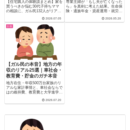
利・戸建てvsマンション
遺族年金・資産運用のリア
【住宅購入の体験談まとめ】家を
専業主婦が「もし夫が亡くなった
ル
買うべきか悩む30代子持ちママ
ら」を真剣に考えた結果。生命保
の相談に、ガル民132人がリアル
険・遺族年金・資産運用・就労準
な本音で回答。固定資産税の相
備まで、ガールズちゃんねる民が
2026.07.05
2026.05.20
場・住宅ローン金利の動向・戸建
リアルに実践している備え方を
てとマンションどっちがいいかの
20選まとめました。老後の不安
お金
比較まで、検索しても出てこない
を減らすヒントが満載。
本音の生の声を一気にチェックで
きます。
【ガル民の本音】地方の年
収のリアル25選｜車社会・
教育費・貯金のガチ本音
地方在住・年収500万台家族のリ
アルな家計事情と、車社会ならで
はの維持費、教育費と大学進学の
悩みをガル民25人の本音コメン
2026.07.20
トで紹介。田舎の年収相場や子育
てにかかるお金、都会との生活費
の違い、祖父母の援助が家計を左
右する実態まで、赤裸々な声が気
になる方は必見です。