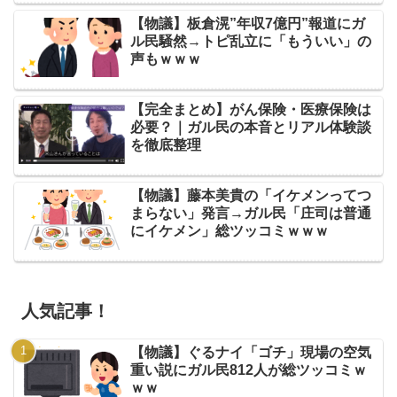
【物議】板倉滉”年収7億円”報道にガ
ル民騒然→トピ乱立に「もういい」の
声もｗｗｗ
【完全まとめ】がん保険・医療保険は
必要？｜ガル民の本音とリアル体験談
を徹底整理
【物議】藤本美貴の「イケメンってつ
まらない」発言→ガル民「庄司は普通
にイケメン」総ツッコミｗｗｗ
人気記事！
【物議】ぐるナイ「ゴチ」現場の空気
重い説にガル民812人が総ツッコミｗ
ｗｗ