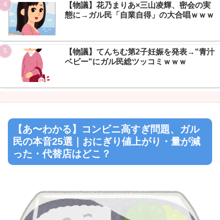
【物議】花乃まりあ×三山凌輝、密会の実
態に→ガル民「自業自得」の大合唱ｗｗｗ
【物議】てんちむ第2子妊娠を発表→"青汁
ベビー"にガル民総ツッコミｗｗｗ
【あ〜わかる】コンビニ高すぎ問題、ガル
民の本音25選｜おにぎり値上がり・量が減
った・代替店はどこ？