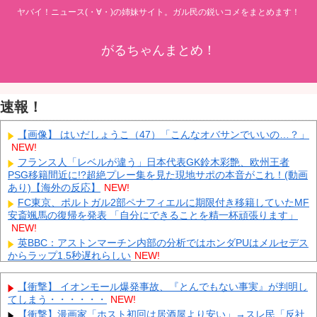
ヤバイ！ニュース(・∀・)の姉妹サイト。ガル民の鋭いコメをまとめます！
がるちゃんまとめ！
速報！
【画像】 はいだしょうこ（47）「こんなオバサンでいいの…？」
NEW!
フランス人「レベルが違う」日本代表GK鈴木彩艶、欧州王者
PSG移籍間近に!?超絶プレー集を見た現地サポの本音がこれ！(動画
あり)【海外の反応】
NEW!
FC東京、ポルトガル2部ペナフィエルに期限付き移籍していたMF
安斎颯馬の復帰を発表 「自分にできることを精一杯頑張ります」
NEW!
英BBC：アストンマーチン内部の分析ではホンダPUはメルセデス
からラップ1.5秒遅れらしい
NEW!
元日向坂46・松田好花、食中毒で「腹痛とおう吐と下痢が止まら
ない」原因は夏の風物詩だった
NEW!
【衝撃】 イオンモール爆発事故、『とんでもない事実』が判明し
中国人のリウさん、新エネ車で国境越えたら遠隔操作で30時間ロ
てしまう・・・・・・
NEW!
ックされる！
NEW!
【衝撃】漫画家「ホスト初回は居酒屋より安い」→スレ民「反社