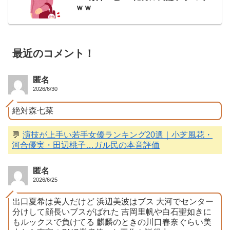
ｗｗ
最近のコメント！
匿名
2026/6/30
絶対森七菜
💬
演技が上手い若手女優ランキング20選｜小芝風花・
河合優実・田辺桃子…ガル民の本音評価
匿名
2026/6/25
出口夏希は美人だけど 浜辺美波はブス 大河でセンター
分けして顔長いブスがばれた 吉岡里帆や白石聖如きに
もルックスで負けてる 麒麟のときの川口春奈ぐらい美