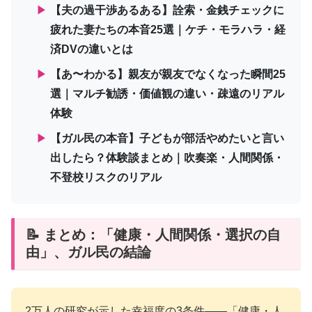
▶
【夫の過干渉あるある】詮索・金銭チェックに
疲れた妻たちの本音25選｜ケチ・モラハラ・経
済DVの違いとは
▶
【あ〜わかる】親友が親友でなくなった瞬間25
選｜マルチ勧誘・価値観の違い・疎遠のリアル
体験
▶
【ガル民の本音】子どもが部活やめたいと言い
出したら？体験談まとめ｜吹奏楽・人間関係・
不登校リスクのリアル
📝 まとめ：「健康・人間関係・選択の自
由」、ガル民の結論
2万人の研究が示した幸福度の3条件——「健康・人