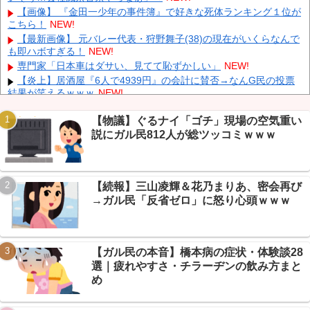
は4％未満
NEW!
【画像】 『金田一少年の事件簿』で好きな死体ランキング１位が
こちら！
NEW!
ついに国産ヒューマノイド登場、人手不足深刻化の医療・製造現
場などでの活用想定！
NEW!
【最新画像】 元バレー代表・狩野舞子(38)の現在がいくらなんで
も即ハボすぎる！
NEW!
【衝撃】 中国製ルーター20機種にバックドア発見！ ネットに繋
ぐだけで35秒ごとに中国のサーバーと通信
NEW!
専門家「日本車はダサい、見てて恥ずかしい」
NEW!
【炎上】居酒屋『6人で4939円』の会計に賛否→なんG民の投票
結果が笑えるｗｗｗ
NEW!
【保存版】電源タップの寿命は3〜5年→なんG民「20年放置」
続々でガチ勢が戦慄ｗｗｗ
NEW!
【物議】ぐるナイ「ゴチ」現場の空気重い
説にガル民812人が総ツッコミｗｗｗ
【悲報】毒・細菌兵器でハンターハンター王子全滅ｗｗｗ念能力
Powered by livedoor 相互RSS
バトル終了？→毒が最強www
NEW!
【速報】秋田県、UAE2兆円投資のAIデータセンター誘致へ→県
予算3年分超ｗｗｗ
NEW!
【続報】三山凌輝＆花乃まりあ、密会再び
【悲報】免許取り立て大学生、AT限定煽るも→40万かけてペーパ
→ガル民「反省ゼロ」に怒り心頭ｗｗｗ
ードライバーだったｗｗｗ
NEW!
【ガル民の本音】橋本病の症状・体験談28
選｜疲れやすさ・チラーヂンの飲み方まと
Powered by livedoor 相互RSS
め