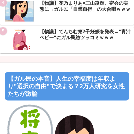
【物議】花乃まりあ×三山凌輝、密会の実
態に→ガル民「自業自得」の大合唱ｗｗｗ
【物議】てんちむ第2子妊娠を発表→"青汁
ベビー"にガル民総ツッコミｗｗｗ
【ガル民の本音】人生の幸福度は年収よ
り”選択の自由”で決まる？2万人研究を女性
たちが激論