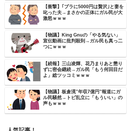
【衝撃】｢ブラに5000円は贅沢｣と妻を
叱った夫→まさかの正体にガル民が大
激怒ｗｗｗ
【物議】King Gnuの「やる気ない」
宣伝動画に批判殺到→ガル民も真っ二
つにｗｗｗ
【続報】三山凌輝、花乃まりあと懲り
ずに密会継続→ガル民「もう何回目だ
よ」総ツッコミｗｗｗ
【物議】板倉滉”年収7億円”報道にガ
ル民騒然→トピ乱立に「もういい」の
声もｗｗｗ
人気記事！