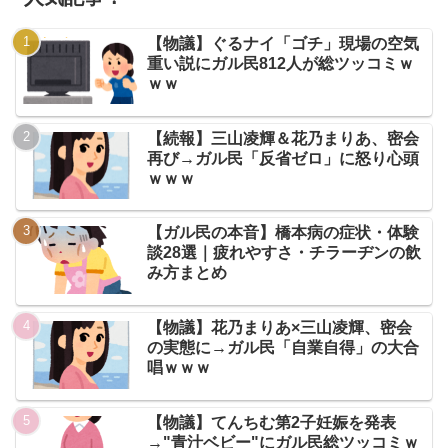
【物議】ぐるナイ「ゴチ」現場の空気
重い説にガル民812人が総ツッコミｗ
ｗｗ
【続報】三山凌輝＆花乃まりあ、密会
再び→ガル民「反省ゼロ」に怒り心頭
ｗｗｗ
【ガル民の本音】橋本病の症状・体験
談28選｜疲れやすさ・チラーヂンの飲
み方まとめ
【物議】花乃まりあ×三山凌輝、密会
の実態に→ガル民「自業自得」の大合
唱ｗｗｗ
【物議】てんちむ第2子妊娠を発表
→"青汁ベビー"にガル民総ツッコミｗ