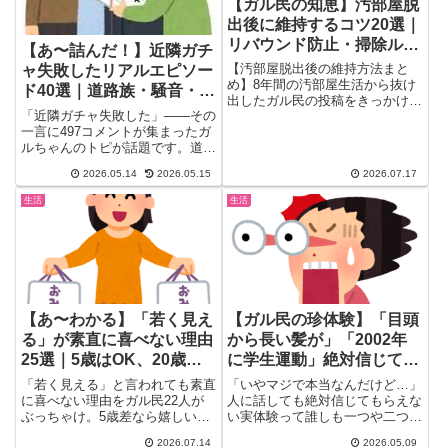
【ガル民の知恵】汚部屋脱
出後に維持するコツ20選｜
リバウンド防止・掃除ルー
【あ〜詰んだ！】近隣ガチ
ティン・プロの頼り方
【汚部屋脱出後の維持方法まと
ャ失敗したリアルエピソー
め】8年間の汚部屋生活から抜け
ド40選｜道路族・騒音・後
出したガル民の投稿をきっかけに
から来たモンスター住民の
「近隣ガチャ失敗した」——その
集まった、リバウンド防止の掃除
実態
一言に497コメントが集まったガ
ルーティンや掃除代行プロの頼り
ルちゃんのトピが話題です。道路
方、費用相場、夫婦の家事分担問
族・騒音・ドアバン・乾太くん...
題まで本音の知恵を厳選して紹
2026.05.14
2026.05.15
2026.07.17
介。片付けられない心理の背景に
も迫る保存版まとめ。
生活
生活
【あ〜わかる】「若く見え
【ガル民の珍体験】「目頭
る」が素直に喜べない理由
から長い髪が」「2002年
25選｜5歳はOK、20歳は
に学生運動」絶対信じても
複雑なワケ
らえない話
「若く見える」と言われても素直
「いやマジで本当なんだけど…」
に喜べない理由をガル民22人が
人に話しても絶対信じてもらえな
ぶっちゃけ。5歳差なら嬉しいの
い実体験って誰しも一つや二つあ
に20歳差だと複雑になるライ
るはず。ガールズちゃんねるの
2026.07.14
2026.05.09