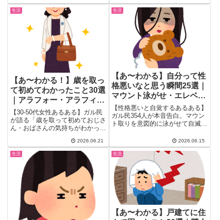
ン、幼く見える裏の意味、上手な
ト...
返し方までアラフォー・アラフィ
生活
生活
フ女性の本音まとめ。
【あ〜わかる】自分って性
【あ〜わかる！】歳を取っ
格悪いなと思う瞬間25選｜
て初めてわかったこと30選
マウント泳がせ・エレベー
｜アラフォー・アラフィフ
ター連打・嫌いな人スルー
【性格悪いと自覚するあるある】
が語るおじさん・おばさん
【30-50代女性あるある】ガル民
のガル民本音
ガル民354人が本音告白。マウン
の気持ち
が語る「歳を取って初めておじさ
ト取りを意図的に泳がせて自滅さ
ん・おばさんの気持ちがわかっ
せる快感、エレベーターの閉まる
た」まとめ。指の乾燥で袋が開け
ボタン連打、他人の失敗にこっそ
2026.06.21
2026.06.15
られない・アイドルの顔が覚えら
りニヤつく瞬間まで…「ガルちゃ
れない・ナイロンバッグの軽さが
生活
生活
んにいる時点で腐ってる」自覚ア
神…など共感爆発のエピソード
リ女性の黒い本音を一挙まとめ。
30選。アラフォー・アラフィフ
女性必見！
【あ〜わかる】戸建てに住