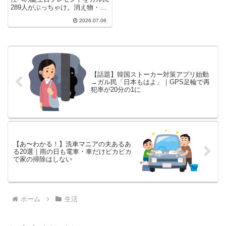
289人がぶっちゃけ。消え物・ハ
ンドクリーム・タオルハンカチが
2026.07.06
人気の理由から、お返しが負担に
ならない気遣いのコツまで、リア
ルな本音を厳選して紹介します。
【話題】韓国ストーカー対策アプリ始動
→ガル民「日本もはよ」｜GPS足輪で再
犯率が20分の1に
【あ〜わかる！】洗車マニアの夫あるあ
る20選｜雨の日も電車・車だけピカピカ
で家の掃除はしない
ホーム
生活