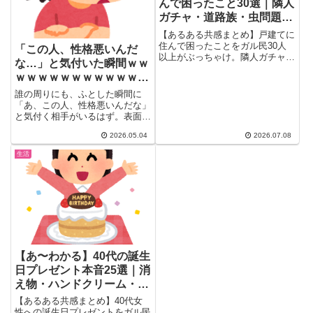
んで困ったこと30選｜隣人
ガチャ・道路族・虫問題の
リアル本音
【あるある共感まとめ】戸建てに
住んで困ったことをガル民30人
「この人、性格悪いんだ
以上がぶっちゃけ。隣人ガチャ・
な…」と気付いた瞬間ｗｗ
道路族・洗車の騒音・雑草や害虫
ｗｗｗｗｗｗｗｗｗｗｗｗ
問題・エコキュートや食洗機の修
繕費まで、これから戸建て購入を
ｗ
誰の周りにも、ふとした瞬間に
考えている人にも役立つリアルな
「あ、この人、性格悪いんだな」
本音と対処法を厳選して紹介しま
と気付く相手がいるはず。表面で
す。
は分からない悪意が、一瞬の言動
2026.05.04
2026.07.08
か...
生活
【あ〜わかる】40代の誕生
日プレゼント本音25選｜消
え物・ハンドクリーム・お
返し不要のリアル
【あるある共感まとめ】40代女
性への誕生日プレゼントをガル民