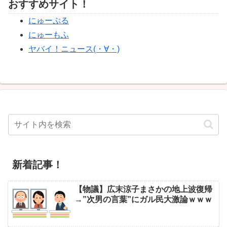
おすすめサイト！
にゅーぷる
にゅーもふ
ヤバイ！ニュース(・∀・)
新着記事！
【物議】広末涼子まさかの地上波復帰
→”次男の言葉”にガル民大激論ｗｗｗ