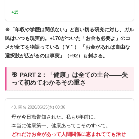
+15
※「年収や学歴は関係ない」と言い切る研究に対し、ガル
民はいつも現実的。+170がついた「お金も必要よ」のコ
メが全てを物語っている（´∀｀） 「お金があれば自由な
選択肢が広がるのは事実」（+92）も刺さる。
🎯 PART 2：「健康」は全ての土台——失
って初めてわかるその重さ
40. 匿名 2026/06/25(木) 00:36
母が今日癌告知された。私も6年前に。
本当に健康第一、健康あってこそのすべて。
どれだけお金があって人間関係に恵まれてても治せ