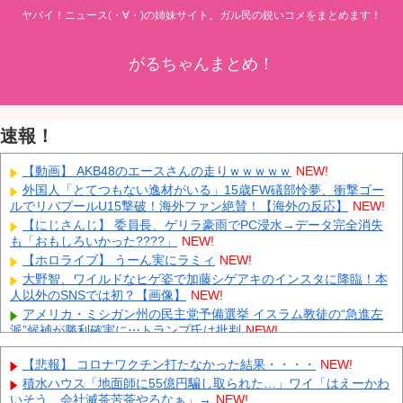
ヤバイ！ニュース(・∀・)の姉妹サイト。ガル民の鋭いコメをまとめます！
がるちゃんまとめ！
速報！
【動画】 AKB48のエースさんの走りｗｗｗｗｗ
NEW!
外国人「とてつもない逸材がいる」15歳FW礒部怜夢、衝撃ゴー
ルでリバプールU15撃破！海外ファン絶賛！【海外の反応】
NEW!
【にじさんじ】 委員長、ゲリラ豪雨でPC浸水→データ完全消失
も「おもしろいかった????」
NEW!
【ホロライブ】 うーん実にラミィ
NEW!
大野智、ワイルドなヒゲ姿で加藤シゲアキのインスタに降臨！本
人以外のSNSでは初？【画像】
NEW!
アメリカ・ミシガン州の民主党予備選挙 イスラム教徒の“急進左
派”候補が勝利確実に⋯トランプ氏は批判
NEW!
日本「熊本地震」ハビタ「従業員2人亡くなる」営業部長「イオ
【悲報】 コロナワクチン打たなかった結果・・・・
NEW!
ンのスタッフに制止されなかった」日本「部長が連絡後の店員行動
を証言（謎」イオン「再入館可能の事実ない」→
NEW!
積水ハウス「地面師に55億円騙し取られた…」ワイ「はえーかわ
いそう…会社滅茶苦茶やろなぁ」→
NEW!
K-POPアイドルの約半数が3年後には姿を消す…損益分岐点突破