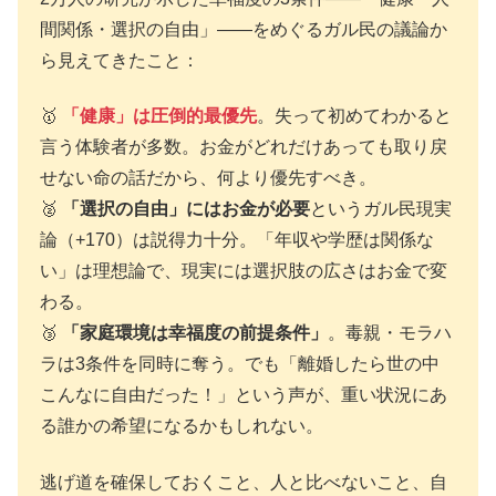
間関係・選択の自由」——をめぐるガル民の議論か
ら見えてきたこと：
🥇
「健康」は圧倒的最優先
。失って初めてわかると
言う体験者が多数。お金がどれだけあっても取り戻
せない命の話だから、何より優先すべき。
🥈
「選択の自由」にはお金が必要
というガル民現実
論（+170）は説得力十分。「年収や学歴は関係な
い」は理想論で、現実には選択肢の広さはお金で変
わる。
🥉
「家庭環境は幸福度の前提条件」
。毒親・モラハ
ラは3条件を同時に奪う。でも「離婚したら世の中
こんなに自由だった！」という声が、重い状況にあ
る誰かの希望になるかもしれない。
逃げ道を確保しておくこと、人と比べないこと、自