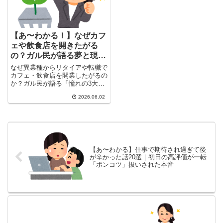
【あ〜わかる！】なぜカフ
ェや飲食店を開きたがる
の？ガル民が語る夢と現
実・失敗の理由20選
なぜ異業種からリタイアや転職で
カフェ・飲食店を開業したがるの
か？ガル民が語る「憧れの3大理
由」から「廃業率9割の現実」ま
2026.06.02
で、失敗談・生存者バイアスの
罠・節税道楽カフェの秘密を体験
談20選でまとめました。
【あ〜わかる】仕事で期待され過ぎて後
が辛かった話20選｜初日の高評価が一転
「ポンコツ」扱いされた本音