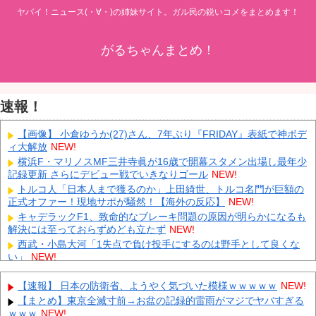
ヤバイ！ニュース(・∀・)の姉妹サイト。ガル民の鋭いコメをまとめます！
がるちゃんまとめ！
速報！
【画像】 小倉ゆうか(27)さん、7年ぶり『FRIDAY』表紙で神ボデ
ィ大解放
NEW!
横浜F・マリノスMF三井寺眞が16歳で開幕スタメン出場し最年少
記録更新 さらにデビュー戦でいきなりゴール
NEW!
トルコ人「日本人まで獲るのか」上田綺世、トルコ名門が巨額の
正式オファー！現地サポが騒然！【海外の反応】
NEW!
キャデラックF1、致命的なブレーキ問題の原因が明らかになるも
解決には至っておらずめども立たず
NEW!
西武・小島大河「1失点で負け投手にするのは野手として良くな
い」
NEW!
【鹿児島】 突然右折し路面電車と衝突 乗っていた男女3人は車を
放置しダッシュで逃走中
NEW!
【速報】 日本の防衛省、ようやく気づいた模様ｗｗｗｗｗ
NEW!
中国「大豪雨！」三峡ダム「基礎部分破損」中国「全力放流！」
【まとめ】東京全滅寸前→お盆の記録的雷雨がマジでヤバすぎる
台風13号「中国上陸予測」台風15号「中国接近（画像」中国「台風
ｗｗｗ
NEW!