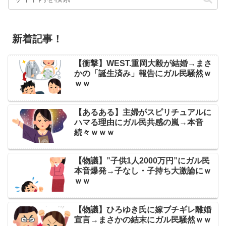
新着記事！
【衝撃】WEST.重岡大毅が結婚→まさ
かの「誕生済み」報告にガル民騒然ｗ
ｗｗ
【あるある】主婦がスピリチュアルに
ハマる理由にガル民共感の嵐→本音
続々ｗｗｗ
【物議】”子供1人2000万円”にガル民
本音爆発→子なし・子持ち大激論にｗ
ｗｗ
【物議】ひろゆき氏に嫁ブチギレ離婚
宣言→まさかの結末にガル民騒然ｗｗ