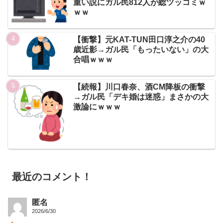
重い説にガル民812人が総ツッコミｗ
ｗｗ
【衝撃】元KAT-TUN田口淳之介の40
歳近影→ガル民「もったいない」の大
合唱ｗｗｗ
【続報】川口春奈、酒CM降板の衝撃
→ガル民「デキ婚は迷惑」まさかの大
激論にｗｗｗ
最近のコメント！
匿名
2026/6/30