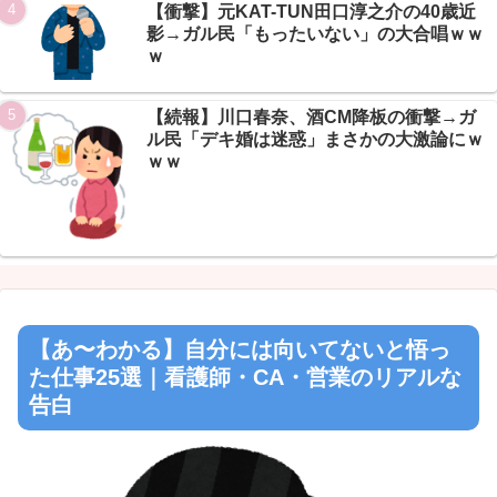
【衝撃】元KAT-TUN田口淳之介の40歳近
影→ガル民「もったいない」の大合唱ｗｗ
ｗ
【続報】川口春奈、酒CM降板の衝撃→ガ
ル民「デキ婚は迷惑」まさかの大激論にｗ
ｗｗ
【あ〜わかる】自分には向いてないと悟っ
た仕事25選｜看護師・CA・営業のリアルな
告白