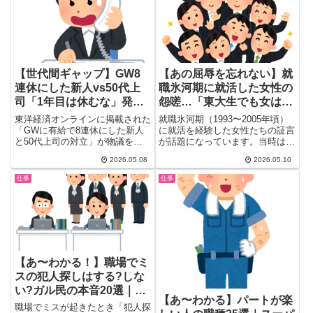
場選びのコツをまとめました。
で、体験談ベースで一気にまとめ
ました。
【世代間ギャップ】GW8
【あの屈辱を忘れない】就
連休にした新人vs50代上
職氷河期に就活した女性の
司「1年目は休むな」発言
怨嗟…「東大生でも女は採
にガル民ドン引き｜有給は
らない」ガル民が語る男女
東洋経済オンラインに掲載された
就職氷河期（1993〜2005年頃）
権利論争
差別の実態
「GWに有給で8連休にした新人
に就活を経験した女性たちの証言
と50代上司の対立」が物議を醸
が話題になっています。当時は
しました。50代上司：「最初の...
「女は採らない」が公然と罷...
2026.05.08
2026.05.10
仕事
仕事
【あ〜わかる！】職場でミ
スの犯人探しはする?しな
い?ガル民の本音20選｜連
【あ〜わかる】パートが楽
帯責任vs原因究明の正しい
職場でミスが起きたとき「犯人探