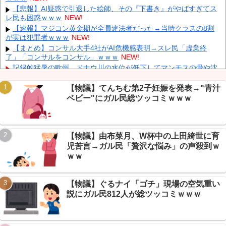
同時上陸！（穀物生産が壊滅危機」→
NEW!
【悲報】AI疑惑で引退した絵師、その『下書き』がやばすぎてス
長崎の語り部のお爺ちゃん(84)、学生に『日本も核武装が必要』
レ民も困惑ｗｗｗ
NEW!
と言われびっくり
NEW!
【速報】マジコン黄金期が全員違法者だった→当時クラスの8割
「あきれてモノが言えない」「国を維持できるの？」外国人の永
が実は犯罪者ｗｗｗ
NEW!
住許可要件の厳格化で在日中国人の本音は？
NEW!
【まとめ】コンサル大手4社がAI危機感表明→スレ民「虚業終
ウクライナがモスクワに向けて初の弾道ミサイルを発射か？！
了」「コンサルをコンサル」ｗｗｗ
NEW!
NEW!
記録的猛暑の欧州、ドナウ川の水位が低下してマンモスの骨や沈
没したドイツ軍の戦艦が出現
NEW!
【驚愕】 新幹線じゃなく『帰省費4000円』安くなる在来線で帰
【物議】てんちむ第2子妊娠を発表→"青汁
省した結果ｗｗｗｗｗ
NEW!
ベビー"にガル民総ツッコミｗｗｗ
【悲報】 大分県、ガチで逝く・・・・・・
NEW!
【訃報】小川真由美さん死去、享年86→「八つ墓村」の怪演に芸
Powered by livedoor 相互RSS
スポ+民悼む声
NEW!
【物議】由布菜月、W杯中の上田綺世に育
【悲報】 取引先専務「Aを20個注文する」 ぼく「いつも1～2個
児苦言→ガル民「贅沢な悩み」の声殺到ｗ
しか使わないけど本当に20であってる？」 取専「あってる」→結果
『こう』なったんだが...
NEW!
ｗｗ
【物議】ぐるナイ「ゴチ」現場の空気重い
説にガル民812人が総ツッコミｗｗｗ
Powered by livedoor 相互RSS