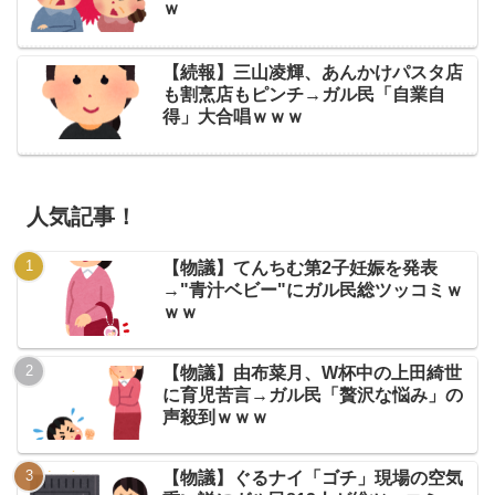
ｗ
【続報】三山凌輝、あんかけパスタ店
も割烹店もピンチ→ガル民「自業自
得」大合唱ｗｗｗ
人気記事！
【物議】てんちむ第2子妊娠を発表
→"青汁ベビー"にガル民総ツッコミｗ
ｗｗ
【物議】由布菜月、W杯中の上田綺世
に育児苦言→ガル民「贅沢な悩み」の
声殺到ｗｗｗ
【物議】ぐるナイ「ゴチ」現場の空気