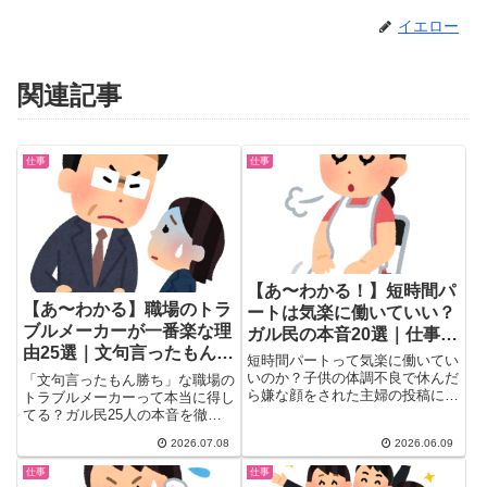
イエロー
関連記事
仕事
仕事
【あ〜わかる！】短時間パ
【あ〜わかる】職場のトラ
ートは気楽に働いていい？
ブルメーカーが一番楽な理
ガル民の本音20選｜仕事
由25選｜文句言ったもん勝
量・休みやすさ・職場選び
短時間パートって気楽に働いてい
ちのリアル本音
の正解
いのか？子供の体調不良で休んだ
「文句言ったもん勝ち」な職場の
ら嫌な顔をされた主婦の投稿にガ
トラブルメーカーって本当に得し
ル民288人が共感・反論。「雇う
てる？ガル民25人の本音を徹底
側もいつでも切るからお互い様」
調査。振り回される同僚のリアル
2026.07.08
2026.06.09
「職場を変えた方がいい」が圧倒
な愚痴、なぜ会社はクビにできな
的多数意見。子持ちパート主婦の
いのか、お局・パワハラ上司との
仕事
仕事
リアルな本音と、気楽に働ける職
付き合い方や効果的な対処法ま