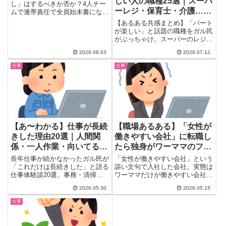
しい人の職種25選｜スーパ
考え方
し」はするべきか否か？4人チー
ーレジ・保育士・介護…み
ムで連帯責任で全員始末書になっ
たトピに、ガル民の鋭い本音が集
んなの本音
【あるある共感まとめ】「パート
結。始末書・連帯責任・再発防止
が楽しい」と話題の職種をガル民
の本当の意味とは？「主さん自身
がぶっちゃけ。スーパーのレジ、
が犯人では？」という衝撃の指摘
保育士、介護、データ入力など人
も。働く女性に刺さる職場ミスあ
2026.06.03
2026.07.12
気の職種と、人間関係が良い職場
るある20選。
を見抜くコツをリアルな体験談
仕事
仕事
25選で紹介します。
【あ〜わかる】仕事が長続
【職場あるある】「女性が
きした理由20選｜人間関
働きやすい会社」に転職し
係・一人作業・向いてる職
たら独身がワーママのフォ
種まとめ
ロー係に→ガル民の本音が
長年仕事が続かなかったガル民が
「女性が働きやすい会社」という
炸裂
「これだけは長続きした」と語る
謳い文句で入社した会社。実態は
仕事体験談20選。事務・清掃・
ワーママだけが働きやすい会社だ
配達・図書館司書など多彩な実例
った——。独身女性の告白が共
2026.05.30
2026.05.15
を掲載。人間関係・一人作業・裁
感...
量の有無が継続の鍵。仕事が続か
仕事
なくて悩んでいる方、参考にして
みて。