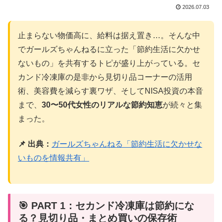
2026.07.03
止まらない物価高に、給料は据え置き…。そんな中
でガールズちゃんねるに立った「節約生活に欠かせ
ないもの」を共有するトピが盛り上がっている。セ
カンド冷凍庫の是非から見切り品コーナーの活用
術、美容費を減らす裏ワザ、そしてNISA投資の本音
まで、
30〜50代女性のリアルな節約知恵
が続々と集
まった。
📌 出典：
ガールズちゃんねる「節約生活に欠かせな
いものを情報共有」
🎯 PART 1：セカンド冷凍庫は節約にな
る？見切り品・まとめ買いの保存術