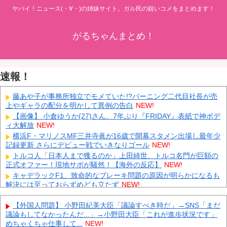
ヤバイ！ニュース(・∀・)の姉妹サイト。ガル民の鋭いコメをまとめます！
がるちゃんまとめ！
速報！
藤あや子が事務所独立でモメていた!?バーニング二代目社長が売
上やギャラの配分を明かして異例の告白
NEW!
【画像】 小倉ゆうか(27)さん、7年ぶり『FRIDAY』表紙で神ボデ
ィ大解放
NEW!
横浜F・マリノスMF三井寺眞が16歳で開幕スタメン出場し最年少
記録更新 さらにデビュー戦でいきなりゴール
NEW!
トルコ人「日本人まで獲るのか」上田綺世、トルコ名門が巨額の
正式オファー！現地サポが騒然！【海外の反応】
NEW!
キャデラックF1、致命的なブレーキ問題の原因が明らかになるも
解決には至っておらずめども立たず
NEW!
【速報】 ウクライナからのエネルギー施設攻撃で窮地のロシアを
韓国が助けていたことが判明「韓国で船積みの精製油3万トンがロ
【外国人問題】 小野田紀美大臣「議論すべき時だ」→SNS「まだ
シア行き」
NEW!
議論もしてなかったんだ...」→小野田大臣「これが進歩状況です」
めちゃくちゃ仕事して...
NEW!
【鹿児島】 突然右折し路面電車と衝突 乗っていた男女3人は車を