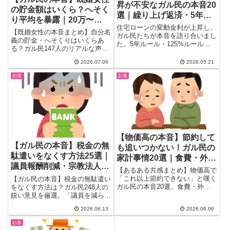
昇が不安なガル民の本音20
の貯金額はいくら？へそく
選｜繰り上げ返済・5年ル
り平均を暴露｜20万〜
ールの罠・固定vs変動
住宅ローンの変動金利が上昇し、
8000万まで赤裸々告白
【既婚女性の本音まとめ】自分名
ガル民たちが本音を語り合いまし
義の貯金・へそくりはいくらあ
た。5年ルール・125%ルールの
る？ガル民147人のリアルな声を
先送りの罠、繰り上げ返済すべき
厳選。20万円台から8000万円超
かの判断基準、フラット35が今
2026.07.09
2026.05.21
えまで、年代別の実態や「へそく
更神扱いされた理由まで。30〜
りの定義」論争、財産分与の境界
50代住宅ローン世代の体験談と
お金
お金
線まで、検索しても出てこない赤
対策をまとめています。
裸々な本音を一気にチェック。
【物価高の本音】節約して
【ガル民の本音】税金の無
も追いつかない！ガル民の
駄遣いをなくす方法25選｜
家計事情20選｜食費・外
議員報酬削減・宗教法人課
食・娯楽を削った先に…
【あるある共感まとめ】物価高で
税・こども家庭庁・DX化
「これ以上節約できない」と嘆く
【ガル民の本音】税金の無駄遣い
ガル民の本音20選。食費・外
をなくす方法は？ガル民248人の
食・洗剤・お菓子・旅行費まで削
鋭い意見を厳選。「議員を減ら
り倒した先の生活実態をご紹介。
す」が+628で断トツ1位！宗教法
2026.06.13
2026.06.06
「最大の節約はもう寝ること」と
人課税・こども家庭庁解体・刑務
いう切実な声からリアルな節約術
所コスト・行政DX化まで、日本
お金
まで、30〜50代女性の共感必
の税金問題をガル民が斬る。