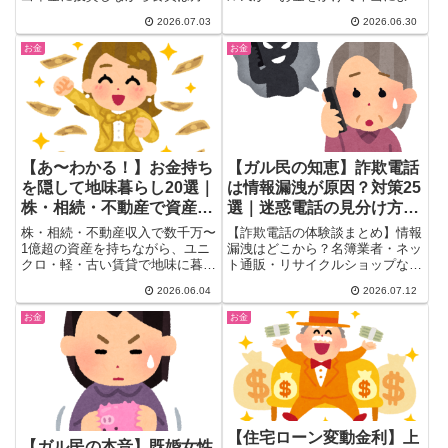
万円、卵は週50個というリアル
った！」と断言するアイテム＆体
2026.07.03
2026.06.30
な家計簿にガル民が総ツッコミ。
験を25選でまとめ。30〜50代女
「投資に回しすぎ」「それはギリ
性の自己投資・美容・育児・暮ら
お金
お金
ギリと言わない」と賛否の声が続
し改善のリアルな本音を厳選掲
出。年収1000万世帯のお金のリ
載。
アルと、投資と生活費のバランス
の本音をまとめました。
【あ〜わかる！】お金持ち
【ガル民の知恵】詐欺電話
を隠して地味暮らし20選｜
は情報漏洩が原因？対策25
株・相続・不動産で資産を
選｜迷惑電話の見分け方と
積むガル民の本音
防犯術
株・相続・不動産収入で数千万〜
【詐欺電話の体験談まとめ】情報
1億超の資産を持ちながら、ユニ
漏洩はどこから？名簿業者・ネッ
クロ・軽・古い賃貸で地味に暮ら
ト通販・リサイクルショップなど
すガル民20人の本音まとめ。
漏洩元の実例と、ガル民122人の
2026.06.04
2026.07.12
「なぜお金持ちを周りに隠すの
リアルな声を厳選。着信拒否のコ
か」という理由から、タカられ防
ツから高齢の親を狙う詐欺の見分
お金
お金
止・精神的メリット・地味暮らし
け方・防犯対策まで、検索しても
のリアルまで、富裕層女性のリア
出てこない実践的なノウハウを一
ルな声を厳選してお届け。
気にチェックできます。
【住宅ローン変動金利】上
【ガル民の本音】既婚女性