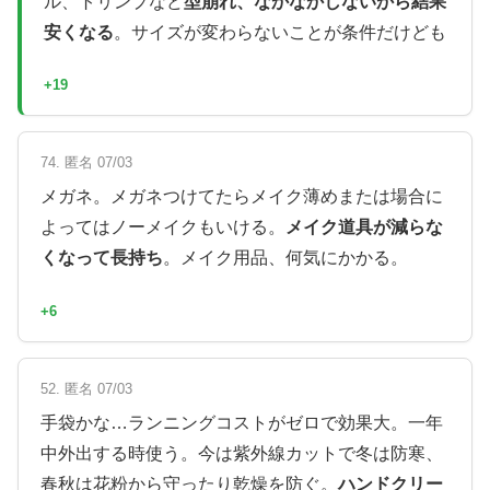
ル、トリンプなど
型崩れ、なかなかしないから結果
安くなる
。サイズが変わらないことが条件だけども
+19
74. 匿名 07/03
メガネ。メガネつけてたらメイク薄めまたは場合に
よってはノーメイクもいける。
メイク道具が減らな
くなって長持ち
。メイク用品、何気にかかる。
+6
52. 匿名 07/03
手袋かな…ランニングコストがゼロで効果大。一年
中外出する時使う。今は紫外線カットで冬は防寒、
春秋は花粉から守ったり乾燥を防ぐ。
ハンドクリー