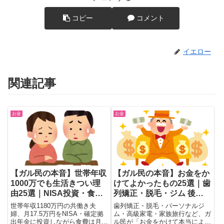
コピー
コメント
イエロー
関連記事
お金
お金
【ガル民の本音】世帯年収
【ガル民の本音】お金をか
1000万でも生活きつい理
けてよかったもの25選｜歯
由25選｜NISA投資・食費
列矯正・脱毛・ジム 後悔
のリアル家計簿
なし体験談
世帯年収1180万円の共働き夫
歯列矯正・脱毛・パーソナルジ
婦、月17.5万円をNISA・確定拠
ム・高級家電・家族旅行など、ガ
出年金に投資しながら食費は月7
ル民が「お金をかけて本当によか