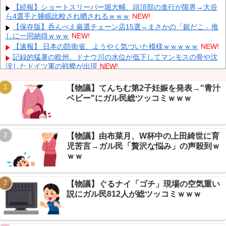
放置しダッシュで逃走中
NEW!
【続報】ショートスリーパー堀大輔、頭頂部の進行が限界→大谷
ら4選手と睡眠比較され晒されるｗｗｗ
NEW!
中国「大豪雨！」三峡ダム「基礎部分破損」中国「全力放流！」
台風13号「中国上陸予測」台風15号「中国接近（画像」中国「台風
【保存版】呑んべえ厳選チェーン店15選→まさかの「銀だこ」推
同時上陸！（穀物生産が壊滅危機」→
NEW!
しに一同納得ｗｗｗ
NEW!
長崎の語り部のお爺ちゃん(84)、学生に『日本も核武装が必要』
【速報】 日本の防衛省、ようやく気づいた模様ｗｗｗｗｗ
NEW!
と言われびっくり
NEW!
記録的猛暑の欧州、ドナウ川の水位が低下してマンモスの骨や沈
「あきれてモノが言えない」「国を維持できるの？」外国人の永
没したドイツ軍の戦艦が出現
NEW!
住許可要件の厳格化で在日中国人の本音は？
NEW!
【驚愕】 新幹線じゃなく『帰省費4000円』安くなる在来線で帰
省した結果ｗｗｗｗｗ
NEW!
【物議】てんちむ第2子妊娠を発表→"青汁
【まとめ】東京全滅寸前→お盆の記録的雷雨がマジでヤバすぎる
ベビー"にガル民総ツッコミｗｗｗ
ｗｗｗ
NEW!
【悲報】AI疑惑で引退した絵師、その『下書き』がやばすぎてス
レ民も困惑ｗｗｗ
NEW!
Powered by livedoor 相互RSS
【物議】由布菜月、W杯中の上田綺世に育
【速報】マジコン黄金期が全員違法者だった→当時クラスの8割
が実は犯罪者ｗｗｗ
NEW!
児苦言→ガル民「贅沢な悩み」の声殺到ｗ
【悲報】 大分県、ガチで逝く・・・・・・
NEW!
ｗｗ
【物議】ぐるナイ「ゴチ」現場の空気重い
説にガル民812人が総ツッコミｗｗｗ
Powered by livedoor 相互RSS