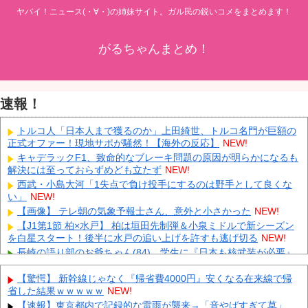
ヤバイ！ニュース(・∀・)の姉妹サイト。ガル民の鋭いコメをまとめます！
がるちゃんまとめ！
速報！
トルコ人「日本人まで獲るのか」上田綺世、トルコ名門が巨額の
正式オファー！現地サポが騒然！【海外の反応】
NEW!
キャデラックF1、致命的なブレーキ問題の原因が明らかになるも
解決には至っておらずめども立たず
NEW!
西武・小島大河「1失点で負け投手にするのは野手として良くな
い」
NEW!
【画像】 テレ朝の気象予報士さん、意外と小さかった
NEW!
【J1第1節 柏×水戸】 柏は垣田先制弾＆小泉ミドルで新シーズン
を白星スタート！後半に水戸の追い上げを許すも逃げ切る
NEW!
長崎の語り部のお爺ちゃん(84)、学生に『日本も核武装が必要』
と言われびっくり
NEW!
【驚愕】 新幹線じゃなく『帰省費4000円』安くなる在来線で帰
「あきれてモノが言えない」「国を維持できるの？」外国人の永
省した結果ｗｗｗｗｗ
NEW!
住許可要件の厳格化で在日中国人の本音は？
NEW!
【速報】東京都内で記録的な雷雨が襲来→「音やばすぎて草」
ウクライナがモスクワに向けて初の弾道ミサイルを発射か？！