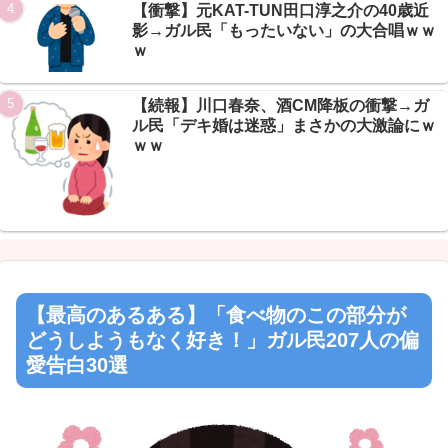
【衝撃】元KAT-TUN田口淳之介の40歳近
影→ガル民「もったいない」の大合唱ｗｗ
ｗ
【続報】川口春奈、酒CM降板の衝撃→ガ
ル民「デキ婚は迷惑」まさかの大激論にｗ
ｗｗ
【最高のあるある】「食べ物のこの部分が
どうしようもなく好き！」ガル民207人の偏
愛告白30選