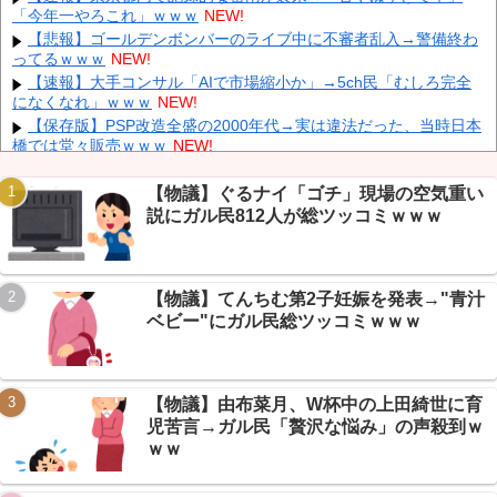
「今年一やろこれ」ｗｗｗ
NEW!
NEW!
【悲報】ゴールデンボンバーのライブ中に不審者乱入→警備終わ
中国「大豪雨！」三峡ダム「基礎部分破損」中国「全力放流！」
ってるｗｗｗ
NEW!
台風13号「中国上陸予測」台風15号「中国接近（画像」中国「台風
同時上陸！（穀物生産が壊滅危機」→
NEW!
【速報】大手コンサル「AIで市場縮小か」→5ch民「むしろ完全
になくなれ」ｗｗｗ
NEW!
【悲報】 中国、橋の欄干が強風一発で粉々に 鉄筋ゼロ 当局「接
着剤でくっつけただけ」「正常で、品質問題はない」
NEW!
【保存版】PSP改造全盛の2000年代→実は違法だった、当時日本
橋では堂々販売ｗｗｗ
NEW!
【悲報】 大分県、ガチで逝く・・・・・・
NEW!
【悲報】 取引先専務「Aを20個注文する」 ぼく「いつも1～2個
【物議】ぐるナイ「ゴチ」現場の空気重い
しか使わないけど本当に20であってる？」 取専「あってる」→結果
説にガル民812人が総ツッコミｗｗｗ
『こう』なったんだが...
NEW!
Powered by livedoor 相互RSS
【画像】北朝鮮のビアガール、エッッッッッッッッッッッッッッ
ッッッ！
NEW!
【物議】てんちむ第2子妊娠を発表→"青汁
【画像】 例の美人すぎるおにぎり屋さん、裏でおっさんが握って
いたｗｗｗｗｗｗｗｗｗｗｗｗｗｗｗｗｗ
NEW!
ベビー"にガル民総ツッコミｗｗｗ
【出没】札幌に謎の黒い物体、距離50m→+民の犯人探しゲーム
がカオスすぎたｗｗｗ
NEW!
【物議】由布菜月、W杯中の上田綺世に育
児苦言→ガル民「贅沢な悩み」の声殺到ｗ
ｗｗ
Powered by livedoor 相互RSS