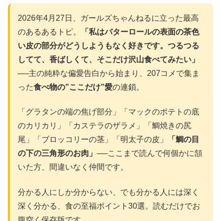
2026年4月27日、ガールズちゃんねるに立った最高
のあるあるトピ。
「私はバターロールの表面の茶色
い皮の部分がどうしようもなく好きです。つるつる
してて、香ばしくて、そこだけ沢山食べてみたい」
──主の純粋な偏愛告白から始まり、207コメで集ま
った
食べ物の”ここだけ”愛
の連鎖。
「グラタンの端の焦げ部分」「マックのポテトの底
のカリカリ」「カステラのザラメ」「鯛焼きの尻
尾」「ブロッコリーの茎」「明太子の皮」
「鯛の目
の下の三角形のお肉」
──ここまで読んで何個かに頷
いた方、間違いなく仲間です。
分かる人にしか分からない、でも分かる人には深く
深く分かる、食の至福ポイント30選。読むだけでお
腹空く保存版です。