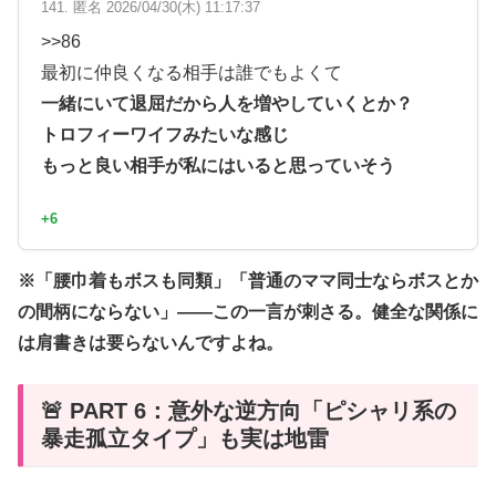
141. 匿名 2026/04/30(木) 11:17:37
>>86
最初に仲良くなる相手は誰でもよくて
一緒にいて退屈だから人を増やしていくとか？
トロフィーワイフみたいな感じ
もっと良い相手が私にはいると思っていそう
+6
※「腰巾着もボスも同類」「普通のママ同士ならボスとか
の間柄にならない」——この一言が刺さる。健全な関係に
は肩書きは要らないんですよね。
🚨 PART 6：意外な逆方向「ピシャリ系の
暴走孤立タイプ」も実は地雷