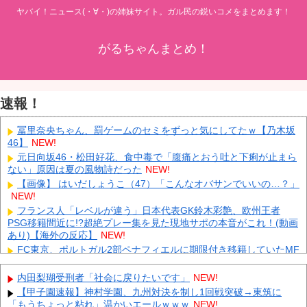
ヤバイ！ニュース(・∀・)の姉妹サイト。ガル民の鋭いコメをまとめます！
がるちゃんまとめ！
速報！
冨里奈央ちゃん、罰ゲームのセミをずっと気にしてたｗ【乃木坂
46】
NEW!
元日向坂46・松田好花、食中毒で「腹痛とおう吐と下痢が止まら
ない」原因は夏の風物詩だった
NEW!
【画像】 はいだしょうこ（47）「こんなオバサンでいいの…？」
NEW!
フランス人「レベルが違う」日本代表GK鈴木彩艶、欧州王者
PSG移籍間近に!?超絶プレー集を見た現地サポの本音がこれ！(動画
あり)【海外の反応】
NEW!
FC東京、ポルトガル2部ペナフィエルに期限付き移籍していたMF
安斎颯馬の復帰を発表 「自分にできることを精一杯頑張ります」
NEW!
内田梨瑚受刑者「社会に戻りたいです」
NEW!
中国Zbtlink製ルーター20機種にバックドア見つかる 外部から完全
【甲子園速報】神村学園、九州対決を制し1回戦突破→東筑に
制御のおそれ
NEW!
「もうちょっと粘れ」温かいエールｗｗｗ
NEW!