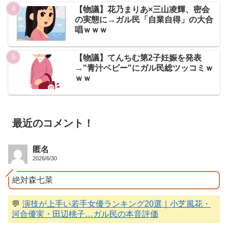
【物議】花乃まりあ×三山凌輝、密会
の実態に→ガル民「自業自得」の大合
唱ｗｗｗ
【物議】てんちむ第2子妊娠を発表
→"青汁ベビー"にガル民総ツッコミｗ
ｗｗ
最近のコメント！
匿名
2026/6/30
絶対森七菜
💬
演技が上手い若手女優ランキング20選｜小芝風花・
河合優実・田辺桃子…ガル民の本音評価