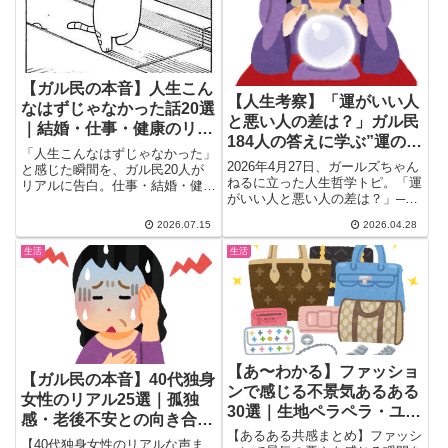
【ガル民の本音】人生こん
【人生考察】「運がいい人
なはずじゃなかった話20選
と悪い人の差は？」ガル民
｜結婚・仕事・健康のリア
184人の答えに学ぶ”運の正
ルな告白
「人生こんなはずじゃなかった」
体”｜運を引き寄せる10の
2026年4月27日、ガールズちゃん
と感じた瞬間を、ガル民20人が
習慣
ねるに立った人生哲学トピ。「運
リアルに告白。仕事・結婚・健
がいい人と悪い人の差は？」──
康・お金…理想と現実のギャップ
主の「余裕があることかな...
に直面した本音から、更年期やう
2026.07.15
2026.04.28
つ病との向き合い方、貯金150万
円で気づいた後悔、そこから前を
生活
生活
向けた体験談まで幅広くまとめま
した。
【あ〜わかる】ファッショ
【ガル民の本音】40代独身
ンで感じる不景気あるある
女性のリアル25選｜孤独
30選｜生地ペラペラ・ユニ
感・老後不安との向き合い
クロ一択のリアル
【あるある共感まとめ】ファッシ
方
【40代独身女性のリアルな声ま