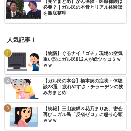
【完全まとめ】がん保険・医療保険は
必要？｜ガル民の本音とリアル体験談
を徹底整理
人気記事！
【物議】ぐるナイ「ゴチ」現場の空気
重い説にガル民812人が総ツッコミｗ
ｗｗ
【ガル民の本音】橋本病の症状・体験
談28選｜疲れやすさ・チラーヂンの飲
み方まとめ
【続報】三山凌輝＆花乃まりあ、密会
再び→ガル民「反省ゼロ」に怒り心頭
ｗｗｗ