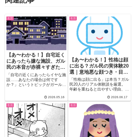
生活
生活
【あ〜わかる！】自宅近く
【あ〜わかる！】性格は顔
にあったら嫌な施設、ガル
に出る？ガル民の実体験20
民の本音が赤裸々すぎた｜
選｜意地悪な顔つき・目つ
風俗・パチ屋・宗教施設
「自宅の近くにあったらイヤな施
き・年齢で変わる理由
TOP3
「性格は顔に出る」は本当？ガル
設……あなたの場合は何です
民20人のリアル体験談を厳選。
か？」というトピックがガールズ
年齢を重ねると出やすい理由、意
ちゃんねるで大盛況！ラブホ・居
地悪な人の目つき・眉間のシワ・
酒屋...
2026.05.16
2026.06.17
への字口の特徴から「優しそうで
実は…」体験まで。顔より行動・
生活
生活
声に出るという本音も。