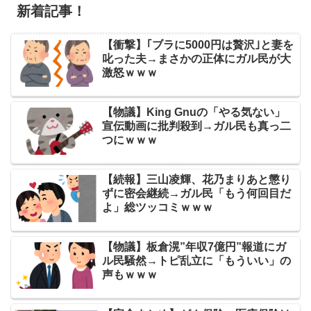
新着記事！
【衝撃】｢ブラに5000円は贅沢｣と妻を
叱った夫→まさかの正体にガル民が大
激怒ｗｗｗ
【物議】King Gnuの「やる気ない」
宣伝動画に批判殺到→ガル民も真っ二
つにｗｗｗ
【続報】三山凌輝、花乃まりあと懲り
ずに密会継続→ガル民「もう何回目だ
よ」総ツッコミｗｗｗ
【物議】板倉滉”年収7億円”報道にガ
ル民騒然→トピ乱立に「もういい」の
声もｗｗｗ