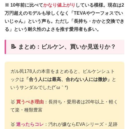
※ 10年前に比べて
かなり値上がり
している模様。現在は2
万円超えのモデルも珍しくなく「TEVAやウーフォスでい
いじゃん」という声も。ただし「長持ち・かかと交換でき
る」という耐久性のよさを推す愛用者も多い。
📝 まとめ：ビルケン、買いか見送りか？
ガル民178人の本音をまとめると、ビルケンシュト
ックは
「合う人には最高、合わない人には微妙」
と
いうサンダルでした(*´ω｀*)
🥇
買うべき理由
：長持ち・愛用者は20年以上・軽く
て楽・種類豊富
🥈
迷ったらコレ
：汚れが嫌ならEVAシリーズ・足跡