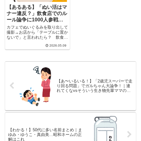
【あるある】「ぬい活はマ
ナー違反？」飲食店でのル
ール論争に1000人参戦→
ガル民の総意が真っ当すぎ
カフェでぬいぐるみを取り出して
た
撮影→お店から「テーブルに置か
ないで」と言われたら？ 飲食店
がSNSに注意喚起を投稿したと...
2026.05.09
【あ〜いるいる！】「2歳児スーパーで走
り回る問題」でガルちゃん大論争！｜連
れてくなvsそういう生き物先輩ママの知
恵と修羅場エピソードまとめ
【わかる！】50代に多い名前まとめ｜ま
ゆみ・ゆうこ・真由美…昭和ネームの正
解はこれ