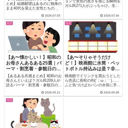
ョンで景気の悪さを感じる瞬間を
とめ】結婚願望はあるのに独身の
ガル民271人がぶっちゃけ。生地
まま40代を迎えた女性たちの本
がペラペラ、全身ユニクロ・GU
音を厳選。イオンで感じる孤独
一択、デパート離れ、丈の長いダ
2026.07.05
2026.07.04
感、「奥さん」呼びのあるある、
ボダボ服など、30〜50代女性が
老後の不安との向き合い方、独身
生活
生活
思わず頷くリアルな本音を厳選。
生活を楽しむ人の共通点まで、検
値段以上に感じる「質の低下」へ
索しても出てこないガル民のリア
の複雑な思いも紹介します。
ルな声を一気にチェック。
【あ〜懐かしい！】昭和の
【あ〜そりゃそうだけ
お母さんあるある25選｜パ
ど！】映画館に水筒・ペッ
ーマ・割烹着・参観日の気
トボトル持込みは是？非？
合い装備まで
3600ガル民が大討論｜
【あるある共感まとめ】昭和のお
映画館でドリンクを買おうとした
「健康理由OK」vs「ルー
母さんといえば？ガル民209人が
ら売店に長蛇の列(´；ω；｀)……
語るパーマ・割烹着・参観日の気
ふと気づけばカバンの水筒に手が
ル違反は違反」本音まとめ
合い装備・電話でソプラノ…30
伸びてしまいそうになるこの...
2026.05.21
2026.05.09
歳でオバサンと呼ばれた時代と今
との違いも。懐かしくて思わず共
生活
感の声が止まらない昭和のお母さ
んあるある厳選25選。