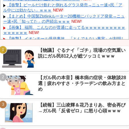
【速報】 毎日新聞のベテラン記者を逮捕 包丁で夫を脅した容疑
【衝撃】ビールだけ飲むと倒れるグラス発売→ニュー速+民「ア
NEW!
ル中には効かない」ｗｗｗ
NEW!
中国人のリウさん、新エネ車で国境越えたら遠隔操作で30時間ロ
【まとめ】中国製Zbtlinkルーター20機種にバックドア発覚→ニュ
ックされる！
NEW!
ー速+民「知ってた」の声続出ｗｗｗ
NEW!
中国「大洪水！」中国ダム「決壊」地元民「公式発表より死者多
【画像】 福岡、こんなのが普通に走ってるｗｗｗｗｗｗｗｗｗｗ
い！」中国政府「住民拘束！（安否不明」中国当局「救助隊動画も
ｗｗｗｗｗｗ
NEW!
削除」台風13号「三峡ダム接近中」→
NEW!
【衝撃】 イオンモール爆発事故、『とんでもない事実』が判明し
かつて650万部を誇った「週刊少年ジャンプ」、発行部数が初の
てしまう・・・・・・
NEW!
100万部割れ
NEW!
【ＧＪ】 クラスに迷惑な池沼がいた。リーダー格のＡ「なんで支
【物議】ぐるナイ「ゴチ」現場の空気重い
援学級に入れないんですか？」先生「背の高い低いと同じで、これ
説にガル民812人が総ツッコミｗｗｗ
も個性なの！差別は...
NEW!
【保存版】あの名曲、まさかのカバーだった→なんG民が挙げた
元ネタ一覧が知らないと恥レベルｗｗｗ
NEW!
【ガル民の本音】橋本病の症状・体験談28
【悲報】食品減税しても弁当屋「据え置きます」→なんG民「そ
Powered by livedoor 相互RSS
らそうよ」で謎の一致団結ｗｗｗ
NEW!
選｜疲れやすさ・チラーヂンの飲み方まと
【画像】 日産が社運をかけて発売するSUVｗｗｗｗｗｗｗ
NEW!
め
【続報】三山凌輝＆花乃まりあ、密会再び
→ガル民「反省ゼロ」に怒り心頭ｗｗｗ
Powered by livedoor 相互RSS