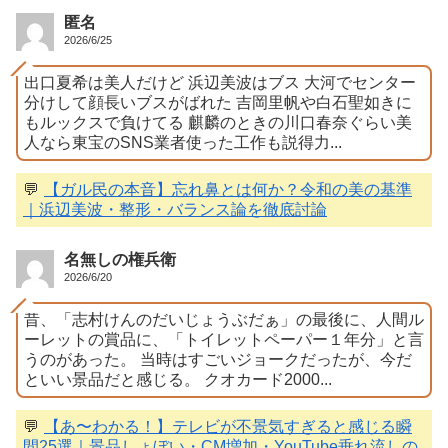
匿名
2026/6/25
出口夏希は美人だけど 浜辺美波はブス 大河でセンター
分けして顔長いブスがばれた 吉岡里帆や白石聖如きに
もルックスで負けてる 麒麟のときの川口春奈ぐらい美
人なら東宝のSNS業者使った工作も説得力...
💬
【ガル民の本音】忘れ鼻とは何か？令和の美の基準
｜浜辺美波・整形・バランス論を徹底討論
名無しの権兵衛
2026/6/20
昔、「志村けんのだいじょうぶだぁ」の最後に、人間ル
ーレットの賞品に、「トイレットペーパー１年分」と言
うのがあった。 当時はすごいジョークだったが、今だ
といい景品だと感じる。 クオカード2000...
💬
【あ〜わかる！】テレビが不景気すぎると感じる瞬
間25選｜景品しょぼい・CM増加・YouTube垂れ流しの