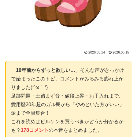
2026.05.14
2026.05.15
「
10年前からずっと欲しい…
」そんな声がきっかけ
で始まったこのトピ、コメントがみるみる膨れ上が
りました(*´ω｀*)
足跡問題・土踏まず音・値段上昇・お手入れまで、
愛用歴20年超のガル民から「やめといた方がいい」
派まで全員集合！
これを読めばビルケンを買うべきかどうか分かるか
も？
178コメント
の本音をまとめました。