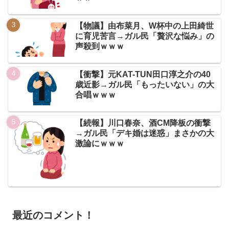
【物議】由布菜月、W杯中の上田綺世
に育児苦言→ガル民「贅沢な悩み」の
声殺到ｗｗｗ
【衝撃】元KAT-TUN田口淳之介の40
歳近影→ガル民「もったいない」の大
合唱ｗｗｗ
【続報】川口春奈、酒CM降板の衝撃
→ガル民「デキ婚は迷惑」まさかの大
激論にｗｗｗ
最近のコメント！