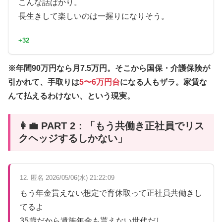
こんな話ばかり。
長生きして楽しいのは一握りになりそう。
+32
※年間90万円なら月7.5万円。そこから国保・介護保険が
引かれて、手取りは
5〜6万円台
になる人もザラ。家賃な
んて払えるわけない、という現実。
👩‍💼 PART 2：「もう共働き正社員でリス
クヘッジするしかない」
12. 匿名 2026/05/06(水) 21:22:09
もう年金貰えない想定で育休取って正社員共働きし
てるよ
35歳だから遺族年金も貰えない世代だし