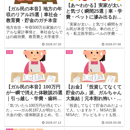
【あ〜わかる】実家が太い
【ガル民の本音】地方の年
と気づく瞬間25選｜車・学
収のリアル25選｜車社会・
費・ペットに滲み出るお金
教育費・貯金のガチ本音
持ちの特徴
「実家が太い」と気づく瞬間をガ
地方在住・年収500万台家族のリ
ル民が本音で告白。車の出どこ
アルな家計事情と、車社会ならで
ろ・私立医学部レベルの学費・高
はの維持費、教育費と大学進学の
級住宅地・大型犬の多頭飼い・親
悩みをガル民25人の本音コメン
族からの祝い金まで、お金持ち家
2026.07.20
2026.07.06
トで紹介。田舎の年収相場や子育
庭ならではのリアルなサインを
てにかかるお金、都会との生活費
25選で紹介。友人や同僚を見る
お金
お金
の違い、祖父母の援助が家計を左
目がきっと変わる、話のネタにも
右する実態まで、赤裸々な声が気
なる一本です。
になる方は必見です。
【ガル民の本音】100万円
【お金】「投資してなくて
が一瞬で消えた体験談25選
貯金のみ」派、ガルちゃん
｜引っ越し・学費・歯科の
大集結｜元本割れ怖い・勉
リアルな出費
強する暇ない・マウント嫌
「気づいたら100万円が消えてい
「投資してなくて貯金のみだよっ
の本音
た」——ガル民187人が明かした
て人、いますか？」NISAだ新
大金の使い道体験談まとめ。引っ
NISAだ、テレビもネットも投資
越し・歯列矯正・子どもの学費・
の話だらけ……でも実は 「貯...
2026.07.12
2026.05.08
FXでの失敗まで、リアルな出費
エピソードを厳選して紹介。あな