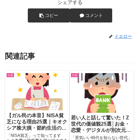
シェアする
コピー
コメント
イエロー
関連記事
お金
お金
【ガル民の本音】NISA貧
若い人と話して驚いた！Z
乏になる理由25選｜キオク
世代の価値観25選│お金・
シア株大損・節約生活のリ
恋愛・デジタルが別次元だ
アル
「NISA貧乏」って知ってます
った
「景気いい時代を知らない世代」