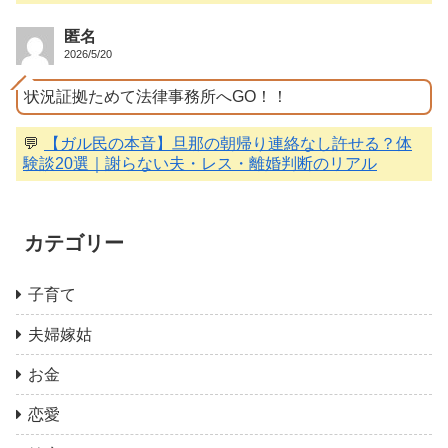
匿名
2026/5/20
状況証拠ためて法律事務所へGO！！
💬
【ガル民の本音】旦那の朝帰り連絡なし許せる？体
験談20選｜謝らない夫・レス・離婚判断のリアル
カテゴリー
子育て
夫婦嫁姑
お金
恋愛