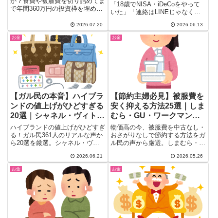
か？食費や被服費を切り詰めてま
「18歳でNISA・iDeCoをやって
で年間360万円の投資枠を埋める
いた」「連絡はLINEじゃなくイ
人や、キオクシア株で大損した人
ンスタDM」──ガールズちゃんね
など、ガル民たちのリアルな体験
2026.07.20
2026.06.13
るに集まった、若い人との会話で
談と賛否両論の本音を25選にま
驚いたエピソード25選。30〜50
お金
お金
とめました。無理な節約のリスク
代が共感するZ世代の価値観まと
や、賢いNISA活用法・インデッ
め。
クス投資のコツまで詳しく紹介し
ます。
【ガル民の本音】ハイブラ
【節約主婦必見】被服費を
ンドの値上げがひどすぎる
安く抑える方法25選｜しま
20選｜シャネル・ヴィト
むら・GU・ワークマン活
ン・カルティエ 今の値段
用からメルカリ術まで
ハイブランドの値上げがひどすぎ
物価高の今、被服費を中古なし・
に驚愕
る！ガル民361人のリアルな声か
おさがりなしで節約する方法をガ
ら20選を厳選。シャネル・ヴィ
ル民の声から厳選。しまむら・
トン・カルティエの昔と今の価格
GU・ワークマンの使い分け、制
2026.06.21
2026.05.26
差、円安が与えた影響、「もう手
服化テク、アウトレット活用、洗
が届かない」「昔は7万で買えた
濯ケアまで、30〜50代主婦のリ
お金
お金
のに」という30〜50代女性の本
アルな衣類費削減術25選をまと
音まとめ。
めました。