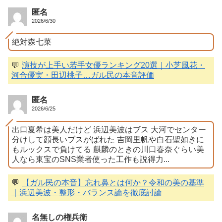
匿名
2026/6/30
絶対森七菜
💬
演技が上手い若手女優ランキング20選｜小芝風花・
河合優実・田辺桃子…ガル民の本音評価
匿名
2026/6/25
出口夏希は美人だけど 浜辺美波はブス 大河でセンター
分けして顔長いブスがばれた 吉岡里帆や白石聖如きに
もルックスで負けてる 麒麟のときの川口春奈ぐらい美
人なら東宝のSNS業者使った工作も説得力...
💬
【ガル民の本音】忘れ鼻とは何か？令和の美の基準
｜浜辺美波・整形・バランス論を徹底討論
名無しの権兵衛