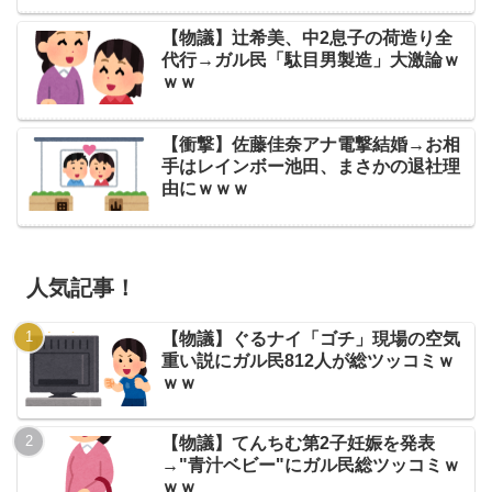
【物議】辻希美、中2息子の荷造り全
代行→ガル民「駄目男製造」大激論ｗ
ｗｗ
【衝撃】佐藤佳奈アナ電撃結婚→お相
手はレインボー池田、まさかの退社理
由にｗｗｗ
人気記事！
【物議】ぐるナイ「ゴチ」現場の空気
重い説にガル民812人が総ツッコミｗ
ｗｗ
【物議】てんちむ第2子妊娠を発表
→"青汁ベビー"にガル民総ツッコミｗ
ｗｗ