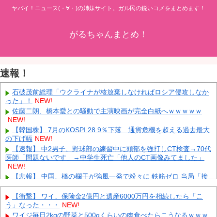
ヤバイ！ニュース(・∀・)の姉妹サイト。ガル民の鋭いコメをまとめます！
がるちゃんまとめ！
速報！
石破茂前総理「ウクライナが核放棄しなければロシア侵攻しなか
った」！
NEW!
佐藤二朗、橋本愛との騒動で主演映画が完全白紙へｗｗｗｗｗ
NEW!
【韓国株】 7月のKOSPI 28.9％下落…通貨危機を超える過去最大
の下げ幅
NEW!
【速報】 中2男子、野球部の練習中に頭部を強打しCT検査→70代
医師「問題ないです」→中学生死亡「他人のCT画像みてました」
NEW!
【悲報】 中国、橋の欄干が強風一発で粉々に 鉄筋ゼロ 当局「接
着剤でくっつけただけ」「正常で、品質問題はない」
NEW!
外国人「日本の未来は安泰だ」16歳MF三井寺眞、衝撃ゴール！
【衝撃】 ワイ、保険金2億円と遺産6000万円を相続したら「こ
久保建英超え歴代2位の記録！3得点に絡む活躍で海外絶賛！【海外
う」なった・・・
NEW!
の反応】
NEW!
ワイジ毎日2kgの野菜と500gくらいの肉食べたらこうなるｗｗｗ