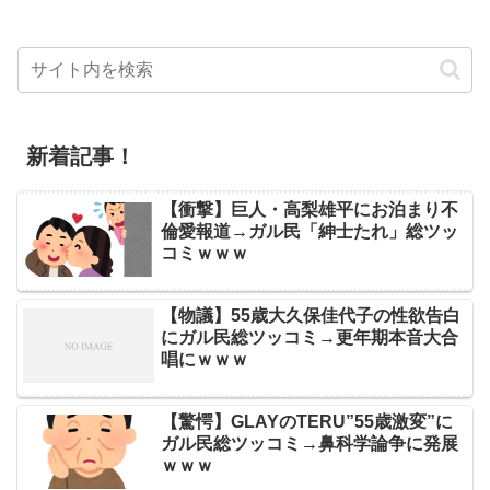
新着記事！
【衝撃】巨人・高梨雄平にお泊まり不
倫愛報道→ガル民「紳士たれ」総ツッ
コミｗｗｗ
【物議】55歳大久保佳代子の性欲告白
にガル民総ツッコミ→更年期本音大合
唱にｗｗｗ
【驚愕】GLAYのTERU”55歳激変”に
ガル民総ツッコミ→鼻科学論争に発展
ｗｗｗ