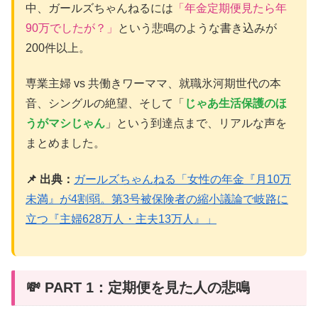
中、ガールズちゃんねるには
「年金定期便見たら年
90万でしたが？」
という悲鳴のような書き込みが
200件以上。
専業主婦 vs 共働きワーママ、就職氷河期世代の本
音、シングルの絶望、そして「
じゃあ生活保護のほ
うがマシじゃん
」という到達点まで、リアルな声を
まとめました。
📌 出典：
ガールズちゃんねる「女性の年金『月10万
未満』が4割弱。第3号被保険者の縮小議論で岐路に
立つ『主婦628万人・主夫13万人』」
💸 PART 1：定期便を見た人の悲鳴