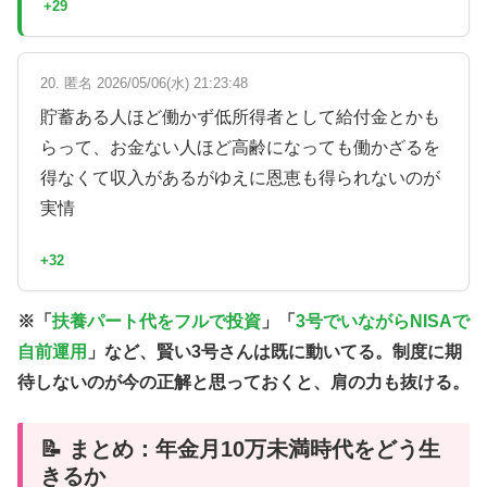
+29
20. 匿名 2026/05/06(水) 21:23:48
貯蓄ある人ほど働かず低所得者として給付金とかも
らって、お金ない人ほど高齢になっても働かざるを
得なくて収入があるがゆえに恩恵も得られないのが
実情
+32
※「
扶養パート代をフルで投資
」「
3号でいながらNISAで
自前運用
」など、賢い3号さんは既に動いてる。
制度に期
待しないのが今の正解
と思っておくと、肩の力も抜ける。
📝 まとめ：年金月10万未満時代をどう生
きるか