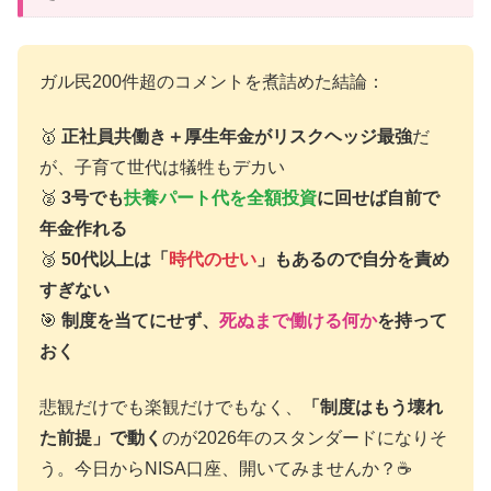
ガル民200件超のコメントを煮詰めた結論：
🥇
正社員共働き＋厚生年金がリスクヘッジ最強
だ
が、子育て世代は犠牲もデカい
🥈
3号でも
扶養パート代を全額投資
に回せば自前で
年金作れる
🥉
50代以上は「
時代のせい
」もあるので自分を責め
すぎない
🎯
制度を当てにせず、
死ぬまで働ける何か
を持って
おく
悲観だけでも楽観だけでもなく、
「制度はもう壊れ
た前提」で動く
のが2026年のスタンダードになりそ
う。今日からNISA口座、開いてみませんか？☕