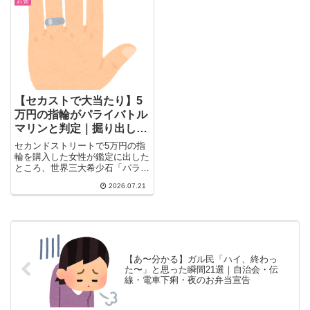
お金
たも共感できる話があるかも。
【セカストで大当たり】5
万円の指輪がパライバトル
マリンと判定｜掘り出し物
のリアル25選
セカンドストリートで5万円の指
輪を購入した女性が鑑定に出した
ところ、世界三大希少石「パライ
バトルマリン」と判定される衝撃
2026.07.21
の実話にガル民が反応。掘り出し
物の真相・宝石査定の甘さ・リユ
ースショップ活用のコツまで、ガ
ル民の本音をまとめて紹介しま
す。
【あ〜分かる】ガル民「ハイ、終わっ
た〜」と思った瞬間21選｜自治会・伝
線・電車下痢・夜のお弁当宣告