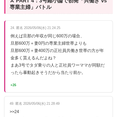
⚔️ PART 4：3号縮小論で勃発「共働き vs
専業主婦」バトル
24. 匿名 2026/05/06(水) 21:24:25
例えば旦那の年収が同じ600万の場合、
旦那600万＋妻0円の専業主婦世帯よりも
旦那600万＋妻400万の正社員共働き世帯の方が年
金多く貰えるんだよね？
まあ3号でタダ乗りの人と正社員ワーママが同額だ
ったら暴動起きそうだから当たり前か。
+26
49. 匿名 2026/05/06(水) 21:28:49
>>24