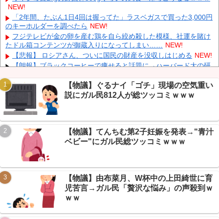
【試合実況】 西武スタメン 先発:高橋光成（2026.8.7）
NEW!
NEW!
「被告はモンスター」元ジャンポケ斉藤慎二被告に懲役７年求刑
「2年間、たぶん1日4回は握ってた」ラスベガスで買った3,000円
でほぼ実刑確実？弁護側の主張が無理筋なワケ
NEW!
のキーホルダーを調べたら
NEW!
伊Autosprint誌：ニューエイ代表渾身のアストンマーチンAMR26
フジテレビが金の卵を産む鶏を自ら絞め殺した模様、社運を賭け
を改善に導いた最大の功労者はカルディレ
NEW!
たドル箱コンテンツが御蔵入りになってしまい……
NEW!
【画像】 小倉ゆうか(27)さん、7年ぶり『FRIDAY』表紙で神ボデ
【悲報】 ロシアさん、ついに国民の財産を没収しはじめる
NEW!
ィ大解放
NEW!
【朗報】ブラックコーヒーで痩せると話題に→ハーバード大の研
究まで飛び出しガリレオ民大盛り上がりｗｗｗ
NEW!
【続報】ショートスリーパー堀さん、月15万商材＆協会運営が発
【物議】ぐるナイ「ゴチ」現場の空気重い
覚→ガリレオ民ドン引きｗｗｗ
NEW!
説にガル民812人が総ツッコミｗｗｗ
【朗報】円高で海外旅行勢が大興奮→30カ国目の猛者に一同尊敬
ｗｗｗ
NEW!
Powered by livedoor 相互RSS
【朗報】AveMujica民の日常、謎のVもハマるMyGO新曲に丁寧語
【物議】てんちむ第2子妊娠を発表→"青汁
で大盛り上がりですわｗ
NEW!
ベビー"にガル民総ツッコミｗｗｗ
【まとめ】X収益化ルール大幅変更→インプレゾンビ死亡待望論
に賛否ｗｗｗ
NEW!
【物議】由布菜月、W杯中の上田綺世に育
児苦言→ガル民「贅沢な悩み」の声殺到ｗ
ｗｗ
Powered by livedoor 相互RSS