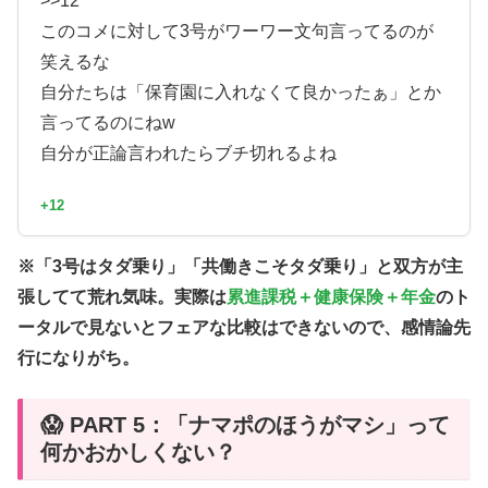
>>12
このコメに対して3号がワーワー文句言ってるのが
笑えるな
自分たちは「保育園に入れなくて良かったぁ」とか
言ってるのにねw
自分が正論言われたらブチ切れるよね
+12
※「3号はタダ乗り」「共働きこそタダ乗り」と双方が主
張してて荒れ気味。実際は
累進課税＋健康保険＋年金
のト
ータルで見ないとフェアな比較はできないので、感情論先
行になりがち。
😱 PART 5：「ナマポのほうがマシ」って
何かおかしくない？