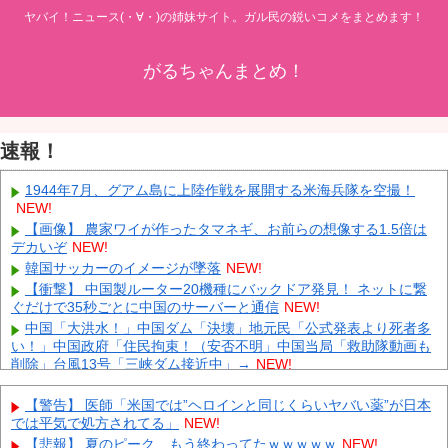
ヤバイ！ニュース(・∀・)の姉妹サイト。ガル民の鋭いコメをまとめます！
がるちゃんまとめ！
速報！
1944年7月、グアム島に上陸作戦を展開する米海兵隊を空撮！
NEW!
【画像】 農家ワイが作ったタマネギ、お前らの想像する1.5倍は
デカいぞ
NEW!
韓国サッカーのイメージが墜落
NEW!
【衝撃】 中国製ルーター20機種にバックドア発見！ ネットに繋
ぐだけで35秒ごとに中国のサーバーと通信
NEW!
中国「大洪水！」中国ダム「決壊」地元民「公式発表より死者多
い！」中国政府「住民拘束！（安否不明」中国当局「救助隊動画も
削除」台風13号「三峡ダム接近中」→
NEW!
【動画】 AKB48のエースさんの走りｗｗｗｗｗ
NEW!
【警告】 医師「米国では”ヘロインと同じくらいヤバい薬”が日本
外国人「日本は世界を支配する」「悪いけど..」日本の小学生サ
では平気で処方されてる」
NEW!
ッカーに海外騒然！(動画あり)【海外の反応】
NEW!
【悲報】 夏のピーク、もう終わってたｗｗｗｗｗ
NEW!
国立でのJリーグ開幕戦が史上最多6万3960人の観客数！地上波中