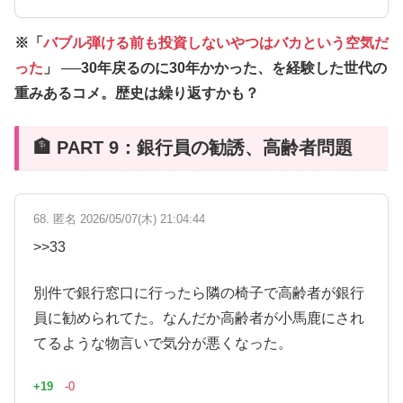
※「
バブル弾ける前も投資しないやつはバカという空気だ
った
」 ──30年戻るのに30年かかった、を経験した世代の
重み
あるコメ。歴史は繰り返すかも？
🏦 PART 9：銀行員の勧誘、高齢者問題
68. 匿名 2026/05/07(木) 21:04:44
>>33
別件で銀行窓口に行ったら隣の椅子で高齢者が銀行
員に勧められてた。なんだか高齢者が小馬鹿にされ
てるような物言いで気分が悪くなった。
+19
-0