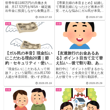
のリアル家計簿
音激白
世帯年収1180万円の共働き夫
【専業主婦の本音まとめ】結婚し
婦、月17.5万円をNISA・確定拠
て専業主婦になったけど将来が不
出年金に投資しながら食費は月7
安…そんな悩みにガル民が本気回
万円、卵は週50個というリアル
答。旦那の就業不能保険・生命保
2026.07.03
2026.07.03
な家計簿にガル民が総ツッコミ。
険の選び方、新NISAでの貯蓄・
「投資に回しすぎ」「それはギリ
投資術、いざという時の生活保護
お金
お金
ギリと言わない」と賛否の声が続
の仕組みまで、知っておきたい備
出。年収1000万世帯のお金のリ
えを125件のリアルな声から厳選
アルと、投資と生活費のバランス
して紹介します。
の本音をまとめました。
【ガル民の本音】現金払い
【友達旅行のお金あるあ
にこだわる理由20選｜節
る】ポイント目当て立て替
約・セキュリティ・使いす
え払い→後で割り勘、あな
ぎ防止まで
たはモヤる？ガル民の本音
「現金払いにこだわる人って何
旅行中に「ポイントが貯まるから
20選
故？」という疑問にガル民1700
私が払う」と全員分立て替えた友
人超が本音回答。使いすぎ防止・
人が後でキッチリ割り勘請求。
セキュリティへの不安・手続きが
「面倒くさい」「ポイントくらい
2026.05.19
2026.05.29
面倒・現金のみ店が安いなど、
あげれば」「せこすぎ」と大論争
20の理由を厳選。キャッシュレ
に。手配の手間代・幹事ポイント
お金
お金
ス全盛時代に現金を選ぶ人の心理
問題についてガル民200人のリア
がわかる。
ルな本音を厳選まとめ。30〜40
代女性なら一度は経験するアレで
す。