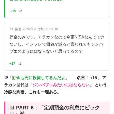
+15
-2
73. 匿名 2026/05/07(木) 21:14:10
貯金のみです。アラカンなので今更NISAなんてでき
ないし、インフレで価値が減ると言われてもジンバ
ブエのようにはならないと思ってるので
+17
-1
※「
貯金も円に投資してるんだよ
」 ── 名言！
+15
。ア
ラカン世代は
「ジンバブエみたいにはならない」
という
冷静な判断、これも一理ある。
📊 PART 6：「定期預金の利息にビック
リ」派