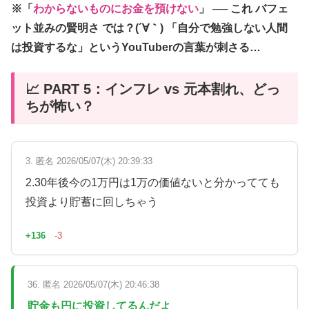
※「
わからないものにお金を預けない
」 ── これ
バフェ
ット並みの賢明さ
では？(´∀｀) 「自分で勉強しない人間
は投資するな」というYouTuberの言葉が刺さる…
📈 PART 5：インフレ vs 元本割れ、どっ
ちが怖い？
3. 匿名 2026/05/07(木) 20:39:33
2.30年後今の1万円は1万の価値ないと分かってても
投資より貯蓄に回しちゃう
+136
-3
36. 匿名 2026/05/07(木) 20:46:38
貯金も円に投資してるんだよ