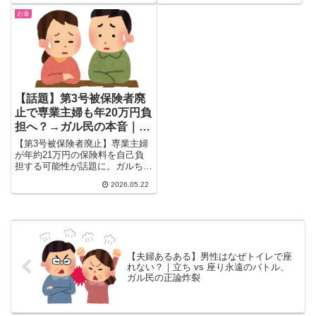
倍…。早寝・引きこもり・NISA
か」という理由から、タカられ防
お金
で乗り切るガル民のリアルな節約
止・精神的メリット・地味暮らし
エピソードをまとめました。
のリアルまで、富裕層女性のリア
ルな声を厳選してお届け。
【話題】第3号被保険者廃
止で専業主婦も年20万円負
担へ？→ガル民の本音｜3
号廃止・年金・家計
【第3号被保険者廃止】専業主婦
が年約21万円の保険料を自己負
担する可能性が話題に。ガルちゃ
んに3000件超のコメントが集ま
2026.05.22
り「まだ決まってない」「一番困
るのは共働き家庭」「2号の保険
料を下げてよ」など廃止賛否・財
源論・働けない事情まで本音が続
出。廃止の背景とガル民の反応を
一気にまとめ。
【夫婦あるある】男性はなぜトイレで座
れない？｜立ち vs 座り永遠のバトル、
ガル民の正論炸裂