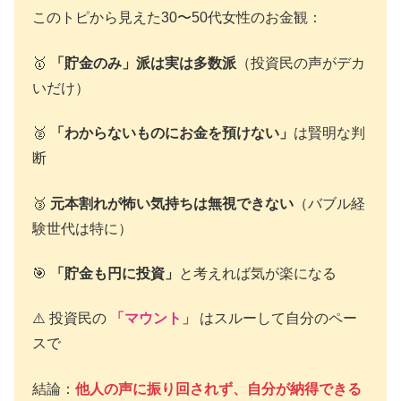
このトピから見えた30〜50代女性のお金観：
🥇
「貯金のみ」派は実は多数派
（投資民の声がデカ
いだけ）
🥈
「わからないものにお金を預けない」
は賢明な判
断
🥉
元本割れが怖い気持ちは無視できない
（バブル経
験世代は特に）
🎯
「貯金も円に投資」
と考えれば気が楽になる
⚠️ 投資民の
「マウント」
はスルーして自分のペー
スで
結論：
他人の声に振り回されず、自分が納得できる