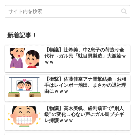
新着記事！
【物議】辻希美、中2息子の荷造り全
代行→ガル民「駄目男製造」大激論ｗ
ｗｗ
【衝撃】佐藤佳奈アナ電撃結婚→お相
手はレインボー池田、まさかの退社理
由にｗｗｗ
【物議】高木美帆、歯列矯正で”別人
級”の変化→心ない声にガル民ブチギ
レ擁護ｗｗｗ