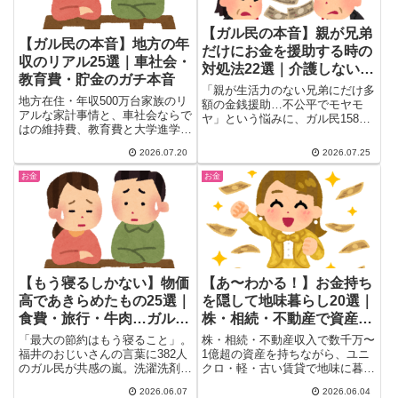
【ガル民の本音】親が兄弟
【ガル民の本音】地方の年
だけにお金を援助する時の
収のリアル25選｜車社会・
対処法22選｜介護しない宣
教育費・貯金のガチ本音
言・相続の備え
「親が生活力のない兄弟にだけ多
地方在住・年収500万台家族のリ
額の金銭援助…不公平でモヤモ
アルな家計事情と、車社会ならで
ヤ」という悩みに、ガル民158人
はの維持費、教育費と大学進学の
が実体験で回答。介護しない宣言
悩みをガル民25人の本音コメン
のやり方、相続・生前贈与への備
2026.07.20
2026.07.25
トで紹介。田舎の年収相場や子育
え、親と距離を置く方法まで、き
てにかかるお金、都会との生活費
ょうだい格差に悩む人のためのリ
お金
お金
の違い、祖父母の援助が家計を左
アルな対処法22選をまとめまし
右する実態まで、赤裸々な声が気
た。
になる方は必見です。
【もう寝るしかない】物価
【あ〜わかる！】お金持ち
高であきらめたもの25選｜
を隠して地味暮らし20選｜
食費・旅行・牛肉…ガル民
株・相続・不動産で資産を
の節約限界エピソード
積むガル民の本音
「最大の節約はもう寝ること」。
株・相続・不動産収入で数千万〜
福井のおじいさんの言葉に382人
1億超の資産を持ちながら、ユニ
のガル民が共感の嵐。洗濯洗剤が
クロ・軽・古い賃貸で地味に暮ら
100円値上がり、ヨーグルトが
すガル民20人の本音まとめ。
2026.06.07
2026.06.04
140円、温泉旅行は10年前の
「なぜお金持ちを周りに隠すの