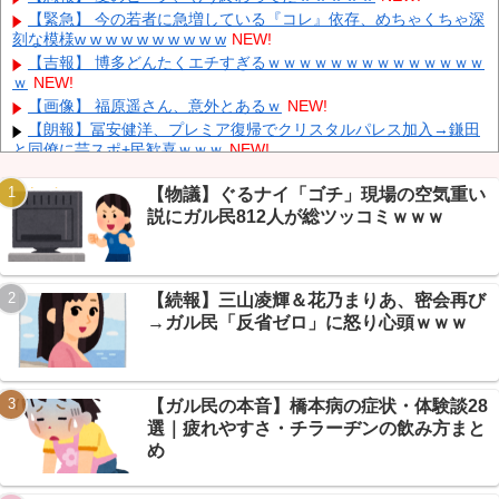
継＆劇的な試合展開でSNSでも話題に
NEW!
【緊急】 今の若者に急増している『コレ』依存、めちゃくちゃ深
刻な模様w w w w w w w w w w
NEW!
【にじさんじ】 委員長、ゲリラ豪雨でPC浸水→データ完全消失
も「おもしろいかった????」
NEW!
【吉報】 博多どんたくエチすぎるｗｗｗｗｗｗｗｗｗｗｗｗｗｗ
ｗ
NEW!
低迷しても上位に戻ってこられるマクラーレンと戻ってこられな
いウィリアムズは何が違うの
NEW!
【画像】 福原遥さん、意外とあるｗ
NEW!
【朗報】冨安健洋、プレミア復帰でクリスタルパレス加入→鎌田
と同僚に芸スポ+民歓喜ｗｗｗ
NEW!
【まとめ】マツコ「バスタオル何日で洗う?」に驚愕告白→芸ス
ポ+民のガチ回答集ｗｗｗ
NEW!
【物議】ぐるナイ「ゴチ」現場の空気重い
説にガル民812人が総ツッコミｗｗｗ
【まとめ】新作ソシャゲ『幻想水滸伝スターリープ』リセマラ勢
Powered by livedoor 相互RSS
の実態→SSR確率5%で60連沼るVIPPERｗｗｗ
NEW!
【悲報】メイドインアビス主題歌にVTuber起用→VIPPER「豚以
外の誰が望んでるんだよ」でスレ大荒れｗｗｗ
NEW!
【続報】三山凌輝＆花乃まりあ、密会再び
【保存版】NGT48歴代センター12曲全まとめ→中井・荻野から北
→ガル民「反省ゼロ」に怒り心頭ｗｗｗ
村優羽まで世代交代史ｗ
NEW!
【ガル民の本音】橋本病の症状・体験談28
選｜疲れやすさ・チラーヂンの飲み方まと
Powered by livedoor 相互RSS
め