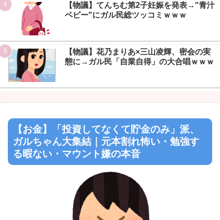
【物議】てんちむ第2子妊娠を発表→"青汁
ベビー"にガル民総ツッコミｗｗｗ
【物議】花乃まりあ×三山凌輝、密会の実
態に→ガル民「自業自得」の大合唱ｗｗｗ
【お金】「投資してなくて貯金のみ」派、
ガルちゃん大集結｜元本割れ怖い・勉強す
る暇ない・マウント嫌の本音