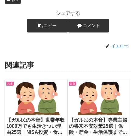
シェアする
コピー
コメント
イエロー
関連記事
お金
お金
【ガル民の本音】世帯年収
【ガル民の本音】専業主婦
1000万でも生活きつい理
の将来不安対策25選｜保
由25選｜NISA投資・食費
険・貯金・生活保護まで本