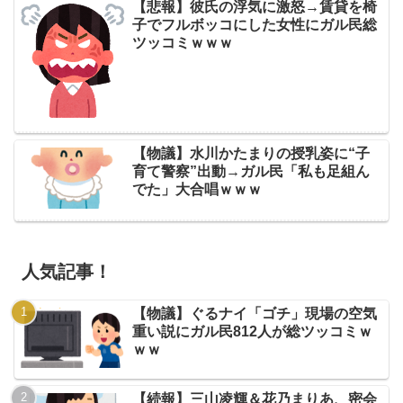
【悲報】彼氏の浮気に激怒→賃貸を椅
子でフルボッコにした女性にガル民総
ツッコミｗｗｗ
【物議】水川かたまりの授乳姿に“子
育て警察”出動→ガル民「私も足組ん
でた」大合唱ｗｗｗ
人気記事！
【物議】ぐるナイ「ゴチ」現場の空気
重い説にガル民812人が総ツッコミｗ
ｗｗ
【続報】三山凌輝＆花乃まりあ、密会