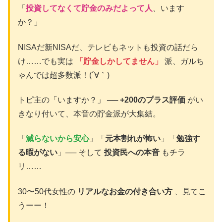
「
投資してなくて貯金のみだよって人
、います
か？」
NISAだ新NISAだ、テレビもネットも投資の話だら
け……でも実は
「貯金しかしてません」
派、ガルち
ゃんでは超多数派！(´∀｀)
トピ主の「いますか？」 ──
+200のプラス評価
がい
きなり付いて、本音の貯金派が大集結。
「
減らないから安心
」「
元本割れが怖い
」「
勉強す
る暇がない
」── そして
投資民への本音
もチラ
リ……
30〜50代女性の
リアルなお金の付き合い方
、見てこ
うーー！