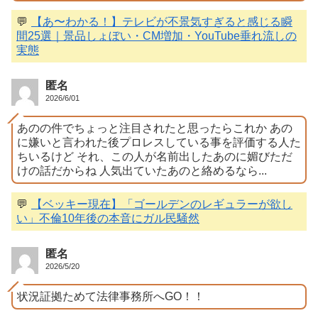
💬
【あ〜わかる！】テレビが不景気すぎると感じる瞬
間25選｜景品しょぼい・CM増加・YouTube垂れ流しの
実態
匿名
2026/6/01
あのの件でちょっと注目されたと思ったらこれか あの
に嫌いと言われた後プロレスしている事を評価する人た
ちいるけど それ、この人が名前出したあのに媚びただ
けの話だからね 人気出ていたあのと絡めるなら...
💬
【ベッキー現在】「ゴールデンのレギュラーが欲し
い」不倫10年後の本音にガル民騒然
匿名
2026/5/20
状況証拠ためて法律事務所へGO！！