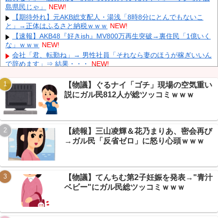
島県民じゃ」
NEW!
中国「大洪水！」三峡ダム「9門開放！（全力放流」中国都市
【期待外れ】元AKB総支配人・湯浅「8時8分にとんでもないこ
「三峡沿線の道路水没」中国政府「高速道路封鎖！」中国ダム「緊
と」→正体はふるさと納税ｗｗｗ
NEW!
急放流に合わせて開門（土砂崩れ発生」→
NEW!
【速報】AKB48『好きish』MV800万再生突破→裏住民「1億いく
「あきれてモノが言えない」「国を維持できるの？」外国人の永
な」ｗｗｗ
NEW!
住許可要件の厳格化で在日中国人の本音は？
NEW!
会社「君、転勤ね」→ 男性社員「それなら妻のほうが稼ぎいいん
で辞めます」⇒ 結果・・・
NEW!
【ネット騒然】 元ジャンポケ斉藤の妻、夫の求刑7年翌日にイン
スタ更新！その内容がガチでヤバすぎる…
NEW!
【物議】ぐるナイ「ゴチ」現場の空気重い
【悲報】 とにかくヤりたくてブスと付き合ったらｗｗｗｗｗｗｗ
説にガル民812人が総ツッコミｗｗｗ
Powered by livedoor 相互RSS
ｗｗｗｗｗｗｗｗ
NEW!
【衝撃】VTuber因幡はねる、祖母の一日葬でも175万円→「都会
は高いな」の声ｗｗｗ
NEW!
【続報】三山凌輝＆花乃まりあ、密会再び
【速報】レインボー池田、元読売テレビ佐藤佳奈アナと電撃結婚
→馴れ初め全部まとめたｗｗｗ
NEW!
→ガル民「反省ゼロ」に怒り心頭ｗｗｗ
【悲報】テレ東アナ『カメラ向けるな！』投稿がブーメランｗｗ
ｗ取材クルーも一般人撮りまくりだったｗｗｗ何様やねんｗｗｗ
NEW!
【物議】てんちむ第2子妊娠を発表→"青汁
ベビー"にガル民総ツッコミｗｗｗ