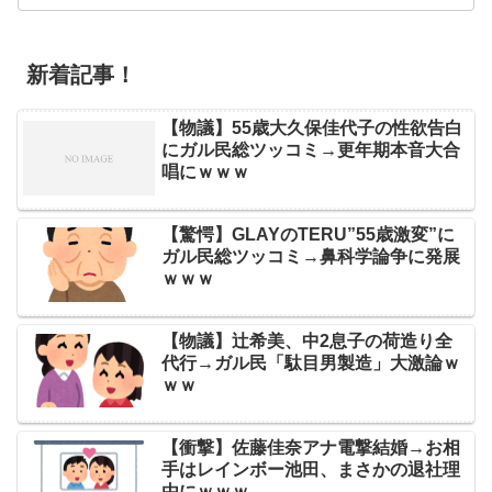
新着記事！
【物議】55歳大久保佳代子の性欲告白
にガル民総ツッコミ→更年期本音大合
唱にｗｗｗ
【驚愕】GLAYのTERU”55歳激変”に
ガル民総ツッコミ→鼻科学論争に発展
ｗｗｗ
【物議】辻希美、中2息子の荷造り全
代行→ガル民「駄目男製造」大激論ｗ
ｗｗ
【衝撃】佐藤佳奈アナ電撃結婚→お相
手はレインボー池田、まさかの退社理
由にｗｗｗ