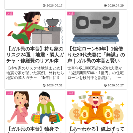
ま...
「もったいないお金の使い方」体
2026.06.17
2026.04.29
験談まとめ。「プチプラを複数買
うより高品質1個」「人間関係へ
お金
お金
の出費は早めに見極める」など、
30代・40代女性が共感する後悔
エピソードを30選厳選。
【ガル民の本音】持ち家の
【住宅ローン50年】1億借
リスク24選｜地震・隣人ガ
りた20代夫妻に「無謀」の
チャ・修繕費のリアル体験
声｜ガル民の本音と賢いロ
談
ーンの選び方
【持ち家のリスク体験談まとめ】
世帯年収1000万超の20代夫妻が
地震で家が傾いた実例、外れたら
「返済期間50年・1億円」の住宅
地獄の隣人ガチャ、15年目に300
ローンを検討中と話題に。「一億
万円かかった修繕費まで、ガル民
借りようとするからだろ」「70
2026.07.31
2026.06.27
のリアルな声を厳選。老後に賃貸
歳まで同じ収入を維持できるの
を借りられない現実や住宅ロー
か」などガル民の本音まとめ。繰
お金
お金
ン・相続の不安まで、検索しても
り上げ返済・団信・地方移住の賢
出てこない本音を一気にチェック
い選択も紹介。
できます。
【ガル民の本音】独身で
【あ〜わかる】値上げって