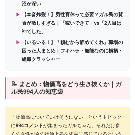
沼が深い
▶
【本音炸裂！】男性育休って必要？ガル民の賛
否が激しすぎる｜「稼いできて」vs「2人目は
神でした」
▶
【いるいる！】「頼むから辞めてくれ」職場の
困った人まとめ｜フキハラ・無能なのに横柄・
組織クラッシャー
📝 まとめ：物価高をどう生き抜くか｜ガ
ル民994人の知恵袋
「物価高についていけそうにない」というトピック
に
994コメント
が集まったガルちゃん。それだけ多
くの女性が今の物価上昇を切実に感じているという