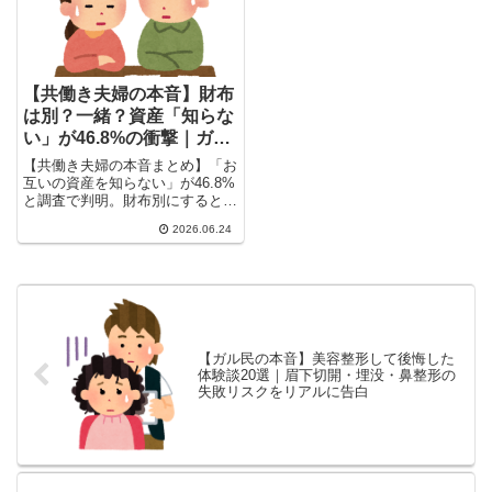
してお届けします。
【共働き夫婦の本音】財布
は別？一緒？資産「知らな
い」が46.8%の衝撃｜ガル
民のリアルな家計管理術
【共働き夫婦の本音まとめ】「お
互いの資産を知らない」が46.8%
と調査で判明。財布別にするとど
んなトラブルが？老後リスクは？
2026.06.24
ガル民の体験談と賢い家計管理術
を一気にまとめ。お金の話できる
夫婦の関係満足度は95%以上とい
うデータも！
【ガル民の本音】美容整形して後悔した
体験談20選｜眉下切開・埋没・鼻整形の
失敗リスクをリアルに告白