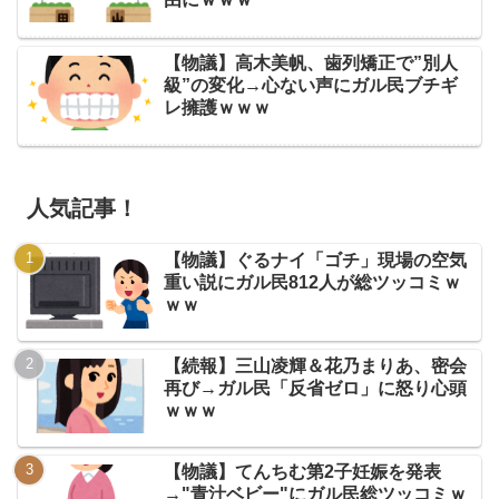
【物議】高木美帆、歯列矯正で”別人
級”の変化→心ない声にガル民ブチギ
レ擁護ｗｗｗ
人気記事！
【物議】ぐるナイ「ゴチ」現場の空気
重い説にガル民812人が総ツッコミｗ
ｗｗ
【続報】三山凌輝＆花乃まりあ、密会
再び→ガル民「反省ゼロ」に怒り心頭
ｗｗｗ
【物議】てんちむ第2子妊娠を発表
→"青汁ベビー"にガル民総ツッコミｗ