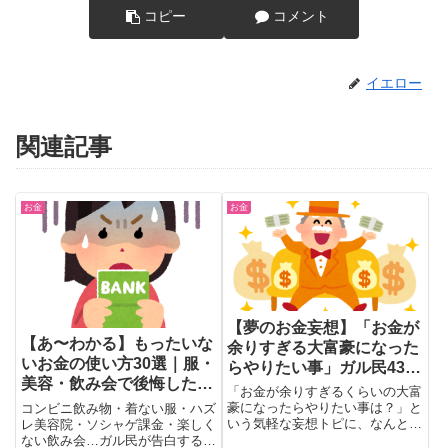
コピー
コメント
イエロー
関連記事
お金
お金
【夢のお金妄想】「お金が
【あ〜わかる】もったいな
余りすぎる大富豪になった
いお金の使い方30選｜服・
らやりたい事」ガル民432
美容・飲み会で後悔したガ
コメで判明した想像力の優
「お金が余りすぎるくらいの大富
ル民の本音
しさ
豪になったらやりたい事は？」と
コンビニ飲み物・着ない服・ハズ
いう気軽な妄想トピに、なんと
レ美容院・ソシャゲ課金・楽しく
400コメ超のガル民が殺到。集
ない飲み会…ガル民が告白する