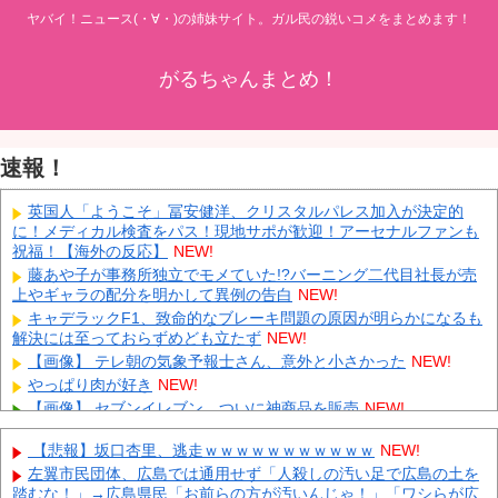
ヤバイ！ニュース(・∀・)の姉妹サイト。ガル民の鋭いコメをまとめます！
がるちゃんまとめ！
速報！
英国人「ようこそ」冨安健洋、クリスタルパレス加入が決定的
に！メディカル検査をパス！現地サポが歓迎！アーセナルファンも
祝福！【海外の反応】
NEW!
藤あや子が事務所独立でモメていた!?バーニング二代目社長が売
上やギャラの配分を明かして異例の告白
NEW!
キャデラックF1、致命的なブレーキ問題の原因が明らかになるも
解決には至っておらずめども立たず
NEW!
【画像】 テレ朝の気象予報士さん、意外と小さかった
NEW!
やっぱり肉が好き
NEW!
【画像】 セブンイレブン、ついに神商品を販売
NEW!
世界初の超伝導量子熱機関…燃料もピストンもない量子エンジン
【悲報】坂口杏里、逃走ｗｗｗｗｗｗｗｗｗｗｗ
NEW!
が回った！
NEW!
左翼市民団体、広島では通用せず「人殺しの汚い足で広島の土を
【速報】 日本赤十字社、韓国に超希少血液Jr(a-)を提供「韓国内
踏むな！」→広島県民「お前らの方が汚いんじゃ！」「ワシらが広
では適合する血液を確保できなかった」※今回で4回目
NEW!