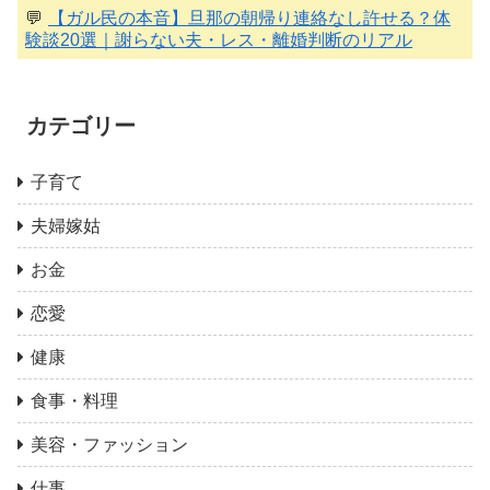
💬
【ガル民の本音】旦那の朝帰り連絡なし許せる？体
験談20選｜謝らない夫・レス・離婚判断のリアル
カテゴリー
子育て
夫婦嫁姑
お金
恋愛
健康
食事・料理
美容・ファッション
仕事