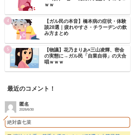
ｗｗ
【ガル民の本音】橋本病の症状・体験
談28選｜疲れやすさ・チラーヂンの飲
み方まとめ
【物議】花乃まりあ×三山凌輝、密会
の実態に→ガル民「自業自得」の大合
唱ｗｗｗ
最近のコメント！
匿名
2026/6/30
絶対森七菜