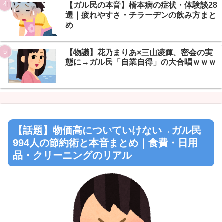
Powered by livedoor 相互RSS
【ガル民の本音】橋本病の症状・体験談28
選｜疲れやすさ・チラーヂンの飲み方まと
め
【物議】花乃まりあ×三山凌輝、密会の実
態に→ガル民「自業自得」の大合唱ｗｗｗ
【話題】物価高についていけない→ガル民
994人の節約術と本音まとめ｜食費・日用
品・クリーニングのリアル