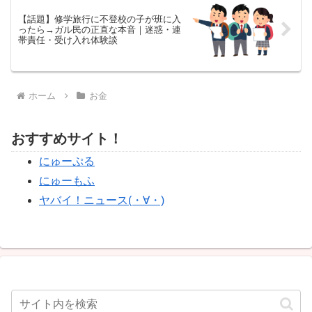
【話題】修学旅行に不登校の子が班に入
ったら→ガル民の正直な本音｜迷惑・連
帯責任・受け入れ体験談
ホーム
お金
おすすめサイト！
にゅーぷる
にゅーもふ
ヤバイ！ニュース(・∀・)