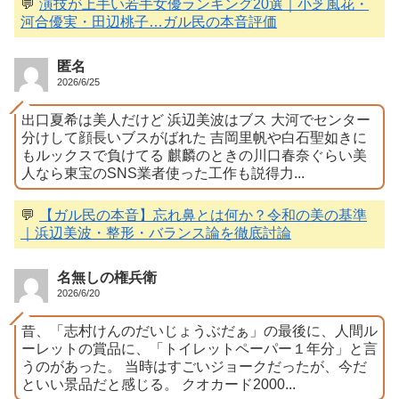
💬
演技が上手い若手女優ランキング20選｜小芝風花・
河合優実・田辺桃子…ガル民の本音評価
匿名
2026/6/25
出口夏希は美人だけど 浜辺美波はブス 大河でセンター
分けして顔長いブスがばれた 吉岡里帆や白石聖如きに
もルックスで負けてる 麒麟のときの川口春奈ぐらい美
人なら東宝のSNS業者使った工作も説得力...
💬
【ガル民の本音】忘れ鼻とは何か？令和の美の基準
｜浜辺美波・整形・バランス論を徹底討論
名無しの権兵衛
2026/6/20
昔、「志村けんのだいじょうぶだぁ」の最後に、人間ル
ーレットの賞品に、「トイレットペーパー１年分」と言
うのがあった。 当時はすごいジョークだったが、今だ
といい景品だと感じる。 クオカード2000...