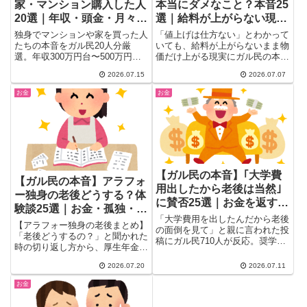
家・マンション購入した人
本当にダメなこと？本音25
20選｜年収・頭金・月々の
選｜給料が上がらない現実
ローン返済額まとめ
と家計防衛のリアル
独身でマンションや家を買った人
「値上げは仕方ない」とわかって
たちの本音をガル民20人分厳
いても、給料が上がらないまま物
選。年収300万円台〜500万円台
価だけ上がる現実にガル民の本音
の実例、頭金の額、月々のローン
が爆発。便乗値上げへの怒り・介
2026.07.15
2026.07.07
返済額、中古と新築どちらがいい
護職など業種間格差・共働き家庭
か、平屋vsマンションの防犯論
のリアルから家計防衛の知恵ま
お金
お金
争まで、住宅購入を考える独身女
で、259件の議論を25選にまとめ
性が知りたいリアルな数字を一気
ました。
にチェックできます。
【ガル民の本音】｢大学費
【ガル民の本音】アラフォ
用出したから老後は当然｣
ー独身の老後どうする？体
に賛否25選｜お金を返す・
験談25選｜お金・孤独・聞
距離を置く対処法まとめ
「大学費用を出したんだから老後
かれて困る本音
【アラフォー独身の老後まとめ】
の面倒を見て」と親に言われた投
「老後どうするの？」と聞かれた
稿にガル民710人が反応。奨学金
時の切り返し方から、厚生年金・
を借りればよかったという後悔の
個人年金・NISAを組み合わせた
声、お金を返せば解決という提
2026.07.20
2026.07.11
老後資金のリアル、既婚者との温
案、近居なら送迎はお互い様とい
度差、聞かれて困る質問への本音
う本音まで、親子のお金と介護を
お金
まで、検索しても出てこないガル
巡るリアルな声をまとめました。
民25人のリアルな体験談を厳選