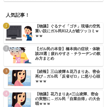
人気記事！
【物議】ぐるナイ「ゴチ」現場の空気
重い説にガル民812人が総ツッコミｗ
ｗｗ
【ガル民の本音】橋本病の症状・体験
談28選｜疲れやすさ・チラーヂンの飲
み方まとめ
【続報】三山凌輝＆花乃まりあ、密会
再び→ガル民「反省ゼロ」に怒り心頭
ｗｗｗ
【物議】花乃まりあ×三山凌輝、密会
の実態に→ガル民「自業自得」の大合
唱ｗｗｗ