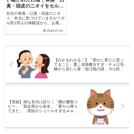
臭・頭皮のニオイをセルフ
チェックする方法
自分の体臭・口臭・頭皮のニオ
イ、本当に気づけていますか？ガ
ル民135人の体験談から、お風呂
上がりのセルフチェック法、家族
2026.07.01
への確認方法、ワキガ体質の対処
法、更年期による匂いの変化への
対策まで、検索しても出てこない
リアルな本音を厳選してまとめま
した。
【わかるわかる！】「密かに変だと思っ
てること」選｜涙袋書きすぎ・チョロ毛
横から見たら変・投げ銭の謎…ガル民の
本音
【実録】雑な名付け語り｜「隣の書類コ
ピー」「競走馬から命名」「夢から降り
てきた」…理由がシュールすぎるｗｗｗ
ｗ