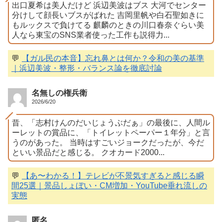
出口夏希は美人だけど 浜辺美波はブス 大河でセンター
分けして顔長いブスがばれた 吉岡里帆や白石聖如きに
もルックスで負けてる 麒麟のときの川口春奈ぐらい美
人なら東宝のSNS業者使った工作も説得力...
💬
【ガル民の本音】忘れ鼻とは何か？令和の美の基準
｜浜辺美波・整形・バランス論を徹底討論
名無しの権兵衛
2026/6/20
昔、「志村けんのだいじょうぶだぁ」の最後に、人間ル
ーレットの賞品に、「トイレットペーパー１年分」と言
うのがあった。 当時はすごいジョークだったが、今だ
といい景品だと感じる。 クオカード2000...
💬
【あ〜わかる！】テレビが不景気すぎると感じる瞬
間25選｜景品しょぼい・CM増加・YouTube垂れ流しの
実態
匿名