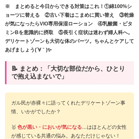
※ まとめると今日からできる対策はこれ！①綿100%シ
ョーツに替える ②古い下着はこまめに買い替え ③乾燥
が気になったらVIO専用保湿ローション ④乳酸菌・ビタ
ミンBを意識的に摂取 ⑤長引く症状は迷わず婦人科へ。
デリケートゾーンも大切な体のパーツ。ちゃんとケアして
あげましょう(´∀｀)✨
📝 まとめ：「大切な部位だから、ひとり
で抱え込まないで」
ガル民が赤裸々に語ってくれたデリケートゾーン事
情、いかがでしたか？
🥇
色が黒い・においが気になる
…はほとんどの女性
が感じている共通の悩み。あなただけじゃない！