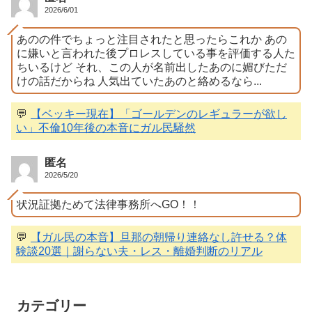
2026/6/01
あのの件でちょっと注目されたと思ったらこれか あの
に嫌いと言われた後プロレスしている事を評価する人た
ちいるけど それ、この人が名前出したあのに媚びただ
けの話だからね 人気出ていたあのと絡めるなら...
💬
【ベッキー現在】「ゴールデンのレギュラーが欲し
い」不倫10年後の本音にガル民騒然
匿名
2026/5/20
状況証拠ためて法律事務所へGO！！
💬
【ガル民の本音】旦那の朝帰り連絡なし許せる？体
験談20選｜謝らない夫・レス・離婚判断のリアル
カテゴリー