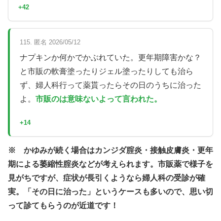
+42
115. 匿名 2026/05/12
ナプキンか何かでかぶれていた。更年期障害かな？
と市販の軟膏塗ったりジェル塗ったりしても治ら
ず、婦人科行って薬貰ったらその日のうちに治った
よ。
市販のは意味ないよって言われた。
+14
※ かゆみが続く場合はカンジダ腟炎・接触皮膚炎・更年
期による萎縮性腟炎などが考えられます。市販薬で様子を
見がちですが、症状が長引くようなら婦人科の受診が確
実。「その日に治った」というケースも多いので、思い切
って診てもらうのが近道です！