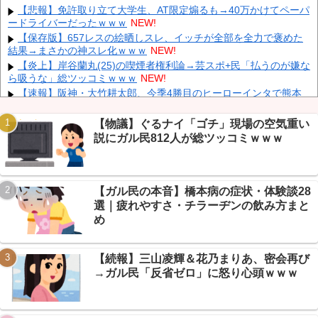
「支援物資は有料です」謎の勢力「え」→
NEW!
【悲報】免許取り立て大学生、AT限定煽るも→40万かけてペーパ
ードライバーだったｗｗｗ
NEW!
韓国人の対日好感度が過去最高に、「ノージャパン」は終わっ
た？＝ネット「中国より100倍いい」
NEW!
【保存版】657レスの絵晒しスレ、イッチが全部を全力で褒めた
結果→まさかの神スレ化ｗｗｗ
NEW!
【速報】 毎日新聞のベテラン記者を逮捕 包丁で夫を脅した容疑
NEW!
【炎上】岸谷蘭丸(25)の喫煙者権利論→芸スポ+民「払うのが嫌な
ら吸うな」総ツッコミｗｗｗ
NEW!
中国人のリウさん、新エネ車で国境越えたら遠隔操作で30時間ロ
ックされる！
NEW!
【速報】阪神・大竹耕太郎、今季4勝目のヒーローインタで熊本
地震の故郷思い号泣→芸スポ+民感動の嵐ｗｗｗ
NEW!
【速報】 専門家「イオンモール熊本の爆心地に”こんなもの”があ
【物議】ぐるナイ「ゴチ」現場の空気重い
ったんだけど…」
NEW!
説にガル民812人が総ツッコミｗｗｗ
【画像】 真夏日のプール、ガチで最高すぎｗｗｗｗｗｗｗｗｗｗ
NEW!
Powered by livedoor 相互RSS
内田梨瑚受刑者「社会に戻りたいです」
NEW!
【ガル民の本音】橋本病の症状・体験談28
【保存版】たこ焼きの”タコ”は代用できるのか→VIP民が本気で選
んだ最強の代役ｗｗｗ
NEW!
選｜疲れやすさ・チラーヂンの飲み方まと
【画像】 福岡、こんなのが普通に走ってるｗｗｗｗｗｗｗｗｗｗ
め
ｗｗｗｗｗｗ
NEW!
【続報】三山凌輝＆花乃まりあ、密会再び
→ガル民「反省ゼロ」に怒り心頭ｗｗｗ
Powered by livedoor 相互RSS