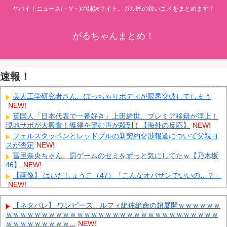
ヤバイ！ニュース(・∀・)の姉妹サイト。ガル民の鋭いコメをまとめます！
がるちゃんまとめ！
速報！
美人工学研究者さん、ぽっちゃりボディが限界突破してしまう
NEW!
英国人「日本代表で一番好き」上田綺世、プレミア移籍が浮上！
現地サポが大興奮！獲得を望む声が殺到！【海外の反応】
NEW!
フェルスタッペンとレッドブルの新契約交渉報道について父親ヨ
スが否定
NEW!
冨里奈央ちゃん、罰ゲームのセミをずっと気にしてたｗ【乃木坂
46】
NEW!
【画像】 はいだしょうこ（47）「こんなオバサンでいいの…？」
NEW!
ダイソーの220円のUSBケーブルが3ヶ月でダメになったんやが
NEW!
【ネタバレ】 ワンピース、ルフィ絶体絶命の超展開ｗｗｗｗｗｗ
ｗｗｗｗｗｗｗｗｗｗｗｗｗｗｗｗｗｗｗｗｗｗｗｗｗｗｗｗｗｗ
中国「大洪水！」三峡ダム「大雨で増水（台風直撃前」中国ダム
ｗｗｗｗｗｗｗｗｗ...
NEW!
「緊急放流！」中国鉄道「列車が走行中に流される」中国避難所