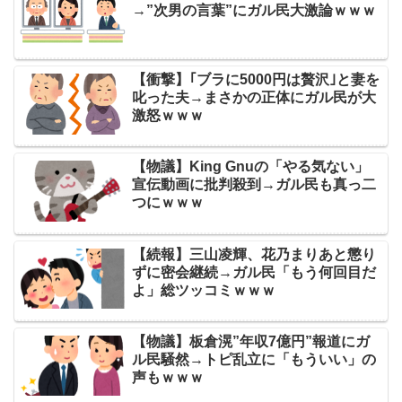
→”次男の言葉”にガル民大激論ｗｗｗ
【衝撃】｢ブラに5000円は贅沢｣と妻を
叱った夫→まさかの正体にガル民が大
激怒ｗｗｗ
【物議】King Gnuの「やる気ない」
宣伝動画に批判殺到→ガル民も真っ二
つにｗｗｗ
【続報】三山凌輝、花乃まりあと懲り
ずに密会継続→ガル民「もう何回目だ
よ」総ツッコミｗｗｗ
【物議】板倉滉”年収7億円”報道にガ
ル民騒然→トピ乱立に「もういい」の
声もｗｗｗ