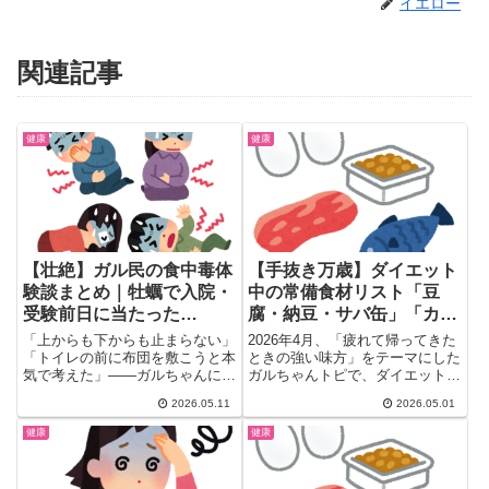
イエロー
関連記事
健康
健康
【壮絶】ガル民の食中毒体
【手抜き万歳】ダイエット
験談まとめ｜牡蠣で入院・
中の常備食材リスト「豆
受験前日に当たった…
腐・納豆・サバ缶」「カロ
リーメイトでバランス」
「上からも下からも止まらない」
2026年4月、「疲れて帰ってきた
「強炭酸水でビール代用」
「トイレの前に布団を敷こうと本
ときの強い味方」をテーマにした
気で考えた」——ガルちゃんに集
ガルちゃんトピで、ダイエット中
まった食中毒体験談がリアルす
の常備食材リストが89コメ...
2026.05.11
2026.05.01
ぎ...
健康
健康