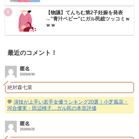
【物議】てんちむ第2子妊娠を発表
→"青汁ベビー"にガル民総ツッコミｗ
ｗｗ
最近のコメント！
匿名
2026/6/30
絶対森七菜
💬
演技が上手い若手女優ランキング20選｜小芝風花・
河合優実・田辺桃子…ガル民の本音評価
匿名
2026/6/25