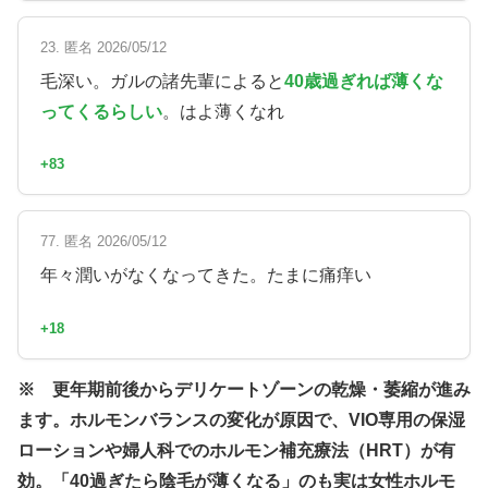
23. 匿名 2026/05/12
毛深い。ガルの諸先輩によると
40歳過ぎれば薄くな
ってくるらしい
。はよ薄くなれ
+83
77. 匿名 2026/05/12
年々潤いがなくなってきた。たまに痛痒い
+18
※ 更年期前後からデリケートゾーンの乾燥・萎縮が進み
ます。ホルモンバランスの変化が原因で、VIO専用の保湿
ローションや婦人科でのホルモン補充療法（HRT）が有
効。「40過ぎたら陰毛が薄くなる」のも実は女性ホルモ