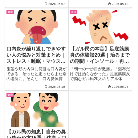
り派の救世主として人気のアレ、
毎日筋トレ・ホルモン補充療法...
2026.05.07
2026.05.13
本当...
健康
健康
口内炎が繰り返しできやす
【ガル民の本音】足底筋膜
い人の悩みと対策まとめ｜
炎の体験談20選｜治るまで
ストレス・睡眠・マウスウ
の期間・インソール・再発
ォッシュ…ガル民の体験談
防止のコツ
歯茎や頬の内側に何度も口内炎が
「朝一の一歩目が激痛」「湿布だ
できる…治ったと思ったらまた別
けでは治らなかった」足底筋膜炎
の場所に。そんな「口内炎体質」
で悩むガル民20人のリアル体験
に悩むガル民の相談トピが盛り
談まとめ。治癒期間・病院での治
2026.05.10
2026.05.24
上...
療法（衝撃波・インソール）・お
すすめ靴・ストレッチ・再発防止
健康
まで、同じ悩みを持つ女性に役立
つ情報を凝縮しました。
【ガル民の知恵】自分の臭
い確かめ方15選｜体臭・口