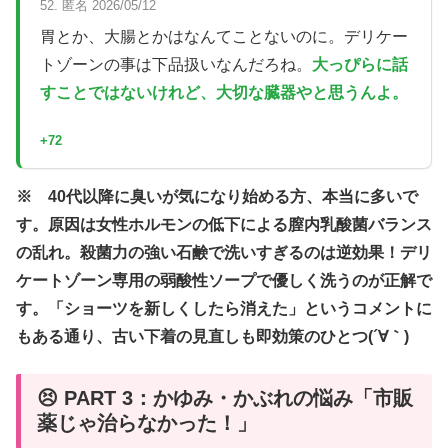
52. 匿名 2026/05/12
胃とか、大腸とかはなんてことないのに。デリケー
トゾーンの事は下品扱いなんだろね。
大っぴらに話
すことではないけれど、大切な臓器やと思うんよ。
+72
※ 40代以降に臭いが気になり始める方、本当に多いで
す。原因は女性ホルモンの低下による膣内乳酸菌バランス
の乱れ。殺菌力の強い石鹸で洗いすぎるのは逆効果！デリ
ケートゾーン専用の弱酸性ソープで優しく洗うのが正解で
す。「ショーツを新しくしたら消えた」というコメントに
もある通り、古い下着の見直しも即効策のひとつ(´∀｀)
😣 PART 3：かゆみ・かぶれの悩み「市販
薬じゃ治らなかった！」