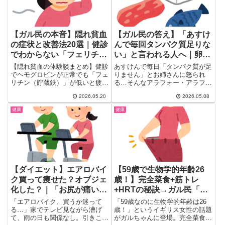
【ガル民の本音】隠れ貧血
【ガル民の答え】「あすけ
の症状と改善法20選｜健診
んで毎回タンパク質足りな
でわからない「フェリチ
い」と言われる人へ｜卵・
ン」を知っておこう
納豆・ササミ・プロテイン
【隠れ貧血の体験談まとめ】健診
あすけんで毎日「タンパク質が足
の実用ガチ回答集
でヘモグロビンが正常でも「フェ
りません」とお姉さんに怒られ
リチン（貯蔵鉄）」が低いと疲れ
る…そんなアラフォー・アラフィ
やすさ・めまい・動悸が続くこと
フ女性必見のトピがガルちゃんに
2026.05.20
2026.05.08
も。ガル民のリアルな声から、症
立...
状の見分け方・鉄サプリの選び
健康
健康
方・食事改善のコツまで20選で
まとめました。
【ダイエット】エアロバイ
【59歳で生物学的年齢26
ク買って痩せた？オブジェ
歳！】完全菜食+筋トレ
化した？｜「お尻が痛い」
+HRTの秘訣→ガル民「腸
「ながら漕ぎ最強」ガル民
は57歳やん」「ケンタ食べ
「エアロバイク、買うか迷って
「59歳なのに生物学的年齢は26
の体験談40連発
たい」ｗ
る…」家でテレビ見ながら漕げ
歳！」というイギリス女性の話題
て、雨の日も関係なし。引きこも
がガルちゃんに登場。完全菜食・