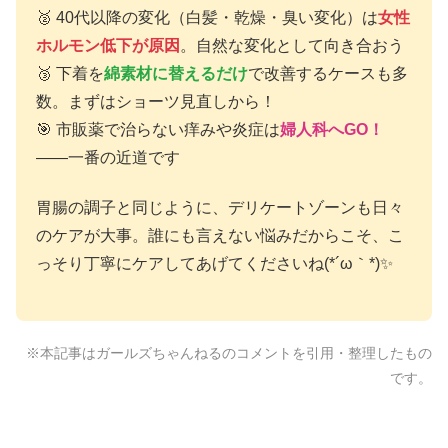
🥈 40代以降の変化（白髪・乾燥・臭い変化）は
女性
ホルモン低下が原因
。自然な変化として向き合おう
🥉 下着を
綿素材に替えるだけ
で改善するケースも多
数。まずはショーツ見直しから！
🎯 市販薬で治らない痒みや炎症は
婦人科へGO！
——一番の近道です
胃腸の調子と同じように、デリケートゾーンも日々
のケアが大事。誰にも言えない悩みだからこそ、こ
っそり丁寧にケアしてあげてくださいね(*´ω｀*)✨
※本記事はガールズちゃんねるのコメントを引用・整理したもの
です。