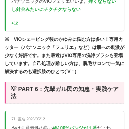
パナソニックのVIOフェリエいいよ。
痒くならない
し針金みたいにチクチクならない
+12
※ VIOシェービング後のかゆみに悩む方は多い！専用カ
ッター（パナソニック「フェリエ」など）は肌への刺激が
少なく好評です。また最近はVIO専用の洗浄ブラシも登場
しています。自己処理が難しい方は、脱毛サロンで一気に
解決するのも選択肢のひとつ(´∀｀)
💡 PART 6：先輩ガル民の知恵・実践ケア
法
71. 匿名 2026/05/12
やはり通気性の良い
綿100%パンツが１番
だよね。