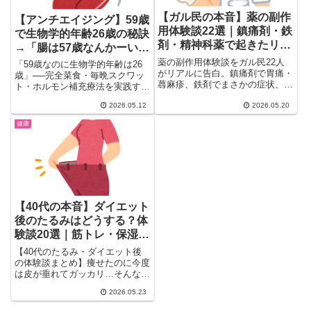
【ガル民の本音】薬の副作
【アンチエイジング】59歳
用体験談22選｜鎮痛剤・鉄
で生物学的年齢26歳の秘訣
剤・精神科薬で起きたリア
→「腸は57歳なんかーい」
ル
「ケンタ食べたいし」ガル
薬の副作用体験談をガル民22人
「59歳なのに生物学的年齢は26
がリアルに告白。鎮痛剤で胃痛・
民辛口まとめ
歳」──完全菜食・毎晩スクワッ
蕁麻疹、鉄剤でまさかの症状、精
ト・ホルモン補充療法を実践する
神科の薬で10年30キロ増…。病
英国女性編集者の健康法が話題...
院でも教えてくれない女性のリア
2026.05.12
2026.05.20
ルな副作用エピソードをカテゴリ
健康
別にまとめました。婦人科系・ス
テロイド・眠剤の体験談も。
【40代の本音】ダイエット
後のたるみはどうする？体
験談20選｜筋トレ・保湿・
諦めの境地まで
【40代のたるみ・ダイエット後
の体験談まとめ】痩せたのに今度
は皮が垂れてガッカリ…そんな
40代女性の本音をガル民20人が
2026.05.23
ぶっちゃけ。筋トレ効果・保湿・
プール・顔のマリオネット線ま