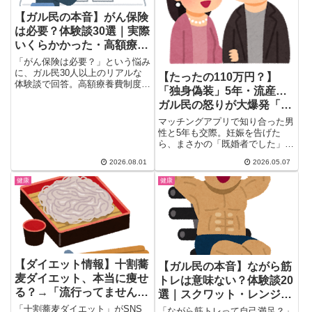
【ガル民の本音】がん保険
は必要？体験談30選｜実際
いくらかかった・高額療養
費との違い
「がん保険は必要？」という悩み
に、ガル民30人以上のリアルな
【たったの110万円？】
体験談で回答。高額療養費制度だ
「独身偽装」5年・流産…
けで本当に足りるのか、乳がん・
ガル民の怒りが大爆発「桁
大腸がん・子宮体がんの実際の治
療費はいくらかかったのか、がん
が違うでしょ」｜慰謝料判
マッチングアプリで知り合った男
家系かどうかの判断基準、月々の
決まとめ
性と5年も交際。妊娠を告げた
保険料の相場まで、保険選びの参
ら、まさかの「既婚者でした」発
考になる本音を厳選して紹介しま
覚。ショックで流産した30代女
す。
2026.08.01
2026.05.07
性...
健康
健康
【ダイエット情報】十割蕎
【ガル民の本音】ながら筋
麦ダイエット、本当に痩せ
トレは意味ない？体験談20
る？→「流行ってません
選｜スクワット・レンジ待
😤」ガル民の反応まとめ
ち・宅トレで痩せたリアル
「十割蕎麦ダイエット」がSNS
「ながら筋トレって自己満足？」