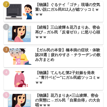
【物議】ぐるナイ「ゴチ」現場の空気
重い説にガル民812人が総ツッコミｗ
ｗｗ
【続報】三山凌輝＆花乃まりあ、密会
再び→ガル民「反省ゼロ」に怒り心頭
ｗｗｗ
【ガル民の本音】橋本病の症状・体験
談28選｜疲れやすさ・チラーヂンの飲
み方まとめ
【物議】てんちむ第2子妊娠を発表
→"青汁ベビー"にガル民総ツッコミｗ
ｗｗ
【物議】花乃まりあ×三山凌輝、密会
の実態に→ガル民「自業自得」の大合
唱ｗｗｗ