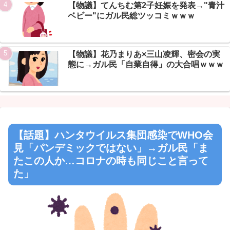
Powered by livedoor 相互RSS
【物議】てんちむ第2子妊娠を発表→"青汁
ベビー"にガル民総ツッコミｗｗｗ
【物議】花乃まりあ×三山凌輝、密会の実
態に→ガル民「自業自得」の大合唱ｗｗｗ
【話題】ハンタウイルス集団感染でWHO会
見「パンデミックではない」→ガル民「ま
たこの人か…コロナの時も同じこと言って
た」