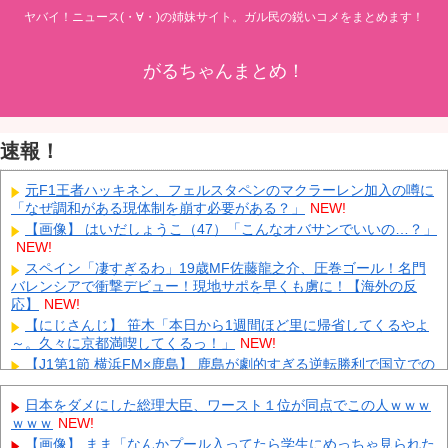
ヤバイ！ニュース(・∀・)の姉妹サイト。ガル民の鋭いコメをまとめます！
がるちゃんまとめ！
速報！
元F1王者ハッキネン、フェルスタペンのマクラーレン加入の噂に
「なぜ調和がある現体制を崩す必要がある？」
NEW!
【画像】 はいだしょうこ（47）「こんなオバサンでいいの…？」
NEW!
スペイン「凄すぎるわ」19歳MF佐藤龍之介、圧巻ゴール！名門
バレンシアで衝撃デビュー！現地サポを早くも虜に！【海外の反
応】
NEW!
【にじさんじ】 笹木「本日から1週間ほど里に帰省してくるやよ
～。久々に京都満喫してくるっ！」
NEW!
【J1第1節 横浜FM×鹿島】 鹿島が劇的すぎる逆転勝利で国立での
開幕戦制す！後半ATにチャヴリッチが2ゴールの大活躍
NEW!
KDDI、楽天への回線貸し出し終了へ 都市部で9月末に
NEW!
日本をダメにした総理大臣、ワースト１位が同点でこの人ｗｗｗ
ｗｗｗ
NEW!
日産e-power、無給油で1980km走行しギネス記録を達成、無駄な
発電や送電ロスなくEVよりエコを証明
NEW!
【画像】 まま「なんかプール入ってたら学生にめっちゃ見られた