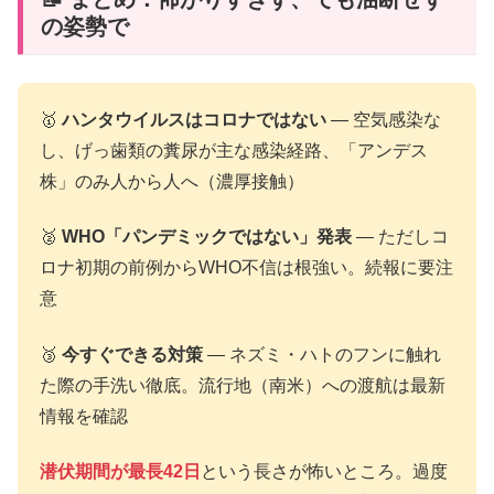
の姿勢で
🥇
ハンタウイルスはコロナではない
— 空気感染な
し、げっ歯類の糞尿が主な感染経路、「アンデス
株」のみ人から人へ（濃厚接触）
🥈
WHO「パンデミックではない」発表
— ただしコ
ロナ初期の前例からWHO不信は根強い。続報に要注
意
🥉
今すぐできる対策
— ネズミ・ハトのフンに触れ
た際の手洗い徹底。流行地（南米）への渡航は最新
情報を確認
潜伏期間が最長42日
という長さが怖いところ。過度