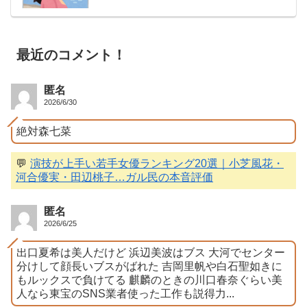
最近のコメント！
匿名
2026/6/30
絶対森七菜
💬
演技が上手い若手女優ランキング20選｜小芝風花・
河合優実・田辺桃子…ガル民の本音評価
匿名
2026/6/25
出口夏希は美人だけど 浜辺美波はブス 大河でセンター
分けして顔長いブスがばれた 吉岡里帆や白石聖如きに
もルックスで負けてる 麒麟のときの川口春奈ぐらい美
人なら東宝のSNS業者使った工作も説得力...