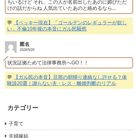
ちいるけど それ、この人が名前出したあのに媚びただ
けの話だからね 人気出ていたあのと絡めるなら...
💬
【ベッキー現在】「ゴールデンのレギュラーが欲し
い」不倫10年後の本音にガル民騒然
匿名
2026/5/20
状況証拠ためて法律事務所へGO！！
💬
【ガル民の本音】旦那の朝帰り連絡なし許せる？体
験談20選｜謝らない夫・レス・離婚判断のリアル
カテゴリー
子育て
夫婦嫁姑