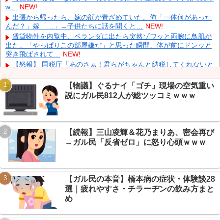
w」
NEW!
【動画】 広島記念公園を追い出された左翼さん、流石にキモすぎ
て炎上
NEW!
出張から帰ったら、嫁の顔が青ざめていた。俺「一体何があった
んだ？」嫁「…」→子供たちに話を聞くと…
NEW!
中国「大洪水！」三峡ダム「大雨で増水（台風直撃前」中国ダム
「緊急放流！」中国鉄道「列車が走行中に流される」中国避難所
賃貸物件を内覧中、ベランダに出たら突然ゾワッと両腕に鳥肌が
「支援物資は有料です」謎の勢力「え」→
NEW!
出た。「やっぱりこの部屋嫌だ」と思った瞬間、体が前にドンッと
突き飛ばされて…
NEW!
中国Zbtlink製ルーター20機種にバックドア見つかる 外部から完全
制御のおそれ
NEW!
【怒報】 国税庁「あのさぁ！君らがちゃんと納税してくれないと
こうなっちゃうけどどうする？！」←これw w w w w w w w
NEW!
【物議】カズレーザー「任意保険は強制にしろ」→なんG民「そ
【物議】ぐるナイ「ゴチ」現場の空気重い
れただの金持ち理論」と反論ｗｗｗ
NEW!
説にガル民812人が総ツッコミｗｗｗ
【続報】ホロライブ『ホロドリ』、まさかのセルラン1位に返り
咲き→なんG民「覇権やん」ｗｗｗ
NEW!
Powered by livedoor 相互RSS
【朗報】エッヂ民の文鳥(4ヶ月)、かわいさで完全制圧→愛鳥自慢
合戦に発展ｗｗｗ
NEW!
【続報】三山凌輝＆花乃まりあ、密会再び
【衝撃】モモンガどうなった…ちいかわ最新話で入れ替わり説→
→ガル民「反省ゼロ」に怒り心頭ｗｗｗ
ファン考察盛り上がりｗｗｗ
NEW!
【衝撃】年金8ヶ月未納で手足失った男性、障害年金97万円が一
生ゼロに→スレ民「免除すれば」ｗｗｗ
NEW!
【ガル民の本音】橋本病の症状・体験談28
選｜疲れやすさ・チラーヂンの飲み方まと
め