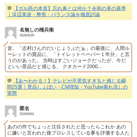
💬
【ガル民の本音】忘れ鼻とは何か？令和の美の基準
｜浜辺美波・整形・バランス論を徹底討論
名無しの権兵衛
2026/6/20
昔、「志村けんのだいじょうぶだぁ」の最後に、人間ル
ーレットの賞品に、「トイレットペーパー１年分」と言
うのがあった。 当時はすごいジョークだったが、今だ
といい景品だと感じる。 クオカード2000...
💬
【あ〜わかる！】テレビが不景気すぎると感じる瞬
間25選｜景品しょぼい・CM増加・YouTube垂れ流しの
実態
匿名
2026/6/01
あのの件でちょっと注目されたと思ったらこれか あの
に嫌いと言われた後プロレスしている事を評価する人た