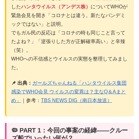
した
ハンタウイルス（アンデス株）
についてWHOが
緊急会見を開き「コロナとは違う。新たなパンデミ
ックではない」と説明。
でもガル民の反応は「コロナの時も同じこと言って
たよね？」「逆張りした方が正解確率高い」と辛辣
（笑）。
WHOへの不信感とウイルスの実態を整理してみまし
た。
📌 出典：
ガールズちゃんねる「ハンタウイルス集団
感染でWHO会見 ウイルスの変異は？主なQ＆Aまと
め」
｜参考：
TBS NEWS DIG（南日本放送）
🦠 PART 1：今回の事案の経緯——クルー
ズ船でいったい何が？