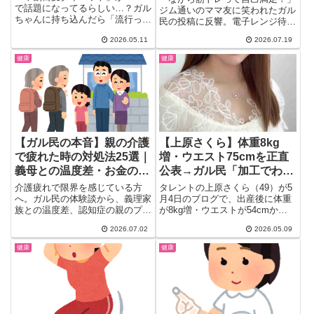
で話題になってるらしい…？ガル
ジム通いのママ友に笑われたガル
ちゃんに持ち込んだら「流行って
民の投稿に反響。電子レンジ待ち
ません😤」の大合唱。でもちゃ
のスクワットやドライヤー中のワ
2026.05.11
2026.07.19
ん...
イドスクワット、なかやまきんに
君の動画で3ヶ月-6.3kgに成功し
健康
健康
た体験談、正しいフォームで怪我
を防ぐ注意点まで、リアルな効果
の声を20選でまとめました。
【ガル民の本音】親の介護
【上原さくら】体重8kg
で疲れた時の対処法25選｜
増・ウエスト75cmを正直
義母との温度差・お金の悩
公表→ガル民「加工でわか
みまで本音激白
らん」「それでも綺麗」
介護疲れで限界を感じている方
タレントの上原さくら（49）が5
「同年代で15kg増の私
へ。ガル民の体験談から、義理家
月4日のブログで、出産後に体重
族との温度差、認知症の親のプラ
が8kg増・ウエストが54cmから
は…」
イドとの向き合い方、介護のお金
75cmになったことを正...
2026.07.02
2026.05.09
の悩みまで、検索しても出てこな
いリアルな本音と対処法25選を
健康
健康
お届けします。同じ悩みを抱える
方の心が少しでも軽くなりますよ
うに。