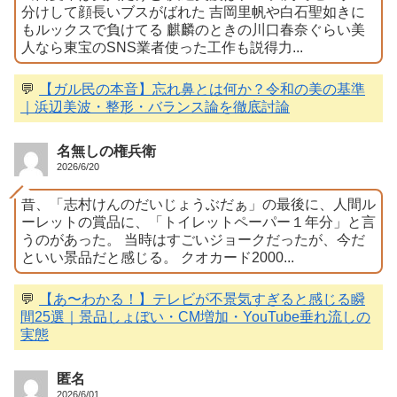
分けして顔長いブスがばれた 吉岡里帆や白石聖如きに
もルックスで負けてる 麒麟のときの川口春奈ぐらい美
人なら東宝のSNS業者使った工作も説得力...
💬
【ガル民の本音】忘れ鼻とは何か？令和の美の基準
｜浜辺美波・整形・バランス論を徹底討論
名無しの権兵衛
2026/6/20
昔、「志村けんのだいじょうぶだぁ」の最後に、人間ル
ーレットの賞品に、「トイレットペーパー１年分」と言
うのがあった。 当時はすごいジョークだったが、今だ
といい景品だと感じる。 クオカード2000...
💬
【あ〜わかる！】テレビが不景気すぎると感じる瞬
間25選｜景品しょぼい・CM増加・YouTube垂れ流しの
実態
匿名
2026/6/01