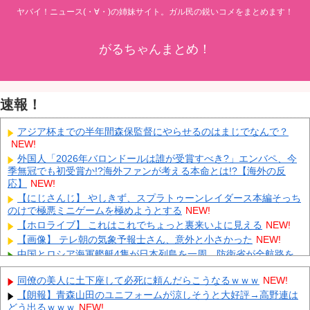
ヤバイ！ニュース(・∀・)の姉妹サイト。ガル民の鋭いコメをまとめます！
がるちゃんまとめ！
速報！
アジア杯までの半年間森保監督にやらせるのはまじでなんで？
NEW!
外国人「2026年バロンドールは誰が受賞すべき?」エンバペ、今
季無冠でも初受賞か!?海外ファンが考える本命とは!?【海外の反
応】
NEW!
【にじさんじ】 やしきず、スプラトゥーンレイダース本編そっち
のけで極悪ミニゲームを極めようとする
NEW!
【ホロライブ】 これはこれでちょっと裏来いよに見える
NEW!
【画像】 テレ朝の気象予報士さん、意外と小さかった
NEW!
中国とロシア海軍艦艇4隻が日本列島を一周…防衛省が全航路を
公開！
NEW!
同僚の美人に土下座して必死に頼んだらこうなるｗｗｗ
NEW!
「あきれてモノが言えない」「国を維持できるの？」外国人の永
住許可要件の厳格化で在日中国人の本音は？
NEW!
【朗報】青森山田のユニフォームが涼しそうと大好評→高野連は
どう出るｗｗｗ
NEW!
【速報】 中露の武装軍艦4隻が日本一周『いつでも国家沈没させ