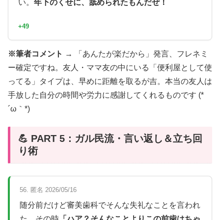
い。
年下のくせに、舐められたもんだぜ！
+49
※筆者コメント →
「あんたが楽だから」発言、フレネミ
ー確定ですね。友人・ママ友の中にいる「便利屋として使
ってる」タイプは、早めに距離を取るが吉。本当の友人は
手放した自分の時間や労力に感謝してくれるものです (*
´ω｀*)
💪 PART 5：ガル民流・言い返し＆立ち回
り術
56. 匿名 2026/05/16
随分前だけど審美歯科でそんな失礼なことを言われ
た。その時
「ハア？そんなことよりこの前歯はちゃ