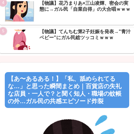
Powered by livedoor 相互RSS
【物議】花乃まりあ×三山凌輝、密会の実
態に→ガル民「自業自得」の大合唱ｗｗｗ
【物議】てんちむ第2子妊娠を発表→"青汁
ベビー"にガル民総ツッコミｗｗｗ
【あ〜あるある！】「私、舐められてる
な…」と思った瞬間まとめ｜百貨店の失礼
な店員・一人で？と聞く知人・職場の蚊帳
の外…ガル民の共感エピソード炸裂