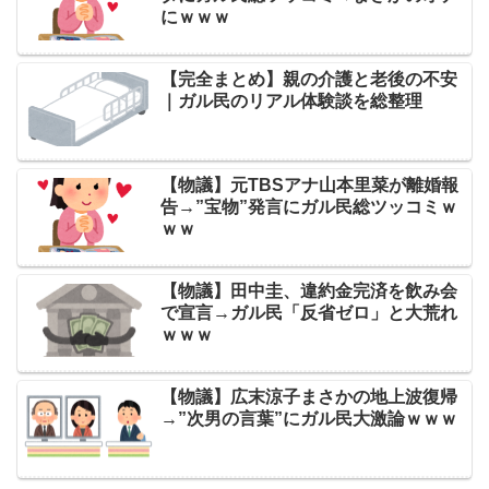
にｗｗｗ
【完全まとめ】親の介護と老後の不安
｜ガル民のリアル体験談を総整理
【物議】元TBSアナ山本里菜が離婚報
告→”宝物”発言にガル民総ツッコミｗ
ｗｗ
【物議】田中圭、違約金完済を飲み会
で宣言→ガル民「反省ゼロ」と大荒れ
ｗｗｗ
【物議】広末涼子まさかの地上波復帰
→”次男の言葉”にガル民大激論ｗｗｗ