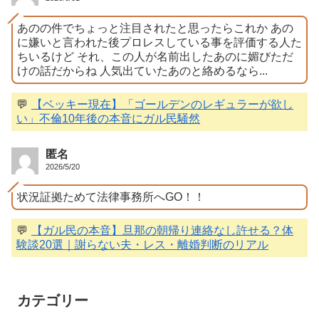
あのの件でちょっと注目されたと思ったらこれか あの
に嫌いと言われた後プロレスしている事を評価する人た
ちいるけど それ、この人が名前出したあのに媚びただ
けの話だからね 人気出ていたあのと絡めるなら...
💬
【ベッキー現在】「ゴールデンのレギュラーが欲し
い」不倫10年後の本音にガル民騒然
匿名
2026/5/20
状況証拠ためて法律事務所へGO！！
💬
【ガル民の本音】旦那の朝帰り連絡なし許せる？体
験談20選｜謝らない夫・レス・離婚判断のリアル
カテゴリー