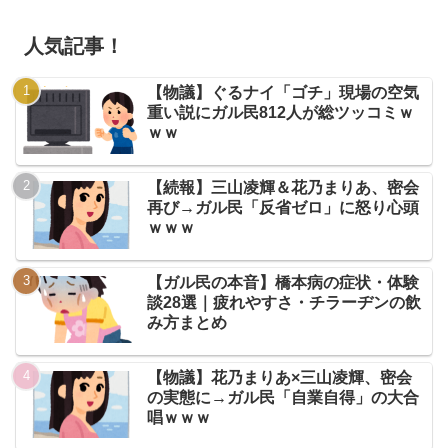
人気記事！
【物議】ぐるナイ「ゴチ」現場の空気
重い説にガル民812人が総ツッコミｗ
ｗｗ
【続報】三山凌輝＆花乃まりあ、密会
再び→ガル民「反省ゼロ」に怒り心頭
ｗｗｗ
【ガル民の本音】橋本病の症状・体験
談28選｜疲れやすさ・チラーヂンの飲
み方まとめ
【物議】花乃まりあ×三山凌輝、密会
の実態に→ガル民「自業自得」の大合
唱ｗｗｗ