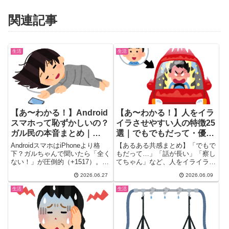
関連記事
生活
生活
【あ〜わかる！】Android
【あ〜わかる！】人をイラ
スマホって恥ずかしいの？
イラさせやすい人の特徴25
ガル民の本音まとめ｜
選｜でもでもだって・優柔
iPhone圧力に大人が一刀
不断・話が長い本音まとめ
AndroidスマホはiPhoneより格
【あるある共感まとめ】「でもで
両断
下？ガルちゃんで聞いたら「全く
もだって…」「話が長い」「察し
ない！」が圧倒的（+1517）。で
てちゃん」など、人をイライラさ
も中高生の間ではiPhone同調圧
せやすい人の特徴をガル民610人
2026.06.27
2026.06.09
力が依然存在。大人ガル民が語る
がぶっちゃけ。優柔不断・下から
Androidを使い続ける理由と、
の支配・要領が悪いまで、職場・
生活
生活
Google Pixel・Galaxy・Xperiaの
友人・家族のアノ言動を25選で
愛用コメントも一気にまとめまし
完全まとめ。
た。