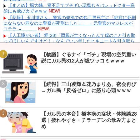
られるぞ』
NEW!
【まとめ】堀大輔、寝不足でブチギレ現場もろバレ→ドクター高
須にも飛び火でｗｗｗ
NEW!
【為替相場】 ドル円は1ドル158円台半ば 介入警戒をしつつ円売
りが続行
NEW!
【悲報】 玉川徹さん、警官の発泡での包丁男死亡に「絶対に死刑
にならない罪なのに警察が死刑にした！」 → 元警官のマジレスが
ヨーロッパが中国製メガソーラーを締め出しｗｗｗ
NEW!
コチラ → ………
NEW!
【人工障がい者】 甥(28)「両親が亡くなったんで僕のこと引き取
ってほしいんですけど！」なんでいい年したヒキニートを引き取ら
なきゃいけないんだ...
NEW!
【画像】 Netflix版『リボンの騎士』、とんでもない事になるｗｗ
【物議】ぐるナイ「ゴチ」現場の空気重い
Powered by livedoor 相互RSS
ｗｗｗ
NEW!
説にガル民812人が総ツッコミｗｗｗ
【悲報】ベストクレカ選手権開催→VIPPER「JCBは情弱」大合戦
の末にまさかの結論ｗｗｗ
NEW!
【まとめ】剣道だと激弱なのに真剣なら最強の薬丸自顕流→達人
がVIP民の質問に本気回答ｗｗｗ
NEW!
【続報】三山凌輝＆花乃まりあ、密会再び
【放送事故】 昔のドラマのレ◯プシーン、今見るとアウトすぎ
→ガル民「反省ゼロ」に怒り心頭ｗｗｗ
る・・・
NEW!
【悲報】NGT48板民、新曲発表の日に他店ケンカ祭り→「今日は
大事な日だろ」ｗ
NEW!
【ガル民の本音】橋本病の症状・体験談28
選｜疲れやすさ・チラーヂンの飲み方まと
め