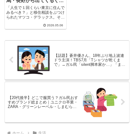
馬・長野から出てくるぐら
いがちょうどいい」｜ガル
「人生で１回くらい東京に住んで
民の東京移住論争まとめ
みるべき？」と移住相談をぶつけ
られたマツコ・デラックス。その
答えがまさかの 「群馬、長野
2026.05.06
か...
【話題】蒼井優さん、18年ぶり地上波連
ドラ主演！TBS7月「Tシャツが乾くま
で」→ガル民「silent脚本家か…」「また
ダラダラ喋るんか」の反応まとめ
【20代後半】どこで服買う？ガル民おす
すめブランド総まとめ｜ユニクロ卒業・
ZARA・グリーンレーベル・しまむら…
年代別リアル攻略法
ホーム
生活