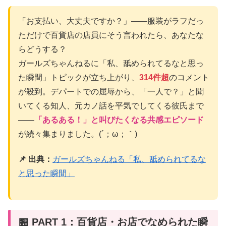
「お支払い、大丈夫ですか？」——服装がラフだっ
ただけで百貨店の店員にそう言われたら、あなたな
らどうする？
ガールズちゃんねるに「私、舐められてるなと思っ
た瞬間」トピックが立ち上がり、
314件超
のコメント
が殺到。デパートでの屈辱から、「一人で？」と聞
いてくる知人、元カノ話を平気でしてくる彼氏まで
——
「あるある！」と叫びたくなる共感エピソード
が続々集まりました。(´；ω；｀)
📌 出典：
ガールズちゃんねる「私、舐められてるな
と思った瞬間」
🏪 PART 1：百貨店・お店でなめられた瞬