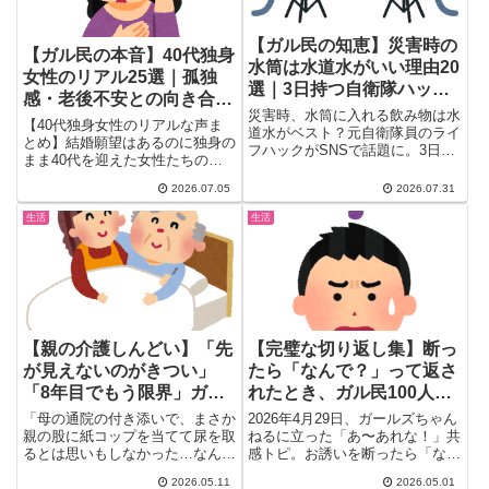
【ガル民の知恵】災害時の
【ガル民の本音】40代独身
水筒は水道水がいい理由20
女性のリアル25選｜孤独
選｜3日持つ自衛隊ハック
感・老後不安との向き合い
と氷・麦茶の注意点
災害時、水筒に入れる飲み物は水
方
【40代独身女性のリアルな声ま
道水がベスト？元自衛隊員のライ
とめ】結婚願望はあるのに独身の
フハックがSNSで話題に。3日長
まま40代を迎えた女性たちの本
持ちする保存の理由や、製氷機・
音を厳選。イオンで感じる孤独
マンションの貯水タンクの注意点
2026.07.05
2026.07.31
感、「奥さん」呼びのあるある、
まで、ガル民のリアルな体験談
老後の不安との向き合い方、独身
生活
生活
20選でまとめました。防災グッ
生活を楽しむ人の共通点まで、検
ズの見直しにも役立つ知恵が満載
索しても出てこないガル民のリア
です。
ルな声を一気にチェック。
【親の介護しんどい】「先
【完璧な切り返し集】断っ
が見えないのがきつい」
たら「なんで？」って返さ
「8年目でもう限界」ガル
れたとき、ガル民100人が
民の本音まとめ｜娘だけ丸
出した模範解答
「母の通院の付き添いで、まさか
2026年4月29日、ガールズちゃん
投げ・兄弟格差・お金の現
親の股に紙コップを当てて尿を取
ねるに立った「あ〜あれな！」共
るとは思いもしなかった…なんと
感トピ。お誘いを断ったら「なん
実
も言えない絶望感がありまし
で？」と詰められて困った...
2026.05.11
2026.05.01
た」...