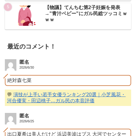
【物議】てんちむ第2子妊娠を発表
→"青汁ベビー"にガル民総ツッコミｗ
ｗｗ
最近のコメント！
匿名
2026/6/30
絶対森七菜
💬
演技が上手い若手女優ランキング20選｜小芝風花・
河合優実・田辺桃子…ガル民の本音評価
匿名
2026/6/25
出口夏希は美人だけど 浜辺美波はブス 大河でセンター