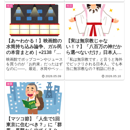
生活
生活
【あ〜わかる！】映画館の
【実は無宗教じゃな
水筒持ち込み論争、ガル民
い！？】「八百万の神だか
の本音まとめ｜+2138「水
ら選べないだけ」日本人の
筒くらいいいじゃん」
宗教観がユニークすぎる｜
映画館でポップコーンやジュース
「私は無宗教です」と言うと海外
vs「ルール違反」の結論
ガル民の本音まとめ
を買うのが「お約束」だったはず
でビックリされる日本人。でも本
なのに——。最近、水筒やペット
当に無宗教なの？初詣に行き、お
は？
ボトルを持ち込む人が増え、
葬式でお坊さんを呼び、クリス
2026.05.09
2026.05.10
「健...
マ...
健康
【マツコ節】「人生で1回
東京に住むべき？」に「群