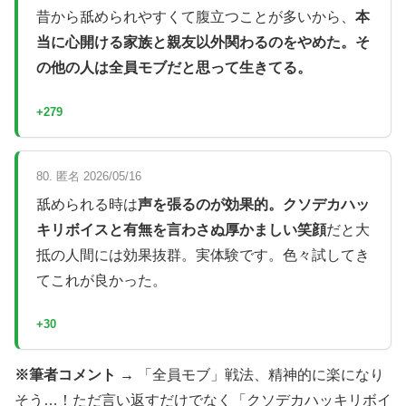
昔から舐められやすくて腹立つことが多いから、
本
当に心開ける家族と親友以外関わるのをやめた。そ
の他の人は全員モブだと思って生きてる。
+279
80. 匿名 2026/05/16
舐められる時は
声を張るのが効果的。クソデカハッ
キリボイスと有無を言わさぬ厚かましい笑顔
だと大
抵の人間には効果抜群。実体験です。色々試してき
てこれが良かった。
+30
※筆者コメント →
「全員モブ」戦法、精神的に楽になり
そう…！ただ言い返すだけでなく「クソデカハッキリボイ