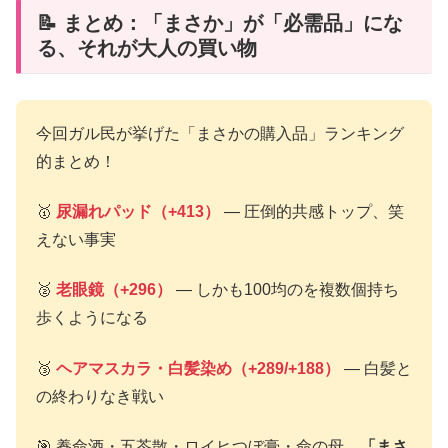
📝 まとめ：「まさか」が「必需品」にな
る、それが大人の買い物
今回ガル民が挙げた「まさかの購入品」ランキング
的まとめ！
🥇
尿漏れパッド（+413）
— 圧倒的共感トップ、笑
えない事実
🥈
老眼鏡（+296）
— しかも100均のを複数個持ち
歩くようになる
🥉
ヘアマスカラ・白髪染め（+289/+188）
— 白髪と
の終わりなき戦い
🎯 養命酒・五苓散・ロイヒつぼ膏・命の母…
「まさ