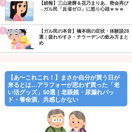
【続報】三山凌輝＆花乃まりあ、密会再び
→ガル民「反省ゼロ」に怒り心頭ｗｗｗ
【ガル民の本音】橋本病の症状・体験談28
選｜疲れやすさ・チラーヂンの飲み方まと
め
【あ〜これこれ！】まさか自分が買う日が
来るとは…アラフォーが思わず買った「老
い活グッズ」50選｜老眼鏡・尿漏れパッ
ド・養命酒、共感しかない