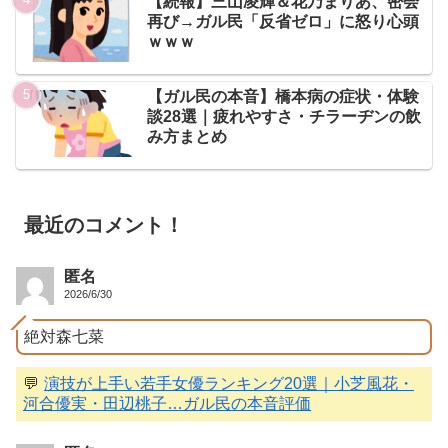
【続報】三山凌輝＆花乃まりあ、密会
再び→ガル民「反省ゼロ」に怒り心頭
ｗｗｗ
【ガル民の本音】橋本病の症状・体験
談28選｜疲れやすさ・チラーヂンの飲
み方まとめ
最近のコメント！
匿名
2026/6/30
絶対森七菜
💬
演技が上手い若手女優ランキング20選｜小芝風花・
河合優実・田辺桃子…ガル民の本音評価