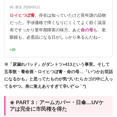
66. 匿名 2026/05/12
ロイヒつぼ膏
。存在は知っていたけど長年謎の品物
だった。手頃価格で痒くなりにくくてよく効く温湿
布ですっかり更年期障害の味方。あと
命の母
も、老
眼鏡も。必需品になる日がしっかり来るんだね～
+20
※「尿漏れパッド」がダントツ+413という事実。そして
五苓散・養命酒・ロイヒつぼ膏・命の母…「いつかお世話
になるかも」と思ってたものが気づいたらカゴの中に入っ
てるやつ。身に覚えありすぎて辛い(*´ω｀*)
☀️ PART 3：アームカバー・日傘…UVケ
アは完全に市民権を得た