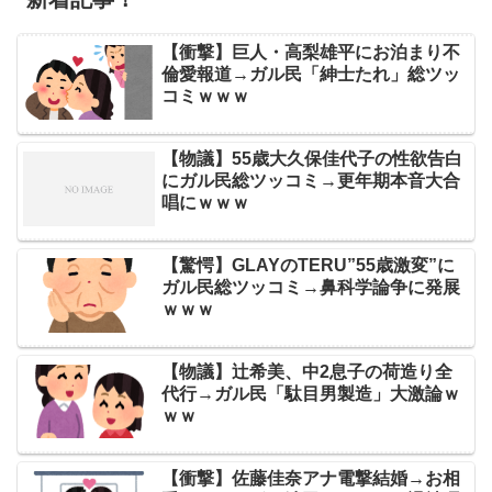
【衝撃】巨人・高梨雄平にお泊まり不
倫愛報道→ガル民「紳士たれ」総ツッ
コミｗｗｗ
【物議】55歳大久保佳代子の性欲告白
にガル民総ツッコミ→更年期本音大合
唱にｗｗｗ
【驚愕】GLAYのTERU”55歳激変”に
ガル民総ツッコミ→鼻科学論争に発展
ｗｗｗ
【物議】辻希美、中2息子の荷造り全
代行→ガル民「駄目男製造」大激論ｗ
ｗｗ
【衝撃】佐藤佳奈アナ電撃結婚→お相