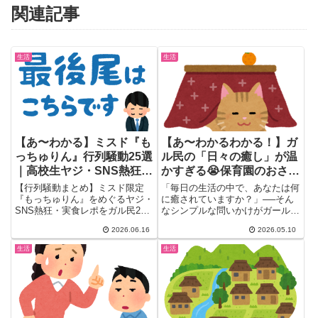
関連記事
生活
生活
【あ〜わかる】ミスド『も
【あ〜わかるわかる！】ガ
っちゅりん』行列騒動25選
ル民の「日々の癒し」が温
｜高校生ヤジ・SNS熱狂・
かすぎる😭保育園のおさん
ガル民の本音
ぽカート・猫・季節の花々
【行列騒動まとめ】ミスド限定
「毎日の生活の中で、あなたは何
…あなたは何に癒されて
『もっちゅりん』をめぐるヤジ・
に癒されていますか？」──そん
SNS熱狂・実食レポをガル民25
なシンプルな問いかけがガールズ
る？
人が語る。高校生のヤジ事件から
ちゃんねるで大反響(´∀｀)✨...
2026.06.16
2026.05.10
「並ぶほどじゃない」実食感想、
予約制への提言まで30-50代女性
生活
生活
のリアルな声を集結。