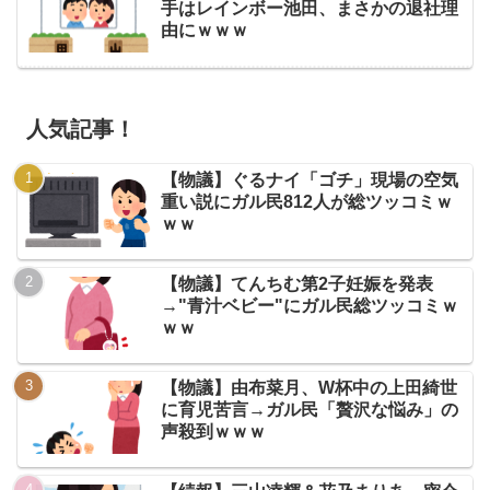
手はレインボー池田、まさかの退社理
由にｗｗｗ
人気記事！
【物議】ぐるナイ「ゴチ」現場の空気
重い説にガル民812人が総ツッコミｗ
ｗｗ
【物議】てんちむ第2子妊娠を発表
→"青汁ベビー"にガル民総ツッコミｗ
ｗｗ
【物議】由布菜月、W杯中の上田綺世
に育児苦言→ガル民「贅沢な悩み」の
声殺到ｗｗｗ