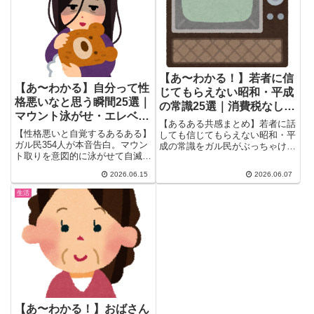
意見が続出。「好きで一人じゃな
い」という少数派の声まで、
30〜40代のリアルをまとめまし
た。
【あ〜わかる！】若者に信
【あ〜わかる】自分って性
じてもらえない昭和・平成
格悪いなと思う瞬間25選｜
の常識25選｜消費税なし・
マウント泳がせ・エレベー
病院に灰皿・待ち合わせは
【あるある共感まとめ】若者に話
ター連打・嫌いな人スルー
【性格悪いと自覚するあるある】
勘だけ
しても信じてもらえない昭和・平
のガル民本音
ガル民354人が本音告白。マウン
成の常識をガル民がぶっちゃけ。
ト取りを意図的に泳がせて自滅さ
消費税ゼロ・病院の待合室に灰
せる快感、エレベーターの閉まる
皿・車の窓は回して開けた・ラジ
2026.06.15
2026.06.07
ボタン連打、他人の失敗にこっそ
カセでテレビ録音…30〜50代が
りニヤつく瞬間まで…「ガルちゃ
思わず「あ〜あったあった！」と
生活
んにいる時点で腐ってる」自覚ア
頷く懐かしあるある25選。
リ女性の黒い本音を一挙まとめ。
【あ〜わかる！】おばさん