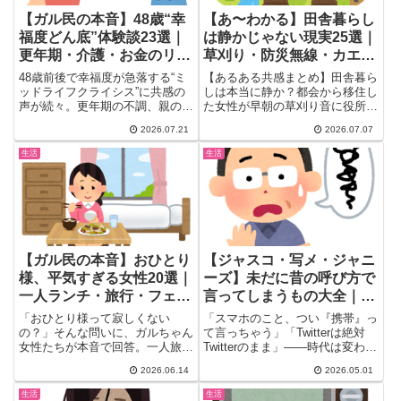
【ガル民の本音】48歳“幸
【あ〜わかる】田舎暮らし
福度どん底”体験談23選｜
は静かじゃない現実25選｜
更年期・介護・お金のリア
草刈り・防災無線・カエル
ル
の大合唱に移住者絶句
48歳前後で幸福度が急落する“ミ
【あるある共感まとめ】田舎暮ら
ッドライフクライシス”に共感の
しは本当に静か？都会から移住し
声が続々。更年期の不調、親の介
た女性が早朝の草刈り音に役所へ
護と相続問題、子育てが終わった
クレームし地元住民から総ツッコ
2026.07.21
2026.07.07
後の虚無感、老後資金への不安ま
ミを受けた話から、防災無線・カ
で、40〜50代のガル民たちのリ
エルの大合唱・除雪車まで、移住
生活
生活
アルな体験談と乗り越え方のヒン
前に知っておきたいリアルな騒音
トを厳選して23件まとめまし
事情をガル民の本音でまとめて紹
た。参考にどうぞ。
介します。
【ガル民の本音】おひとり
【ジャスコ・写メ・ジャニ
様、平気すぎる女性20選｜
ーズ】未だに昔の呼び方で
一人ランチ・旅行・フェス
言ってしまうもの大全｜
も全部楽しんでた
「もう直す気すらない」40
「おひとり様って寂しくない
「スマホのこと、つい『携帯』っ
代以上のあるあるが連鎖
の？」そんな問いに、ガルちゃん
て言っちゃう」「Twitterは絶対
女性たちが本音で回答。一人旅・
Twitterのまま」——時代は変わっ
一人ランチ・一人フェスまで全部
ても、口から出る...
2026.06.14
2026.05.01
楽しんでいる女性や、「共有した
い気持ちがそもそも無い」という
生活
生活