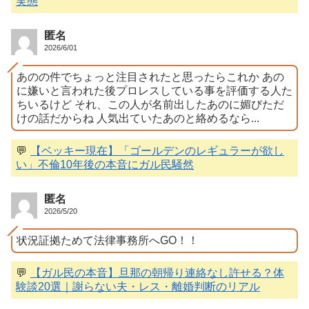
実態
匿名
2026/6/01
あのの件でちょっと注目されたと思ったらこれか あの
に嫌いと言われた後プロレスしている事を評価する人た
ちいるけど それ、この人が名前出したあのに媚びただ
けの話だからね 人気出ていたあのと絡めるなら...
💬
【ベッキー現在】「ゴールデンのレギュラーが欲し
い」不倫10年後の本音にガル民騒然
匿名
2026/5/20
状況証拠ためて法律事務所へGO！！
💬
【ガル民の本音】旦那の朝帰り連絡なし許せる？体
験談20選｜謝らない夫・レス・離婚判断のリアル