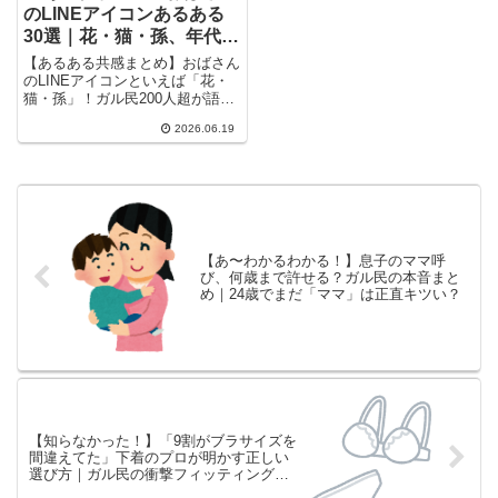
のLINEアイコンあるある
30選｜花・猫・孫、年代別
傾向まとめ
【あるある共感まとめ】おばさん
のLINEアイコンといえば「花・
猫・孫」！ガル民200人超が語る
年代別傾向（60代＝花、50代＝
2026.06.19
ペット、40代＝子供）から「自
撮りキツいし花くらいしかないの
よw」の告白まで、刺さるコメン
ト30選を厳選。自分も確実に当
てはまる。
【あ〜わかるわかる！】息子のママ呼
び、何歳まで許せる？ガル民の本音まと
め｜24歳でまだ「ママ」は正直キツい？
【知らなかった！】「9割がブラサイズを
間違えてた」下着のプロが明かす正しい
選び方｜ガル民の衝撃フィッティング体
験談まとめ