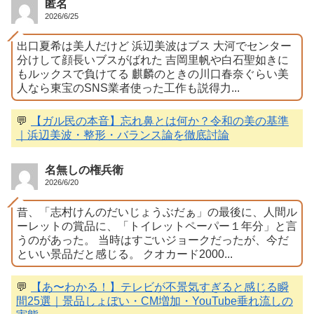
匿名
2026/6/25
出口夏希は美人だけど 浜辺美波はブス 大河でセンター
分けして顔長いブスがばれた 吉岡里帆や白石聖如きに
もルックスで負けてる 麒麟のときの川口春奈ぐらい美
人なら東宝のSNS業者使った工作も説得力...
💬
【ガル民の本音】忘れ鼻とは何か？令和の美の基準
｜浜辺美波・整形・バランス論を徹底討論
名無しの権兵衛
2026/6/20
昔、「志村けんのだいじょうぶだぁ」の最後に、人間ル
ーレットの賞品に、「トイレットペーパー１年分」と言
うのがあった。 当時はすごいジョークだったが、今だ
といい景品だと感じる。 クオカード2000...
💬
【あ〜わかる！】テレビが不景気すぎると感じる瞬
間25選｜景品しょぼい・CM増加・YouTube垂れ流しの