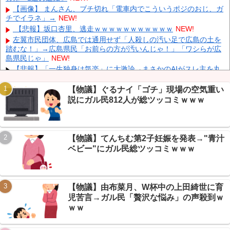
レミアリーグ初挑戦
NEW!
【画像】 まんさん、ブチ切れ「電車内でこういうポジのおじ、ガ
英国人「ようこそ」冨安健洋、クリスタルパレス加入が決定的
チでイラネ」→
NEW!
に！メディカル検査をパス！現地サポが歓迎！アーセナルファンも
【悲報】坂口杏里、逃走ｗｗｗｗｗｗｗｗｗｗｗ
NEW!
祝福！【海外の反応】
NEW!
左翼市民団体、広島では通用せず「人殺しの汚い足で広島の土を
キャデラックF1、致命的なブレーキ問題の原因が明らかになるも
踏むな！」→広島県民「お前らの方が汚いんじゃ！」「ワシらが広
解決には至っておらずめども立たず
NEW!
島県民じゃ」
NEW!
【画像】 テレ朝の気象予報士さん、意外と小さかった
NEW!
【悲報】「一生独身は気楽」に大激論→まさかのAIがスレ主を丸
裸にして塩対応かますｗｗｗ
NEW!
【悲報】酒飲めない奴はつまらない説→VIPPER大激論、トラン
【物議】ぐるナイ「ゴチ」現場の空気重い
プの禁酒理由まで判明ｗｗｗ
NEW!
説にガル民812人が総ツッコミｗｗｗ
【保存版】NGT48現役34人メンバー完全ガイド2026→正規13人
の”逆ピラミッド”がヤバいｗ
NEW!
Powered by livedoor 相互RSS
【悲報】NGT48板、過疎りすぎて新規の質問1つで大戦争ｗｗｗ
【物議】てんちむ第2子妊娠を発表→"青汁
→住民全員「俺も今日から新規です」
NEW!
ベビー"にガル民総ツッコミｗｗｗ
【悲報】アニソン盆踊り、キモオタに占領される
wwwwwwww
NEW!
【物議】由布菜月、W杯中の上田綺世に育
児苦言→ガル民「贅沢な悩み」の声殺到ｗ
ｗｗ
Powered by livedoor 相互RSS