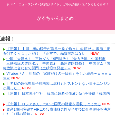
ヤバイ！ニュース(・∀・)の姉妹サイト。ガル民の鋭いコメをまとめます！
がるちゃんまとめ！
速報！
【悲報】 中国、橋の欄干が強風一発で粉々に 鉄筋ゼロ 当局「接
着剤でくっつけただけ」「正常で、品質問題はない」
NEW!
中国「大洪水！」三峡ダム「9門開放！（全力放流」中国都市
「三峡沿線の道路水没」中国政府「高速道路封鎖！」中国ダム「緊
急放流に合わせて開門（土砂崩れ発生」→
NEW!
VTuberさん、祖母の「家族だけの一日葬」をした結果ｗｗｗｗｗ
ｗｗ
NEW!
世界初の超伝導量子熱機関…燃料もピストンもない量子エンジン
が回った！
NEW!
【速報】 日本赤十字社、韓国に超希少血液Jr(a-)を提供「韓国内
では適合する血液を確保できなかった」※今回で4回目
NEW!
【画像】 小倉ゆうか(27)さん、7年ぶり『FRIDAY』表紙で神ボデ
【悲報】 ロシアさん、ついに国民の財産を没収しはじめる
NEW!
ィ大解放
NEW!
資産1億円突破でFIREの45歳独身男性が半年後に仕事復帰を決意
日本代表FW前田大然がイプスウィッチ・タウンへ移籍決定！プ
した「1通の通知」
NEW!