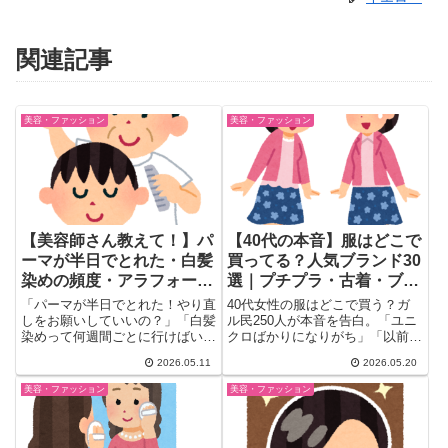
関連記事
美容・ファッション
美容・ファッション
【美容師さん教えて！】パ
【40代の本音】服はどこで
ーマが半日でとれた・白髪
買ってる？人気ブランド30
染めの頻度・アラフォーの
選｜プチプラ・古着・ブラ
うねり…ガル民の美容院
ンド派の声まとめ
「パーマが半日でとれた！やり直
40代女性の服はどこで買う？ガ
Q&A総まとめ
しをお願いしていいの？」「白髪
ル民250人が本音を告白。「ユニ
染めって何週間ごとに行けばい
クロばかりになりがち」「以前の
い？」「アラフォーになってうね
ブランドが似合わない」というア
2026.05.11
2026.05.20
り...
ラフォーあるあるから、
and.ST・Coca・しまむら・オン
美容・ファッション
美容・ファッション
ワードなど人気ブランド30選
と、体型カバーのコツ・古着節約
術まで一気にまとめました。