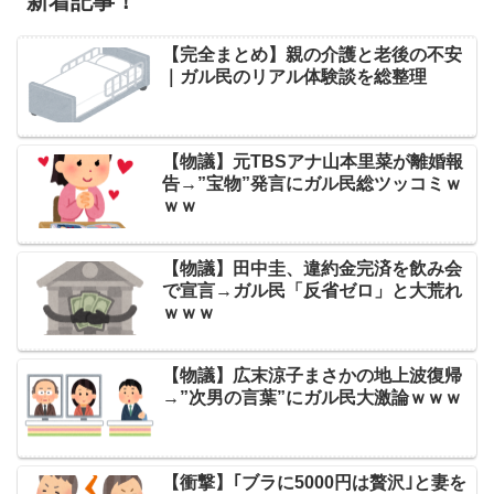
新着記事！
【完全まとめ】親の介護と老後の不安
｜ガル民のリアル体験談を総整理
【物議】元TBSアナ山本里菜が離婚報
告→”宝物”発言にガル民総ツッコミｗ
ｗｗ
【物議】田中圭、違約金完済を飲み会
で宣言→ガル民「反省ゼロ」と大荒れ
ｗｗｗ
【物議】広末涼子まさかの地上波復帰
→”次男の言葉”にガル民大激論ｗｗｗ
【衝撃】｢ブラに5000円は贅沢｣と妻を