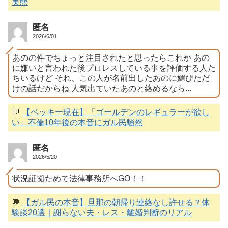
実態
匿名
2026/6/01
あのの件でちょっと注目されたと思ったらこれか あの
に嫌いと言われた後プロレスしている事を評価する人た
ちいるけど それ、この人が名前出したあのに媚びただ
けの話だからね 人気出ていたあのと絡めるなら...
💬
【ベッキー現在】「ゴールデンのレギュラーが欲し
い」不倫10年後の本音にガル民騒然
匿名
2026/5/20
状況証拠ためて法律事務所へGO！！
💬
【ガル民の本音】旦那の朝帰り連絡なし許せる？体
験談20選｜謝らない夫・レス・離婚判断のリアル