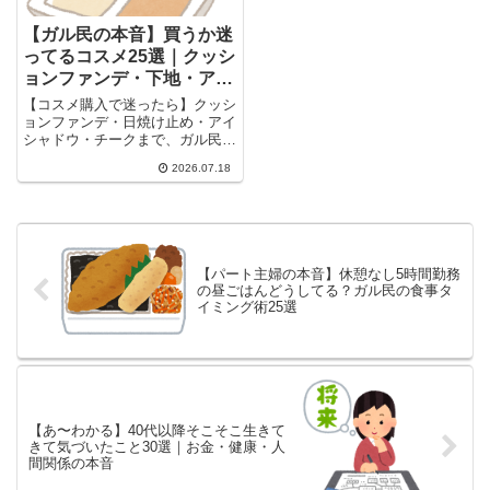
【ガル民の本音】買うか迷
ってるコスメ25選｜クッシ
ョンファンデ・下地・アイ
シャドウのリアル口コミ
【コスメ購入で迷ったら】クッシ
ョンファンデ・日焼け止め・アイ
シャドウ・チークまで、ガル民
110人の実体験レビューを厳選。
2026.07.18
プチプラからデパコスまで、色選
びのコツやファンデの塗り方ま
で、検索しても出てこないリアル
な口コミを一気にまとめました。
プレゼント選びの参考にも。
【パート主婦の本音】休憩なし5時間勤務
の昼ごはんどうしてる？ガル民の食事タ
イミング術25選
【あ〜わかる】40代以降そこそこ生きて
きて気づいたこと30選｜お金・健康・人
間関係の本音