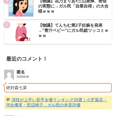
【物議】花乃まりあ×三山凌輝、密会
の実態に→ガル民「自業自得」の大合
唱ｗｗｗ
【物議】てんちむ第2子妊娠を発表
→"青汁ベビー"にガル民総ツッコミｗ
ｗｗ
最近のコメント！
匿名
2026/6/30
絶対森七菜
💬
演技が上手い若手女優ランキング20選｜小芝風花・
河合優実・田辺桃子…ガル民の本音評価