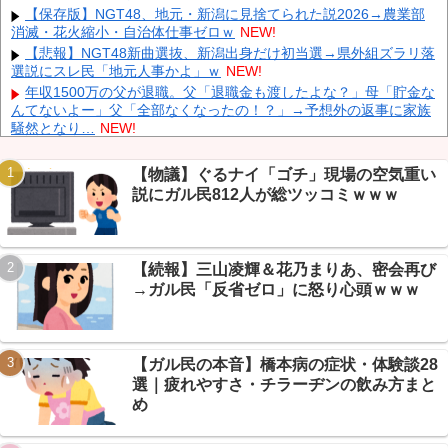
【保存版】NGT48、地元・新潟に見捨てられた説2026→農業部
【速報】 高市政権、エース級の財務官僚・一松旬氏を左遷「彼は
消滅・花火縮小・自治体仕事ゼロｗ
NEW!
協力的でなかった」財務省の言いなりではないことが判明
NEW!
【悲報】NGT48新曲選抜、新潟出身だけ初当選→県外組ズラリ落
中国製ルーター20機種にバックドア 外部から完全制御できる機能
選説にスレ民「地元人事かよ」ｗ
NEW!
が仕込まれていた
NEW!
年収1500万の父が退職。父「退職金も渡したよな？」母「貯金な
石油もない、鉄もない、国土の7割は山…それでも日本が世界屈
んてないよー」父「全部なくなったの！？」→予想外の返事に家族
指の経済大国になれた「勤勉さ」以外の勝因！
NEW!
騒然となり…
NEW!
嫁と子作り中なんだけどこうなるｗｗｗ
NEW!
【速報】 『有吉の夏休み』、とんでもない発表をしてしま
【物議】ぐるナイ「ゴチ」現場の空気重い
う！！！！！
NEW!
説にガル民812人が総ツッコミｗｗｗ
【速報】トランプ「イラン戦争、近く終結する」→エッヂ民「何
Powered by livedoor 相互RSS
回目だよ」総ツッコミｗｗｗ
NEW!
【朗報】日鉄が買収したUSスチール、まさかの1800億円利益貢
献→反対派「え？」ｗｗｗ
NEW!
【続報】三山凌輝＆花乃まりあ、密会再び
【まとめ】投資部投機部★1、トランプ発言も為替介入も華麗に
→ガル民「反省ゼロ」に怒り心頭ｗｗｗ
スルー→古河電工祭りにｗｗｗ
NEW!
【画像】 北海道の1500万の中古物件、レベチｗｗｗｗｗｗｗｗ
ｗｗｗｗｗｗｗｗｗｗｗｗ
NEW!
【ガル民の本音】橋本病の症状・体験談28
選｜疲れやすさ・チラーヂンの飲み方まと
め