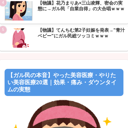
Powered by livedoor 相互RSS
【物議】花乃まりあ×三山凌輝、密会の実
態に→ガル民「自業自得」の大合唱ｗｗｗ
【物議】てんちむ第2子妊娠を発表→"青汁
ベビー"にガル民総ツッコミｗｗｗ
【ガル民の本音】やった美容医療・やりた
い美容医療20選｜効果・痛み・ダウンタイ
ムの実態