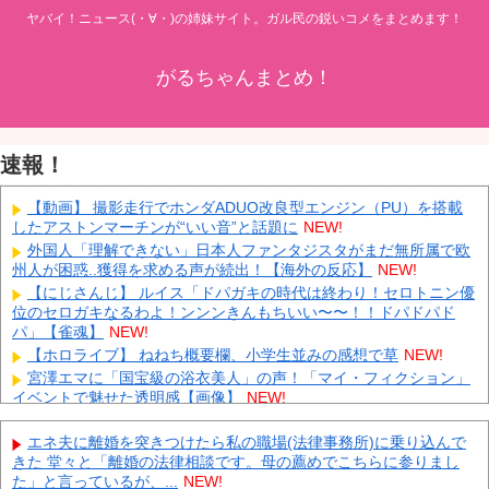
ヤバイ！ニュース(・∀・)の姉妹サイト。ガル民の鋭いコメをまとめます！
がるちゃんまとめ！
速報！
【動画】 撮影走行でホンダADUO改良型エンジン（PU）を搭載
したアストンマーチンが“いい音”と話題に
NEW!
外国人「理解できない」日本人ファンタジスタがまだ無所属で欧
州人が困惑..獲得を求める声が続出！【海外の反応】
NEW!
【にじさんじ】 ルイス「ドパガキの時代は終わり！セロトニン優
位のセロガキなるわよ！ンンンきんもちいい〜〜！！ドパドパド
パ」【雀魂】
NEW!
【ホロライブ】 ねねち概要欄、小学生並みの感想で草
NEW!
宮澤エマに「国宝級の浴衣美人」の声！「マイ・フィクション」
イベントで魅せた透明感【画像】
NEW!
インドネシア「高速鉄道！」中国「大赤字！」インドネシア「運
営会社の株式購入！（負債対策」中国「はい（巨額負債」インドネ
エネ夫に離婚を突きつけたら私の職場(法律事務所)に乗り込んで
シア「700km延伸計画！（実質中止」→
NEW!
きた 堂々と「離婚の法律相談です。母の薦めでこちらに参りまし
た」と言っているが、...
NEW!
クビになったバイト先の店長のインスタ見つけた
NEW!