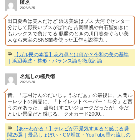
匿名
2026/6/25
出口夏希は美人だけど 浜辺美波はブス 大河でセンター
分けして顔長いブスがばれた 吉岡里帆や白石聖如きに
もルックスで負けてる 麒麟のときの川口春奈ぐらい美
人なら東宝のSNS業者使った工作も説得力...
💬
【ガル民の本音】忘れ鼻とは何か？令和の美の基準
｜浜辺美波・整形・バランス論を徹底討論
名無しの権兵衛
2026/6/20
昔、「志村けんのだいじょうぶだぁ」の最後に、人間ル
ーレットの賞品に、「トイレットペーパー１年分」と言
うのがあった。 当時はすごいジョークだったが、今だ
といい景品だと感じる。 クオカード2000...
💬
【あ〜わかる！】テレビが不景気すぎると感じる瞬
間25選｜景品しょぼい・CM増加・YouTube垂れ流しの