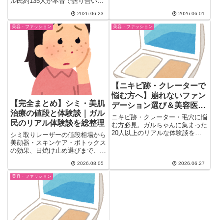
ル民約135人が本音で語り合い。
のリアルな声18選を厳選。頑張
リブはNG・麻も鬼門・Vネック
りすぎが逆効果な理由から、年相
2026.06.23
2026.06.01
が最強など、ストレートさんが
応の美しさへの切り替え方まで、
「わかる！」と頷く実体験の声
美容・ファッション
美容・ファッション
思わず頷く本音を一気にまとめ。
と、GU・ユニクロなどプチプラ
アイテムの細見えTipsをまとめま
した。
【ニキビ跡・クレーターで
悩む方へ】崩れないファン
【完全まとめ】シミ・美肌
デーション選び＆美容医療
治療の値段と体験談｜ガル
の比較｜ガル民体験談
ニキビ跡・クレーター・毛穴に悩
民のリアル体験談を総整理
む方必見。ガルちゃんに集まった
20人以上のリアルな体験談を厳
シミ取りレーザーの値段相場から
選。崩れにくいファンデーショ
美顔器・スキンケア・ボトックス
ン・下地の選び方から、皮膚科ケ
の効果、日焼け止め選びまで、当
ミカルピーリング・ダーマペン・
サイトのガル民体験談記事9本を
2026.08.05
2026.06.27
レチノールなど美容医療の効果ま
テーマ別に総整理しました。アラ
で一気にチェック。
フォー・アラフィフ世代のリアル
美容・ファッション
な美容費用と効果の実態がまるご
とわかる完全保存版まとめです。