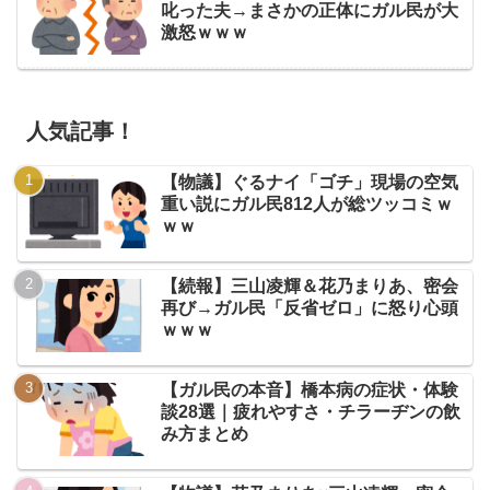
叱った夫→まさかの正体にガル民が大
激怒ｗｗｗ
人気記事！
【物議】ぐるナイ「ゴチ」現場の空気
重い説にガル民812人が総ツッコミｗ
ｗｗ
【続報】三山凌輝＆花乃まりあ、密会
再び→ガル民「反省ゼロ」に怒り心頭
ｗｗｗ
【ガル民の本音】橋本病の症状・体験
談28選｜疲れやすさ・チラーヂンの飲
み方まとめ