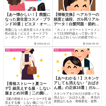
【あ〜懐かしい！】廃盤に
【情報交換】ヘアカラーの
なった資生堂コスメ・ブラ
頻度と値段、ガル民リアル
ンド30選｜ピエヌ・オード
データ！白髪問題・節約術
ブラン・ボングー…ガル民
まとめ
廃盤になった資生堂コスメをガル
「カット＋カラー＋トリートメン
が泣いた名品たち
民が語る！ピエヌ・オードブラ
トで13,000円超えって安い方？
ン・ボングー・プラウディア・ナ
みんなどれくらいの頻度で行って
チュルゴなど懐かしの名品30
る？」——そんな素朴な疑...
2026.06.21
2026.05.16
選。あの頃の香りとパッケージが
蘇る記憶。資生堂廃盤コスメ・ブ
美容・ファッション
美容・ファッション
ランド大特集。
【あ〜わかる！】スキンケ
アしても消えない「おばさ
【骨格ストレート夏コー
ん感」の正体18選｜ガル民
デ】細見えする服・しない
が語るたるみ・骨格・姿勢
服まとめ30選｜二の腕/胸/
スキンケアをどれだけ頑張っても
消えない「おばさん感」。本当の
素材の選び方をガル民が語
【夏の骨格ストレートコーデ】細
原因はたるみ・骨格変化・姿勢・
る
見えする服・しない服についてガ
髪質にあった！30〜50代ガル民