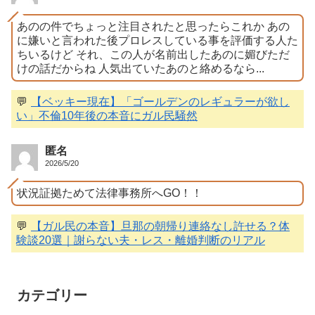
あのの件でちょっと注目されたと思ったらこれか あの
に嫌いと言われた後プロレスしている事を評価する人た
ちいるけど それ、この人が名前出したあのに媚びただ
けの話だからね 人気出ていたあのと絡めるなら...
💬
【ベッキー現在】「ゴールデンのレギュラーが欲し
い」不倫10年後の本音にガル民騒然
匿名
2026/5/20
状況証拠ためて法律事務所へGO！！
💬
【ガル民の本音】旦那の朝帰り連絡なし許せる？体
験談20選｜謝らない夫・レス・離婚判断のリアル
カテゴリー