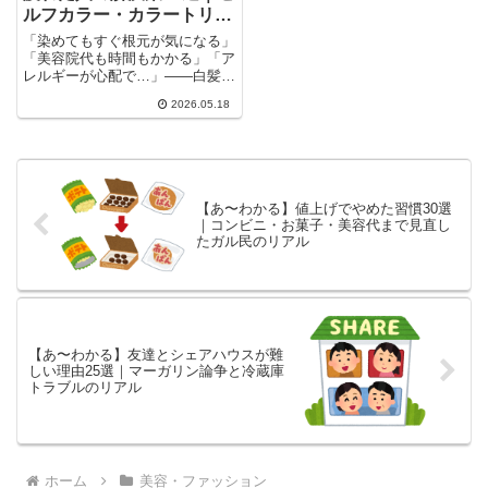
ルフカラー・カラートリー
トメント・グレイヘア移行
「染めてもすぐ根元が気になる」
の体験談まとめ
「美容院代も時間もかかる」「ア
レルギーが心配で…」——白髪染
めに疲れを感じているのは、あ
2026.05.18
な...
【あ〜わかる】値上げでやめた習慣30選
｜コンビニ・お菓子・美容代まで見直し
たガル民のリアル
【あ〜わかる】友達とシェアハウスが難
しい理由25選｜マーガリン論争と冷蔵庫
トラブルのリアル
ホーム
美容・ファッション