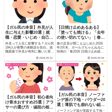
【ガル民の本音】外見が人
【日焼け止めあるある】
生に与えた影響20選｜就
「塗っても焼ける」「去年
職・恋愛・いじめ・自己肯
の使い切れてない」｜春
定感のリアル
2026・結局アネッサ最強
外見って人生に影響する？ガル民
春の足音が聞こえはじめた2026
説とクレンジング地獄
194人が衝撃の体験談を告白。就
年3月末、ガールズちゃんねるに
職面接で外見が有利に働いた実
恒例の「春2026 日焼け止め総
例、恋愛・結婚への影響、学生時
合」トピが立ちました。35...
2026.05.22
2026.05.04
代のルッキズムいじめ体験、ダイ
エットで人生が激変した話まで。
美容・ファッション
美容・ファッション
30〜50代女性のリアルな声20選
をまとめました。
【ガル民の本音】ノーファ
【ガル民の本音】初心者向
ンデ派の下地・パウダー20
け香水おすすめ25選｜アラ
選｜薄肌でも崩れない組み
サーの選び方・値段の相場
合わせ徹底比較
ノーファンデ派が実践する下地・