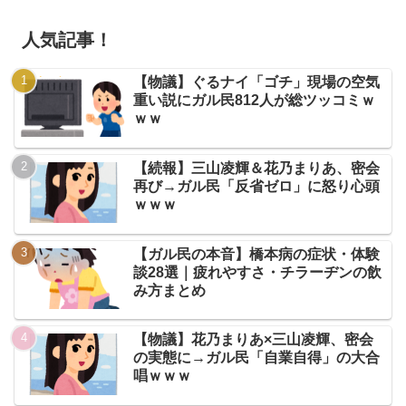
人気記事！
【物議】ぐるナイ「ゴチ」現場の空気
重い説にガル民812人が総ツッコミｗ
ｗｗ
【続報】三山凌輝＆花乃まりあ、密会
再び→ガル民「反省ゼロ」に怒り心頭
ｗｗｗ
【ガル民の本音】橋本病の症状・体験
談28選｜疲れやすさ・チラーヂンの飲
み方まとめ
【物議】花乃まりあ×三山凌輝、密会
の実態に→ガル民「自業自得」の大合
唱ｗｗｗ