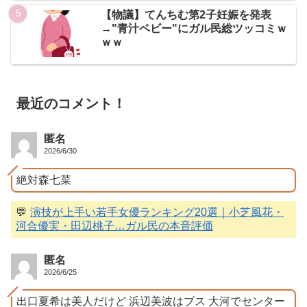
【物議】てんちむ第2子妊娠を発表
→"青汁ベビー"にガル民総ツッコミｗ
ｗｗ
最近のコメント！
匿名
2026/6/30
絶対森七菜
💬
演技が上手い若手女優ランキング20選｜小芝風花・
河合優実・田辺桃子…ガル民の本音評価
匿名
2026/6/25
出口夏希は美人だけど 浜辺美波はブス 大河でセンター