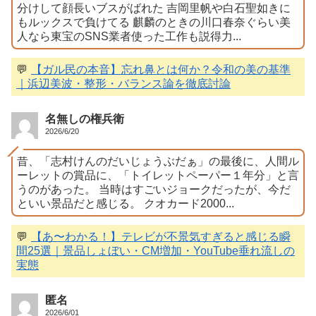
分けして顔長いブスがばれた 吉岡里帆や白石聖如きに
もルックスで負けてる 麒麟のときの川口春奈ぐらい美
人なら東宝のSNS業者使った工作も説得力...
💬
【ガル民の本音】忘れ鼻とは何か？令和の美の基準
｜浜辺美波・整形・バランス論を徹底討論
名無しの権兵衛
2026/6/20
昔、「志村けんのだいじょうぶだぁ」の最後に、人間ル
ーレットの賞品に、「トイレットペーパー１年分」と言
うのがあった。 当時はすごいジョークだったが、今だ
といい景品だと感じる。 クオカード2000...
💬
【あ〜わかる！】テレビが不景気すぎると感じる瞬
間25選｜景品しょぼい・CM増加・YouTube垂れ流しの
実態
匿名
2026/6/01