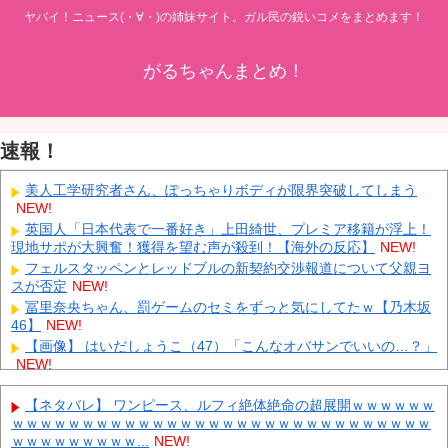
ヤバイ！ニュース(・∀・)の姉妹サイト。ガル民の鋭いコメをまとめます！
がるちゃんまとめ！
速報！
美人工学研究者さん、ぽっちゃりボディが限界突破してしまう
NEW!
英国人「日本代表で一番好き」上田綺世、プレミア移籍が浮上！
現地サポが大興奮！獲得を望む声が殺到！【海外の反応】
NEW!
フェルスタッペンとレッドブルの新契約交渉報道について父親ヨ
スが否定
NEW!
冨里奈央ちゃん、罰ゲームのセミをずっと気にしてたｗ【乃木坂
46】
NEW!
【画像】 はいだしょうこ（47）「こんなオバサンでいいの…？」
NEW!
ダイソーの220円のUSBケーブルが3ヶ月でダメになったんやが
NEW!
【ネタバレ】 ワンピース、ルフィ絶体絶命の超展開ｗｗｗｗｗｗ
ｗｗｗｗｗｗｗｗｗｗｗｗｗｗｗｗｗｗｗｗｗｗｗｗｗｗｗｗｗｗ
中国「大洪水！」三峡ダム「大雨で増水（台風直撃前」中国ダム
ｗｗｗｗｗｗｗｗｗ...
NEW!
「緊急放流！」中国鉄道「列車が走行中に流される」中国避難所