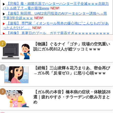
「支援物資は有料です」謎の勢力「え」→
NEW!
【悲報】毒・細菌兵器でハンターハンター王子全滅ｗｗｗ念能力
バトル終了？→毒が最強www
NEW!
韓国人の対日好感度が過去最高に、「ノージャパン」は終わっ
た？＝ネット「中国より100倍いい」
NEW!
【速報】秋田県、UAE2兆円投資のAIデータセンター誘致へ→県
予算3年分超ｗｗｗ
NEW!
【速報】 毎日新聞のベテラン記者を逮捕 包丁で夫を脅した容疑
NEW!
【速報】 専門家「イオンモール熊本の爆心地に”こんなもの”があ
ったんだけど…」
NEW!
中国人のリウさん、新エネ車で国境越えたら遠隔操作で30時間ロ
ックされる！
NEW!
【画像】 真夏日のプール、ガチで最高すぎｗｗｗｗｗｗｗｗｗｗ
NEW!
内田梨瑚受刑者「社会に戻りたいです」
NEW!
【物議】ぐるナイ「ゴチ」現場の空気重い
【悲報】免許取り立て大学生、AT限定煽るも→40万かけてペーパ
説にガル民812人が総ツッコミｗｗｗ
ードライバーだったｗｗｗ
NEW!
【保存版】657レスの絵晒しスレ、イッチが全部を全力で褒めた
Powered by livedoor 相互RSS
結果→まさかの神スレ化ｗｗｗ
NEW!
【続報】三山凌輝＆花乃まりあ、密会再び
【炎上】岸谷蘭丸(25)の喫煙者権利論→芸スポ+民「払うのが嫌な
ら吸うな」総ツッコミｗｗｗ
NEW!
→ガル民「反省ゼロ」に怒り心頭ｗｗｗ
【画像】 福岡、こんなのが普通に走ってるｗｗｗｗｗｗｗｗｗｗ
ｗｗｗｗｗｗ
NEW!
【ガル民の本音】橋本病の症状・体験談28
選｜疲れやすさ・チラーヂンの飲み方まと
め
Powered by livedoor 相互RSS