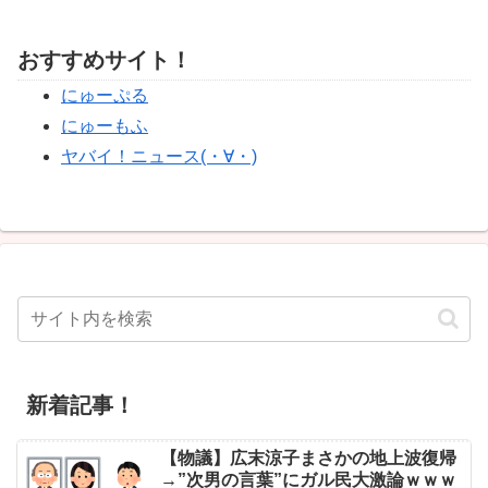
おすすめサイト！
にゅーぷる
にゅーもふ
ヤバイ！ニュース(・∀・)
新着記事！
【物議】広末涼子まさかの地上波復帰
→”次男の言葉”にガル民大激論ｗｗｗ