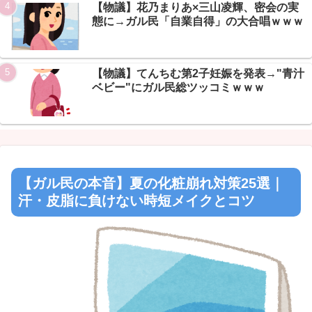
【物議】花乃まりあ×三山凌輝、密会の実
態に→ガル民「自業自得」の大合唱ｗｗｗ
【物議】てんちむ第2子妊娠を発表→"青汁
ベビー"にガル民総ツッコミｗｗｗ
【ガル民の本音】夏の化粧崩れ対策25選｜
汗・皮脂に負けない時短メイクとコツ