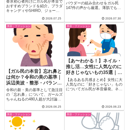
まとめ
香水初心者向けにガル民が本音で
パウダーの組み合わせをガル民
おすすめブランドを紹介。プラダ
147件の声から厳選。薄肌でも崩
キャンディやSHIRO、ジョーマ
れにくい理由、50代でファンデ
ローンなど人気の香りから、値段
を卒業する理由、毛穴カバーのコ
2026.07.25
2026.07.30
が高い理由、つけすぎない香らせ
ツまで、プチプラからデパコスま
方のコツまで、アラサー・アラフ
で幅広く紹介します。
美容・ファッション
美容・ファッション
ォー世代のリアルな声を25選ま
とめました。
【あ〜わかる！】ネイル・
推し活…女性に人気なのに
【ガル民の本音】忘れ鼻と
好きじゃないもの35選｜ガ
は何か？令和の美の基準｜
ル民の本音
【あるある共感まとめ】女性に大
浜辺美波・整形・バランス
人気なのに「好きじゃない」もの
論を徹底討論
についてガル民が本音爆発。ネイ
令和の新・美の基準として急注目
ル・まつエク・口紅・推し活・ぬ
の「忘れ鼻」について、ガールズ
い活・ちいかわ・ディズニー…
ちゃんねるの480人超が大討論！
389人のリアルな声を厳選。共感
浜辺美波の忘れ鼻の特徴、整形で
2026.06.25
2026.06.23
しすぎて震えるものばかり！
本当に作れるのか、横顔との関
係、昭和の美人（中山美穂・竹内
美容・ファッション
美容・ファッション
結子）との比較まで、ガル民の本
音コメント15選をまとめまし
た。