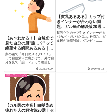
【貧乳あるある】カップ付
きインナーが合わない問
題、ガル民の解決策20選｜
ユニクロ・グンゼ・プチプ
貧乳だとカップ付きインナーがカ
ラ代替品まとめ
パカパ・ガバガバになる悩み、ガ
【あ〜わかる！】自然光で
ル民が徹底討論。グンゼ・ユニク
見た自分の肌”誰…？”って
ロのおすすめ品や選び方4つのポ
絶望する瞬間あるある｜車
イント、巨乳民の意外な悩みまで
20選でまとめました。
の鏡・夜の電車の窓・歯医
家の鏡で「今日のメイクOK！」
者のライト
って自信満々に出かけて、外で自
分を見て「誰…？」って絶望した
こと、ありませんか…？(´；ω...
2026.05.09
2026.05.18
美容・ファッション
【ガル民の本音】白髪染め
疲れた人の解決策20選｜セ