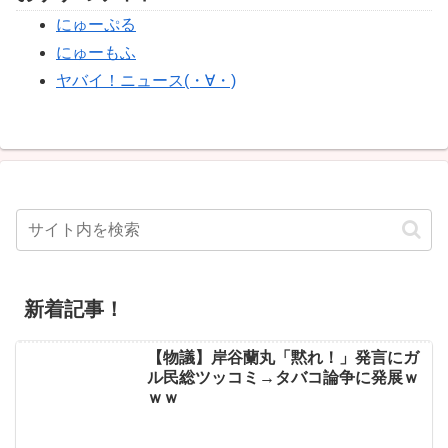
にゅーぷる
にゅーもふ
ヤバイ！ニュース(・∀・)
新着記事！
【物議】岸谷蘭丸「黙れ！」発言にガ
ル民総ツッコミ→タバコ論争に発展ｗ
ｗｗ