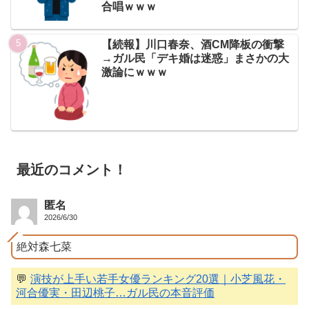
合唱ｗｗｗ
【続報】川口春奈、酒CM降板の衝撃
→ガル民「デキ婚は迷惑」まさかの大
激論にｗｗｗ
最近のコメント！
匿名
2026/6/30
絶対森七菜
💬
演技が上手い若手女優ランキング20選｜小芝風花・
河合優実・田辺桃子…ガル民の本音評価