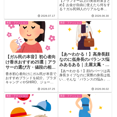
習慣を25選で紹介。マツエクや
【アラフォー以上の美容対策まと
りすぎ論争の本音や、シミ・くす
る？
め】お金が自由に使えたら何をす
み対策、パーソナルジムで結果を
る？ガル民99人のリアルな本音
出したコツまで、検索しても出て
を厳選。白髪ケア・シミ取りレー
2026.07.17
2026.06.30
こないリアルな声を一気にチェッ
ザー・エステ・美容皮膚科・糸リ
クできます。
フト・ピラティスなど、アラフォ
美容・ファッション
美容・ファッション
ー女性の「やりたい美容」20選
を徹底まとめ。
【あ〜わかる！】高身長顔
【ガル民の本音】初心者向
なのに低身長のバランス悩
け香水おすすめ25選｜アラ
みあるある｜土屋太鳳・高
サーの選び方・値段の相場
梨沙羅も同タイプ？スタイ
【あ〜わかる！】顔のパーツは高
まとめ
香水初心者向けにガル民が本音で
リング術20選
身長タイプなのに実際の身長は低
おすすめブランドを紹介。プラダ
い…そんな「バランスの悩み」を
キャンディやSHIRO、ジョーマ
持つガル民の体験談とリアルアド
ローンなど人気の香りから、値段
バイスをまとめ。土屋太鳳・高梨
2026.07.25
2026.06.02
が高い理由、つけすぎない香らせ
沙羅・板野友美も同タイプ？芸能
方のコツまで、アラサー・アラフ
人事例とスタイリングのコツ、ヘ
美容・ファッション
美容・ファッション
ォー世代のリアルな声を25選ま
アスタイル・ファッション術を
とめました。
20選でご紹介。