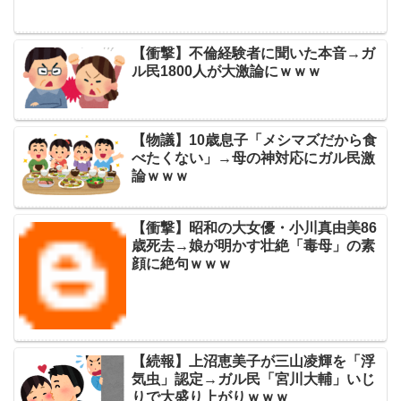
【衝撃】不倫経験者に聞いた本音→ガ
ル民1800人が大激論にｗｗｗ
【物議】10歳息子「メシマズだから食
べたくない」→母の神対応にガル民激
論ｗｗｗ
【衝撃】昭和の大女優・小川真由美86
歳死去→娘が明かす壮絶「毒母」の素
顔に絶句ｗｗｗ
【続報】上沼恵美子が三山凌輝を「浮
気虫」認定→ガル民「宮川大輔」いじ
りで大盛り上がりｗｗｗ