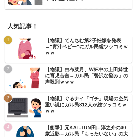
人気記事！
【物議】てんちむ第2子妊娠を発表
→"青汁ベビー"にガル民総ツッコミｗ
ｗｗ
【物議】由布菜月、W杯中の上田綺世
に育児苦言→ガル民「贅沢な悩み」の
声殺到ｗｗｗ
【物議】ぐるナイ「ゴチ」現場の空気
重い説にガル民812人が総ツッコミｗ
ｗｗ
【衝撃】元KAT-TUN田口淳之介の40
歳近影→ガル民「もったいない」の大