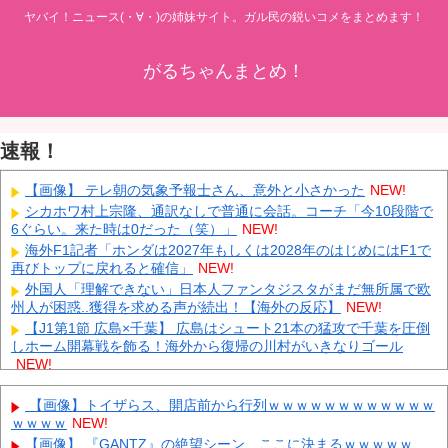
ヤバイ！ニュース(・∀・)の姉妹サイト。ガル民の鋭いコメをまとめます！
がるちゃんまとめ！
速報！
【画像】 テレ朝の気象予報士さん、意外と小さかった
NEW!
シカホワ村上宗隆、通訳なしで普通に会話。コーチ「今10段階で
6ぐらい。来た時は0だった（笑）」
NEW!
海外F1記者「ホンダは2027年もしくは2028年のはじめにはF1で
再びトップに戻れると確信」
NEW!
外国人「理解できない」日本人ファンタジスタがまだ無所属で欧
州人が困惑..獲得を求める声が続出！【海外の反応】
NEW!
【J1第1節 広島×千葉】 広島はシュート21本の猛攻で千葉を圧倒
しホーム開幕戦を飾る！海外から復帰の川村がいきなりゴール
NEW!
【速報】 韓国サッカー協会審判部関係者、責任転嫁「外国人審判
たちが先にマッサージを望んだ」
NEW!
【画像】トイザらス、開店前から行列ｗｗｗｗｗｗｗｗｗｗｗｗ
ｗｗｗｗ
NEW!
中国「大洪水！」三峡ダム「決壊危機」中国政府「新水路建設！
（三峡新水路」現場職員「内部情報公開！（失踪」湖南省「三峡放
【画像】 『GANTZ』の絶望シーン、ここに決まるｗｗｗｗｗ