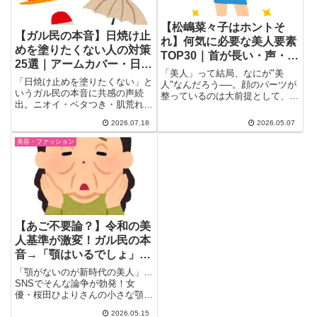
【松嶋菜々子はホントそ
【ガル民の本音】日焼け止
れ】何気に必要な美人要素
めを塗りたくない人の対策
TOP30｜首が長い・声・髪
25選｜アームカバー・日
艶…後ろ姿で美人とわかる
「美人」って結局、なにが"美
傘・UVパーカーのリアル
「日焼け止めを塗りたくない」と
骨格も話題
人"なんだろう──。顔のパーツが
いうガル民の本音に共感の声続
整っているのは大前提として、ガ
出。ニオイ・ベタつき・肌荒れと
ル民が口を揃えて挙げたのは "...
いった理由から、日傘・アームカ
2026.07.18
2026.05.07
バー・UVカットパーカーなどの
物理対策、ワークマングッズの実
美容・ファッション
力まで、103件のリアルな体験談
を厳選。今年の紫外線対策の参考
にどうぞ。
【あご不要論？】令和の美
人基準が激変！ガル民の本
音→「顎はいるでしょ」が
+3462で圧勝ｗｗｗ
「顎がないのが新時代の美人」…
SNSでそんな論争が勃発！女
優・桜田ひよりさんの小さな顎が
話題になり、「あご不要論」とま
2026.05.15