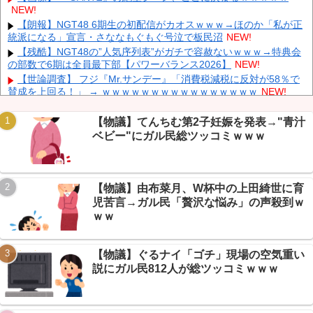
流情報（画像」台風13号「三峡接近」→
NEW!
NEW!
玉城デニー「日本政府から！アメリカから！沖縄を取り戻す！」
【朗報】NGT48 6期生の初配信がカオスｗｗｗ→ほのか「私が正
NEW!
統派になる」宣言・さななもぐもぐ号泣で板民沼
NEW!
中国の三峡ダムが全開放流を実施…長江流域で深刻な洪水被害！
【残酷】NGT48の”人気序列表”がガチで容赦ないｗｗｗ→特典会
NEW!
の部数で6期は全員最下部【パワーバランス2026】
NEW!
韓国人の対日好感度が過去最高に、「ノージャパン」は終わっ
【世論調査】 フジ『Mr.サンデー』「消費税減税に反対が58％で
た？＝ネット「中国より100倍いい」
NEW!
賛成を上回る！」 → ｗｗｗｗｗｗｗｗｗｗｗｗｗｗｗｗ
NEW!
【画像】 ワイ底辺期間工の夕食がこちらｗｗｗｗｗ
NEW!
【画像】 北朝鮮のビアガール、昭和ｗｗｗｗｗｗ
NEW!
【物議】てんちむ第2子妊娠を発表→"青汁
ベビー"にガル民総ツッコミｗｗｗ
【速報】ヒカル、月額490円で”教祖”宣言→年内10万人・日本武
道館目指すとｗｗｗ民ざわつく
NEW!
【悲報】散歩つまらなすぎる→エッヂ民の生活の知恵がガチで参
Powered by livedoor 相互RSS
考になったｗｗｗ
NEW!
【物議】由布菜月、W杯中の上田綺世に育
【全文】マッチングアプリの年収詐欺→WhatsApp信頼構築→気
児苦言→ガル民「贅沢な悩み」の声殺到ｗ
づいたら消費者金融で800万円失ったｗｗｗ
NEW!
ｗｗ
【物議】ぐるナイ「ゴチ」現場の空気重い
説にガル民812人が総ツッコミｗｗｗ
Powered by livedoor 相互RSS