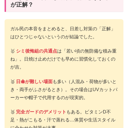
が正解？
ガル民の本音をまとめると、日差し対策の「正解」
はひとつじゃないというのが結論でした。
🥇
シミ後悔組の共通点
は「若い頃の無防備な積み重
ね」。日焼け止めだけでも早めに習慣化しておくの
が吉。
🥈
日傘が難しい場面
も多い（人混み・荷物が多いと
き・両手がふさがるとき）。その場合はUVカットパ
ーカーや帽子で代用するのが現実的。
🥉
完全ガードのデメリット
もある。ビタミンD不
足・熱がこもる・汗で蒸れる…体質や生活スタイル
に合わせた対策が大事。