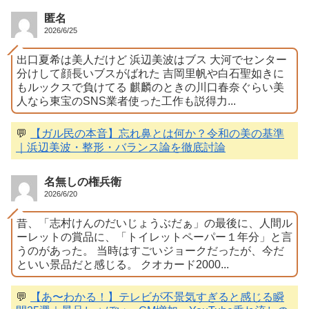
匿名
2026/6/25
出口夏希は美人だけど 浜辺美波はブス 大河でセンター
分けして顔長いブスがばれた 吉岡里帆や白石聖如きに
もルックスで負けてる 麒麟のときの川口春奈ぐらい美
人なら東宝のSNS業者使った工作も説得力...
💬
【ガル民の本音】忘れ鼻とは何か？令和の美の基準
｜浜辺美波・整形・バランス論を徹底討論
名無しの権兵衛
2026/6/20
昔、「志村けんのだいじょうぶだぁ」の最後に、人間ル
ーレットの賞品に、「トイレットペーパー１年分」と言
うのがあった。 当時はすごいジョークだったが、今だ
といい景品だと感じる。 クオカード2000...
💬
【あ〜わかる！】テレビが不景気すぎると感じる瞬