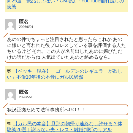
間25選｜景品しょぼい・CM増加・YouTube垂れ流しの
実態
匿名
2026/6/01
あのの件でちょっと注目されたと思ったらこれか あの
に嫌いと言われた後プロレスしている事を評価する人た
ちいるけど それ、この人が名前出したあのに媚びただ
けの話だからね 人気出ていたあのと絡めるなら...
💬
【ベッキー現在】「ゴールデンのレギュラーが欲し
い」不倫10年後の本音にガル民騒然
匿名
2026/5/20
状況証拠ためて法律事務所へGO！！
💬
【ガル民の本音】旦那の朝帰り連絡なし許せる？体
験談20選｜謝らない夫・レス・離婚判断のリアル