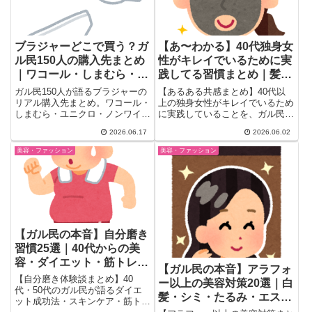
ブラジャーどこで買う？ガ
【あ〜わかる】40代独身女
ル民150人の購入先まとめ
性がキレイでいるために実
｜ワコール・しまむら・ノ
践してる習慣まとめ｜髪・
ンワイヤーのリアル
肌・体型・清潔感18選
ガル民150人が語るブラジャーの
【あるある共感まとめ】40代以
リアル購入先まとめ。ワコール・
上の独身女性がキレイでいるため
しまむら・ユニクロ・ノンワイヤ
に実践していることを、ガル民が
ー派の本音を厳選。30〜40代女
本音トーク。肌ケア・髪ケア・体
2026.06.17
2026.06.02
性がブラトップをやめてワコール
型維持・清潔感・更年期の乗り越
に戻った後悔談、プチプラvs高
え方まで、同世代のリアルな体験
美容・ファッション
美容・ファッション
品質の本音比較まで徹底まとめ。
を18件厳選。日頃の小さな習慣
試着フィッティングのリアルな体
の積み重ねが実を結ぶ、40代女
験談も収録。
性の美容の知恵まとめ。
【ガル民の本音】自分磨き
習慣25選｜40代からの美
容・ダイエット・筋トレの
【ガル民の本音】アラフォ
リアル
【自分磨き体験談まとめ】40
ー以上の美容対策20選｜白
代・50代のガル民が語るダイエ
髪・シミ・たるみ・エス
ット成功法・スキンケア・筋トレ
テ、お金があったら何す