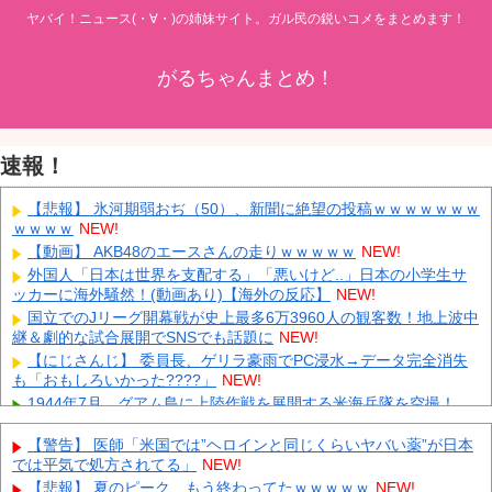
ヤバイ！ニュース(・∀・)の姉妹サイト。ガル民の鋭いコメをまとめます！
がるちゃんまとめ！
速報！
【悲報】 氷河期弱おぢ（50）、新聞に絶望の投稿ｗｗｗｗｗｗｗ
ｗｗｗｗ
NEW!
【動画】 AKB48のエースさんの走りｗｗｗｗｗ
NEW!
外国人「日本は世界を支配する」「悪いけど..」日本の小学生サ
ッカーに海外騒然！(動画あり)【海外の反応】
NEW!
国立でのJリーグ開幕戦が史上最多6万3960人の観客数！地上波中
継＆劇的な試合展開でSNSでも話題に
NEW!
【にじさんじ】 委員長、ゲリラ豪雨でPC浸水→データ完全消失
も「おもしろいかった????」
NEW!
1944年7月、グアム島に上陸作戦を展開する米海兵隊を空撮！
NEW!
【警告】 医師「米国では”ヘロインと同じくらいヤバい薬”が日本
【画像】 農家ワイが作ったタマネギ、お前らの想像する1.5倍は
では平気で処方されてる」
NEW!
デカいぞ
NEW!
【悲報】 夏のピーク、もう終わってたｗｗｗｗｗ
NEW!
韓国サッカーのイメージが墜落
NEW!