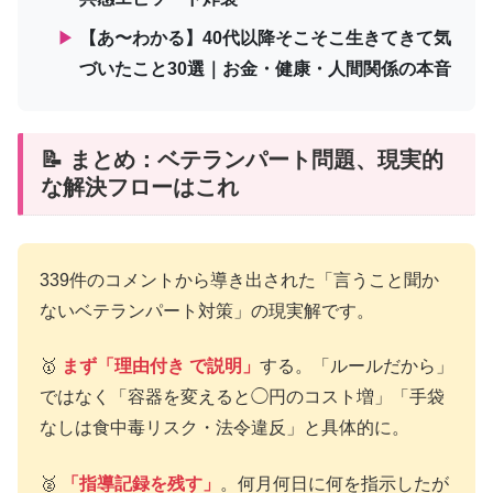
▶
【あ〜わかる】40代以降そこそこ生きてきて気
づいたこと30選｜お金・健康・人間関係の本音
📝 まとめ：ベテランパート問題、現実的
な解決フローはこれ
339件のコメントから導き出された「言うこと聞か
ないベテランパート対策」の現実解です。
🥇
まず「理由付き で説明」
する。「ルールだから」
ではなく「容器を変えると◯円のコスト増」「手袋
なしは食中毒リスク・法令違反」と具体的に。
🥈
「指導記録を残す」
。何月何日に何を指示したが