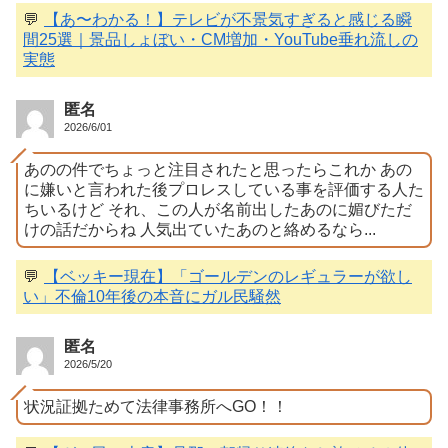
💬
【あ〜わかる！】テレビが不景気すぎると感じる瞬
間25選｜景品しょぼい・CM増加・YouTube垂れ流しの
実態
匿名
2026/6/01
あのの件でちょっと注目されたと思ったらこれか あの
に嫌いと言われた後プロレスしている事を評価する人た
ちいるけど それ、この人が名前出したあのに媚びただ
けの話だからね 人気出ていたあのと絡めるなら...
💬
【ベッキー現在】「ゴールデンのレギュラーが欲し
い」不倫10年後の本音にガル民騒然
匿名
2026/5/20
状況証拠ためて法律事務所へGO！！