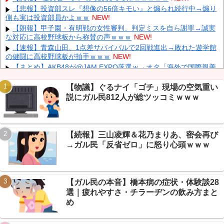
【悲報】投資部スレ『想像の56倍キモい』と煽られ続行中→煽り
【衝撃】 中国製ルーター20機種にバックドア発見！ ネットに繋
側も実は投資部員かよｗｗ
NEW!
ぐだけで35秒ごとに中国のサーバーと通信
NEW!
【朗報】甲子園・有明戦の女性審判、判定ミスを自ら謝罪→誠実
中国「大洪水！」中国ダム「決壊」地元民「公式発表より死者多
な対応に高校野球板から称賛の声ｗｗｗ
NEW!
い！」中国政府「住民拘束！（安否不明」中国当局「救助隊動画も
削除」台風13号「三峡ダム接近中」→
NEW!
【速報】青森山田、1点差サバイバルで2回戦進出→敗れた遊学館
の健闘に高校野球板が拍手ｗｗｗ
NEW!
【まとめ】AKB48が@JAM EXPO落選ｗ→オタ「海外で国際親善
活動中」擁護に煽り殺到
NEW!
【緊急】 今の若者に急増している『コレ』依存、めちゃくちゃ深
【物議】ぐるナイ「ゴチ」現場の空気重い
刻な模様w w w w w w w w w w
NEW!
説にガル民812人が総ツッコミｗｗｗ
Powered by livedoor 相互RSS
【吉報】 博多どんたくエチすぎるｗｗｗｗｗｗｗｗｗｗｗｗｗｗ
ｗ
NEW!
【画像】 福原遥さん、意外とあるｗ
NEW!
【続報】三山凌輝＆花乃まりあ、密会再び
【朗報】冨安健洋、プレミア復帰でクリスタルパレス加入→鎌田
→ガル民「反省ゼロ」に怒り心頭ｗｗｗ
と同僚に芸スポ+民歓喜ｗｗｗ
NEW!
【ガル民の本音】橋本病の症状・体験談28
選｜疲れやすさ・チラーヂンの飲み方まと
Powered by livedoor 相互RSS
め