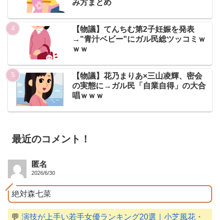
み方まとめ
【物議】てんちむ第2子妊娠を発表
→"青汁ベビー"にガル民総ツッコミｗ
ｗｗ
【物議】花乃まりあ×三山凌輝、密会
の実態に→ガル民「自業自得」の大合
唱ｗｗｗ
最近のコメント！
匿名
2026/6/30
絶対森七菜
💬
演技が上手い若手女優ランキング20選｜小芝風花・