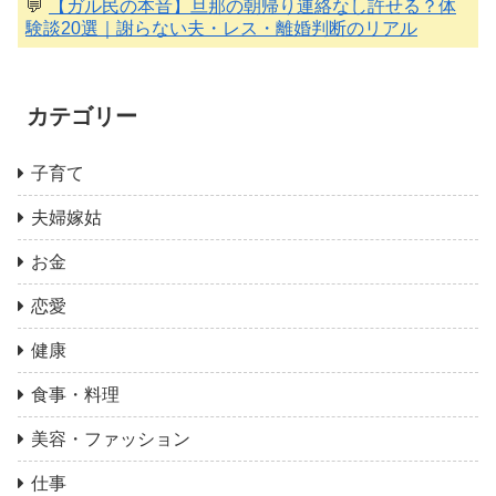
💬
【ガル民の本音】旦那の朝帰り連絡なし許せる？体
験談20選｜謝らない夫・レス・離婚判断のリアル
カテゴリー
子育て
夫婦嫁姑
お金
恋愛
健康
食事・料理
美容・ファッション
仕事