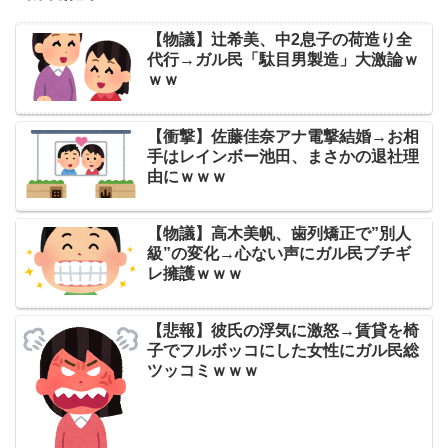
【物議】辻希美、中2息子の荷造り全
代行→ガル民「駄目男製造」大激論ｗ
ｗｗ
【衝撃】佐藤佳奈アナ電撃結婚→お相
手はレインボー池田、まさかの退社理
由にｗｗｗ
【物議】高木美帆、歯列矯正で”別人
級”の変化→心ない声にガル民ブチギ
レ擁護ｗｗｗ
【悲報】彼氏の浮気に激怒→賃貸を椅
子でフルボッコにした女性にガル民総
ツッコミｗｗｗ