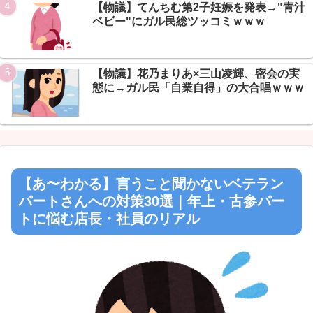
【物議】てんちむ第2子妊娠を発表→"青汁
ベビー"にガル民総ツッコミｗｗｗ
【物議】花乃まりあ×三山凌輝、密会の実
態に→ガル民「自業自得」の大合唱ｗｗｗ
【あ〜わかる】言うこと聞かないベテラン
パートさんへの対策30選｜年上・古参パー
トに悩む店長・社員のリアル