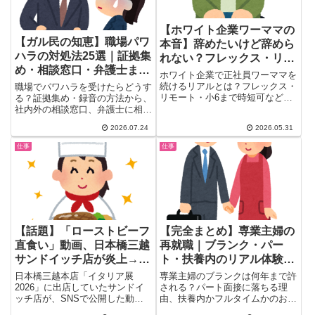
【ホワイト企業ワーママの
【ガル民の知恵】職場パワ
本音】辞めたいけど辞めら
ハラの対処法25選｜証拠集
れない？フレックス・リモ
め・相談窓口・弁護士まで
ート・時短で感じるリアル
ホワイト企業で正社員ワーママを
本音まとめ
な働き方25選
続けるリアルとは？フレックス・
職場でパワハラを受けたらどうす
リモート・小6まで時短可など充
る？証拠集め・録音の方法から、
実した制度がある一方、「しんど
社内外の相談窓口、弁護士に相談
いけど辞めたらもったいない」
するタイミングまで、ガル民のリ
2026.07.24
2026.05.31
「自分の稼ぎで対等でいたい」と
アルな体験談と実践アドバイスを
いうガル民の本音が炸裂。育休後
25選にまとめました。一人で抱
仕事
仕事
の働き方を考える女性必見。
え込まず、まずは正しい対処法を
知ることから始めませんか。
【話題】「ローストビーフ
【完全まとめ】専業主婦の
直食い」動画、日本橋三越
再就職｜ブランク・パー
サンドイッチ店が炎上→ガ
ト・扶養内のリアル体験談
ル民「やってるのが店長」
を総整理
日本橋三越本店「イタリア展
専業主婦のブランクは何年まで許
「自分達で動画あげてた
2026」に出店していたサンドイ
される？パート面接に落ちる理
ッチ店が、SNSで公開した動画
由、扶養内かフルタイムかのお金
の？」
をきっかけに大炎上中。映ってい
の判断軸、アラフィフでも採用さ