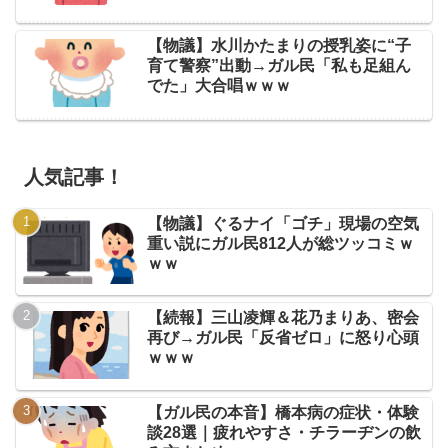
【物議】水川かたまりの授乳姿に“子
育て警察”出動→ガル民「私も足組ん
でた」大合唱ｗｗｗ
人気記事！
【物議】ぐるナイ「ゴチ」現場の空気
重い説にガル民812人が総ツッコミｗ
ｗｗ
【続報】三山凌輝＆花乃まりあ、密会
再び→ガル民「反省ゼロ」に怒り心頭
ｗｗｗ
【ガル民の本音】橋本病の症状・体験
談28選｜疲れやすさ・チラーヂンの飲