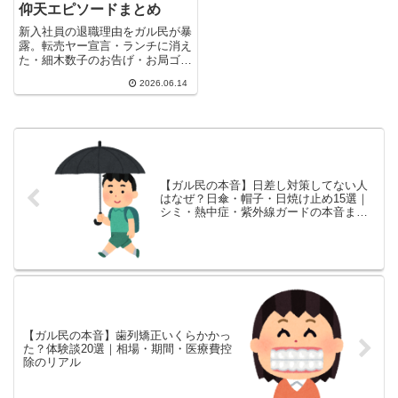
仰天エピソードまとめ
新入社員の退職理由をガル民が暴
露。転売ヤー宣言・ランチに消え
た・細木数子のお告げ・お局ゴリ
ラ事件など仰天エピソードから、
2026.06.14
職場環境・人間関係・理想と現実
のギャップまで25選まとめ。管
理職・ベテラン社員が思わず頷く
本音集。
【ガル民の本音】日差し対策してない人
はなぜ？日傘・帽子・日焼け止め15選｜
シミ・熱中症・紫外線ガードの本音まと
め
【ガル民の本音】歯列矯正いくらかかっ
た？体験談20選｜相場・期間・医療費控
除のリアル