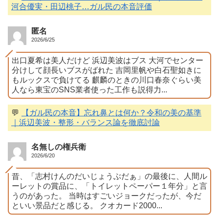
河合優実・田辺桃子…ガル民の本音評価
匿名
2026/6/25
出口夏希は美人だけど 浜辺美波はブス 大河でセンター
分けして顔長いブスがばれた 吉岡里帆や白石聖如きに
もルックスで負けてる 麒麟のときの川口春奈ぐらい美
人なら東宝のSNS業者使った工作も説得力...
💬
【ガル民の本音】忘れ鼻とは何か？令和の美の基準
｜浜辺美波・整形・バランス論を徹底討論
名無しの権兵衛
2026/6/20
昔、「志村けんのだいじょうぶだぁ」の最後に、人間ル
ーレットの賞品に、「トイレットペーパー１年分」と言
うのがあった。 当時はすごいジョークだったが、今だ
といい景品だと感じる。 クオカード2000...