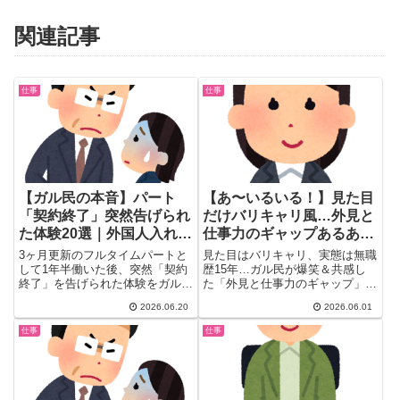
関連記事
仕事
仕事
【ガル民の本音】パート
【あ〜いるいる！】見た目
「契約終了」突然告げられ
だけバリキャリ風…外見と
た体験20選｜外国人入れ替
仕事力のギャップあるある
え・コネ・人件費削減の真
20選｜ガル民の本音まとめ
3ヶ月更新のフルタイムパートと
見た目はバリキャリ、実態は無職
相
して1年半働いた後、突然「契約
歴15年…ガル民が爆笑＆共感し
終了」を告げられた体験をガル民
た「外見と仕事力のギャップ」体
が語る。外国人入れ替え・コネ採
験談まとめ。「無能の鷹」リアル
2026.06.20
2026.06.01
用・人件費削減など会社都合の真
版が続出！逆パターン（超優秀な
相と、「転職50回でも生きて
のに見た目は普通）も。顔タイ
仕事
仕事
る」ガル民の金言、次の就活アド
プ・骨格・スタイルで「仕事でき
バイスまで一気にまとめました。
そう」に見られる女性の本音20
選。