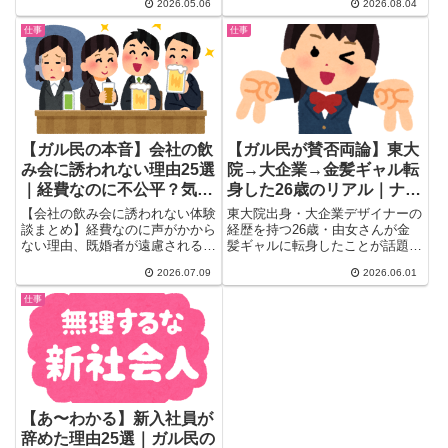
2026.05.06
2026.08.04
た...
れやすい職種、続けるか辞めるか
の見極め方まで。ガールズちゃん
仕事
仕事
ねるのリアルな体験談を悩み別に
整理した保存版の完全ガイドで
す。
【ガル民の本音】会社の飲
【ガル民が賛否両論】東大
み会に誘われない理由25選
院→大企業→金髪ギャル転
｜経費なのに不公平？気に
身した26歳のリアル｜ナン
しない対処法まとめ
パ減少・通報事件・学歴ロ
【会社の飲み会に誘われない体験
東大院出身・大企業デザイナーの
ンダ論
談まとめ】経費なのに声がかから
経歴を持つ26歳・由女さんが金
ない理由、既婚者が遠慮される背
髪ギャルに転身したことが話題
景、出欠表から名前が消えた実
に。ガル民が熱論展開中。ギャル
2026.07.09
2026.06.01
話、そして気にしないための考え
化で痴漢・ナンパが減った理由の
方まで。ガールズちゃんねるに集
考察、ビジネスギャル論、学歴ロ
仕事
まった200件超のリアルな本音コ
ンダリング論争まで、働く女性の
メントを厳選して紹介する。誘わ
リアルな本音を厳選まとめ。
れなくて悩む人にこそ読んでほし
い一本。
【あ〜わかる】新入社員が
辞めた理由25選｜ガル民の