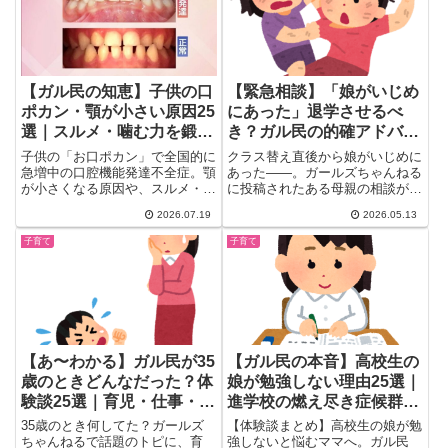
【ガル民の知恵】子供の口
【緊急相談】「娘がいじめ
ポカン・顎が小さい原因25
にあった」退学させるべ
選｜スルメ・噛む力を鍛え
き？ガル民の的確アドバイ
る対策まとめ
スが刺さりまくる
子供の「お口ポカン」で全国的に
クラス替え直後から娘がいじめに
急増中の口腔機能発達不全症。顎
あった——。ガールズちゃんねる
が小さくなる原因や、スルメ・煮
に投稿されたある母親の相談が、
干し・野菜スティックで噛む力を
1500件超のコメントを集めて...
2026.07.19
2026.05.13
鍛える対策、歯並び矯正の体験談
まで、ガル民207人のリアルな声
子育て
子育て
と専門家の見解を25項目に厳選
してまとめました。ぜひ日々の食
事や遊びの参考にしてください。
【あ〜わかる】ガル民が35
【ガル民の本音】高校生の
歳のときどんなだった？体
娘が勉強しない理由25選｜
験談25選｜育児・仕事・転
進学校の燃え尽き症候群と
機・独身…人生のリアル
対処法
35歳のとき何してた？ガールズ
【体験談まとめ】高校生の娘が勉
ちゃんねるで話題のトピに、育
強しないと悩むママへ。ガル民