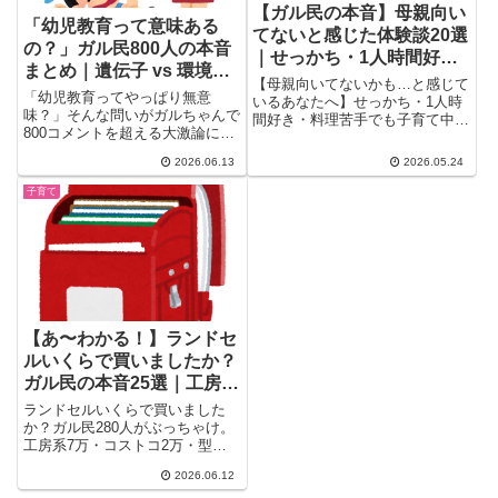
【ガル民の本音】母親向い
「幼児教育って意味ある
てないと感じた体験談20選
の？」ガル民800人の本音
｜せっかち・1人時間好
まとめ｜遺伝子 vs 環境、
き・育児疲れのリアル
【母親向いてないかも…と感じて
スタートダッシュの末路
「幼児教育ってやっぱり無意
いるあなたへ】せっかち・1人時
味？」そんな問いがガルちゃんで
間好き・料理苦手でも子育て中の
800コメントを超える大激論に。
ガル民20人のリアル体験談まと
「早期教育で追い抜かれた」「タ
め。育児に疲れた時の共感コメン
2026.06.13
2026.05.24
ンポポに水をやっても薔薇は咲か
ト・乗り越え方の本音・先輩ママ
ない」「競うのは他人じゃなく、
の知恵を厳選しました。
子育て
やった自分」...30〜50代ガル民
のリアルな本音をまとめました。
【あ〜わかる！】ランドセ
ルいくらで買いましたか？
ガル民の本音25選｜工房
系・イオン・型落ちのリア
ランドセルいくらで買いました
ル
か？ガル民280人がぶっちゃけ。
工房系7万・コストコ2万・型落
ち激安まで、価格別の実体験まと
2026.06.12
め。重さ重視vs値段重視、6年使