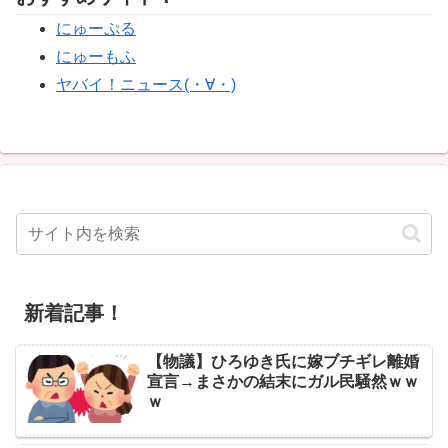
にゅーぷる
にゅーもふ
ヤバイ！ニュース(・∀・)
新着記事！
【物議】ひろゆき氏に嫁ブチギレ離婚
宣言→まさかの結末にガル民騒然ｗｗ
ｗ