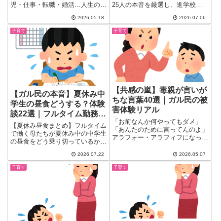
児・仕事・転職・婚活…人生の転
25人の本音を厳選し、進学校で
換期だったガル民の体験談25
の燃え尽き症候群の実態、塾・家
2026.05.18
2026.07.06
選。「あの頃が一番辛かった」
庭教師で成績を立て直した成功
「人生何があるかわかんない」ま
例、高2の夏からの逆転合格エピ
子育て
子育て
で、30代後半女性のリアルな声
ソード、将来の目標の話し合い方
を一挙まとめ。
まで、検索しても出てこないリア
ルな本音を一気にまとめて紹介し
ます。
【共感の嵐】毒親が言いが
【ガル民の本音】夏休み中
ちな言葉40選｜ガル民の被
学生の昼食どうする？体験
害体験リアル
談22選｜フルタイム勤務・
「お前なんか何やってもダメ」
レンチン活用のリアル
【夏休み昼食まとめ】フルタイム
「あんたのために言ってんのよ」
で働く母たちが夏休み中の中学生
アラフォー・アラフィフになった
の昼食をどう乗り切っているか赤
今も、ふと耳の奥で母の声がよみ
裸々告白。レトルト・冷凍食品活
が...
2026.07.22
2026.05.07
用術から作り置き・子供に料理を
教えるコツ、火を使わせる不安ま
子育て
子育て
で、ガル民22人のリアルな声を
厳選。