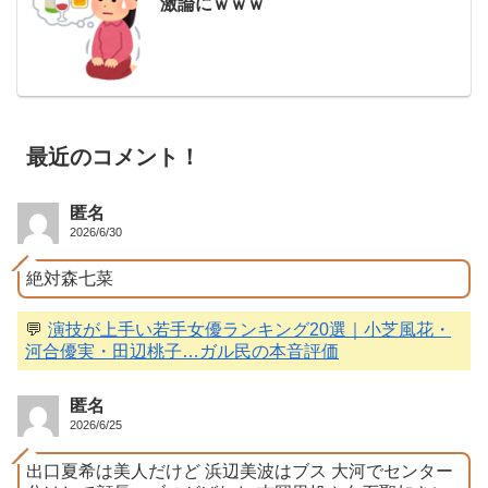
激論にｗｗｗ
最近のコメント！
匿名
2026/6/30
絶対森七菜
💬
演技が上手い若手女優ランキング20選｜小芝風花・
河合優実・田辺桃子…ガル民の本音評価
匿名
2026/6/25
出口夏希は美人だけど 浜辺美波はブス 大河でセンター