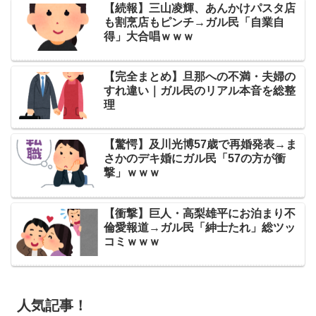
【続報】三山凌輝、あんかけパスタ店
も割烹店もピンチ→ガル民「自業自
得」大合唱ｗｗｗ
【完全まとめ】旦那への不満・夫婦の
すれ違い｜ガル民のリアル本音を総整
理
【驚愕】及川光博57歳で再婚発表→ま
さかのデキ婚にガル民「57の方が衝
撃」ｗｗｗ
【衝撃】巨人・高梨雄平にお泊まり不
倫愛報道→ガル民「紳士たれ」総ツッ
コミｗｗｗ
人気記事！