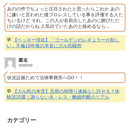
あのの件でちょっと注目されたと思ったらこれか あの
に嫌いと言われた後プロレスしている事を評価する人た
ちいるけど それ、この人が名前出したあのに媚びただ
けの話だからね 人気出ていたあのと絡めるなら...
💬
【ベッキー現在】「ゴールデンのレギュラーが欲し
い」不倫10年後の本音にガル民騒然
匿名
2026/5/20
状況証拠ためて法律事務所へGO！！
💬
【ガル民の本音】旦那の朝帰り連絡なし許せる？体
験談20選｜謝らない夫・レス・離婚判断のリアル
カテゴリー