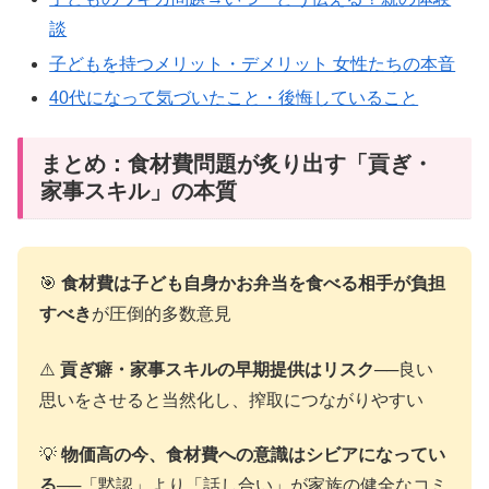
談
子どもを持つメリット・デメリット 女性たちの本音
40代になって気づいたこと・後悔していること
まとめ：食材費問題が炙り出す「貢ぎ・
家事スキル」の本質
🎯
食材費は子ども自身かお弁当を食べる相手が負担
すべき
が圧倒的多数意見
⚠️
貢ぎ癖・家事スキルの早期提供はリスク
──良い
思いをさせると当然化し、搾取につながりやすい
💡
物価高の今、食材費への意識はシビアになってい
る
──「黙認」より「話し合い」が家族の健全なコミ