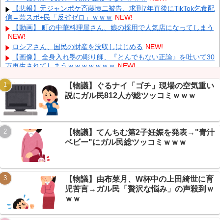
中国人のリウさん、新エネ車で国境越えたら遠隔操作で30時間ロ
【悲報】元ジャンポケ斉藤慎二被告、求刑7年直後にTikTok乞食配
ックされる！
NEW!
信→芸スポ+民「反省ゼロ」ｗｗｗ
NEW!
K-POPアイドルの約半数が3年後には姿を消す…損益分岐点突破
【動画】 町の中華料理屋さん、娘の採用で人気店になってしまう
は4％未満
NEW!
NEW!
彫り師YouTuber・しげち「刺青タトゥー入れてる奴は全員バカで
ロシアさん、国民の財産を没収しはじめる
NEW!
す」「すごい民度低い」「5000円好きなんすよ、バカって」
NEW!
【画像】 全身入れ墨の彫り師、『とんでもない正論』を吐いて30
万再生されてしまうｗｗｗｗｗｗｗ
NEW!
【悲報】二次元に詳しいVIPPER集合、うろ覚えキャラ当てクイ
ズに全滅ｗｗｗ
NEW!
【物議】ぐるナイ「ゴチ」現場の空気重い
説にガル民812人が総ツッコミｗｗｗ
【朗報】ダイエット相談民、VIPPERに記録しろと説教される→
本当に痩せ始めるｗｗｗ
NEW!
Powered by livedoor 相互RSS
【悲報】 明日、飛田給とかいう謎の場所に行くんやが何があるん
や????・・・・・・・・・
NEW!
【物議】てんちむ第2子妊娠を発表→"青汁
【保存版】NGT48はV字回復できるか2026→新曲・客増加・卒業
ベビー"にガル民総ツッコミｗｗｗ
生活躍、復活の条件を全部並べたｗ
NEW!
【物議】由布菜月、W杯中の上田綺世に育
児苦言→ガル民「贅沢な悩み」の声殺到ｗ
Powered by livedoor 相互RSS
ｗｗ