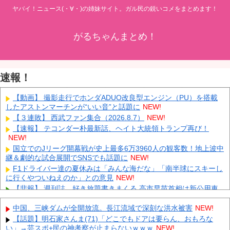
ヤバイ！ニュース(・∀・)の姉妹サイト。ガル民の鋭いコメをまとめます！
がるちゃんまとめ！
速報！
【動画】 撮影走行でホンダADUO改良型エンジン（PU）を搭載
したアストンマーチンが“いい音”と話題に
NEW!
【３連敗】 西武ファン集合（2026.8.7）
NEW!
【速報】 テコンダー朴最新話、ヘイト大統領トランプ再び！
NEW!
国立でのJリーグ開幕戦が史上最多6万3960人の観客数！地上波中
継＆劇的な試合展開でSNSでも話題に
NEW!
F1ドライバー達の夏休みは「みんな海だな」「南半球にスキーし
に行くやついねえのか」との意見
NEW!
【悲報】 週刊誌、好き放題書きまくる 高市早苗首相は新公用車
の贅を尽くした後部座席でたばこを吸うのが至福の時間「どんどん
延びる乗車時間」
NEW!
中国、三峡ダムが全開放流。長江流域で深刻な洪水被害
NEW!
タトゥー彫り師さん「刺青入れてる奴は全員バカです」→30万再
【話題】明石家さんま(71)「どこでもドアは要らん、おもろな
生ｗｗｗｗｗｗ
NEW!
い」→芸スポ+民の神考察が止まらないｗｗｗ
NEW!