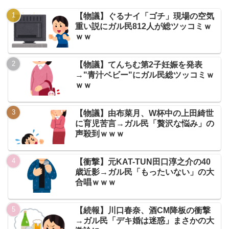
【物議】ぐるナイ「ゴチ」現場の空気
重い説にガル民812人が総ツッコミｗ
ｗｗ
【物議】てんちむ第2子妊娠を発表
→"青汁ベビー"にガル民総ツッコミｗ
ｗｗ
【物議】由布菜月、W杯中の上田綺世
に育児苦言→ガル民「贅沢な悩み」の
声殺到ｗｗｗ
【衝撃】元KAT-TUN田口淳之介の40
歳近影→ガル民「もったいない」の大
合唱ｗｗｗ
【続報】川口春奈、酒CM降板の衝撃
→ガル民「デキ婚は迷惑」まさかの大