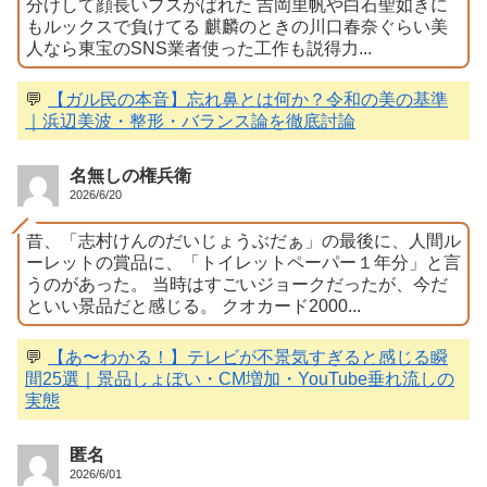
分けして顔長いブスがばれた 吉岡里帆や白石聖如きに
もルックスで負けてる 麒麟のときの川口春奈ぐらい美
人なら東宝のSNS業者使った工作も説得力...
💬
【ガル民の本音】忘れ鼻とは何か？令和の美の基準
｜浜辺美波・整形・バランス論を徹底討論
名無しの権兵衛
2026/6/20
昔、「志村けんのだいじょうぶだぁ」の最後に、人間ル
ーレットの賞品に、「トイレットペーパー１年分」と言
うのがあった。 当時はすごいジョークだったが、今だ
といい景品だと感じる。 クオカード2000...
💬
【あ〜わかる！】テレビが不景気すぎると感じる瞬
間25選｜景品しょぼい・CM増加・YouTube垂れ流しの
実態
匿名
2026/6/01