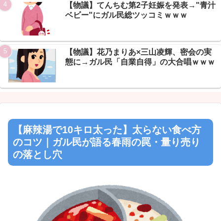
【物議】てんちむ第2子妊娠を発表→"青汁
ベビー"にガル民総ツッコミｗｗｗ
【物議】花乃まりあ×三山凌輝、密会の実
態に→ガル民「自業自得」の大合唱ｗｗｗ
【麻辣湯で10キロ太った】太らない食べ方
のコツ｜ガル民が語る春雨の罠・量り売り
の落とし穴