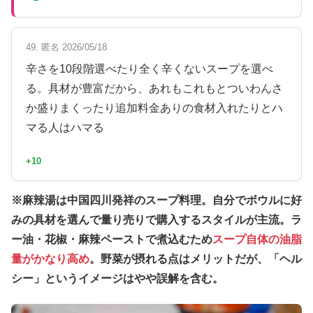
49. 匿名 2026/05/18
辛さを10段階選べたり全く辛くないスープを選べ
る。具材が豊富だから、あれもこれもとついわんさ
か盛りまくったり追加料金ありの食材入れたりとハ
マる人はハマる
+10
※麻辣湯は中国四川発祥のスープ料理。自分でボウルに好
みの具材を選んで量り売りで購入するスタイルが主流。ラ
ー油・花椒・麻辣ペーストで煮込むため
スープ自体の油脂
量がかなり高め
。野菜が摂れる点はメリットだが、「ヘル
シー」というイメージはやや誤解を含む。