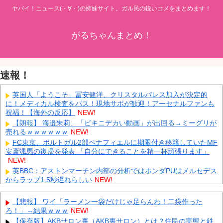
ヤバイ！ニュース(・∀・)の姉妹サイト。ガル民の鋭いコメをまとめます！
がるちゃんまとめ！
速報！
英国人「ようこそ」冨安健洋、クリスタルパレス加入が決定的
に！メディカル検査をパス！現地サポが歓迎！アーセナルファンも
祝福！【海外の反応】
NEW!
【朗報】 海邉朱莉、「ビキニデカい動画」が出回る→ミーグリが
売れるｗｗｗｗｗｗ
NEW!
FC東京、ポルトガル2部ペナフィエルに期限付き移籍していたMF
安斎颯馬の復帰を発表 「自分にできることを精一杯頑張ります」
NEW!
英BBC：アストンマーチン内部の分析ではホンダPUはメルセデス
からラップ1.5秒遅れらしい
NEW!
外国人「2026年バロンドールは誰が受賞すべき?」エンバペ、今
季無冠でも初受賞か!?海外ファンが考える本命とは!?【海外の反
【悲報】 ワイ「ラーメン一袋だけじゃ足らんわ！二袋作った
応】
NEW!
ろ！」→結果ｗｗｗ
NEW!
【画像】 松屋、食器の仕分けまでセルフに
NEW!
【保存版】AKBサロン裏（AKB裏サロン）とは？住民の実態と鉄