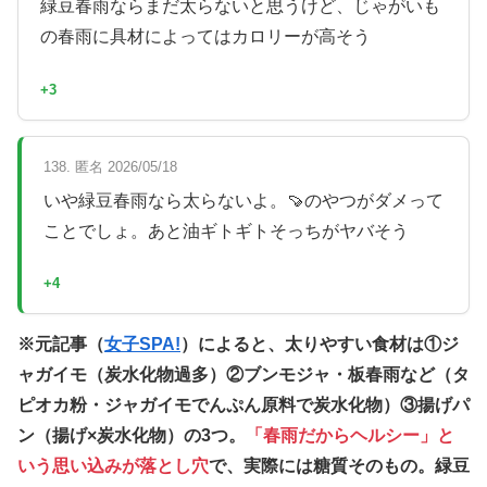
緑豆春雨ならまだ太らないと思うけど、じゃがいも
の春雨に具材によってはカロリーが高そう
+3
138. 匿名 2026/05/18
いや緑豆春雨なら太らないよ。🍠のやつがダメって
ことでしょ。あと油ギトギトそっちがヤバそう
+4
※元記事（
女子SPA!
）によると、太りやすい食材は①ジ
ャガイモ（炭水化物過多）②ブンモジャ・板春雨など（タ
ピオカ粉・ジャガイモでんぷん原料で炭水化物）③揚げパ
ン（揚げ×炭水化物）の3つ。
「春雨だからヘルシー」と
いう思い込みが落とし穴
で、実際には糖質そのもの。緑豆