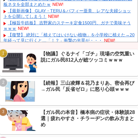
中国、止められないEV製造 売れず在庫山積み「売れたこと」に
板ネタを全部まとめたｗ
NEW!
して補助金を騙し取る事案を思いつきが横行
NEW!
【最新画像】 GLAY・TERU＆パフィー亜美、レアな夫婦ショッ
中国「台風接近！」台風13号「三峡直撃予測」中国「上流大洪
トを公開してしまう！
NEW!
水！（三峡上流」中国都市「8/5の映像（動画」三峡ダム「緊急放流
【極旨牛鉄板】 吉野家のステーキ定食1500円、ガチで美味そう
（決壊危機」中国「下流大水害（震え声」→
NEW!
ｗｗｗ
NEW!
韓国人インフルエンサー(49)、日本で次々と車に衝突 計7台巻き
【復讐】 絶対に「植えてはいけない植物」を小学校に植えた→20
込み 八王子
NEW!
年経って見に行くと…「！？」衝撃の光景が・・・
NEW!
中国とロシア海軍艦艇4隻が日本列島を一周…防衛省が全航路を
【朗報】有明、甲子園で9回大逆転勝利→熊本地震ふまえた応援
公開！
NEW!
に芸スポ+民「おめでとうと言いたい」ｗｗｗ
NEW!
【物議】ぐるナイ「ゴチ」現場の空気重い
【朗報】DAZN加入者まさかの5倍増、W杯視聴6700万人に芸ス
説にガル民812人が総ツッコミｗｗｗ
ポ+民「退会数は？」ｗｗｗ
NEW!
同僚の美人に土下座して必死に頼んだらこうなるｗｗｗ
NEW!
【悲報】PC自作勢「マザボ交換しただけ」でWindows消滅→スレ
【続報】三山凌輝＆花乃まりあ、密会再び
民「500円Windowsでいい？」で煽られるｗｗｗ
NEW!
Powered by livedoor 相互RSS
→ガル民「反省ゼロ」に怒り心頭ｗｗｗ
【悲報】いい大人が電子レンジの仕組みわかってない件→「ある
あるｗｗｗ」共感の連鎖で大カオスｗｗｗ
NEW!
【ガル民の本音】橋本病の症状・体験談28
選｜疲れやすさ・チラーヂンの飲み方まと
め
Powered by livedoor 相互RSS