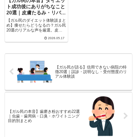
【ガル民の本音】ダイエッ
ト成功後にありがちなこと
20選｜皮膚たるみ・リバウ
ンド体験談
【ガル民のダイエット体験談まと
め】痩せたらどうなるの？ガル民
20選のリアルな声を厳選。皮膚
がたるむ・洋服を買いまくる・リ
2026.05.17
バウンドが怖い・周りに心配され
る…ダイエット成功者だけが経験
するあるあるを一気にチェック。
20kg以上の大幅減量体験談も収
録。
【ガル民が語る】信用できない病院の特
徴20選｜誤診・説明なし・受付態度のリ
アル体験談
【ガル民の本音】歯磨き粉おすすめ22選
｜虫歯・歯周病・口臭・ホワイトニング
目的別まとめ