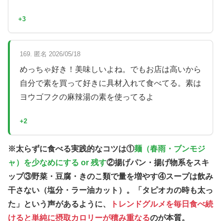
+3
169. 匿名 2026/05/18
めっちゃ好き！美味しいよね。でもお店は高いから
自分で素を買って好きに具材入れて食べてる。素は
ヨウゴフクの麻辣湯の素を使ってるよ
+2
※太らずに食べる実践的なコツは①
麺（春雨・ブンモジ
ャ）を少なめにする or 残す
②揚げパン・揚げ物系をスキ
ップ③野菜・豆腐・きのこ類で量を増やす④スープは飲み
干さない（塩分・ラー油カット）。「タピオカの時も太っ
た」という声があるように、
トレンドグルメを毎日食べ続
けると単純に摂取カロリーが積み重なる
のが本質。