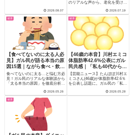
でも親を安心させる方法まで、ガ
のリアルな声から、老化を受け入
ールズちゃんねるのリアル体験談
れるコツ、健康重視への意識シフ
2026.08.07
2026.07.19
をテーマ別に完全整理した保存版
ト、老化を遅らせるスキンケアの
まとめ。40〜50代の『そろそろ
実践例、結婚や出産で執着が消え
健康
健康
親も』という不安に備えるための
た体験談まで、検索しても出てこ
入り口ガイドです。
ないリアルな本音を一気にまとめ
ました。
【食べてないのに太る人必
【46歳の本音】川村エミコ
見】ガル民が語る本当の原
体脂肪率42.6%公表にガル
因15選｜ながら食べ・飲み
民共感｜「私も40代から減
物カロリー・間食のノーカ
らない」リアル
食べてないのに太る…と悩む方必
【芸能ニュース】たんぽぽ川村エ
ン問題
見！ガル民のリアルな体験談から
ミコさん(46歳)が体脂肪率42.6％
「太る本当の原因」を徹底分析。
を公表し話題に。ガル民の「私も
ながら食べ・甘い飲み物カロリ
それくらい」共感の嵐、30代後
2026.05.26
2026.05.28
ー・間食ノーカン理論・飢餓スイ
半から40代女性が体重・体脂肪
ッチまで15パターンを紹介。甘
と向き合うリアル、女性ホルモン
健康
いラテをやめただけで4ヶ月4キ
の変化と加齢で痩せない理由、川
ロ減の成功体験も掲載。
村さんの人柄が改めて愛される瞬
間まで本音コメントを厳選しまし
た。