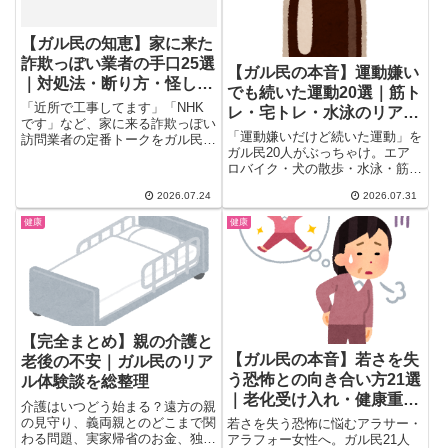
【ガル民の知恵】家に来た
詐欺っぽい業者の手口25選
【ガル民の本音】運動嫌い
｜対処法・断り方・怪しい
でも続いた運動20選｜筋ト
サインまとめ
「近所で工事してます」「NHK
レ・宅トレ・水泳のリアル
です」など、家に来る詐欺っぽい
な声
「運動嫌いだけど続いた運動」を
訪問業者の定番トークをガル民の
ガル民20人がぶっちゃけ。エア
実体験25選でまとめました。手
ロバイク・犬の散歩・水泳・筋ト
口・断り方・見分け方・インター
レ・ヨガまで、続けられた理由か
ホン対策まで、しつこい訪問営業
2026.07.24
2026.07.31
ら挫折した本音までリアルな体験
や詐欺を賢く撃退する知恵が満
談で徹底解説。ジム不要の宅トレ
載。今日から使える防犯のコツも
健康
健康
アイデアや、運動が苦手な人でも
紹介します。
継続できたコツをまとめて紹介し
ます。
【完全まとめ】親の介護と
【ガル民の本音】若さを失
老後の不安｜ガル民のリア
う恐怖との向き合い方21選
ル体験談を総整理
｜老化受け入れ・健康重視
介護はいつどう始まる？遠方の親
のリアル体験談
の見守り、義両親とのどこまで関
若さを失う恐怖に悩むアラサー・
わる問題、実家帰省のお金、独身
アラフォー女性へ。ガル民21人