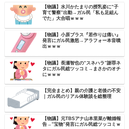
【物議】水川かたまりの授乳姿に“子
育て警察”出動→ガル民「私も足組ん
でた」大合唱ｗｗｗ
【物議】小原ブラス『若作りは痛い』
発言にガル民激怒→アラフォー本音噴
出ｗｗｗ
【物議】長瀬智也の“スネハラ”謝罪ネ
タにガル民総ツッコミ→まさかのオチ
にｗｗｗ
【完全まとめ】親の介護と老後の不安
｜ガル民のリアル体験談を総整理
【物議】元TBSアナ山本里菜が離婚報
告→”宝物”発言にガル民総ツッコミｗ