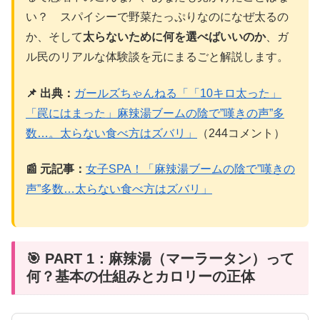
い？ スパイシーで野菜たっぷりなのになぜ太るの
か、そして
太らないために何を選べばいいのか
、ガ
ル民のリアルな体験談を元にまるごと解説します。
📌 出典：
ガールズちゃんねる「「10キロ太った」
「罠にはまった」麻辣湯ブームの陰で”嘆きの声”多
数…。太らない食べ方はズバリ」
（244コメント）
📰 元記事：
女子SPA！「麻辣湯ブームの陰で”嘆きの
声”多数…太らない食べ方はズバリ」
🎯 PART 1：麻辣湯（マーラータン）って
何？基本の仕組みとカロリーの正体