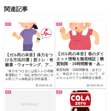
関連記事
健康
健康
【ガル民の本音】巷のダイ
【ガル民の本音】体力をつ
エット情報を徹底検証｜糖
ける方法20選｜筋トレ・有
質制限・16時間断食・あす
酸素・ウォーキング、アラ
けんは本当に効く？
フォー女性のリアル体験談
糖質制限・16時間断食・あすけ
「体力をつけるには筋トレか有酸
ん・単品ダイエットについて、ガ
素運動か？」悩む女性のためにガ
ルちゃんのリアル体験談を徹底ま
ル民リアル体験談を20件厳選。
とめ。本当に痩せた方法とリバウ
体力なし・運動音痴でも続いた方
ンドの罠、維持のコツまで、検索
2026.06.19
2026.06.22
法とは？ウォーキング・スクワッ
しても出てこない本音を一気にご
ト・踏み台昇降・カーブスまで、
健康
健康
紹介。30代40代50代女性の体験
アラフォー・アラフィフ女性の本
談20選。
音を一挙まとめ。50代から筋ト
レを始めて劇的変化した体験も紹
介します。