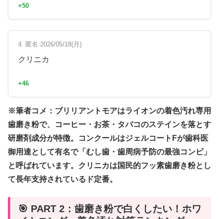
+50
4. 匿名 2026/05/18(月)
クリニカ
+46
※筆者コメ：ブリリアントモアはライオンの着色汚れ専用
歯磨き粉で、コーヒー・お茶・タバコのステインを落とす
研磨剤成分が特徴。コンクールはジェルコートFが歯科医
御用達として有名で「むし歯・歯周病予防の最強コンビ」
と呼ばれています。クリニカは国民的フッ素歯磨き粉とし
て長年支持されているド定番。
🎯 PART 2：歯磨き粉で白くしたい！ホワ