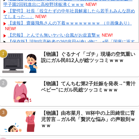
人「あんな奴居ねえよ」
NEW!
甲子園2回戦進出に高校野球板沸くｗｗｗ
NEW!
【朗報】 秋田県、UAEのオイルマネー2兆円が転がり込んでガチ
【驚愕】 社長「役立たずの中年社員解雇したら若手もみんな辞め
で東北最強になるぞｗｗｗｗｗｗｗ
NEW!
てしまった…」
NEW!
【速報】 蓮舫「蓮舫だから叩いて良いという報道」 ネット「高
【速報】 齋藤飛鳥さんの下着ｗｗｗｗｗｗｗｗ （※画像あり）
市だから叩いて良いをやってるのがお前だろ」
NEW!
NEW!
【悲報】 中国、橋の欄干が強風一発で粉々に 鉄筋ゼロ 当局「接
【悲報】 とんでも無いヤバい台風がお盆直撃ｗ
NEW!
着剤でくっつけただけ」「正常で、品質問題はない」
NEW!
【保存版】認知症高齢者の260兆円が食い物に→+民「国庫に返す
べき」哲学バトル勃発ｗｗｗ
NEW!
【速報】大飯原発3号機が警報で自動停止→+民「ちゃんと止まっ
【物議】ぐるナイ「ゴチ」現場の空気重い
て偉い」から陰謀論までカオスｗｗｗ
NEW!
説にガル民812人が総ツッコミｗｗｗ
【悲報】日向坂46の新曲『イチャイチャ虫』ダサすぎｗｗｗ→地
下「秋元の引き出し少なすぎ」
NEW!
Powered by livedoor 相互RSS
【まとめ】ラッキーフェス2026で地下が現場論争ｗ→ノイミー後
【物議】てんちむ第2子妊娠を発表→"青汁
方エリア埋まらず、AKBとステージ格差バトル
NEW!
ベビー"にガル民総ツッコミｗｗｗ
【画像】 パパ活待機中の子が20人ぐらい激写されるｗｗｗｗｗｗ
ｗｗｗｗｗ
NEW!
【物議】由布菜月、W杯中の上田綺世に育
児苦言→ガル民「贅沢な悩み」の声殺到ｗ
ｗｗ
Powered by livedoor 相互RSS