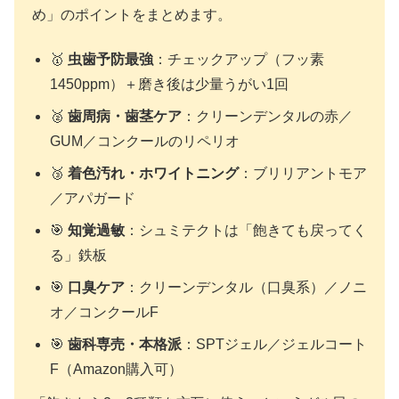
め」のポイントをまとめます。
🥇
虫歯予防最強
：チェックアップ（フッ素
1450ppm）＋磨き後は少量うがい1回
🥈
歯周病・歯茎ケア
：クリーンデンタルの赤／
GUM／コンクールのリペリオ
🥉
着色汚れ・ホワイトニング
：ブリリアントモア
／アパガード
🎯
知覚過敏
：シュミテクトは「飽きても戻ってく
る」鉄板
🎯
口臭ケア
：クリーンデンタル（口臭系）／ノニ
オ／コンクールF
🎯
歯科専売・本格派
：SPTジェル／ジェルコート
F（Amazon購入可）