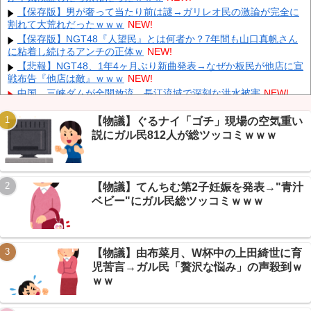
中国人のリウさん、新エネ車で国境越えたら遠隔操作で30時間ロ
【保存版】男が奢って当たり前は謎→ガリレオ民の激論が完全に
ックされる！
NEW!
割れて大荒れだったｗｗｗ
NEW!
K-POPアイドルの約半数が3年後には姿を消す…損益分岐点突破
【保存版】NGT48『人望民』とは何者か？7年間も山口真帆さん
は4％未満
NEW!
に粘着し続けるアンチの正体ｗ
NEW!
【速報】 米農家「流石にこんな値段じゃ、米作り辞める人、出る
【悲報】NGT48、1年4ヶ月ぶり新曲発表→なぜか板民が他店に宣
んじゃないかなあ？？」
NEW!
戦布告『他店は敵』ｗｗｗ
NEW!
中国、三峡ダムが全開放流。長江流域で深刻な洪水被害
NEW!
【動画】 町の中華料理屋さん、娘の採用で人気店になってしまう
NEW!
【物議】ぐるナイ「ゴチ」現場の空気重い
説にガル民812人が総ツッコミｗｗｗ
ロシアさん、国民の財産を没収しはじめる
NEW!
【朗報】無趣味ぼっち大学生の正体は医学部生と判明→なんJ民
Powered by livedoor 相互RSS
『勝ち組やん』ｗｗｗ
NEW!
【画像】 全身入れ墨の彫り師、『とんでもない正論』を吐いて30
【物議】てんちむ第2子妊娠を発表→"青汁
万再生されてしまうｗｗｗｗｗｗｗ
NEW!
ベビー"にガル民総ツッコミｗｗｗ
【物議】由布菜月、W杯中の上田綺世に育
Powered by livedoor 相互RSS
児苦言→ガル民「贅沢な悩み」の声殺到ｗ
ｗｗ