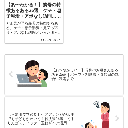
【あ〜わかる！】義母の特
徴あるある25選｜ケチ・息
子溺愛・アポなし訪問…ガ
ル民の本音まとめ
ガル民が語る義母の特徴あるあ
る。ケチ・息子溺愛・見栄っ張
り・アポなし訪問といった困った
義母の特徴から、孫も嫁も大好き
2026.06.27
な理想の義母まで25選を厳選。
嫁姑の距離感に悩む30-50代女性
が思わず頷く、リアルな体験談ま
とめです。
【あ〜懐かしい！】昭和のお母さんある
ある25選｜パーマ・割烹着・参観日の気
合い装備まで
【不器用ママ必見】ヘアアレンジが苦手
でも子どもかわいく！解決策15選｜くる
りんぱスティック・玉ねぎヘア活用