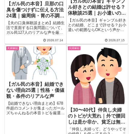
【ガル民の本音】ギャンブ
【ガル民の本音】旦那の口
ル好きとの結婚は許せる？
臭を傷つけずに伝える方法
体験談25選｜お小遣いの範
24選｜歯周病・胃の不調・
囲・離婚に至った実例まと
【ガル民の本音】ギャンブル好き
糖尿病のサインも本音まと
【夫の口臭体験談まとめ】結婚生
め
との結婚、どこまで許せる？お小
め
活で直面する口臭問題について、
遣いの範囲ならOKという声か
ガル民127人のリアルな声を厳
ら、父親や元夫の依存症で家庭が
選。歯周病・胃の不調・糖尿病な
壊れた壮絶な体験談まで、126件
2026.07.14
2026.07.15
ど隠れた病気のサインから、傷つ
のリアルな声を25選厳選しまし
けずに伝えるコツ、歯医者に誘う
夫婦嫁姑
夫婦嫁姑
た。離婚に至った実例やうまくい
方法まで検索しても出てこない本
ってる夫婦の秘訣、依存症のサイ
音を一気にチェック。
ンまで一気にチェックできます。
【ガル民の本音】結婚でき
ない理由25選｜性格・価値
観・条件のリアルな声
【結婚できない理由まとめ】678
件超のコメントが集まったガール
【30〜40代】仲良し夫婦
ズちゃんねるの本音トピを厳選。
のトピが大荒れ｜外で腰回
性格・価値観・雇用形態など、リ
しは是か非か、貧乏は無理
アルな声25選と結婚できた人の
体験談を紹介します。
論争
「仲良し夫婦って、どうやってそ
の仲良しを保ってるの？」――こ