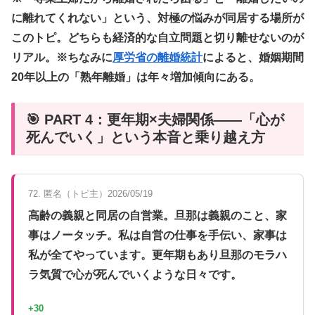
に離れてくれない」という、対極の悩みが同居する場所が
このトピ。どちらも経済的な自立問題と切り離せないのが
リアル。※ちなみに
厚労省の離婚統計
によると、婚姻期間
20年以上の「熟年離婚」は年々増加傾向にある。
🎯 PART 4：更年期×夫婦関係——「心が
死んでいく」という本音と乗り越え方
72. 匿名（トピ主）2026/05/19
高齢の義親と同居の自営業。旦那は義親のこと、家
事はノータッチ。私は自営の仕事を手伝い、家事は
私が全てやっています。更年期もあり旦那のモラハ
ラ気質で心が死んでいくような日々です。
+30