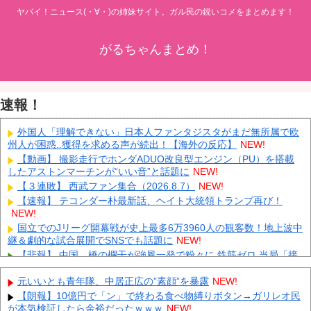
ヤバイ！ニュース(・∀・)の姉妹サイト。ガル民の鋭いコメをまとめます！
がるちゃんまとめ！
速報！
外国人「理解できない」日本人ファンタジスタがまだ無所属で欧
州人が困惑..獲得を求める声が続出！【海外の反応】
NEW!
【動画】 撮影走行でホンダADUO改良型エンジン（PU）を搭載
したアストンマーチンが“いい音”と話題に
NEW!
【３連敗】 西武ファン集合（2026.8.7）
NEW!
【速報】 テコンダー朴最新話、ヘイト大統領トランプ再び！
NEW!
国立でのJリーグ開幕戦が史上最多6万3960人の観客数！地上波中
継＆劇的な試合展開でSNSでも話題に
NEW!
【悲報】 中国、橋の欄干が強風一発で粉々に 鉄筋ゼロ 当局「接
着剤でくっつけただけ」「正常で、品質問題はない」
NEW!
元いいとも青年隊、中居正広の”素顔”を暴露
NEW!
【悲報】 週刊誌、好き放題書きまくる 高市早苗首相は新公用車
の贅を尽くした後部座席でたばこを吸うのが至福の時間「どんどん
【朗報】10億円で「ン」で終わる食べ物縛りボタン→ガリレオ民
延びる乗車時間」
NEW!
が本気検証したら余裕だったｗｗｗ
NEW!