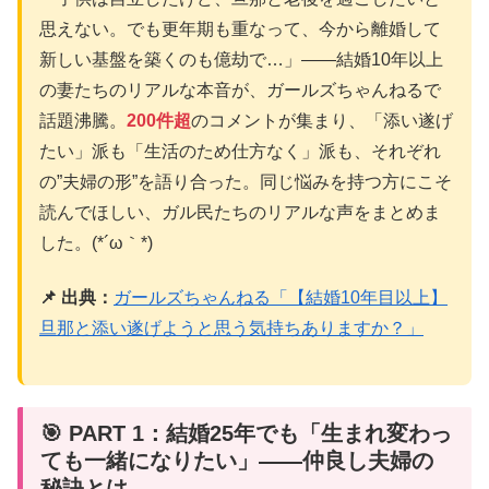
思えない。でも更年期も重なって、今から離婚して
新しい基盤を築くのも億劫で…」——結婚10年以上
の妻たちのリアルな本音が、ガールズちゃんねるで
話題沸騰。
200件超
のコメントが集まり、「添い遂げ
たい」派も「生活のため仕方なく」派も、それぞれ
の”夫婦の形”を語り合った。同じ悩みを持つ方にこそ
読んでほしい、ガル民たちのリアルな声をまとめま
した。(*´ω｀*)
📌 出典：
ガールズちゃんねる「【結婚10年目以上】
旦那と添い遂げようと思う気持ちありますか？」
🎯 PART 1：結婚25年でも「生まれ変わっ
ても一緒になりたい」——仲良し夫婦の
秘訣とは