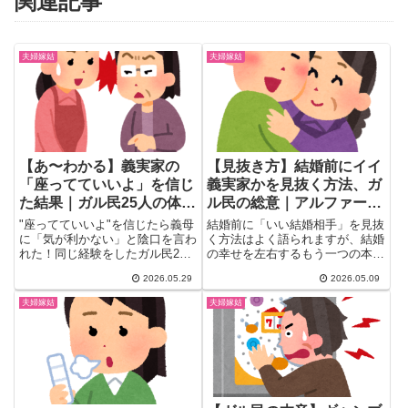
関連記事
夫婦嫁姑
夫婦嫁姑
【あ〜わかる】義実家の
【見抜き方】結婚前にイイ
「座ってていいよ」を信じ
義実家かを見抜く方法、ガ
た結果｜ガル民25人の体験
ル民の総意｜アルファード
談と正解の立ち回り
説・干渉レベル・嫁いびり
"座ってていいよ"を信じたら義母
結婚前に「いい結婚相手」を見抜
ガチャ
に「気が利かない」と陰口を言わ
く方法はよく語られますが、結婚
れた！同じ経験をしたガル民25
の幸せを左右するもう一つの本丸
人の体験談をパターン別に整理。
＝義両親・義実家はどう見抜け
2026.05.29
2026.05.09
手伝う派・信じる派に分かれた本
ば...
音と旦那の伝書鳩問題、正解の立
夫婦嫁姑
夫婦嫁姑
ち回り術をまとめました。