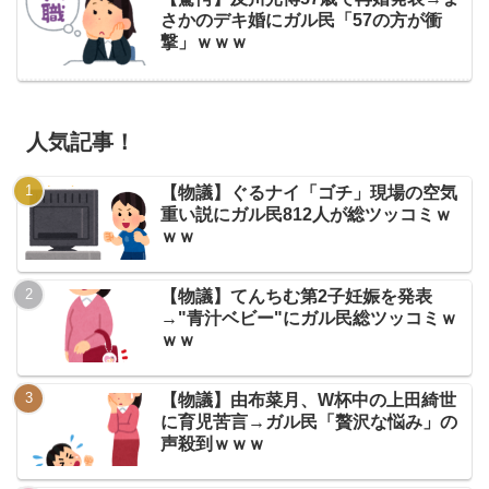
さかのデキ婚にガル民「57の方が衝
撃」ｗｗｗ
人気記事！
【物議】ぐるナイ「ゴチ」現場の空気
重い説にガル民812人が総ツッコミｗ
ｗｗ
【物議】てんちむ第2子妊娠を発表
→"青汁ベビー"にガル民総ツッコミｗ
ｗｗ
【物議】由布菜月、W杯中の上田綺世
に育児苦言→ガル民「贅沢な悩み」の
声殺到ｗｗｗ