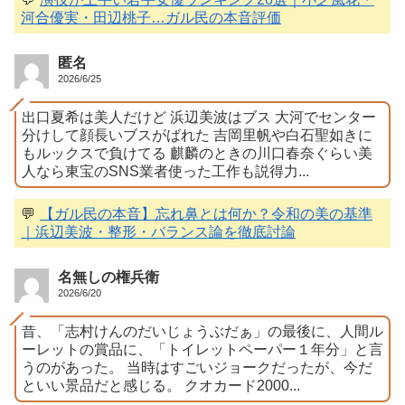
河合優実・田辺桃子…ガル民の本音評価
匿名
2026/6/25
出口夏希は美人だけど 浜辺美波はブス 大河でセンター
分けして顔長いブスがばれた 吉岡里帆や白石聖如きに
もルックスで負けてる 麒麟のときの川口春奈ぐらい美
人なら東宝のSNS業者使った工作も説得力...
💬
【ガル民の本音】忘れ鼻とは何か？令和の美の基準
｜浜辺美波・整形・バランス論を徹底討論
名無しの権兵衛
2026/6/20
昔、「志村けんのだいじょうぶだぁ」の最後に、人間ル
ーレットの賞品に、「トイレットペーパー１年分」と言
うのがあった。 当時はすごいジョークだったが、今だ
といい景品だと感じる。 クオカード2000...