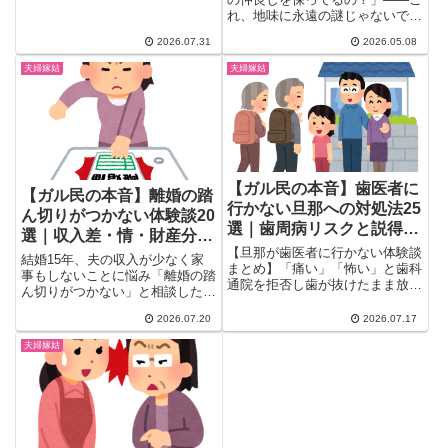
れ、地味に永遠の謎じゃないです
か？ガールズちゃんねるに立っ
2026.07.31
2026.05.08
た...
夫婦嫁姑
夫婦嫁姑
【ガル民の本音】歯医者に
【ガル民の本音】離婚の踏
行かない旦那への対処法25
ん切りがつかない体験談20
選｜歯周病リスクと説得の
選｜収入差・情・財産分与
コツ
【旦那が歯医者に行かない体験談
のリアル
結婚15年、夫の収入が少なく家
まとめ】「痛い」「怖い」と歯科
事もしないことに悩み「離婚の踏
通院を拒否し歯が抜けたまま放置
ん切りがつかない」と相談したガ
する夫にイライラするガル民の本
ル民に、107件の本音コメントが
音を厳選。認知症・心筋梗塞など
2026.07.20
2026.07.17
集結。情との向き合い方、別居と
全身疾患のリスク、実際に説得で
いう選択肢、財産分与や婚姻費用
夫婦嫁姑
きたコツ、諦めた人のリアルな声
の注意点まで、離婚を迷うアラフ
まで、検索しても出てこない本音
ィフ女性のリアルな声と後押しを
が満載です。
まとめました。