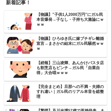
新着記事！
【物議】”子供1人2000万円”にガル民
本音爆発→子なし・子持ち大激論にｗ
ｗｗ
【物議】ひろゆき氏に嫁ブチギレ離婚
宣言→まさかの結末にガル民騒然ｗｗ
ｗ
【続報】三山凌輝、あんかけパスタ店
も割烹店もピンチ→ガル民「自業自
得」大合唱ｗｗｗ
【完全まとめ】旦那への不満・夫婦の
すれ違い｜ガル民のリアル本音を総整
理
【驚愕】及川光博57歳で再婚発表→ま