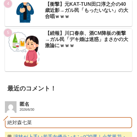
【衝撃】元KAT-TUN田口淳之介の40
歳近影→ガル民「もったいない」の大
合唱ｗｗｗ
【続報】川口春奈、酒CM降板の衝撃
→ガル民「デキ婚は迷惑」まさかの大
激論にｗｗｗ
最近のコメント！
匿名
2026/6/30
絶対森七菜
💬
演技が上手い若手女優ランキング20選｜小芝風花・