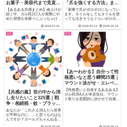
お菓子・美容代まで見直し
「爪を強くする方法」まと
たガル民のリアル
め｜タンパク質・ビオチ
【あるある共感まとめ】値上げが
「家事で爪がボロボロになってい
ン・亜鉛が正解だった！
続く中、ガル民217人が実際にや
ます。ネイルをしてもオイルを塗
めた習慣を赤裸々にぶっちゃけ。
っても泣きそうなぐらいボロボロ
コンビニのお菓子、チョコレー
です…」——そんな切実な悩み
2026.07.01
2026.05.13
2026.05.15
ト、美容室、ネイルサロン代ま
に...
で、家計を見直したリアルな体験
生活
生活
談30選を紹介。値上げラッシュ
を乗り切る節約のヒントが満載で
す。
【あ〜わかる】自分って性
格悪いなと思う瞬間25選｜
マウント泳がせ・エレベー
ター連打・嫌いな人スルー
【性格悪いと自覚するあるある】
【共感の嵐】世の中から消
のガル民本音
ガル民354人が本音告白。マウン
し去りたいこと325選｜戦
ト取りを意図的に泳がせて自滅さ
争・相続税・蚊・ブラック
せる快感、エレベーターの閉まる
ボタン連打、他人の失敗にこっそ
企業・自己愛性人格障害
あなたが「これさえ消えたら世界
りニヤつく瞬間まで…「ガルちゃ
者…ガル民の本音TOP10
が平和なのに…」と思うものはな
んにいる時点で腐ってる」自覚ア
んですか？ガールズちゃんねるに
リ女性の黒い本音を一挙まとめ。
立った「世の中から消し去りた
2026.05.08
2026.06.15