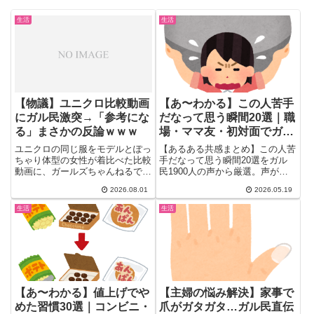
生活
生活
【物議】ユニクロ比較動画
【あ〜わかる】この人苦手
にガル民激突→「参考にな
だなって思う瞬間20選｜職
る」まさかの反論ｗｗｗ
場・ママ友・初対面でガル
民が感じた危険信号
ユニクロの同じ服をモデルとぽっ
【あるある共感まとめ】この人苦
ちゃり体型の女性が着比べた比較
手だなって思う瞬間20選をガル
動画に、ガールズちゃんねるで
民1900人の声から厳選。声が大
589件の大論争が勃発。「外国人
きい・全身をじろじろ見る・馴れ
2026.08.01
2026.05.19
モデルは参考にならない」「産後
馴れしい・男の前で変わる…
のお腹には右の方が参考になる」
30〜50代女性が思わず頷く危険
生活
生活
など本音が続出し、最後は服屋へ
信号をパターン別に整理。職場・
の逆転の発想という提案で着地し
ママ友・初対面のシーン別にまと
た。あなたはモデルと店員さん、
めました。
どちらのコーデを参考にする派？
【あ〜わかる】値上げでや
【主婦の悩み解決】家事で
めた習慣30選｜コンビニ・
爪がガタガタ…ガル民直伝