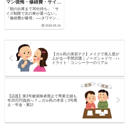
マン後悔・修繕費・サイズ
制限のリアル
「朝の出庫まで30分待ち」「サ
イズ制限で次の車が選べない」
「修繕費が爆増」──タワマン購
入後に発覚した機械式駐車場の落
2026.05.24
とし穴を、ガル民20人がぶっち
ゃけ。マンション・タワマン購入
を検討中の方必見の体験談まとめ
です。
【ガル民の美容テク】メイクで美人度が
上がる一手間20選｜ノーズシャドウ・ハ
イライト・コンシーラーのリアル
【話題】第3号被保険者廃止で専業主婦も
年20万円負担へ？→ガル民の本音｜3号廃
止・年金・家計