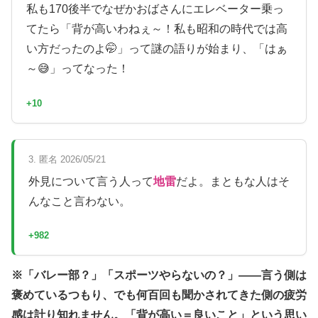
私も170後半でなぜかおばさんにエレベーター乗っ
てたら「背が高いわねぇ～！私も昭和の時代では高
い方だったのよ🤭」って謎の語りが始まり、「はぁ
～😅」ってなった！
+10
3. 匿名 2026/05/21
外見について言う人って
地雷
だよ。まともな人はそ
んなこと言わない。
+982
※「バレー部？」「スポーツやらないの？」——言う側は
褒めているつもり、でも何百回も聞かされてきた側の疲労
感は計り知れません。「背が高い＝良いこと」という思い