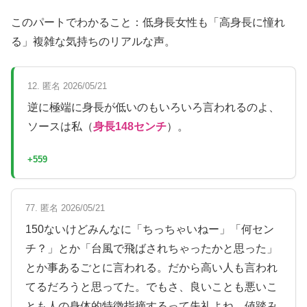
このパートでわかること：低身長女性も「高身長に憧れ
る」複雑な気持ちのリアルな声。
12. 匿名 2026/05/21
逆に極端に身長が低いのもいろいろ言われるのよ、
ソースは私（
身長148センチ
）。
+559
77. 匿名 2026/05/21
150ないけどみんなに「ちっちゃいねー」「何セン
チ？」とか「台風で飛ばされちゃったかと思った」
とか事あるごとに言われる。だから高い人も言われ
てるだろうと思ってた。でもさ、良いことも悪いこ
とも人の身体的特徴指摘するって失礼よね。値踏み