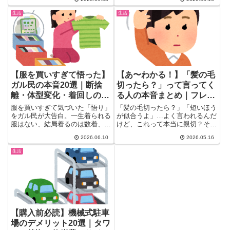
い...
生活
生活
【服を買いすぎて悟った】
【あ〜わかる！】「髪の毛
ガル民の本音20選｜断捨
切ったら？」って言ってく
離・体型変化・着回しのリ
る人の本音まとめ｜フレネ
アル
ミー説から毒親・モラハラ
服を買いすぎて気づいた「悟り」
「髪の毛切ったら？」「短いほう
までガル民が全力分析
をガル民が大告白。一生着られる
が似合うよ」…よく言われるんだ
服はない、結局着るのは数着、体
けど、これって本当に親切？それ
型変化で似合わない…断捨離・着
とも何か別の意図が？ガル民が
2026.06.10
2026.05.16
回し・メルカリ・収納のリアルな
ガ...
本音20選を、+評価の高いコメン
生活
ト付きで紹介。クローゼット整理
や服の断捨離のヒントにもなる、
30〜50代女性に刺さるまとめで
す。
【購入前必読】機械式駐車
場のデメリット20選｜タワ