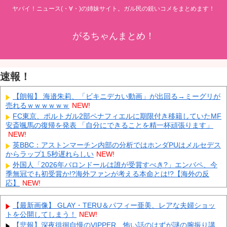
ヤバイ！ニュース(・∀・)の姉妹サイト。ガル民の鋭いコメをまとめます！
がるちゃんまとめ！
速報！
【朗報】 海邉朱莉、「ビキニデカい動画」が出回る→ミーグリが
売れるｗｗｗｗｗｗ
NEW!
FC東京、ポルトガル2部ペナフィエルに期限付き移籍していたMF
安斎颯馬の復帰を発表 「自分にできることを精一杯頑張ります」
NEW!
英BBC：アストンマーチン内部の分析ではホンダPUはメルセデス
からラップ1.5秒遅れらしい
NEW!
外国人「2026年バロンドールは誰が受賞すべき?」エンバペ、今
季無冠でも初受賞か!?海外ファンが考える本命とは!?【海外の反
応】
NEW!
【にじさんじ】 やしきず、スプラトゥーンレイダース本編そっち
のけで極悪ミニゲームを極めようとする
NEW!
【最新画像】 GLAY・TERU＆パフィー亜美、レアな夫婦ショッ
中国「台風接近！」台風13号「三峡直撃予測」中国「上流大洪
トを公開してしまう！
NEW!
水！（三峡上流」中国都市「8/5の映像（動画」三峡ダム「緊急放流
【悲報】深夜徘徊自慢のVIPPER、怖い話のはずが謎の腕振り講