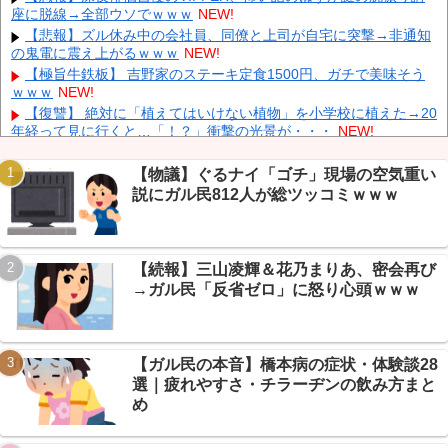
（決壊危機」中国「下流大水害（震え声」→
NEW!
座に脱線→全部ウソでｗｗｗ
NEW!
韓国人インフルエンサー(49)、日本で次々と車に衝突 計7台巻き
【悲報】ズル休み中の会社員、同僚と上司が自宅に突撃→非通知
込み 八王子
NEW!
の鬼電に震え上がるｗｗｗ
NEW!
中国とロシア海軍艦艇4隻が日本列島を一周…防衛省が全航路を
【極旨牛鉄板】 吉野家のステーキ定食1500円、ガチで美味そう
公開！
NEW!
ｗｗｗ
NEW!
「あきれてモノが言えない」「国を維持できるの？」外国人の永
【復讐】 絶対に「植えてはいけない植物」を小学校に植えた→20
住許可要件の厳格化で在日中国人の本音は？
NEW!
年経って見に行くと…「！？」衝撃の光景が・・・
NEW!
【速報】 中露の武装軍艦4隻が日本一周『いつでも国家沈没させ
同僚の美人に土下座して必死に頼んだらこうなるｗｗｗ
NEW!
られるぞ』
NEW!
【速報】甲子園1回戦、群馬・健大高崎が滋賀代表 八幡商を撃破
【物議】ぐるナイ「ゴチ」現場の空気重い
→近畿勢に激震走るｗｗｗ
NEW!
説にガル民812人が総ツッコミｗｗｗ
【悲報】 玉川徹さん、警官の発泡での包丁男死亡に「絶対に死刑
にならない罪なのに警察が死刑にした！」 → 元警官のマジレスが
コチラ → ………
NEW!
【続報】三山凌輝＆花乃まりあ、密会再び
【悲報】秋田県職員、まさかのバスローブ姿でオンライン会見
Powered by livedoor 相互RSS
→+民「舘ひろしかよｗｗｗ」
NEW!
→ガル民「反省ゼロ」に怒り心頭ｗｗｗ
【悲報】赤字続きのジャングリア沖縄、29700円「ロイヤルチケ
ット」発売→+民ドン引きｗｗｗ
NEW!
【ガル民の本音】橋本病の症状・体験談28
選｜疲れやすさ・チラーヂンの飲み方まと
め
Powered by livedoor 相互RSS