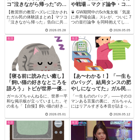
コ”泣きながら帰った”の真
や戦場→マクド論争・コピ
相とガル民の修羅場
ペ認定婆・自演BeReal・
【教習所の教官ハズレに泣かされ
🍵 GW期間中の5ch鬼女板「気楽
夜中シャワー論争で大荒れ
たガル民の体験談まとめ】マツコ
に井戸端会議」スレが、ついに 7
「泣きながら帰った」告白に共感
つの並行論争 を同時抱えてしま
ｗｗｗ
続出。クランクで失敗→教官「や
った件。専業主婦バトル、...
2026.05.28
2026.05.05
る気あるの？」の冷酷、人格否
定・暴言・寝る教官のリアル証言
生活
生活
と、令和の教習所事情まで一気に
紹介。
【寝る前に読みたい癒し】
【あ〜わかる！】「一生も
「飼い猫の好きなところを
のバッグ、結局タンスの肥
語ろう」トピが世界一優し
やしになってた」ガル民の
い場所だった件
本音まとめ｜ヴィトン・シ
ガールズちゃんねるに、世界一平
「一生もののバッグ」——そのロ
ャネル・エルメス、アラフ
和な掲示板が立っていました。そ
マンある言葉の裏に、ガルちゃん
の名も「【自慢】飼い猫の好きな
にはリアルすぎる本音が詰まって
ォーが直面するリアル
ところを語ろう【惚気】」。ア
いた。ヴィトン、シャネル、エ
2026.05.01
2026.05.12
ン...
ル...
生活
生活