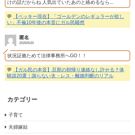
けの話だからね 人気出ていたあのと絡めるなら...
💬
【ベッキー現在】「ゴールデンのレギュラーが欲し
い」不倫10年後の本音にガル民騒然
匿名
2026/5/20
状況証拠ためて法律事務所へGO！！
💬
【ガル民の本音】旦那の朝帰り連絡なし許せる？体
験談20選｜謝らない夫・レス・離婚判断のリアル
カテゴリー
子育て
夫婦嫁姑