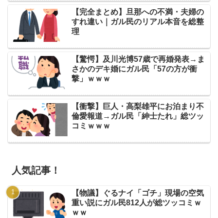
【完全まとめ】旦那への不満・夫婦の
すれ違い｜ガル民のリアル本音を総整
理
【驚愕】及川光博57歳で再婚発表→ま
さかのデキ婚にガル民「57の方が衝
撃」ｗｗｗ
【衝撃】巨人・高梨雄平にお泊まり不
倫愛報道→ガル民「紳士たれ」総ツッ
コミｗｗｗ
人気記事！
【物議】ぐるナイ「ゴチ」現場の空気
重い説にガル民812人が総ツッコミｗ
ｗｗ