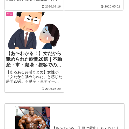
たない伝え方のコツ、赤いちゃん
2026.07.16
2026.05.02
ちゃんこの実例まで、リアルな声
を25選まとめました。
生活
【あ〜わかる！】女だから
舐められた瞬間20選｜不動
産・車・職場・接客でのリ
アル体験談
【あるある共感まとめ】女性が
「女だから舐められた」と感じた
瞬間20選。不動産・車ディーラ
ー・接客現場・タクシーでの実体
2026.06.29
験をガル民がぶっちゃけ。男性が
同席すると態度が一変する理不尽
さ、30-50代女性なら共感必至の
リアルな声を集めました。
【あ〜わかる！】夏に露出したくない人