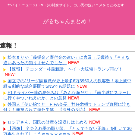
ヤバイ！ニュース(・∀・)の姉妹サイト。ガル民の鋭いコメをまとめます！
がるちゃんまとめ！
速報！
松本まりか「義援金と寄付金の違い」に言及→反響続々「そんな
違いあったの知りませんでした」
NEW!
【速報】 テコンダー朴最新話、ヘイト大統領トランプ再び！
NEW!
国立でのJリーグ開幕戦が史上最多6万3960人の観客数！地上波中
継＆劇的な試合展開でSNSでも話題に
NEW!
F1ドライバー達の夏休みは「みんな海だな」「南半球にスキーし
に行くやついねえのか」との意見
NEW!
外国人「使い捨てだ」FIFA会長、辞任危機でトランプ政権に泣き
付くも無視されて海外失笑！【海外の反応】
NEW!
中国人のリウさん、新エネ車で国境越えたら遠隔操作で30時間ロ
ックされる！
NEW!
ロシアさん、国民の財産を没収しはじめる
NEW!
K-POPアイドルの約半数が3年後には姿を消す…損益分岐点突破
【画像】 全身入れ墨の彫り師、『とんでもない正論』を吐いて30
は4％未満
NEW!
万再生されてしまうｗｗｗｗｗｗｗ
NEW!