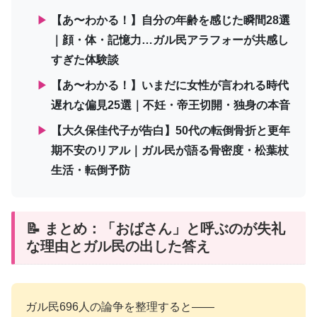
▶
【あ〜わかる！】自分の年齢を感じた瞬間28選
｜顔・体・記憶力…ガル民アラフォーが共感し
すぎた体験談
▶
【あ〜わかる！】いまだに女性が言われる時代
遅れな偏見25選｜不妊・帝王切開・独身の本音
▶
【大久保佳代子が告白】50代の転倒骨折と更年
期不安のリアル｜ガル民が語る骨密度・松葉杖
生活・転倒予防
📝 まとめ：「おばさん」と呼ぶのが失礼
な理由とガル民の出した答え
ガル民696人の論争を整理すると——