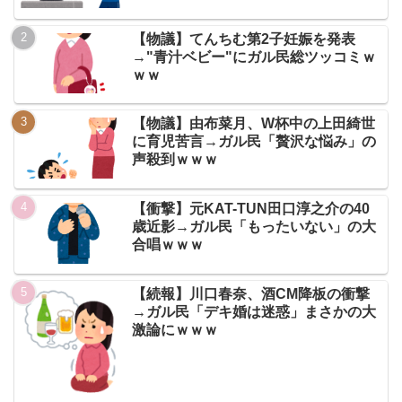
【物議】てんちむ第2子妊娠を発表
→"青汁ベビー"にガル民総ツッコミｗ
ｗｗ
【物議】由布菜月、W杯中の上田綺世
に育児苦言→ガル民「贅沢な悩み」の
声殺到ｗｗｗ
【衝撃】元KAT-TUN田口淳之介の40
歳近影→ガル民「もったいない」の大
合唱ｗｗｗ
【続報】川口春奈、酒CM降板の衝撃
→ガル民「デキ婚は迷惑」まさかの大
激論にｗｗｗ