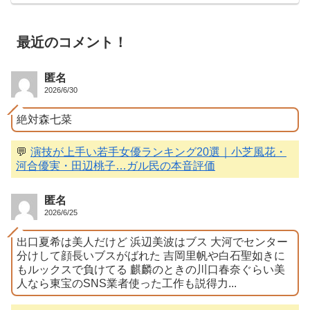
最近のコメント！
匿名
2026/6/30
絶対森七菜
💬
演技が上手い若手女優ランキング20選｜小芝風花・
河合優実・田辺桃子…ガル民の本音評価
匿名
2026/6/25
出口夏希は美人だけど 浜辺美波はブス 大河でセンター
分けして顔長いブスがばれた 吉岡里帆や白石聖如きに
もルックスで負けてる 麒麟のときの川口春奈ぐらい美
人なら東宝のSNS業者使った工作も説得力...