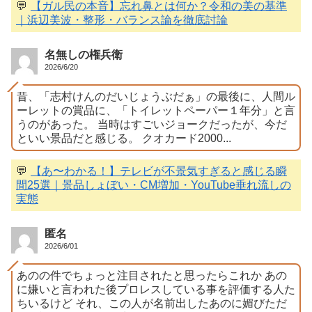
💬
【ガル民の本音】忘れ鼻とは何か？令和の美の基準
｜浜辺美波・整形・バランス論を徹底討論
名無しの権兵衛
2026/6/20
昔、「志村けんのだいじょうぶだぁ」の最後に、人間ル
ーレットの賞品に、「トイレットペーパー１年分」と言
うのがあった。 当時はすごいジョークだったが、今だ
といい景品だと感じる。 クオカード2000...
💬
【あ〜わかる！】テレビが不景気すぎると感じる瞬
間25選｜景品しょぼい・CM増加・YouTube垂れ流しの
実態
匿名
2026/6/01
あのの件でちょっと注目されたと思ったらこれか あの
に嫌いと言われた後プロレスしている事を評価する人た
ちいるけど それ、この人が名前出したあのに媚びただ