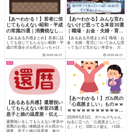
【あ〜わかる！】若者に信
【あ〜わかる】みんな言わ
じてもらえない昭和・平成
ないけど思ってる本音30選
の常識25選｜消費税なし・
｜職場・お金・夫婦・育児
病院に灰皿・待ち合わせは
の「言えないリアル」まと
【あるある共感まとめ】若者に話
【あるある共感まとめ】職場・お
勘だけ
め
しても信じてもらえない昭和・平
金・夫婦・育児についてみんな思
成の常識をガル民がぶっちゃけ。
ってるけど言わない本音を、ガル
消費税ゼロ・病院の待合室に灰
民2000人超がぶっちゃけ。「夫
2026.06.07
2026.06.21
皿・車の窓は回して開けた・ラジ
で人生変わる」「金さえあれば悩
カセでテレビ録音…30〜50代が
みの9割なくなる」など共感の嵐
生活
生活
思わず「あ〜あったあった！」と
なコメント30選を、笑えるツッ
頷く懐かしあるある25選。
コミも交えてリアルに紹介。
【あ〜わかる！】ガル民の
【あるある共感】還暦祝い
「心底羨ましい」ものｗｗ
してもらえない本音25選｜
ｗｗｗｗｗｗｗｗｗｗｗｗ
息子と娘の温度差・伝え方
ｗｗｗｗｗｗｗｗ
2026年5月1日、ガールズちゃん
まとめ
還暦祝いをしてもらえない本音や
ねるに立った「心底羨ましいこ
実際のお祝い体験談をガル民から
と」トピ。500コメ超え、+1500
調査。息子と娘の温度差、角が立
超えの大共感コメントも...