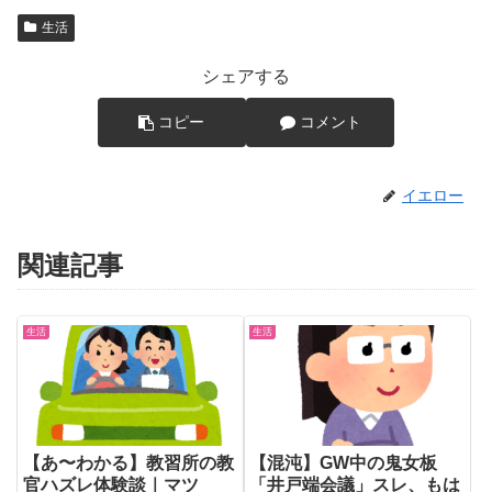
生活
シェアする
コピー
コメント
イエロー
関連記事
生活
生活
【あ〜わかる】教習所の教
【混沌】GW中の鬼女板
官ハズレ体験談｜マツ
「井戸端会議」スレ、もは