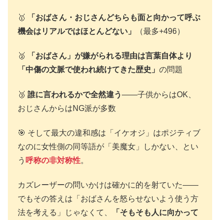
🥇
「おばさん・おじさんどちらも面と向かって呼ぶ
機会はリアルではほとんどない」
（最多+496）
🥈
「おばさん」が嫌がられる理由は言葉自体より
「中傷の文脈で使われ続けてきた歴史」
の問題
🥉
誰に言われるかで全然違う
——子供からはOK、
おじさんからはNG派が多数
🎯 そして最大の違和感は「イケオジ」はポジティブ
なのに女性側の同等語が「美魔女」しかない、とい
う
呼称の非対称性
。
カズレーザーの問いかけは確かに的を射ていた——
でもその答えは「おばさんを怒らせないよう使う方
法を考える」じゃなくて、
「そもそも人に向かって