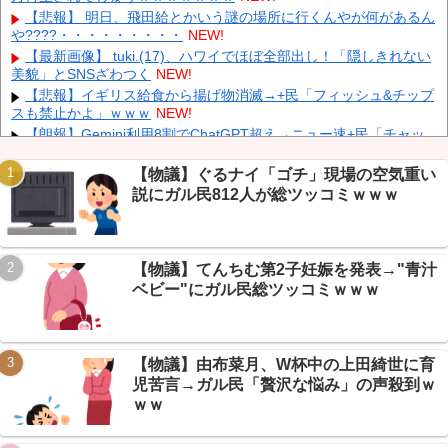
彫り師YouTuber・しげち「刺青タトゥー入れてる奴は全員バカで
【悲報】 明日、飛田給とかいう謎の場所に行くんやが何があるん
す」「すごい民度低い」「5000円好きなんすよ、バカって」
NEW!
や????・・・・・・・・・
NEW!
【速報】 米農家「流石にこんな値段じゃ、米作り辞める人、出る
【最新画像】 tuki.(17)、ハワイでほぼ全部出し！「隠しきれない
んじゃないかなあ？？」
NEW!
美貌」とSNSざわつく
NEW!
【悲報】 中国、橋の欄干が強風一発で粉々に 鉄筋ゼロ 当局「接
【悲報】イギリス給食から揚げ物消滅→+民「フィッシュ&チップ
着剤でくっつけただけ」「正常で、品質問題はない」
NEW!
スも禁止かよ」ｗｗｗ
NEW!
【朗報】Gemini利用8割でChatGPT超え→ニュー速+民「チャッ
ピー終わったな」ｗｗｗ
NEW!
【朗報】セルフレジの”ただ立ってるだけ”店員→まさかの「3万い
【物議】ぐるナイ「ゴチ」現場の空気重い
いね釣り」発覚にガリレオ民騒然ｗｗｗ
NEW!
説にガル民812人が総ツッコミｗｗｗ
【悲報】ニートへ漬物工場求人→日給19万でボーナス無しにガリ
Powered by livedoor 相互RSS
レオ民「クソ求人で草」ｗｗｗ
NEW!
【恐怖】 家族葬・一日葬なら安いという風潮、完全に嘘だっ
【物議】てんちむ第2子妊娠を発表→"青汁
た・・・・
NEW!
ベビー"にガル民総ツッコミｗｗｗ
【朗報】村上宗隆、26号でAL本塁打ランキング並列→『村GOD
覇権』も反応淡白ｗｗｗ
NEW!
【物議】由布菜月、W杯中の上田綺世に育
児苦言→ガル民「贅沢な悩み」の声殺到ｗ
ｗｗ
Powered by livedoor 相互RSS