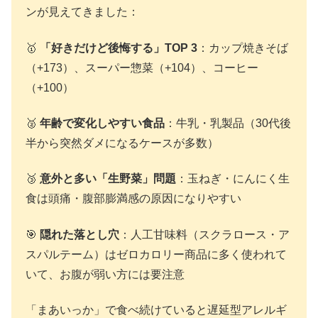
ンが見えてきました：
🥇
「好きだけど後悔する」TOP 3
：カップ焼きそば
（+173）、スーパー惣菜（+104）、コーヒー
（+100）
🥈
年齢で変化しやすい食品
：牛乳・乳製品（30代後
半から突然ダメになるケースが多数）
🥉
意外と多い「生野菜」問題
：玉ねぎ・にんにく生
食は頭痛・腹部膨満感の原因になりやすい
🎯
隠れた落とし穴
：人工甘味料（スクラロース・ア
スパルテーム）はゼロカロリー商品に多く使われて
いて、お腹が弱い方には要注意
「まあいっか」で食べ続けていると遅延型アレルギ