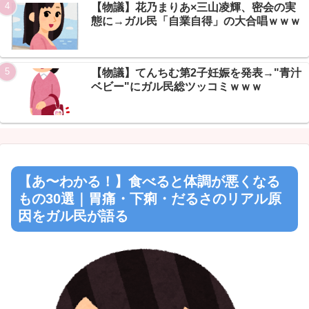
【物議】花乃まりあ×三山凌輝、密会の実
態に→ガル民「自業自得」の大合唱ｗｗｗ
Powered by livedoor 相互RSS
【物議】てんちむ第2子妊娠を発表→"青汁
ベビー"にガル民総ツッコミｗｗｗ
【あ〜わかる！】食べると体調が悪くなる
もの30選｜胃痛・下痢・だるさのリアル原
因をガル民が語る