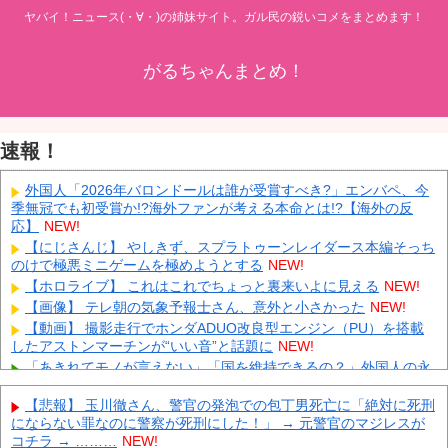
ヤバイ！ニュース(・∀・)の姉妹サイト。ガル民の鋭いコメをまとめます！
がるちゃんまとめ！
速報！
外国人「2026年バロンドールは誰が受賞すべき?」エンバペ、今
季無冠でも初受賞か!?海外ファンが考える本命とは!?【海外の反
応】
NEW!
【にじさんじ】 やしきず、スプラトゥーンレイダース本編そっち
のけで極悪ミニゲームを極めようとする
NEW!
【ホロライブ】 これはこれでちょっと裏来いよに見える
NEW!
【画像】 テレ朝の気象予報士さん、意外と小さかった
NEW!
【動画】 撮影走行でホンダADUO改良型エンジン（PU）を搭載
したアストンマーチンが“いい音”と話題に
NEW!
「あきれてモノが言えない」「国を維持できるの？」外国人の永
住許可要件の厳格化で在日中国人の本音は？
NEW!
【悲報】 玉川徹さん、警官の発泡での包丁男死亡に「絶対に死刑
【速報】 中露の武装軍艦4隻が日本一周『いつでも国家沈没させ
にならない罪なのに警察が死刑にした！」 → 元警官のマジレスが
られるぞ』
NEW!
コチラ → ………
NEW!
【為替相場】 ドル円は1ドル158円台半ば 介入警戒をしつつ円売