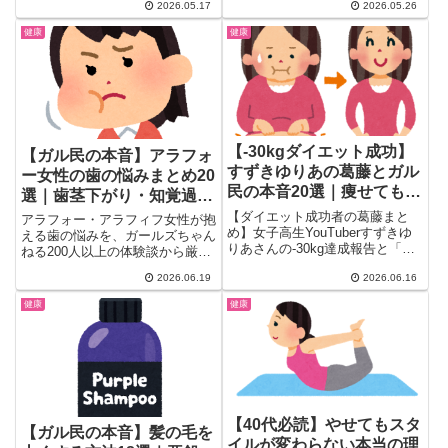
2026.05.17
2026.05.26
9の相場）・男性接種の実態から
定期検診との組み合わせまで、検
健康
健康
索しても出てこないリアルな声を
厳選して紹介。
【-30kgダイエット成功】
【ガル民の本音】アラフォ
すずきゆりあの葛藤とガル
ー女性の歯の悩みまとめ20
民の本音20選｜痩せても自
選｜歯茎下がり・知覚過
信が持てない理由
敏・根管治療のリアル
【ダイエット成功者の葛藤まと
アラフォー・アラフィフ女性が抱
め】女子高生YouTuberすずきゆ
える歯の悩みを、ガールズちゃん
りあさんの-30kg達成報告と「痩
ねる200人以上の体験談から厳選
せても自信が持てない」という本
まとめ。歯茎下がりの原因・知覚
2026.06.19
2026.06.16
音にガル民が反応。ダイエット維
過敏・食いしばり・根管治療（保
持の難しさや体型変化後の自己肯
険 vs 自費）・インプラントの費
健康
健康
定感まで、リアルな女性の声を
用相場・大人の矯正リスクまで、
20選でまとめました。
歯科衛生士の本音も交えてリアル
な情報をまとめました。
【40代必読】やせてもスタ
【ガル民の本音】髪の毛を
イルが変わらない本当の理