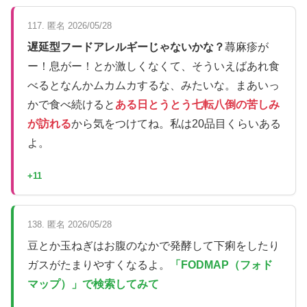
117. 匿名 2026/05/28
遅延型フードアレルギーじゃないかな？
蕁麻疹が
ー！息がー！とか激しくなくて、そういえばあれ食
べるとなんかムカムカするな、みたいな。まあいっ
かで食べ続けると
ある日とうとう七転八倒の苦しみ
が訪れる
から気をつけてね。私は20品目くらいある
よ。
+11
138. 匿名 2026/05/28
豆とか玉ねぎはお腹のなかで発酵して下痢をしたり
ガスがたまりやすくなるよ。
「FODMAP（フォド
マップ）」で検索してみて