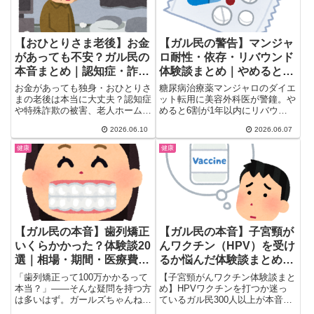
【おひとりさま老後】お金
【ガル民の警告】マンジャ
があっても不安？ガル民の
ロ耐性・依存・リバウンド
本音まとめ｜認知症・詐
体験談まとめ｜やめると4
欺・老人ホーム保証人
倍速で太る、骨粗鬆症も？
お金があっても独身・おひとりさ
糖尿病治療薬マンジャロのダイエ
20の本音
まの老後は本当に大丈夫？認知症
ット転用に美容外科医が警鐘。や
や特殊詐欺の被害、老人ホームの
めると6割が1年以内にリバウン
保証人問題、成年後見人や終活の
ドし、そのスピードは通常の4
2026.06.10
2026.06.07
備えまで、ガル民177人のリアル
倍。骨粗鬆症・膵臓がんリスクも
な本音と体験談を厳選してまとめ
浮上。ガル民の体験談・自力ダイ
健康
健康
ました。同じ不安を抱える40
エット成功法20選で、薬に頼ら
代・50代女性は必見の内容で
ない健康的な体作りのヒントもま
す。
とめました。
【ガル民の本音】歯列矯正
【ガル民の本音】子宮頸が
いくらかかった？体験談20
んワクチン（HPV）を受け
選｜相場・期間・医療費控
るか悩んだ体験談まとめ｜
除のリアル
副作用・費用・効果のリア
「歯列矯正って100万かかるって
【子宮頸がんワクチン体験談まと
ル
本当？」——そんな疑問を持つ方
め】HPVワクチンを打つか迷っ
は多いはず。ガールズちゃんねる
ているガル民300人以上が本音で
に76件のリアルな体験談が集...
議論。副作用・費用（シルガード