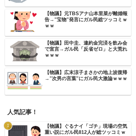
【物議】元TBSアナ山本里菜が離婚報
告→”宝物”発言にガル民総ツッコミｗ
ｗｗ
【物議】田中圭、違約金完済を飲み会
で宣言→ガル民「反省ゼロ」と大荒れ
ｗｗｗ
【物議】広末涼子まさかの地上波復帰
→”次男の言葉”にガル民大激論ｗｗｗ
人気記事！
【物議】ぐるナイ「ゴチ」現場の空気
重い説にガル民812人が総ツッコミｗ