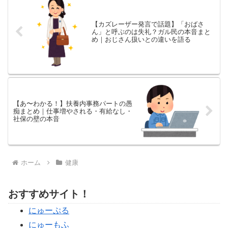
【カズレーザー発言で話題】「おばさ
ん」と呼ぶのは失礼？ガル民の本音まと
め｜おじさん扱いとの違いを語る
【あ〜わかる！】扶養内事務パートの愚
痴まとめ｜仕事増やされる・有給なし・
社保の壁の本音
ホーム
健康
おすすめサイト！
にゅーぷる
にゅーもふ