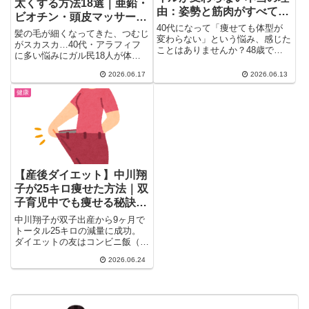
太くする方法18選｜亜鉛・
由：姿勢と筋肉がすべてだ
ビオチン・頭皮マッサージ
った
40代になって「痩せても体型が
で40代の細毛対策
髪の毛が細くなってきた、つむじ
変わらない」という悩み、感じた
がスカスカ…40代・アラフィフ
ことはありませんか？48歳で水
に多い悩みにガル民18人が体験
着が似合うボディメイク講師の事
談で答えます。亜鉛・ビオチン・
例をきっかけにガルちゃん民が熱
2026.06.17
2026.06.13
鉄分サプリの効果、頭皮マッサー
論。スタイルを左右するのは体重
ジ・ヘナ染めの実体験、睡眠やス
健康
よりも姿勢と筋肉量。アラフォー
マホ依存との関係も。美容師の本
からの体型改善に本当に必要なこ
音「市販育毛商品は嘘が多い」も
とを132のコメントから探りま
紹介。
す。
【産後ダイエット】中川翔
子が25キロ痩せた方法｜双
子育児中でも痩せる秘訣に
ガル民が反応
中川翔子が双子出産から9ヶ月で
トータル25キロの減量に成功。
ダイエットの友はコンビニ飯（セ
ブン「豆腐枝豆バー」・ローソン
2026.06.24
「スイカスティック」）。育児中
でも痩せられる秘訣にガル民がざ
わつく。産後ダイエットに悩む方
必見のまとめ。