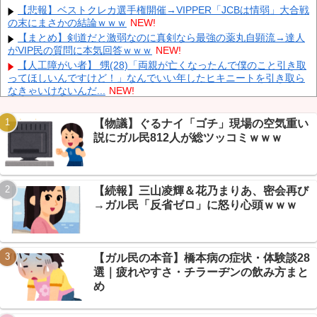
【悲報】ベストクレカ選手権開催→VIPPER「JCBは情弱」大合戦
りが続行
NEW!
の末にまさかの結論ｗｗｗ
NEW!
ヨーロッパが中国製メガソーラーを締め出しｗｗｗ
NEW!
【まとめ】剣道だと激弱なのに真剣なら最強の薬丸自顕流→達人
インドネシア「高速鉄道！」中国「大赤字！」インドネシア「運
がVIP民の質問に本気回答ｗｗｗ
NEW!
営会社の株式購入！（負債対策」中国「はい（巨額負債」インドネ
【人工障がい者】 甥(28)「両親が亡くなったんで僕のこと引き取
シア「700km延伸計画！（実質中止」→
NEW!
ってほしいんですけど！」なんでいい年したヒキニートを引き取ら
なきゃいけないんだ...
NEW!
【画像】 Netflix版『リボンの騎士』、とんでもない事になるｗｗ
ｗｗｗ
NEW!
【物議】ぐるナイ「ゴチ」現場の空気重い
【放送事故】 昔のドラマのレ◯プシーン、今見るとアウトすぎ
説にガル民812人が総ツッコミｗｗｗ
Powered by livedoor 相互RSS
る・・・
NEW!
【悲報】NGT48板民、新曲発表の日に他店ケンカ祭り→「今日は
大事な日だろ」ｗ
NEW!
【速報】NGT48・6期生、SR個人配信が8/8ついに解禁→板民
【続報】三山凌輝＆花乃まりあ、密会再び
「泥舟に光がｗ」
NEW!
→ガル民「反省ゼロ」に怒り心頭ｗｗｗ
エネ夫に離婚を突きつけたら私の職場(法律事務所)に乗り込んで
きた 堂々と「離婚の法律相談です。母の薦めでこちらに参りまし
た」と言っているが、...
NEW!
【保存版】マイナ保険証、本当に慣れた？→年収バレ・暗証番号
【ガル民の本音】橋本病の症状・体験談28
の本音がエッヂで炸裂ｗｗｗ
NEW!
選｜疲れやすさ・チラーヂンの飲み方まと
め