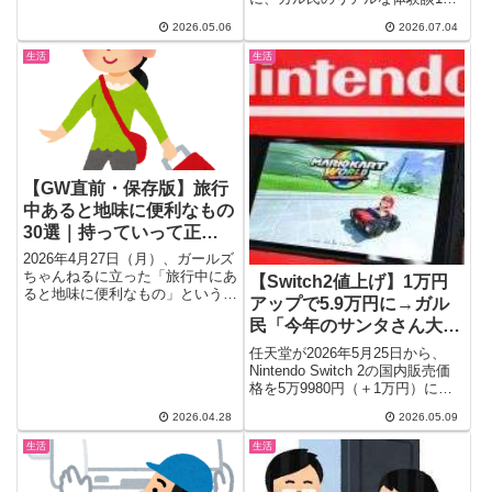
か...
選で回答。ペプラムトップスは着
2026.05.06
2026.07.04
太りする？の賛否両論から、イン
しない丈感の選び方、実例コーデ
生活
生活
画像、矯正下着まで、検索しても
出てこない本音を一気にチェック
できます。
【GW直前・保存版】旅行
中あると地味に便利なもの
30選｜持っていって正
解”アイテム
2026年4月27日（月）、ガールズ
ちゃんねるに立った「旅行中にあ
【Switch2値上げ】1万円
ると地味に便利なもの」というト
アップで5.9万円に→ガル
ピ。GW目前のドンピシャ...
民「今年のサンタさん大変
だな」「買っといてよかっ
任天堂が2026年5月25日から、
た」
Nintendo Switch 2の国内販売価
格を5万9980円（＋1万円）に値
上げす...
2026.04.28
2026.05.09
生活
生活