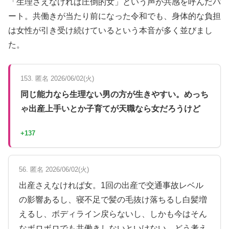
「生理さえなければ圧倒的女」という声が共感を呼んだパ
ート。共働きが当たり前になった令和でも、身体的な負担
は女性が引き受け続けているという本音が多く並びまし
た。
153. 匿名 2026/06/02(火)
同じ能力なら生理ない男の方が生きやすい。めっち
ゃ出産上手いとか子育てが天職なら女だろうけど
+137
56. 匿名 2026/06/02(火)
出産さえなければ女。1回の出産で交通事故レベル
の影響あるし、寝不足で髪の毛抜け落ちるし白髪増
えるし、ボディライン戻らないし、しかも今はそん
なボロボロでも共働きしないといけない。どう考え