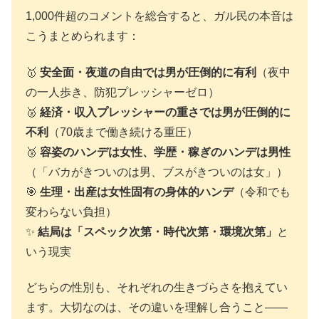
1,000件超のコメントを総合すると、ガル民の本音は
こうまとめられます：
🥇
安全面・夜道の自由では男が圧倒的に有利
（夜中
の一人歩き、防犯プレッシャーゼロ）
🥈
経済・収入プレッシャーの重さでは男が圧倒的に
不利
（70歳まで働き続ける重圧）
🥉
容姿のハンデは女性、学歴・稼ぎのハンデは男性
（「バカがきついのは男、ブスがきついのは女」）
🎯
生理・出産は女性固有の身体的ハンデ
（令和でも
変わらない負担）
✨
結局は「スペック次第・時代次第・環境次第」
と
いう現実
どちらの性別も、それぞれの生きづらさを抱えてい
ます。大切なのは、その違いを理解し合うこと——