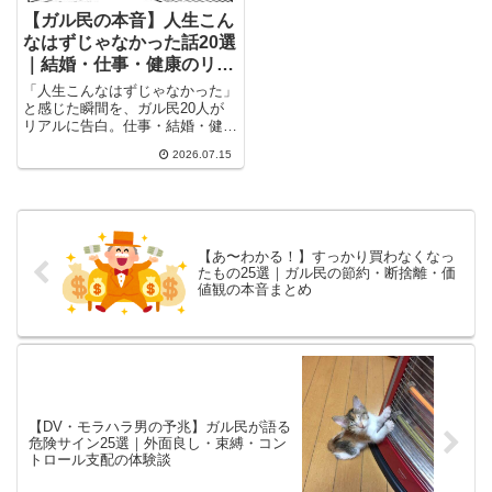
【ガル民の本音】人生こん
なはずじゃなかった話20選
｜結婚・仕事・健康のリア
ルな告白
「人生こんなはずじゃなかった」
と感じた瞬間を、ガル民20人が
リアルに告白。仕事・結婚・健
康・お金…理想と現実のギャップ
2026.07.15
に直面した本音から、更年期やう
つ病との向き合い方、貯金150万
円で気づいた後悔、そこから前を
向けた体験談まで幅広くまとめま
した。
【あ〜わかる！】すっかり買わなくなっ
たもの25選｜ガル民の節約・断捨離・価
値観の本音まとめ
【DV・モラハラ男の予兆】ガル民が語る
危険サイン25選｜外面良し・束縛・コン
トロール支配の体験談