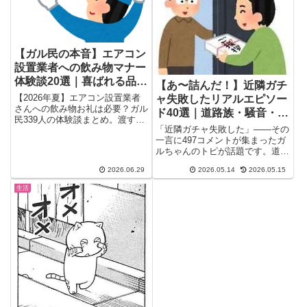
【ガル民の本音】エアコン
設置業者への飲み物マナー
体験談20選｜喜ばれる品・
【あ〜詰んだ！】近隣ガチ
タイミング・夏の正解
【2026年夏】エアコン設置業者
ャ失敗したリアルエピソー
さんへの飲み物お礼は必要？ガル
ド40選｜道路族・騒音・後
民339人の体験談まとめ。渡す・
から来たモンスター住民の
「近隣ガチャ失敗した」——その
渡さないの本音から、喜ばれる飲
実態
一言に497コメントが集まったガ
み物TOP・渡すタイミング・業
ルちゃんのトピが話題です。道路
者側のリアルな声まで一気解説。
族・騒音・ドアバン・乾太くん...
今夏のエアコン設置前に必読！
2026.06.29
2026.05.14
2026.05.15
生活