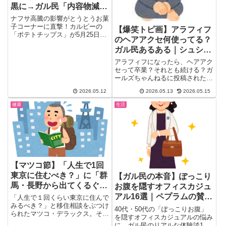
黒に→ガル民「内容物減ら
すよりよっぽど良い」
ナフサ高騰の影響がとうとうお菓
子コーナーに直撃！カルビーの
【爆笑トピ画】アラフィフ
「ポテトチップス」が5月25日以
のヘアアクセ何使ってる？
降、うすしお・コンソメなど定
ガル民あるある｜シュシ
番...
ュ・クリップ・まさかの山
アラフィフになったら、ヘアアク
伏グッズまで
セって卒業？それとも続ける？ガ
ールズちゃんねるに投稿されたこ
のトピが大盛り上がり！「変で
2026.05.12
2026.05.13
2026.05.15
す...
健康
生活
【マツコ節】「人生で1回
東京に住むべき？」に「群
【ガル民の本音】ぽっこり
馬・長野から出てくるぐら
お腹を隠すオフィスカジュ
いがちょうどいい」｜ガル
アル16選｜ペプラムの賛
「人生で１回くらい東京に住んで
民の東京移住論争まとめ
みるべき？」と移住相談をぶつけ
否・インしないテク・実例
40代・50代の「ぽっこりお腹」
られたマツコ・デラックス。その
コーデ画像
を隠すオフィスカジュアルの悩み
答えがまさかの 「群馬、長野
に、ガル民のリアルな体験談16