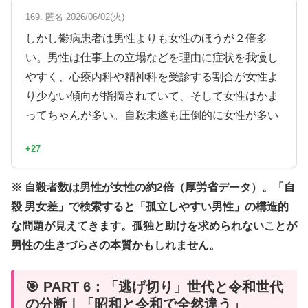
169. 匿名 2026/06/02(火)
しかし鬱病患者は男性よりも女性のほうが２倍多
い。男性は仕事上の立場などを理由に症状を我慢し
やすく、心療内科や精神科を受診する割合が女性よ
り少ない傾向が指摘されていて、そして女性はかま
ってちゃんが多い。自殺未遂も圧倒的に女性が多い
+27
※ 自殺者数は男性が女性の約2倍（厚労省データ）。「自
殺 男女差」で検索すると「孤立しやすい男性」の構造的
な問題が見えてきます。孤独と助けを求められないことが
男性の生きづらさの本質かもしれません。
🎯 PART 6：「逃げ切り」世代と令和世代
の分断｜「昭和と令和で全然違う」