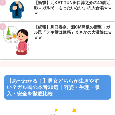
Powered by livedoor 相互RSS
【衝撃】元KAT-TUN田口淳之介の40歳近
影→ガル民「もったいない」の大合唱ｗｗ
ｗ
【続報】川口春奈、酒CM降板の衝撃→ガ
ル民「デキ婚は迷惑」まさかの大激論にｗ
ｗｗ
【あ〜わかる！】男女どちらが生きやす
い？ガル民の本音30選｜容姿・生理・収
入・安全を徹底比較