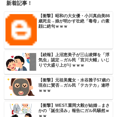
新着記事！
【衝撃】昭和の大女優・小川真由美86
歳死去→娘が明かす壮絶「毒母」の素
顔に絶句ｗｗｗ
【続報】上沼恵美子が三山凌輝を「浮
気虫」認定→ガル民「宮川大輔」いじ
りで大盛り上がりｗｗｗ
【衝撃】元祖美魔女・水谷雅子57歳の
現在に賛否→ガル民「テカテカ」連呼
ｗｗｗ
【衝撃】WEST.重岡大毅が結婚→まさ
かの「誕生済み」報告にガル民騒然ｗ
ｗｗ