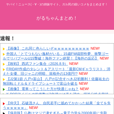
ヤバイ！ニュース(・∀・)の姉妹サイト。ガル民の鋭いコメをまとめます！
がるちゃんまとめ！
速報！
【画像】 これ同じ色らしいぞｗｗｗｗｗｗｗｗｗｗ
NEW!
外国人「とてつもない逸材がいる」15歳FW礒部怜夢、衝撃ゴー
ルでリバプールU15撃破！海外ファン絶賛！【海外の反応】
NEW!
【敗戦】 西武ファン集合（2026.8.9）
NEW!
FRIDAY作成のタレント＆アスリート「最新CMギャラリスト」消
えた女優、旧ジャニの明暗、規格外の13億円!?
NEW!
【J2第1節 八戸×富山】 八戸が記念すべきJ2初勝利！佐藤祐太の
無回転ミドル＆ドライブシュートで富山を破る
NEW!
【画像】 電車ってこうした方が快適じゃね？
NEW!
K-POPアイドルの約半数が3年後には姿を消す…損益分岐点突破
は4％未満
NEW!
【仰天】 石破茂さん、自民若手に舐めてかかった結果「全てを失
【速報】 斎藤知事、宣戦布告「数十年に渡るその場しのぎの不適
うｗｗｗｗｗ」
NEW!
切会計、私の代でケリをつける」
NEW!
【保存版】仏教はマジで凄すぎる→量子力学を2000年前に先取