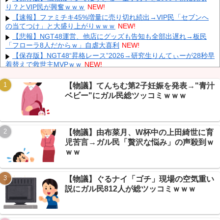
中国「大豪雨！」三峡ダム「基礎部分破損」中国「全力放流！」
り？とVIP民が興奮ｗｗｗ
NEW!
台風13号「中国上陸予測」台風15号「中国接近（画像」中国「台風
【速報】ファミチキ45%増量に売り切れ続出→VIP民「セブンへ
同時上陸！（穀物生産が壊滅危機」→
NEW!
の当てつけ」と大盛り上がりｗｗｗ
NEW!
大学生ワイ、株で大儲けしてしまうｗｗｗｗｗｗｗｗｗｗ
NEW!
【悲報】NGT48運営、他店にグッズも告知も全部出遅れ→板民
「フローラ8人だからｗ」自虐大喜利
NEW!
【保存版】NGT48“昇格レース”2026→研究生りんてぃーが28秒早
着替えで救世主MVPｗｗ
NEW!
江別リンチ犯「立って謝罪は本気じゃない」 裁判官「ほな裁判で
Powered by livedoor 相互RSS
土下座してないキミは本気じゃないな」
NEW!
【物議】てんちむ第2子妊娠を発表→"青汁
ディズニーからの帰り道。夫「息子連れて離れろ！あと警察に通
ベビー"にガル民総ツッコミｗｗｗ
報！」私「助けて！」駅員「どうしました！？」→トンデモナイこ
とに…
NEW!
【画像】 すでにメスの体つきになったいもうと
NEW!
【物議】由布菜月、W杯中の上田綺世に育
【悲報】映画ブルーロック、週末興行8位に大コケ→ちいかわに
惨敗でｗｗｗ
NEW!
児苦言→ガル民「贅沢な悩み」の声殺到ｗ
彫り師歴23年「タトゥー入れてる奴は99％バカです」「バカは
ｗｗ
5000円が好き」無断キャンセル、挨拶できない、金がない…客層を
ぶっちゃけ
NEW!
【物議】ぐるナイ「ゴチ」現場の空気重い
説にガル民812人が総ツッコミｗｗｗ