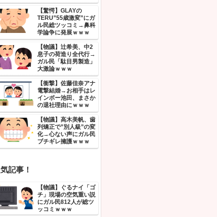
ル民の本音まとめ｜
新着記事！
【物議
代子
民総
本音
【驚愕
TER
ル民
学論
【物議