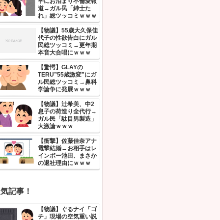
→妻が離婚届「不倫
新着記事！
【衝
平に
道→
れ」
【物議
代子
民総
本音