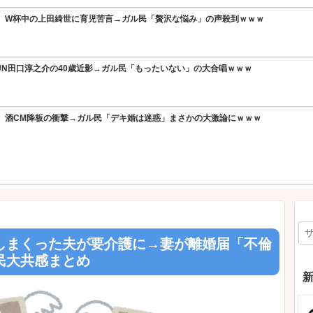
ｗ
NEW!
飲めない奴はつまらない説→VIPPER大激論、トランプの禁酒理由
ｗ
NEW!
GT48現役34人メンバー完全ガイド2026→正規13人の”逆ピラミッ
ｗ
NEW!
【物議】てんちむ第2子妊娠を発表→"青汁ベビー"にガル民
【物議】由布菜月、W杯中の上田綺世に育児苦言→ガル民「
by livedoor 相互RSS
【衝撃】元KAT-TUN田口淳之介の40歳近影→ガル民「も
【続報】川口春奈、酒CM降板の衝撃→ガル民「デキ婚は迷