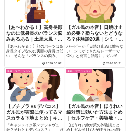
【あ〜わかる！】高身長顔
【ガル民の本音】日焼け止
なのに低身長のバランス悩
め必要？塗らないとどうな
みあるある｜土屋太鳳・高
る？体験談20選｜シミ・た
梨沙羅も同タイプ？スタイ
るみ・皮膚がんリスク
【あ〜わかる！】顔のパーツは高
バービーが「日焼け止めは塗らな
リング術20選
身長タイプなのに実際の身長は低
い、シミができたらレーザーで
い…そんな「バランスの悩み」を
OK」と発言し話題に。ガル民は
持つガル民の体験談とリアルアド
「シミだけが問題じゃない」と即
2026.06.02
2026.05.21
バイスをまとめ。土屋太鳳・高梨
反論。紫外線が引き起こすたる
沙羅・板野友美も同タイプ？芸能
み・光老化・皮膚がんリスクま
美容・ファッション
美容・ファッション
人事例とスタイリングのコツ、ヘ
で、アラフォー女性のリアルな体
アスタイル・ファッション術を
験談と知識を20選でまとめまし
20選でご紹介。
た。
【プチプラ vs デパコス】
【ガル民の本音】ほうれい
ガル民が実際に使ってるマ
線対策に効いた方法まとめ
スカラ＆下地まとめ｜キャ
｜セルフケア・美容液・ク
ンメイク・デジャヴュ・ス
リニック施術のリアル
「キャンメイク派？デジャヴュ
【ほうれい線対策の体験談まと
カイハイの評価は？
派？それともデパコス？」——ガ
め】ガル民117人がほうれい線対