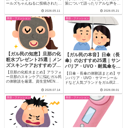
ールズちゃんねるに投稿された
策について語ったリアルな声を厳
「おすすめのマスカラ・マスカラ
選。あいうべー体操・保湿・ファ
2026.05.11
2026.05.21
下地...
ンデの塗り方・ヒアルロン酸・糸
リフトまで、効果があった方法を
美容・ファッション
美容・ファッション
徹底まとめ。アラフィフの「痩せ
すぎ注意」情報も。
【ガル民の知恵】旦那の化
【ガル民の本音】日傘（長
粧水プレゼント25選｜メン
傘）のおすすめ25選｜サン
ズスキンケアおすすめブラ
バリア・UVO・耐風傘を徹
ンドまとめ
底比較
【旦那の化粧水まとめ】アラフォ
【日傘・長傘の体験談まとめ】サ
ー旦那のスキンケアに悩むガル民
ンバリア・UVO・サマーシール
の体験談を厳選。資生堂MEN・
ドなど人気ブランドをガル民25
ウーノ・オルビス・無印良品など
人が徹底比較。遮熱・耐風性能の
2026.07.14
2026.08.01
プレゼントにも使えるおすすめブ
リアルな口コミから、ホームセン
ランド、脂性肌・乾燥肌別の選び
ターで買える980円のプチプラ日
美容・ファッション
美容・ファッション
方のコツ、実際に若返った体験談
傘まで、値段・重さ・寿命の選び
まで本音でまとめて紹介します。
方のコツをまとめて紹介します。