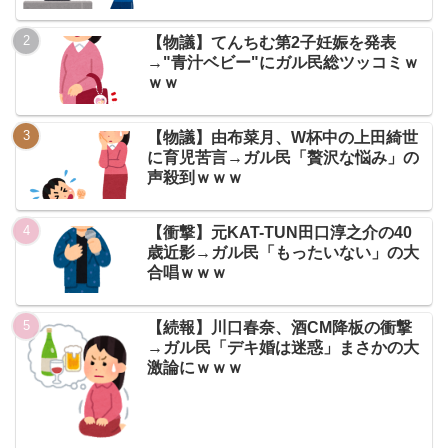
【物議】てんちむ第2子妊娠を発表
→"青汁ベビー"にガル民総ツッコミｗ
ｗｗ
【物議】由布菜月、W杯中の上田綺世
に育児苦言→ガル民「贅沢な悩み」の
声殺到ｗｗｗ
【衝撃】元KAT-TUN田口淳之介の40
歳近影→ガル民「もったいない」の大
合唱ｗｗｗ
【続報】川口春奈、酒CM降板の衝撃
→ガル民「デキ婚は迷惑」まさかの大
激論にｗｗｗ