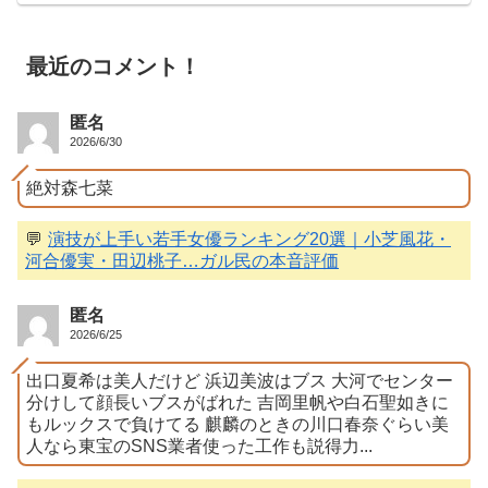
最近のコメント！
匿名
2026/6/30
絶対森七菜
💬
演技が上手い若手女優ランキング20選｜小芝風花・
河合優実・田辺桃子…ガル民の本音評価
匿名
2026/6/25
出口夏希は美人だけど 浜辺美波はブス 大河でセンター
分けして顔長いブスがばれた 吉岡里帆や白石聖如きに
もルックスで負けてる 麒麟のときの川口春奈ぐらい美
人なら東宝のSNS業者使った工作も説得力...