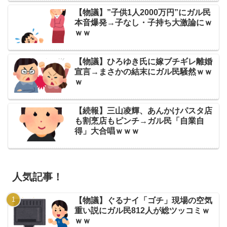
【物議】”子供1人2000万円”にガル民
本音爆発→子なし・子持ち大激論にｗ
ｗｗ
【物議】ひろゆき氏に嫁ブチギレ離婚
宣言→まさかの結末にガル民騒然ｗｗ
ｗ
【続報】三山凌輝、あんかけパスタ店
も割烹店もピンチ→ガル民「自業自
得」大合唱ｗｗｗ
人気記事！
【物議】ぐるナイ「ゴチ」現場の空気
重い説にガル民812人が総ツッコミｗ
ｗｗ