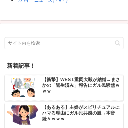
ヤバイ！ニュース(・∀・)
新着記事！
【衝撃】WEST.重岡大毅が結婚→まさ
かの「誕生済み」報告にガル民騒然ｗ
ｗｗ
【あるある】主婦がスピリチュアルに
ハマる理由にガル民共感の嵐→本音
続々ｗｗｗ