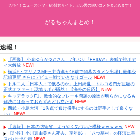
ヤバイ！ニュース(・∀・)の姉妹サイト。ガル民の鋭いコメをまとめます！
がるちゃんまとめ！
速報！
【画像】 小倉ゆうか(27)さん、7年ぶり『FRIDAY』表紙で神ボデ
ィ大解放
NEW!
横浜F・マリノスMF三井寺眞が16歳で開幕スタメン出場し最年少
記録更新 さらにデビュー戦でいきなりゴール
NEW!
トルコ人「日本人まで獲るのか」上田綺世、トルコ名門が巨額の
正式オファー！現地サポが騒然！【海外の反応】
NEW!
キャデラックF1、致命的なブレーキ問題の原因が明らかになるも
解決には至っておらずめども立たず
NEW!
西武・小島大河「1失点で負け投手にするのは野手として良くな
い」
NEW!
【鹿児島】 突然右折し路面電車と衝突 乗っていた男女3人は車を
放置しダッシュで逃走中
NEW!
【速報】 日本の防衛省、ようやく気づいた模様ｗｗｗｗｗ
NEW!
中国「大豪雨！」三峡ダム「基礎部分破損」中国「全力放流！」
【訃報】小川真由美さん死去、享年86→「八つ墓村」の怪演に芸
台風13号「中国上陸予測」台風15号「中国接近（画像」中国「台風
スポ+民悼む声
NEW!