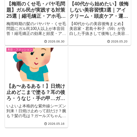
【梅雨のくせ毛・パヤ毛問
【40代から始めたい】後悔
題】ガル民が実践する対策
しない美容習慣3選｜アイ
25選｜縮毛矯正・アホ毛ス
クリーム・頭皮ケア・運動
ティック・ヘアオイル徹底
の効果をガル民が語る
梅雨時期の髪のパヤパヤ・くせ毛
【40代からの美容後悔まとめ】
比較
問題にガル民100人以上が本音回
美容家・君島十和子（59）が告
答！縮毛矯正の効果と頻度・アホ
白した手抜きして後悔した美容習
毛スティックの選び方・スタイリ
慣3選にガル民が大共感。アイク
2026.06.30
2026.05.20
ング剤のリアル使用感まで、アラ
リーム・頭皮マッサージ・運動の
サー〜アラフォー女性の「どうし
重要性と、遺伝子論争まで、30
美容・ファッション
ても抑えられない」悩みを徹底ま
代40代女性のリアルな声175件を
とめ。試す前に読みたい対策25
まとめました。
選。
【あ〜あるある！】日焼け
止めどこまで塗る？耳の後
ろ・うなじ・手の甲…ガル
民の盲点まとめ
いよいよ本格的な紫外線シーズン
到来！日焼け止めって顔だけ？腕
も？髪の毛は？ガールズちゃんね
るで「みなさんはどこまで塗っ
2026.05.16
て...