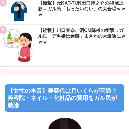
【衝撃】元KAT-TUN田口淳之介の40歳近
影→ガル民「もったいない」の大合唱ｗｗ
ｗ
【続報】川口春奈、酒CM降板の衝撃→ガ
ル民「デキ婚は迷惑」まさかの大激論にｗ
ｗｗ
【女性の本音】美容代は月いくらが普通？
美容院・ネイル・化粧品の費用をガル民が
激論