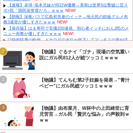
同時上陸！（穀物生産が壊滅危機」→
NEW!
【速報】卓球･張本兄妹が同日W優勝→美和は世界5位撃破に芸ス
長崎の語り部のお爺ちゃん(84)、学生に『日本も核武装が必要』
ポ+民「国民栄誉賞だろ」ｗｗｗ
NEW!
と言われびっくり
NEW!
【朗報】深夜バスで広島初見参のイッチ→地元民の鉄板グルメ布
「あきれてモノが言えない」「国を維持できるの？」外国人の永
教3連発が優しすぎたｗｗｗ
NEW!
住許可要件の厳格化で在日中国人の本音は？
NEW!
【保存版】はま寿司で安価200連発、初心者イッチにおんJ民のメ
ウクライナがモスクワに向けて初の弾道ミサイルを発射か？！
ニュー布教が優しすぎたｗｗｗ
NEW!
NEW!
記録的猛暑の欧州、ドナウ川の水位が低下してマンモスの骨や沈
没したドイツ軍の戦艦が出現
NEW!
【驚愕】 新幹線じゃなく『帰省費4000円』安くなる在来線で帰
【物議】ぐるナイ「ゴチ」現場の空気重い
省した結果ｗｗｗｗｗ
NEW!
説にガル民812人が総ツッコミｗｗｗ
【悲報】 大分県、ガチで逝く・・・・・・
NEW!
【悲報】 取引先専務「Aを20個注文する」 ぼく「いつも1～2個
Powered by livedoor 相互RSS
しか使わないけど本当に20であってる？」 取専「あってる」→結果
【物議】てんちむ第2子妊娠を発表→"青汁
『こう』なったんだが...
NEW!
ベビー"にガル民総ツッコミｗｗｗ
【悲報】新NISA11ヶ月で利益19万円→VIPPERの「30年で600
万」皮算用に総ツッコミｗｗｗ
NEW!
【物議】由布菜月、W杯中の上田綺世に育
児苦言→ガル民「贅沢な悩み」の声殺到ｗ
ｗｗ
Powered by livedoor 相互RSS