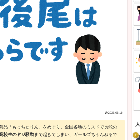
かる】ミスド『もっちゅりん』行列騒
NS熱狂・ガル民の本音