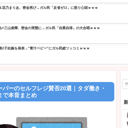
期懲役の仮釈放、2025年はわずか4人→ニュー速+民「4人も出すな
EW!
学の同級生に唐揚げ20回超届けた女逮捕→ニュー速+民「純愛だ
EW!
田に2兆円のAIデータセンター建設決定→なんG民「熊対策費用
【ガル民の本音】橋本病の症状・体験談28選｜疲れやすさ
NEW!
【続報】三山凌輝＆花乃まりあ、密会再び→ガル民「反省ゼ
by livedoor 相互RSS
【物議】花乃まりあ×三山凌輝、密会の実態に→ガル民「自
【物議】てんちむ第2子妊娠を発表→"青汁ベビー"にガル民