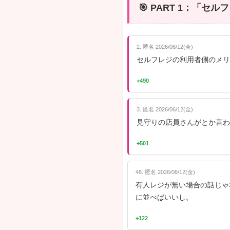
スーパーの
も慣れたら
ピックに2
出典：
ガー
できて焦り
📋 この記
PART
PART