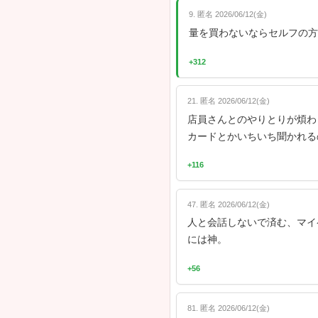
※「嫌なら有
も増えており
をほぼ書いて
🎯 P
12. 匿名 2026/
ピッは店員
+420