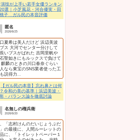
2026.06.13
【ガ
病の症
｜疲
後ろが気になる…」「で
ヂン
ゃんねるに投稿されたト
【続
が続出しました。
乃ま
ガル
怒り
手間取り、後ろに行列が
【物議
事）
三山
に→
得」
【物議
子妊娠
ベビー
ッコ
派
最近のコメント