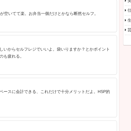
人レジへ」が最多支持の正論として炸裂。ただ現実に
、「選べない状況」を指摘する声も多数。元記事もセ
いないことが早々に突っ込まれた。
ART 2：「ピッは店員でやってほしい」セ
06/12(金)
さんがやって、会計だけセルフのやつが一番いい。結