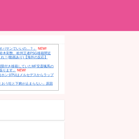
イト。ガル民の鋭いコメをまとめます！
んまとめ！
【画像】 はいだしょうこ（47）「こんなオバサンでいいの…？
フランス人「レベルが違う」日本代表GK鈴木彩艶、欧州王者PS
に!?超絶プレー集を見た現地サポの本音がこれ！(動画あり)【海
NEW!
FC東京、ポルトガル2部ペナフィエルに期限付き移籍していたM
復帰を発表 「自分にできることを精一杯頑張ります」
NEW!
英BBC：アストンマーチン内部の分析ではホンダPUはメルセデ
1.5秒遅れらしい
NEW!
元日向坂46・松田好花、食中毒で「腹痛とおう吐と下痢が止ま
は夏の風物詩だった
NEW!
中国人のリウさん、新エネ車で国境越えたら遠隔操作で30時間
る！
NEW!
中国「大洪水！」中国ダム「決壊」地元民「公式発表より死者
人が総ツッコミｗｗｗ