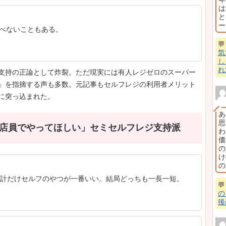
 3：セルフレジが好きな人の本音
 4：万引き増加・高齢者問題・店員の仕事が消える？
 5：人件費削減の本質、ガル民が看破する
ART 1：「セルフレジの利用者側のメリッ
6/12(金)
の利用者側のメリットが一切書かれてない。特にメリ
6/12(金)