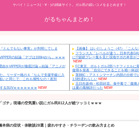
ヤバイ！ニュース(・∀・)の姉妹サ
がるちゃ
イオンモール爆発事故、『とんでもない事実』が判明してしま
・
NEW!
理想体重80kg論争→VIPPERの結論「デブは100kgから」ｗｗｗ
週刊ジャンプ売れない理由をVIPPERが徹底討論→結論「アニメが
た」ｗｗｗ
NEW!
クラスに迷惑な池沼がいた。リーダー格のＡ「なんで支援学級に入
か？」先生「背の高い低いと同じで、これも個性なの！差別
日産が社運をかけて発売するSUVｗｗｗｗｗｗｗ
NEW!
宅をサロンにして姪を毎日ウトメへ預ける生活に。数年後、そのツ
ってきて…
NEW!
NHKの性被害問題、性加害した番組出演者が衝撃告白！
NEW!
【物議】ぐるナイ「ゴチ」現場の空気重い説にガル民812