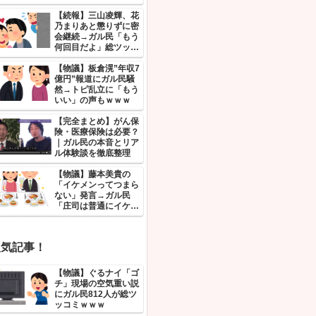
0選｜タダ働き・
新着記事！
【物議】
「や
画に
も真
【続
乃ま
会継
何回
ミｗ
【物議