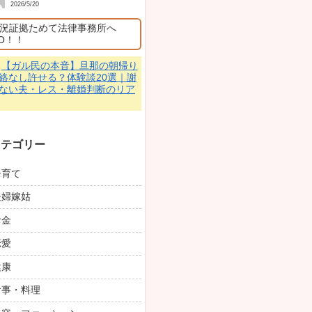
作も説得力...
💬
【ガル民の本音
か？令和の美の基準
整形・バランス論を
名無しの権兵
も残してるなら有人レジ
2026/6/20
昔、「志村けんのだ
ぁ」の最後に、人間
賞品に、「トイレッ
年分」と言うのがあ
はすごいジョークだ
といい景品だと感じ
ード2000...
💬
【あ〜わかる！
気すぎると感じる瞬