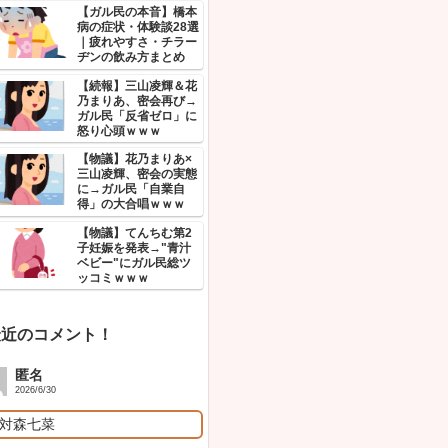
億円”
然→
いい
【完
険・
｜ガ
ル体
【物
「イ
ない
「庄
ン」
人気記事！
【物
チ」
にガル
ッコ