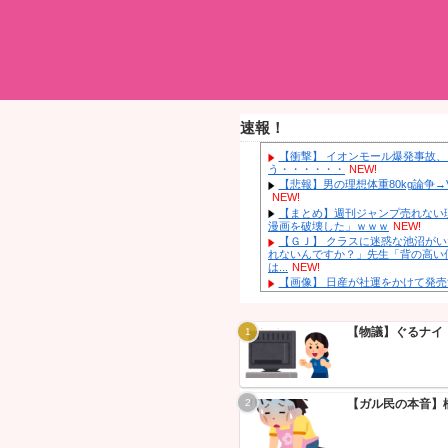
速報！
【衝撃】 
う・・・・・
【悲報】男の
NEW!
【まとめ】
漫画を破壊し
【ＧＪ】 
れないんです
は...
NEW!
【画像】 
義兄嫁が自
ケが一気に回
【速報】 