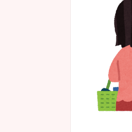
【ガル民
万引き