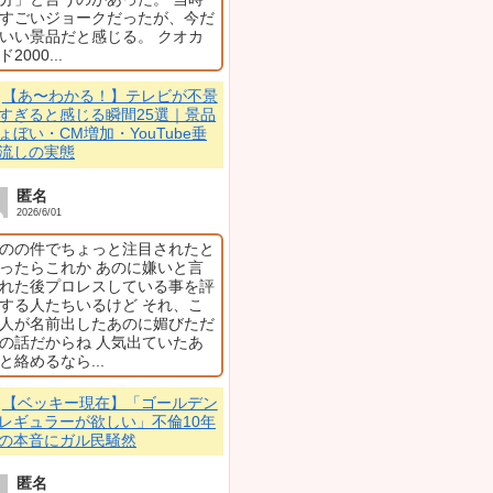
匿名
2026/6/30
絶対森七菜
ト、一切ないじゃん」
💬
演技が上手い若
グ20選｜小芝風花
辺桃子…ガル民の本
匿名
2026/6/25
ット無いって事ね。
出口夏希は美人だけ
はブス 大河でセン
顔長いブスがばれた
白石聖如きにもルッ
る 麒麟のときの川
美人なら東宝のSN