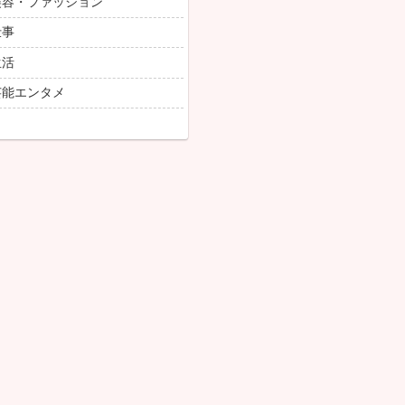
しょぼい・CM増加・Y
れ流しの実態
は有人レジゼロのスーパー
ルフレジの利用者メリット
匿名
2026/6/01
あのの件でちょっと
思ったらこれか あ
ミセルフレジ支持派
われた後プロレスし
価する人たちいるけ
の人が名前出したあ
けの話だからね 人
のと絡めるなら...
局どっちも一長一短。
💬
【ベッキー現在
のレギュラーが欲し
後の本音にガル民騒
匿名