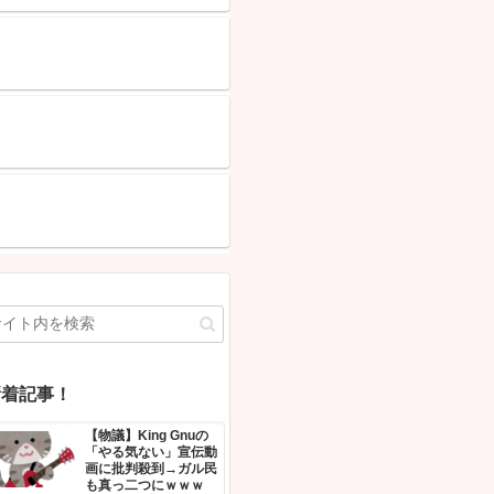
府「住民拘束！（安否不明」中国当局「救助隊動画も削除」台風1
ム接近中」→
NEW!
かつて650万部を誇った「週刊少年ジャンプ」、発行部数が初の1
NEW!
【速報】 記者「中革連は食料品消費税ゼロを公約に掲げていた
・チラーヂンの飲み方まとめ
氏「そ、それは財源確保という条件付き」
NEW!
「中国人ってこんなに嫌われているの？」日本生活9年目で明か
NEW!
ロ」に怒り心頭ｗｗｗ
Powered by livedoor 相互RSS
業自得」の大合唱ｗｗｗ
総ツッコミｗｗｗ