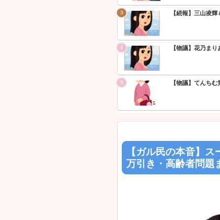
【悲報】無
よ」ｗｗｗ
N
【速報】中
ろ」ｗｗｗ
N
【朗報】秋
は？」ｗｗｗ
Powered 