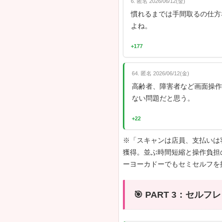
見守りの店
+501
48. 匿名 2026/
有人レジが
に並べばい
+122
150. 匿名 2026
有人レジな
+53