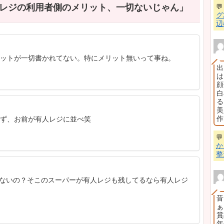
セルフレジ、みなさんどう思いますか？「手間取って
早い」「利用者のメリットって何？」——ガールズち
97件の本音コメントが集結。賛否両論、鋭すぎる指摘
ルズちゃんねる「スーパーの「セルフレジ」で会計に
ました…」
／
ファイナンシャルフィールド（元記
事の内容
 1：「利用者のメリットが一切ない」問題
 2：「ピッは店員、会計だけセルフ」のセミセルフ支持