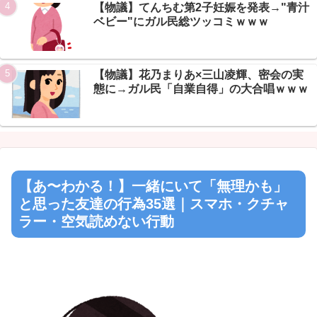
Powered by livedoor 相互RSS
【物議】てんちむ第2子妊娠を発表→"青汁
ベビー"にガル民総ツッコミｗｗｗ
【物議】花乃まりあ×三山凌輝、密会の実
態に→ガル民「自業自得」の大合唱ｗｗｗ
【あ〜わかる！】一緒にいて「無理かも」
と思った友達の行為35選｜スマホ・クチャ
ラー・空気読めない行動