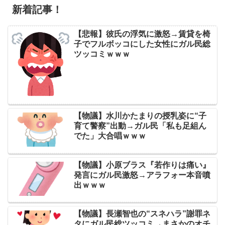
新着記事！
【悲報】彼氏の浮気に激怒→賃貸を椅
子でフルボッコにした女性にガル民総
ツッコミｗｗｗ
【物議】水川かたまりの授乳姿に“子
育て警察”出動→ガル民「私も足組ん
でた」大合唱ｗｗｗ
【物議】小原ブラス『若作りは痛い』
発言にガル民激怒→アラフォー本音噴
出ｗｗｗ
【物議】長瀬智也の“スネハラ”謝罪ネ
タにガル民総ツッコミ→まさかのオチ