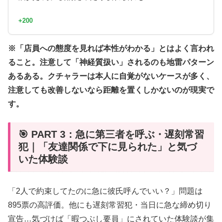
+200
※「店員への態度を見れば本性がわかる」とはよく言われ
ること。注意して「神経質扱い」されるのも地雷パターン
あるある。クチャラーは本人に自覚がないケースが多く、
注意しても改善しないなら距離を置くしかないのが現実で
す。
🎯 PART 3：急に第三者を呼ぶ・遅刻常習
犯｜「友達関係で下に見られた」と気づ
いた体験談
「2人で約束してたのに急に彼氏呼んでいい？」問題は
895票の高評価。他にも遅刻常習犯・当日に急な締め切り
宣告…気づけば「暇つぶし要員」にされていた体験談が集