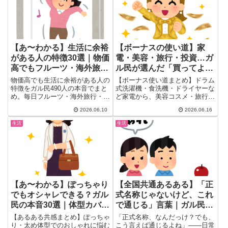
30選。アラフォー・アラフィフ
選して紹介します。
女性必見！
【あ〜わかる】生活に余裕
【ボーナスの使い道】家
がある人の特徴30選｜物価
電・美容・旅行・投資…ガ
高でもフルーツ・海外旅行
ル民が選んだ「買ってよか
のガル民の本音
ったもの」25選
物価高でも生活に余裕がある人の
【ボーナス使い道まとめ】ドラム
特徴をガル民490人の本音でまと
式洗濯機・食洗機・ドライヤーな
め。毎日フルーツ・海外旅行・高
ど家電から、美容コスメ・旅行・
級車・専業主婦…余裕がにじみ出
投資まで、ガル民が実際に買って
2026.06.10
2026.06.16
る人の共通点とは？お金より心の
よかったものを25選紹介。親へ
ゆとりが出る人のリアルな声を厳
の人間ドックプレゼントで病気の
生活
生活
選紹介。
早期発見につながった感動エピソ
ードも収録！ボーナスの使い道に
迷う30〜50代女性必見。
【あ〜わかる】ぽっちゃり
【全国共通あるある】「正
でもオシャレできる？ガル
式名称じゃないけど、これ
民の本音30選｜体型カバ
で通じる」言葉｜ガル民
ー・色選び・サイズ探しの
123人の言葉感覚が秀逸す
【あるある共感まとめ】ぽっちゃ
「正式名称、なんだっけ？でも、
正解
ぎるｗｗｗｗｗｗｗｗｗｗ
り・太め体型でのおしゃれに悩む
こう言えば通じるよね」——日常