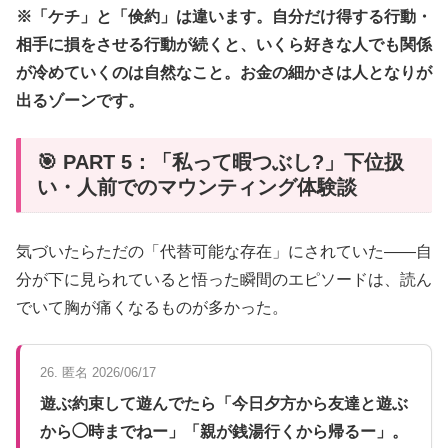
※「ケチ」と「倹約」は違います。自分だけ得する行動・
相手に損をさせる行動が続くと、いくら好きな人でも関係
が冷めていくのは自然なこと。お金の細かさは人となりが
出るゾーンです。
🎯 PART 5：「私って暇つぶし?」下位扱
い・人前でのマウンティング体験談
気づいたらただの「代替可能な存在」にされていた——自
分が下に見られていると悟った瞬間のエピソードは、読ん
でいて胸が痛くなるものが多かった。
26. 匿名 2026/06/17
遊ぶ約束して遊んでたら「今日夕方から友達と遊ぶ
から◯時までねー」「親が銭湯行くから帰るー」。