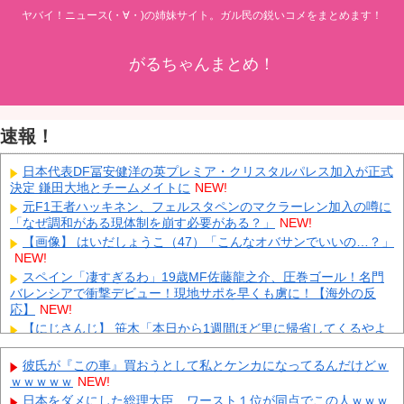
ヤバイ！ニュース(・∀・)の姉妹サイト。ガル民の鋭いコメをまとめます！
がるちゃんまとめ！
速報！
日本代表DF冨安健洋の英プレミア・クリスタルパレス加入が正式
決定 鎌田大地とチームメイトに
NEW!
元F1王者ハッキネン、フェルスタペンのマクラーレン加入の噂に
「なぜ調和がある現体制を崩す必要がある？」
NEW!
【画像】 はいだしょうこ（47）「こんなオバサンでいいの…？」
NEW!
スペイン「凄すぎるわ」19歳MF佐藤龍之介、圧巻ゴール！名門
バレンシアで衝撃デビュー！現地サポを早くも虜に！【海外の反
応】
NEW!
【にじさんじ】 笹木「本日から1週間ほど里に帰省してくるやよ
～。久々に京都満喫してくるっ！」
NEW!
【鹿児島】 突然右折し路面電車と衝突 乗っていた男女3人は車を
彼氏が『この車』買おうとして私とケンカになってるんだけどｗ
放置しダッシュで逃走中
NEW!
ｗｗｗｗｗ
NEW!
KDDI、楽天への回線貸し出し終了へ 都市部で9月末に
NEW!
日本をダメにした総理大臣、ワースト１位が同点でこの人ｗｗｗ