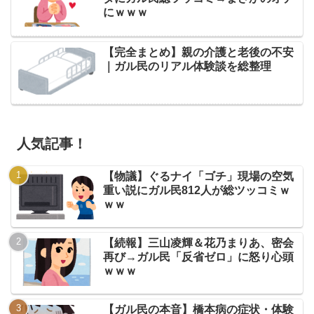
にｗｗｗ
【完全まとめ】親の介護と老後の不安
｜ガル民のリアル体験談を総整理
人気記事！
【物議】ぐるナイ「ゴチ」現場の空気
重い説にガル民812人が総ツッコミｗ
ｗｗ
【続報】三山凌輝＆花乃まりあ、密会
再び→ガル民「反省ゼロ」に怒り心頭
ｗｗｗ
【ガル民の本音】橋本病の症状・体験