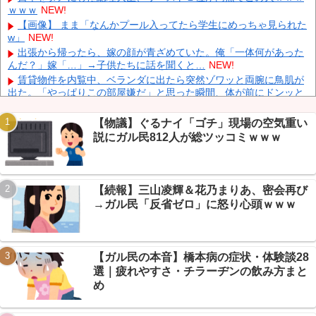
ｗｗｗ
NEW!
日産e-power、無給油で1980km走行しギネス記録を達成、無駄な
発電や送電ロスなくEVよりエコを証明
NEW!
【画像】 まま「なんかプール入ってたら学生にめっちゃ見られた
w」
NEW!
【動画】 広島記念公園を追い出された左翼さん、流石にキモすぎ
て炎上
NEW!
出張から帰ったら、嫁の顔が青ざめていた。俺「一体何があった
んだ？」嫁「…」→子供たちに話を聞くと…
NEW!
中国「大洪水！」三峡ダム「大雨で増水（台風直撃前」中国ダム
「緊急放流！」中国鉄道「列車が走行中に流される」中国避難所
賃貸物件を内覧中、ベランダに出たら突然ゾワッと両腕に鳥肌が
「支援物資は有料です」謎の勢力「え」→
NEW!
出た。「やっぱりこの部屋嫌だ」と思った瞬間、体が前にドンッと
突き飛ばされて…
NEW!
【物議】カズレーザー「任意保険は強制にしろ」→なんG民「そ
【物議】ぐるナイ「ゴチ」現場の空気重い
れただの金持ち理論」と反論ｗｗｗ
NEW!
説にガル民812人が総ツッコミｗｗｗ
【続報】ホロライブ『ホロドリ』、まさかのセルラン1位に返り
咲き→なんG民「覇権やん」ｗｗｗ
NEW!
Powered by livedoor 相互RSS
【朗報】エッヂ民の文鳥(4ヶ月)、かわいさで完全制圧→愛鳥自慢
合戦に発展ｗｗｗ
NEW!
【続報】三山凌輝＆花乃まりあ、密会再び
【衝撃】モモンガどうなった…ちいかわ最新話で入れ替わり説→
→ガル民「反省ゼロ」に怒り心頭ｗｗｗ
ファン考察盛り上がりｗｗｗ
NEW!
【衝撃】年金8ヶ月未納で手足失った男性、障害年金97万円が一
生ゼロに→スレ民「免除すれば」ｗｗｗ
NEW!
【ガル民の本音】橋本病の症状・体験談28
選｜疲れやすさ・チラーヂンの飲み方まと
め