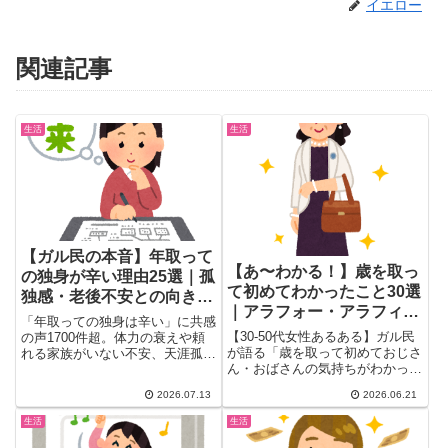
イエロー
関連記事
生活
生活
【ガル民の本音】年取って
【あ〜わかる！】歳を取っ
の独身が辛い理由25選｜孤
て初めてわかったこと30選
独感・老後不安との向き合
｜アラフォー・アラフィフ
い方
「年取っての独身は辛い」に共感
が語るおじさん・おばさん
【30-50代女性あるある】ガル民
の声1700件超。体力の衰えや頼
の気持ち
が語る「歳を取って初めておじさ
れる家族がいない不安、天涯孤独
ん・おばさんの気持ちがわかっ
の寂しさから、結婚すれば安心と
た」まとめ。指の乾燥で袋が開け
は限らないという既婚者たちのリ
2026.07.13
2026.06.21
られない・アイドルの顔が覚えら
アルな本音、高齢男性の下心アプ
れない・ナイロンバッグの軽さが
ローチの見分け方、今からできる
生活
生活
神…など共感爆発のエピソード
婚活のヒントまでガル民の声を厳