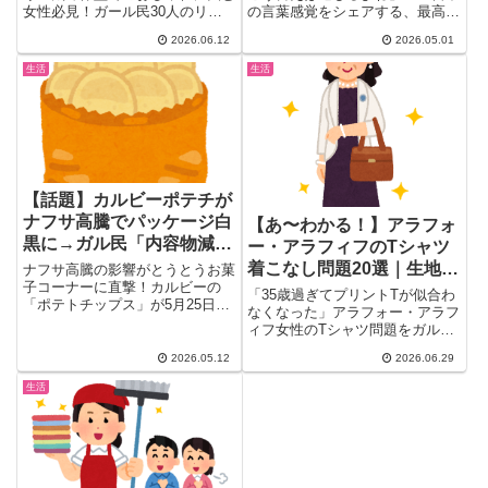
女性必見！ガール民30人のリア
の言葉感覚をシェアする、最高に
ｗ
ルな声を厳選。体型カバーの極
和むトピが2026年4月29日...
2026.06.12
2026.05.01
意、明るい色を使ったコーデ術、
しまむら・ニッセンで見つかる大
生活
生活
きいサイズ情報、「まず痩せてか
ら派」vs「今を楽しめ派」の本
音まで一気にまとめ。
【話題】カルビーポテチが
ナフサ高騰でパッケージ白
【あ〜わかる！】アラフォ
黒に→ガル民「内容物減ら
ー・アラフィフのTシャツ
すよりよっぽど良い」
着こなし問題20選｜生地・
ナフサ高騰の影響がとうとうお菓
子コーナーに直撃！カルビーの
首元・NGデザインのリア
「35歳過ぎてプリントTが似合わ
「ポテトチップス」が5月25日以
ル本音
なくなった」アラフォー・アラフ
降、うすしお・コンソメなど定
ィフ女性のTシャツ問題をガル民
番...
が本音回答。生地のハリ、首元の
2026.05.12
2026.06.29
開き方、オーバーサイズNGな
ど、Tシャツ着こなし法則20選を
生活
まとめました。