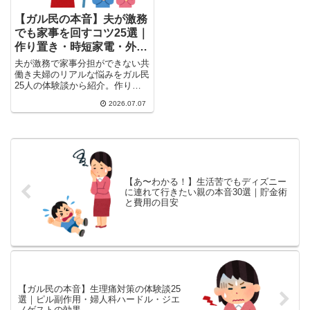
【ガル民の本音】夫が激務
でも家事を回すコツ25選｜
作り置き・時短家電・外注
まで体験談まとめ
夫が激務で家事分担ができない共
働き夫婦のリアルな悩みをガル民
25人の体験談から紹介。作り置
き・時短家電・食洗機やドラム式
2026.07.07
洗濯機の活用法、家事代行の是
非、フルタイムかパートかの働き
方選びまで、検索しても出てこな
い本音の知恵が満載のまとめで
す。
【あ〜わかる！】生活苦でもディズニー
に連れて行きたい親の本音30選｜貯金術
と費用の目安
【ガル民の本音】生理痛対策の体験談25
選｜ピル副作用・婦人科ハードル・ジエ
ノゲストの効果