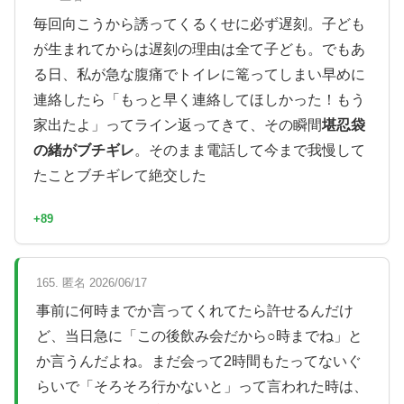
毎回向こうから誘ってくるくせに必ず遅刻。子ども
が生まれてからは遅刻の理由は全て子ども。でもあ
る日、私が急な腹痛でトイレに篭ってしまい早めに
連絡したら「もっと早く連絡してほしかった！もう
家出たよ」ってライン返ってきて、その瞬間
堪忍袋
の緒がブチギレ
。そのまま電話して今まで我慢して
たことブチギレて絶交した
+89
165. 匿名 2026/06/17
事前に何時までか言ってくれてたら許せるんだけ
ど、当日急に「この後飲み会だから○時までね」と
か言うんだよね。まだ会って2時間もたってないぐ
らいで「そろそろ行かないと」って言われた時は、