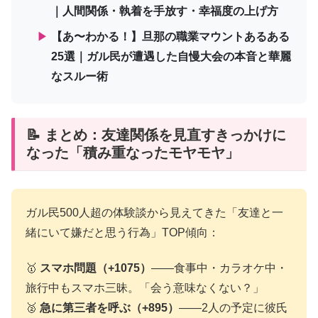
｜人間関係・執着を手放す・幸福度の上げ方
▶
【あ〜わかる！】旦那の職業マウントあるある
25選｜ガル民が遭遇した自慢大会の本音と華麗
なスルー術
📝 まとめ：友達関係を見直すきっかけに
なった「積み重なったモヤモヤ」
ガル民500人超の体験談から見えてきた「友達と一
緒にいて嫌だと思う行為」TOP傾向：
🥇
スマホ問題（+1075）
——食事中・カラオケ中・
旅行中もスマホ三昧。「会う意味なくない？」
🥈
急に第三者を呼ぶ（+895）
——2人の予定に彼氏