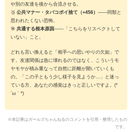
や別の友達を後から合流させる。
🥉
公共マナー・タバコポイ捨て（+456）
——同類と
思われたくない恐怖。
🎯
共通する根本原因
——「こちらをリスペクトして
いない」こと。
どれも言い換えると「相手への思いやりの欠如」で
す。友達関係は急に壊れるのではなく、こういうモ
ヤモヤが積み重なって自然に距離が開いていくも
の。「この子ともう少し様子を見ようか…」と迷っ
ている方、あなたの感覚はきっと正しいですよ。(*
´ω｀*)
※本記事はガールズちゃんねるのコメントを引用・整理したもの
です。