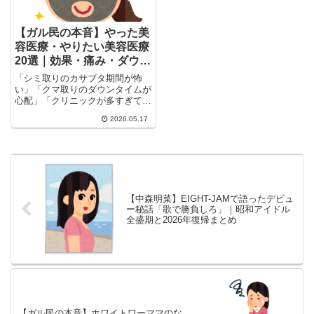
【ガル民の本音】やった美
容医療・やりたい美容医療
20選｜効果・痛み・ダウン
タイムの実態
「シミ取りのカサブタ期間が怖
い」「クマ取りのダウンタイムが
心配」「クリニックが多すぎて迷
子」……40代に入り、美容医療
2026.05.17
を...
【中森明菜】EIGHT-JAMで語ったデビュ
ー秘話「歌で勝負しろ」｜昭和アイドル
全盛期と2026年復帰まとめ
【ガル民の本音】ホワイトワーママのな