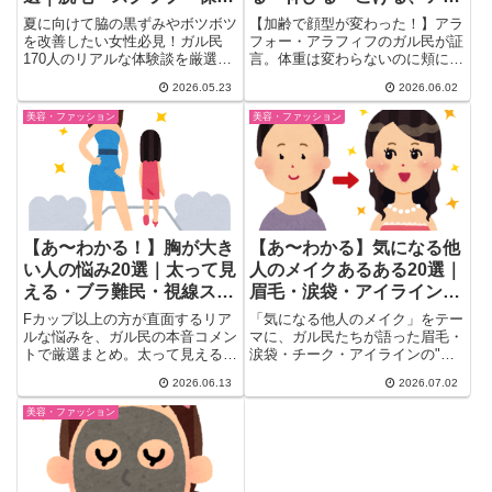
で綺麗に
フォーの本音20選
夏に向けて脇の黒ずみやボツボツ
【加齢で顔型が変わった！】アラ
を改善したい女性必見！ガル民
フォー・アラフィフのガル民が証
170人のリアルな体験談を厳選。
言。体重は変わらないのに頬に肉
医療脱毛の効果・失敗談・クレン
がつく人・顔が縦に伸びる人・こ
2026.05.23
2026.06.02
ジングオイルや美白クリームを使
めかみがこける人の体験談18
ったセルフケアから、脱毛後もく
選。たるみの原因・骨格タイプ別
美容・ファッション
美容・ファッション
すみが残る場合の対処法まで本音
の変化も紹介。鏡を見るたびに
まとめ。芸能人みたいな脇は「ボ
「あれ？」と思っているあなた
ディメイク」の産物という衝撃の
へ。
事実も。
【あ〜わかる！】胸が大き
【あ〜わかる】気になる他
い人の悩み20選｜太って見
人のメイクあるある20選｜
える・ブラ難民・視線スト
眉毛・涙袋・アイラインの
レス・夏の汗対策
「惜しい」ポイントまとめ
Fカップ以上の方が直面するリア
「気になる他人のメイク」をテー
ルな悩みを、ガル民の本音コメン
マに、ガル民たちが語った眉毛・
トで厳選まとめ。太って見える・
涙袋・チーク・アイラインの"惜
ブラ選びが茨の道・ボタンシャツ
しい"あるあるを20選まとめまし
2026.06.13
2026.07.02
が開く・夏の谷間汗問題・男女問
た。自分では気づきにくい失敗ポ
わず視線が気になるストレスま
イントや老け見えの原因、ぼかし
美容・ファッション
で。対処法も一緒に紹介します。
のコツまでわかる、共感必至のリ
アルな声を厳選して紹介します。