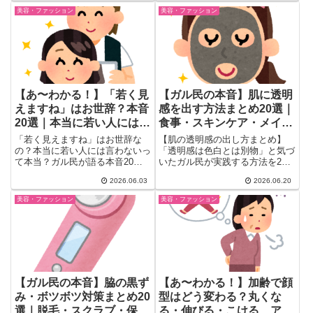
小顔ローラーの本音も一気にまと
ばさんの始まり」という名言も登
美容・ファッション
美容・ファッション
めました。
場。アラフォー・アラフィフ世代
が思わず頷くリアルな本音30
選！
【あ〜わかる！】「若く見
【ガル民の本音】肌に透明
えますね」はお世辞？本音
感を出す方法まとめ20選｜
20選｜本当に若い人には言
食事・スキンケア・メイク
わない理由を徹底解剖
のコツ
「若く見えますね」はお世辞な
【肌の透明感の出し方まとめ】
の？本当に若い人には言わないっ
「透明感は色白とは別物」と気づ
て本当？ガル民が語る本音20選
いたガル民が実践する方法を20
まとめ。職場の若さ自慢おばさん
選厳選。毎日のトマト・キウイ・
2026.06.03
2026.06.20
問題から「褒められた側の複雑な
酒粕から砂糖断ちまで食事改善の
気持ち」まで。年齢と見た目に悩
効果、睡眠・血流・紫外線対策・
美容・ファッション
美容・ファッション
む30〜50代女性がリアルに共感
保湿のコツ、メイクで演出する方
できる声を厳選しました！
法まで一気にまとめ。
【ガル民の本音】脇の黒ず
【あ〜わかる！】加齢で顔
み・ボツボツ対策まとめ20
型はどう変わる？丸くな
選｜脱毛・スクラブ・保湿
る・伸びる・こける、アラ