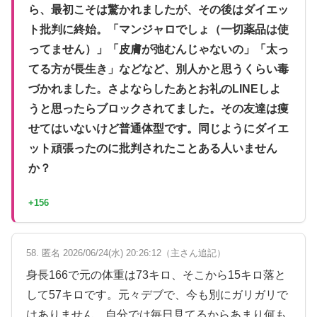
ら、最初こそは驚かれましたが、その後はダイエッ
ト批判に終始。「マンジャロでしょ（一切薬品は使
ってません）」「皮膚が弛むんじゃないの」「太っ
てる方が長生き」などなど、別人かと思うくらい毒
づかれました。さよならしたあとお礼のLINEしよ
うと思ったらブロックされてました。その友達は痩
せてはいないけど普通体型です。同じようにダイエ
ット頑張ったのに批判されたことある人いません
か？
+156
58. 匿名 2026/06/24(水) 20:26:12（主さん追記）
身長166で元の体重は73キロ、そこから15キロ落と
して57キロです。元々デブで、今も別にガリガリで
はありません。自分では毎日見てるからあまり何も