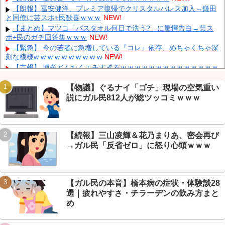
【朗報】冨安健洋、プレミア復帰でクリスタルパレス加入→鎌田
【衝撃】 中国製ルーター20機種にバックドア発見！ ネットに繋
と同僚に芸スポ+民歓喜ｗｗｗ
NEW!
ぐだけで35秒ごとに中国のサーバーと通信
NEW!
【まとめ】マツコ「バスタオル何日で洗う?」に驚愕告白→芸ス
中国「大洪水！」中国ダム「決壊」地元民「公式発表より死者多
ポ+民のガチ回答集ｗｗｗ
NEW!
い！」中国政府「住民拘束！（安否不明」中国当局「救助隊動画も
削除」台風13号「三峡ダム接近中」→
NEW!
【緊急】 今の若者に急増している『コレ』依存、めちゃくちゃ深
刻な模様w w w w w w w w w w
NEW!
【吉報】 博多どんたくエチすぎるｗｗｗｗｗｗｗｗｗｗｗｗｗｗ
ｗ
NEW!
【画像】 福原遥さん、意外とあるｗ
NEW!
【物議】ぐるナイ「ゴチ」現場の空気重い
説にガル民812人が総ツッコミｗｗｗ
【まとめ】新作ソシャゲ『幻想水滸伝スターリープ』リセマラ勢
Powered by livedoor 相互RSS
の実態→SSR確率5%で60連沼るVIPPERｗｗｗ
NEW!
【悲報】メイドインアビス主題歌にVTuber起用→VIPPER「豚以
外の誰が望んでるんだよ」でスレ大荒れｗｗｗ
NEW!
【続報】三山凌輝＆花乃まりあ、密会再び
【保存版】NGT48歴代センター12曲全まとめ→中井・荻野から北
→ガル民「反省ゼロ」に怒り心頭ｗｗｗ
村優羽まで世代交代史ｗ
NEW!
【ガル民の本音】橋本病の症状・体験談28
選｜疲れやすさ・チラーヂンの飲み方まと
Powered by livedoor 相互RSS
め