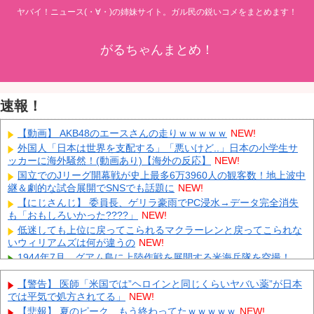
ヤバイ！ニュース(・∀・)の姉妹サイト。ガル民の鋭いコメをまとめます！
がるちゃんまとめ！
速報！
【動画】 AKB48のエースさんの走りｗｗｗｗｗ
NEW!
外国人「日本は世界を支配する」「悪いけど..」日本の小学生サ
ッカーに海外騒然！(動画あり)【海外の反応】
NEW!
国立でのJリーグ開幕戦が史上最多6万3960人の観客数！地上波中
継＆劇的な試合展開でSNSでも話題に
NEW!
【にじさんじ】 委員長、ゲリラ豪雨でPC浸水→データ完全消失
も「おもしろいかった????」
NEW!
低迷しても上位に戻ってこられるマクラーレンと戻ってこられな
いウィリアムズは何が違うの
NEW!
1944年7月、グアム島に上陸作戦を展開する米海兵隊を空撮！
NEW!
【警告】 医師「米国では”ヘロインと同じくらいヤバい薬”が日本
【画像】 農家ワイが作ったタマネギ、お前らの想像する1.5倍は
では平気で処方されてる」
NEW!
デカいぞ
NEW!
【悲報】 夏のピーク、もう終わってたｗｗｗｗｗ
NEW!
韓国サッカーのイメージが墜落
NEW!