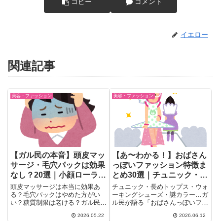
コピー
コメント
イエロー
関連記事
美容・ファッション
美容・ファッション
【ガル民の本音】頭皮マッ
【あ〜わかる！】おばさん
サージ・毛穴パックは効果
っぽいファッション特徴ま
なし？20選｜小顔ローラ
とめ30選｜チュニック・楽
ー・糖質制限・虫コナーズ
な靴・謎カラー、ガル民の
頭皮マッサージは本当に効果あ
チュニック・長めトップス・ウォ
も
本音
る？毛穴パックはやめた方がい
ーキングシューズ・謎カラー…ガ
い？糖質制限は老ける？ガル民
ル民が語る「おばさんっぽいファ
20人以上のリアルな声を厳選。
ッション」の特徴を厳選まとめ。
2026.05.22
2026.06.12
ビタミンCサプリ・虫コナーズ・
「軽くて楽な服を選び始めたらお