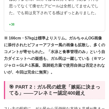
思ってなくて痩せたアピールは全然してませんでし
た。でも前は見下されてる感はずっとありました。
+38
※ 166cm・57kgは標準よりスリム。ガルちゃんOG画像
に添付されたビフォーアフター風の画像も拡散し、多くの
コメントが寄せられた。「水泳と食事管理のみ」という自
力ダイエットへの疑惑も、ガル民は一蹴している（※マン
ジャロ＝GLP-1系薬。医師処方薬で使用自体は否定されな
いが、今回は完全に無実）。
🎯 PART 2：ガル民の総意「嫉妬に決まっ
てる」——フレネミー認定400超え
スレ主の投稿に、ガル民から圧倒的な支持と共感が集まっ