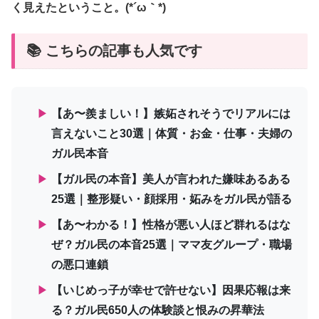
く見えたということ。(*´ω｀*)
📚 こちらの記事も人気です
▶
【あ〜羨ましい！】嫉妬されそうでリアルには
言えないこと30選｜体質・お金・仕事・夫婦の
ガル民本音
▶
【ガル民の本音】美人が言われた嫌味あるある
25選｜整形疑い・顔採用・妬みをガル民が語る
▶
【あ〜わかる！】性格が悪い人ほど群れるはな
ぜ？ガル民の本音25選｜ママ友グループ・職場
の悪口連鎖
▶
【いじめっ子が幸せで許せない】因果応報は来
る？ガル民650人の体験談と恨みの昇華法