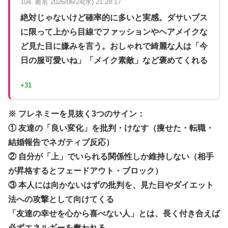
104. 匿名 2026/06/24(水) 21:28:17
絶対じゃないけど確率的に多いと実感。ダサいブス
に限って上から目線でファッションやヘアメイクな
ど見た目に嫌みを言う。おしゃれで綺麗な人は「今
日の服可愛いね」「メイク素敵」など褒めてくれる
+31
※ フレネミーを見抜く3つのサイン：
① 友達の「良い変化」を批判・けなす（痩せた・転職・
結婚報告でネガティブ反応）
② 自分が「上」でいられる関係性しか維持しない（相手
が昇格するとフェードアウト・ブロック）
③ 本人には向かないはずの批判を、見た目やダイエット
法への攻撃として向けてくる
「友達の幸せを心から喜べない人」とは、長く付き合えば
必ずエネルギーを奪われる。