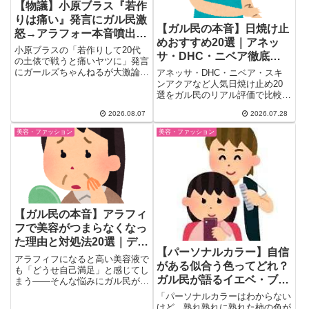
【物議】小原ブラス『若作
りは痛い』発言にガル民激
【ガル民の本音】日焼け止
怒→アラフォー本音噴出ｗ
めおすすめ20選｜アネッ
ｗｗ
小原ブラスの「若作りして20代
サ・DHC・ニベア徹底比
の土俵で戦うと痛いヤツに」発言
較【2026夏の口コミ】
にガールズちゃんねるが大激論。
アネッサ・DHC・ニベア・スキ
「競ってない」「バランスが大
ンアクアなど人気日焼け止め20
事」とアラフォー女子の本音が
選をガル民のリアル評価で比較。
続々噴出。義母の若作りエピソー
焼ける／焼けないの本音、敏感肌
2026.08.07
2026.07.28
ドや93歳おばあちゃんの涙腺崩
が注意すべき肌荒れの実例、手が
壊エピソードまで、老いと美容を
汚れないスティックタイプが選ば
美容・ファッション
美容・ファッション
めぐるガチ本音まとめ。
れる理由まで、2026年夏の最新
口コミを体験談ベースでまとめま
した。
【ガル民の本音】アラフィ
フで美容がつまらなくなっ
た理由と対処法20選｜デパ
【パーソナルカラー】自信
コス・美容医療・自己満の
アラフィフになると高い美容液で
がある似合う色ってどれ？
切り替え
も「どうせ自己満足」と感じてし
ガル民が語るイエベ・ブル
まう――そんな悩みにガル民が答
えました。美容がつまらなくなっ
ベあるある
「パーソナルカラーはわからない
た理由と、諦めない派・シフト派
けど、熟れ熟れに熟れた柿の色が