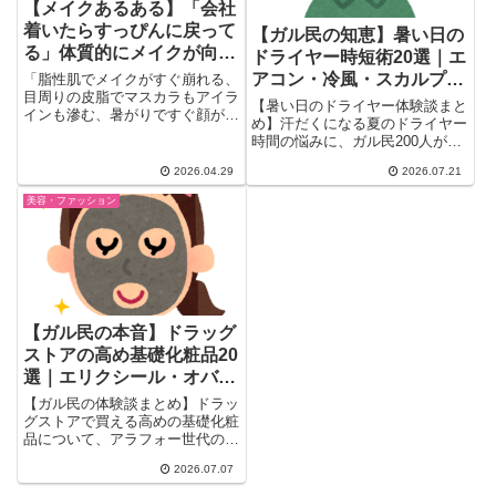
【メイクあるある】「会社
着いたらすっぴんに戻って
【ガル民の知恵】暑い日の
る」体質的にメイクが向い
ドライヤー時短術20選｜エ
てない人の本音と工夫｜脂
アコン・冷風・スカルプク
「脂性肌でメイクがすぐ崩れる、
性肌・薄肌・敏感肌の生き
目周りの皮脂でマスカラもアイラ
ーラーで乾かすコツ
【暑い日のドライヤー体験談まと
インも滲む、暑がりですぐ顔が赤
残り術
め】汗だくになる夏のドライヤー
くなる…体質的にメイクが向い
時間の悩みに、ガル民200人がリ
て...
アルな声で回答。エアコン併用・
2026.04.29
2026.07.21
冷風モードの使い方・スカルプク
ーラーの口コミから、隠れ刈り上
美容・ファッション
げやインナーカットで根本解決す
る裏ワザまで、時短のコツを一気
にチェックできます。
【ガル民の本音】ドラッグ
ストアの高め基礎化粧品20
選｜エリクシール・オバジ
の効果とリアル評判
【ガル民の体験談まとめ】ドラッ
グストアで買える高めの基礎化粧
品について、アラフォー世代のガ
ル民が本音レビュー。エリクシー
2026.07.07
ル・dプログラム・オバジの効果
や香りの好み、お試しサイズの活