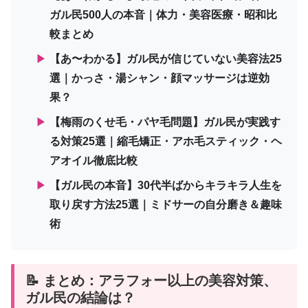
ガル民500人の本音｜体力・美容医療・昭和比
較まとめ
▶
【あ〜わかる】ガル民が信じていない美容法25
選｜かっさ・湯シャン・顔マッサージは逆効
果？
▶
【梅雨のくせ毛・パヤ毛問題】ガル民が実践す
る対策25選｜縮毛矯正・アホ毛スティック・ヘ
アオイル徹底比較
▶
【ガル民の本音】30代半ばからキラキラ人生を
取り戻す方法25選｜ミドサーの自分磨き＆趣味
術
📝 まとめ：アラフォー以上の美容対策、
ガル民の結論は？