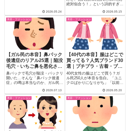
それぞれの対処法20選。デパコ
絶対似合う！」という詩的すぎる
ス・美容医療・健康重視への切り
コメントから幕を開けたこのト
替えまで本音を厳選。
2026.05.24
2026.05.15
ピ...
美容・ファッション
美容・ファッション
【ガル民の本音】鼻パック
【40代の本音】服はどこで
後遺症のリアル25選｜陥没
買ってる？人気ブランド30
毛穴・いちご鼻を悪化させ
選｜プチプラ・古着・ブラ
ない毛穴ケア術
ンド派の声まとめ
鼻パックで毛穴が陥没・パックリ
40代女性の服はどこで買う？ガ
開いた…そんな「鼻パック後遺
ル民250人が本音を告白。「ユニ
症」の噂は本当なのか、ガル民の
クロばかりになりがち」「以前の
実体験25選で徹底検証。原因は
ブランドが似合わない」というア
2026.07.13
2026.05.20
遺伝か脂性肌か、安全な角栓ケア
ラフォーあるあるから、
の方法、セザンヌ・エテュセの毛
and.ST・Coca・しまむら・オン
美容・ファッション
美容・ファッション
穴カバーコスメ、レーザーや脱毛
ワードなど人気ブランド30選
などの美容医療の選択肢まで、い
と、体型カバーのコツ・古着節約
ちご鼻に悩む人必見の情報をまと
術まで一気にまとめました。
めました。