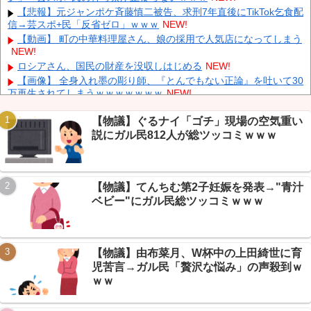
中国人のリウさん、新エネ車で国境越えたら遠隔操作で30時間ロ
【悲報】元ジャンポケ斉藤慎二被告、求刑7年直後にTikTok乞食配
ックされる！
NEW!
信→芸スポ+民「反省ゼロ」ｗｗｗ
NEW!
K-POPアイドルの約半数が3年後には姿を消す…損益分岐点突破
【動画】 町の中華料理屋さん、娘の採用で人気店になってしまう
は4％未満
NEW!
NEW!
彫り師YouTuber・しげち「刺青タトゥー入れてる奴は全員バカで
ロシアさん、国民の財産を没収しはじめる
NEW!
す」「すごい民度低い」「5000円好きなんすよ、バカって」
NEW!
【画像】 全身入れ墨の彫り師、『とんでもない正論』を吐いて30
万再生されてしまうｗｗｗｗｗｗｗ
NEW!
【悲報】二次元に詳しいVIPPER集合、うろ覚えキャラ当てクイ
ズに全滅ｗｗｗ
NEW!
【物議】ぐるナイ「ゴチ」現場の空気重い
説にガル民812人が総ツッコミｗｗｗ
【朗報】ダイエット相談民、VIPPERに記録しろと説教される→
本当に痩せ始めるｗｗｗ
NEW!
Powered by livedoor 相互RSS
【悲報】 明日、飛田給とかいう謎の場所に行くんやが何があるん
や????・・・・・・・・・
NEW!
【物議】てんちむ第2子妊娠を発表→"青汁
【保存版】NGT48はV字回復できるか2026→新曲・客増加・卒業
ベビー"にガル民総ツッコミｗｗｗ
生活躍、復活の条件を全部並べたｗ
NEW!
【物議】由布菜月、W杯中の上田綺世に育
児苦言→ガル民「贅沢な悩み」の声殺到ｗ
Powered by livedoor 相互RSS
ｗｗ