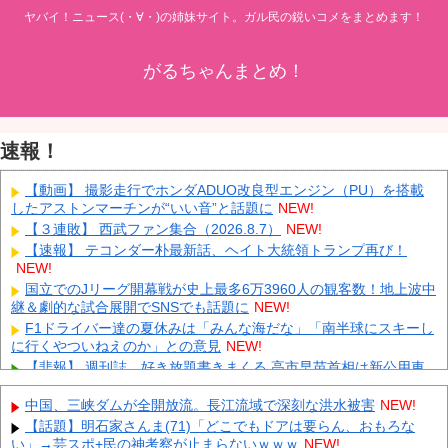
ヤバイ！ニュース(・∀・)の姉妹サイト。ガル民の鋭いコメをまとめます！
がるちゃんまとめ！
速報！
【動画】 撮影走行でホンダADUO改良型エンジン（PU）を搭載
したアストンマーチンが“いい音”と話題に
NEW!
【３連敗】 西武ファン集合（2026.8.7）
NEW!
【速報】 テコンダー朴最新話、ヘイト大統領トランプ再び！
NEW!
国立でのJリーグ開幕戦が史上最多6万3960人の観客数！地上波中
継＆劇的な試合展開でSNSでも話題に
NEW!
F1ドライバー達の夏休みは「みんな海だな」「南半球にスキーし
に行くやついねえのか」との意見
NEW!
【悲報】 週刊誌、好き放題書きまくる 高市早苗首相は新公用車
の贅を尽くした後部座席でたばこを吸うのが至福の時間「どんどん
延びる乗車時間」
NEW!
中国、三峡ダムが全開放流。長江流域で深刻な洪水被害
NEW!
タトゥー彫り師さん「刺青入れてる奴は全員バカです」→30万再
【話題】明石家さんま(71)「どこでもドアは要らん、おもろな
生ｗｗｗｗｗｗ
NEW!
い」→芸スポ+民の神考察が止まらないｗｗｗ
NEW!