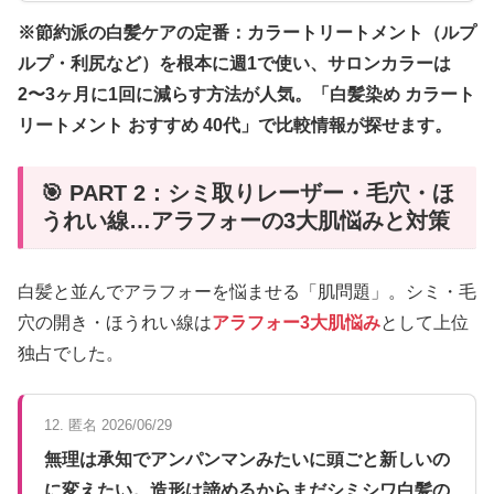
※節約派の白髪ケアの定番：カラートリートメント（ルプ
ルプ・利尻など）を根本に週1で使い、サロンカラーは
2〜3ヶ月に1回に減らす方法が人気。「白髪染め カラート
リートメント おすすめ 40代」で比較情報が探せます。
🎯 PART 2：シミ取りレーザー・毛穴・ほ
うれい線…アラフォーの3大肌悩みと対策
白髪と並んでアラフォーを悩ませる「肌問題」。シミ・毛
穴の開き・ほうれい線は
アラフォー3大肌悩み
として上位
独占でした。
12. 匿名 2026/06/29
無理は承知でアンパンマンみたいに頭ごと新しいの
に変えたい。造形は諦めるからまだシミシワ白髪の