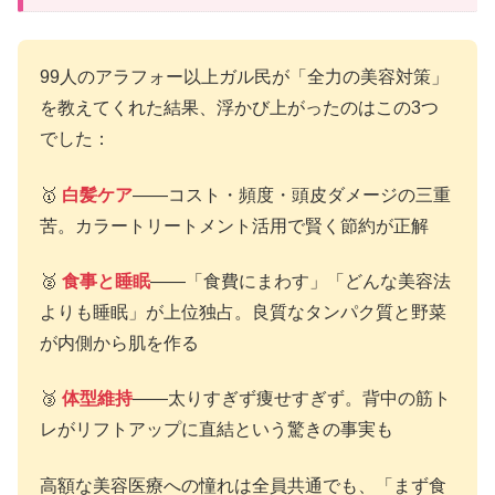
99人のアラフォー以上ガル民が「全力の美容対策」
を教えてくれた結果、浮かび上がったのはこの3つ
でした：
🥇
白髪ケア
——コスト・頻度・頭皮ダメージの三重
苦。カラートリートメント活用で賢く節約が正解
🥈
食事と睡眠
——「食費にまわす」「どんな美容法
よりも睡眠」が上位独占。良質なタンパク質と野菜
が内側から肌を作る
🥉
体型維持
——太りすぎず痩せすぎず。背中の筋ト
レがリフトアップに直結という驚きの事実も
高額な美容医療への憧れは全員共通でも、「まず食