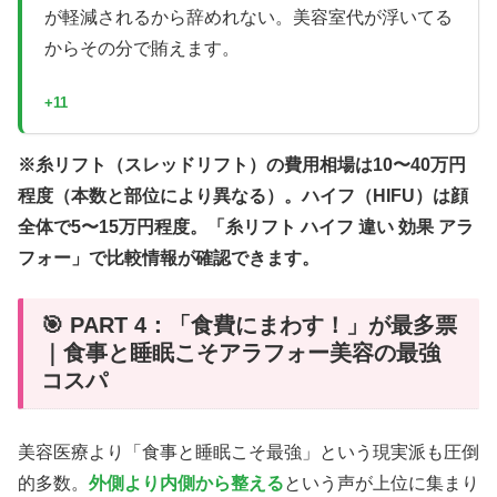
が軽減されるから辞めれない。美容室代が浮いてる
からその分で賄えます。
+11
※糸リフト（スレッドリフト）の費用相場は10〜40万円
程度（本数と部位により異なる）。ハイフ（HIFU）は顔
全体で5〜15万円程度。「糸リフト ハイフ 違い 効果 アラ
フォー」で比較情報が確認できます。
🎯 PART 4：「食費にまわす！」が最多票
｜食事と睡眠こそアラフォー美容の最強
コスパ
美容医療より「食事と睡眠こそ最強」という現実派も圧倒
的多数。
外側より内側から整える
という声が上位に集まり