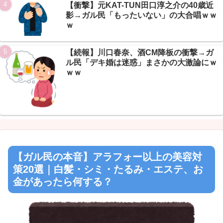
【衝撃】元KAT-TUN田口淳之介の40歳近
影→ガル民「もったいない」の大合唱ｗｗ
ｗ
【続報】川口春奈、酒CM降板の衝撃→ガ
ル民「デキ婚は迷惑」まさかの大激論にｗ
ｗｗ
【ガル民の本音】アラフォー以上の美容対
策20選｜白髪・シミ・たるみ・エステ、お
金があったら何する？