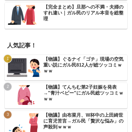
【完全まとめ】旦那への不満・夫婦の
すれ違い｜ガル民のリアル本音を総整
理
人気記事！
【物議】ぐるナイ「ゴチ」現場の空気
重い説にガル民812人が総ツッコミｗ
ｗｗ
【物議】てんちむ第2子妊娠を発表
→"青汁ベビー"にガル民総ツッコミｗ
ｗｗ
【物議】由布菜月、W杯中の上田綺世
に育児苦言→ガル民「贅沢な悩み」の
声殺到ｗｗｗ