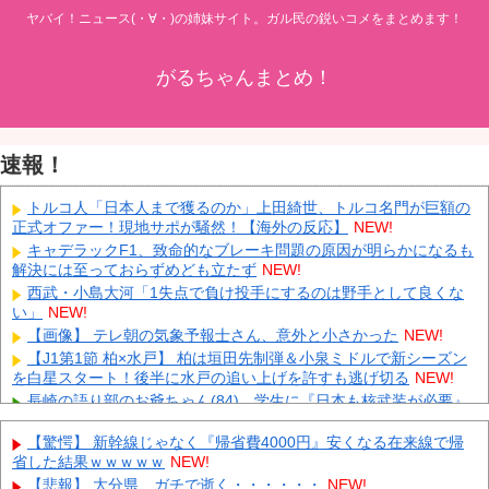
ヤバイ！ニュース(・∀・)の姉妹サイト。ガル民の鋭いコメをまとめます！
がるちゃんまとめ！
速報！
トルコ人「日本人まで獲るのか」上田綺世、トルコ名門が巨額の
正式オファー！現地サポが騒然！【海外の反応】
NEW!
キャデラックF1、致命的なブレーキ問題の原因が明らかになるも
解決には至っておらずめども立たず
NEW!
西武・小島大河「1失点で負け投手にするのは野手として良くな
い」
NEW!
【画像】 テレ朝の気象予報士さん、意外と小さかった
NEW!
【J1第1節 柏×水戸】 柏は垣田先制弾＆小泉ミドルで新シーズン
を白星スタート！後半に水戸の追い上げを許すも逃げ切る
NEW!
長崎の語り部のお爺ちゃん(84)、学生に『日本も核武装が必要』
と言われびっくり
NEW!
【驚愕】 新幹線じゃなく『帰省費4000円』安くなる在来線で帰
「あきれてモノが言えない」「国を維持できるの？」外国人の永
省した結果ｗｗｗｗｗ
NEW!
住許可要件の厳格化で在日中国人の本音は？
NEW!
【悲報】 大分県、ガチで逝く・・・・・・
NEW!
ウクライナがモスクワに向けて初の弾道ミサイルを発射か？！