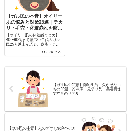
【ガル民の本音】オイリー
肌の悩みと対策25選｜テカ
リ・毛穴・化粧崩れを防ぐ
コツ
【オイリー肌の体験談まとめ】
40〜60代まで幅広い年代のガル
民25人以上が語る、皮脂・テカ
リ・毛穴・化粧崩れの悩みと対策
2026.07.27
を厳選。おすすめコスメ・皮膚科
での治療法・体質との付き合い方
まで、検索しても出てこないリア
ルな本音を一気にチェックできま
す。
【ガル民の知恵】節約生活に欠かせない
もの25選｜冷凍庫・見切り品・美容費ま
で本音のリアル
【ガル民の本音】夫のゲーム依存への対