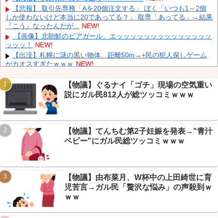
NEW!
【悲報】 取引先専務「Aを20個注文する」 ぼく「いつも1～2個
しか使わないけど本当に20であってる？」 取専「あってる」→結果
中国「大豪雨！」三峡ダム「基礎部分破損」中国「全力放流！」
『こう』なったんだが...
NEW!
台風13号「中国上陸予測」台風15号「中国接近（画像」中国「台風
同時上陸！（穀物生産が壊滅危機」→
NEW!
【画像】北朝鮮のビアガール、エッッッッッッッッッッッッッッ
ッッッ！
NEW!
【悲報】 中国、橋の欄干が強風一発で粉々に 鉄筋ゼロ 当局「接
着剤でくっつけただけ」「正常で、品質問題はない」
NEW!
【出没】札幌に謎の黒い物体、距離50m→+民の犯人探しゲーム
がカオスすぎたｗｗｗ
NEW!
【まとめ】ブリトー20ドルにバンス氏激怒→共和党内戦に発展ｗ
ｗｗ+民「日清偉大」
NEW!
【物議】ぐるナイ「ゴチ」現場の空気重い
【画像】 例の美人すぎるおにぎり屋さん、裏でおっさんが握って
説にガル民812人が総ツッコミｗｗｗ
いたｗｗｗｗｗｗｗｗｗｗｗｗｗｗｗｗｗ
NEW!
Powered by livedoor 相互RSS
【悲報】上原浩治、名球会基準に「250セーブは楽勝」提言→な
んG民「特例が言うな」ｗｗｗ
NEW!
【物議】てんちむ第2子妊娠を発表→"青汁
【保存版】ラーメン800円に震えるなんG民→2026年『物価ある
ある』集めたら生々しすぎたｗｗｗ
NEW!
ベビー"にガル民総ツッコミｗｗｗ
【保存版】NGT48 2026年“激動の8ヶ月”全まとめｗ→卒業ラッシ
ュ・新曲・初センター全部詰め込んだ
NEW!
【物議】由布菜月、W杯中の上田綺世に育
児苦言→ガル民「贅沢な悩み」の声殺到ｗ
ｗｗ
Powered by livedoor 相互RSS