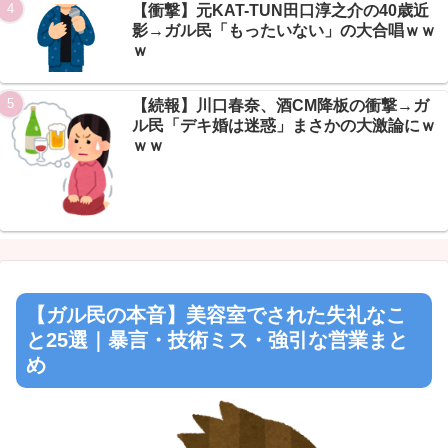
【衝撃】元KAT-TUN田口淳之介の40歳近
影→ガル民「もったいない」の大合唱ｗｗ
ｗ
【続報】川口春奈、酒CM降板の衝撃→ガ
ル民「デキ婚は迷惑」まさかの大激論にｗ
ｗｗ
【ガル民の本音】美容室でされた失礼なこ
と25選｜暴言・技術ミス・強引な営業まと
め