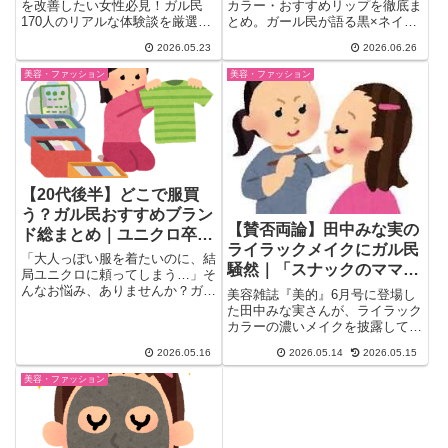
を改善したい女性必見！ガル民
カラー・おすすめリップを徹底ま
170人のリアルな体験談を厳選。
とめ。ガール民が語る黒×ネイビ
医療脱毛の効果・失敗談・クレン
ー×ロイヤルブルーの着こなし実
2026.05.23
2026.06.26
ジングオイルや美白クリームを使
録から、マスタード・ベージュが
ったセルフケアから、脱毛後もく
似合わない理由、リップモンスタ
美容・ファッション
美容・ファッション
すみが残る場合の対処法まで本音
ーやシャネルのおすすめ色番ま
まとめ。芸能人みたいな脇は「ボ
で。16タイプ診断の体験談も。
ディメイク」の産物という衝撃の
事実も。
【20代後半】どこで服買
う？ガル民おすすめブラン
【賛否両論】田中みな実の
ド総まとめ｜ユニクロ卒
ライラックメイクにガル民
業・ZARA・グリーンレー
「大人っぽい服を着たいのに、結
騒然｜「スナックのママ」
ベル・しまむら…年代別リ
局ユニクロに頼ってしまう…」そ
「こんな顔やったけ？」平
んなお悩み、ありませんか？ガー
アル攻略法
美容雑誌『美的』6月号に登場し
ルズちゃんねるに「20代後半！...
成感が賛否を呼ぶ
た田中みな実さんが、ライラック
カラーの濃いメイクを披露して話
題に。Xでは「スナックのママ
2026.05.16
2026.05.14
2026.05.15
み...
美容・ファッション