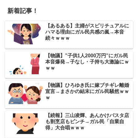
新着記事！
【あるある】主婦がスピリチュアルに
ハマる理由にガル民共感の嵐→本音
続々ｗｗｗ
【物議】”子供1人2000万円”にガル民
本音爆発→子なし・子持ち大激論にｗ
ｗｗ
【物議】ひろゆき氏に嫁ブチギレ離婚
宣言→まさかの結末にガル民騒然ｗｗ
ｗ
【続報】三山凌輝、あんかけパスタ店
も割烹店もピンチ→ガル民「自業自
得」大合唱ｗｗｗ