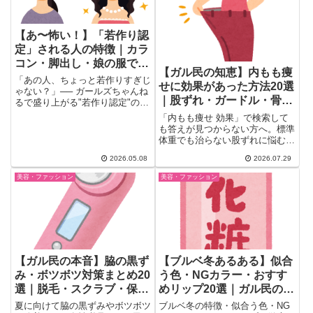
【あ〜怖い！】「若作り認
定」される人の特徴｜カラ
コン・脚出し・娘の服でガ
【ガル民の知恵】内もも痩
ル民論争
「あの人、ちょっと若作りすぎじ
せに効果があった方法20選
ゃない？」── ガールズちゃんね
｜股ずれ・ガードル・骨格
るで盛り上がる"若作り認定"の特
徴トピック。ロングヘアー・...
別の本音
「内もも痩せ 効果」で検索して
も答えが見つからない方へ。標準
体重でも治らない股ずれに悩むガ
ル民たちが実際に試した筋トレ・
2026.05.08
2026.07.29
ストレッチ・ガードル対策のリア
ルな口コミ20選を厳選しまし
美容・ファッション
美容・ファッション
た。骨盤の歪みや骨格タイプ（ス
トレート・ウェーブ・ナチュラ
ル）による違いまで徹底解説しま
す。
【ガル民の本音】脇の黒ず
【ブルベ冬あるある】似合
み・ボツボツ対策まとめ20
う色・NGカラー・おすす
選｜脱毛・スクラブ・保湿
めリップ20選｜ガル民の本
で綺麗に
音まとめ
夏に向けて脇の黒ずみやボツボツ
ブルベ冬の特徴・似合う色・NG