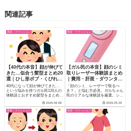
関連記事
美容・ファッション
美容・ファッション
【40代の本音】顔が伸びて
【ガル民の本音】顔のシミ
きた…似合う髪型まとめ20
取りレーザー体験談まとめ
選｜ひし形ボブ・くびれ巻
｜費用・肝斑・ダウンタイ
きのリアル感想
ムのリアル
40代になって顔が伸びてきた…
「顔のシミ、レーザーで取るべ
という悩みを持つガル民120人の
き？」と悩む方必見。ガルちゃん
体験談とおすすめ髪型をまとめま
民のリアルな体験談を厳選。シミ
した。ひし形ボブ・くびれ巻き・
取りレーザーの費用相場・ダウン
2026.06.08
2026.05.26
ショートカットなど実際に試した
タイム・失敗例・肝斑との違い、
女性たちのリアルな感想を一挙紹
そしてハイドロキノンや内服での
美容・ファッション
美容・ファッション
介。白髪問題・髪質の変化・美容
代替ケアまで、アラフォー〜アラ
院への頻度など、アラフォー世代
フィフ女性の本音を一気にチェッ
の本音が満載です。
ク。