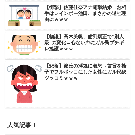
【衝撃】佐藤佳奈アナ電撃結婚→お相
手はレインボー池田、まさかの退社理
由にｗｗｗ
【物議】高木美帆、歯列矯正で”別人
級”の変化→心ない声にガル民ブチギ
レ擁護ｗｗｗ
【悲報】彼氏の浮気に激怒→賃貸を椅
子でフルボッコにした女性にガル民総
ツッコミｗｗｗ
人気記事！