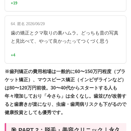
+19
64. 匿名 2026/06/29
歯の矯正とクマ取りの裏ハムラ。どっちも昔の写真
と見比べて、やって良かったってつくづく思う
+4
※歯列矯正の費用相場は一般的に60〜150万円程度（ブラ
ケット矯正）、マウスピース矯正（インビザラインなど）
は80〜120万円前後。30〜40代からスタートする人も
年々増加しており「今さら」は全くなし。歯並びが改善す
ると歯磨きが楽になり、虫歯・歯周病リスクも下がるので
健康投資としても優秀です。
🎯 PART 2：脱毛・美容クリニック｜永久