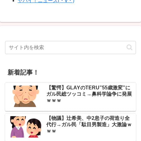
ヤバイ！ニュース(・∀・)
新着記事！
【驚愕】GLAYのTERU”55歳激変”に
ガル民総ツッコミ→鼻科学論争に発展
ｗｗｗ
【物議】辻希美、中2息子の荷造り全
代行→ガル民「駄目男製造」大激論ｗ
ｗｗ