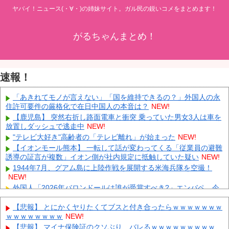
ヤバイ！ニュース(・∀・)の姉妹サイト。ガル民の鋭いコメをまとめます！
がるちゃんまとめ！
速報！
「あきれてモノが言えない」「国を維持できるの？」外国人の永
住許可要件の厳格化で在日中国人の本音は？
NEW!
【鹿児島】 突然右折し路面電車と衝突 乗っていた男女3人は車を
放置しダッシュで逃走中
NEW!
"テレビ大好き"高齢者の「テレビ離れ」が始まった
NEW!
【イオンモール熊本】 一転して話が変わってくる「従業員の避難
誘導の証言が複数」イオン側が社内規定に抵触していた疑い
NEW!
1944年7月、グアム島に上陸作戦を展開する米海兵隊を空撮！
NEW!
外国人「2026年バロンドールは誰が受賞すべき?」エンバペ、今
季無冠でも初受賞か!?海外ファンが考える本命とは!?【海外の反
応】
NEW!
【悲報】 とにかくヤりたくてブスと付き合ったらｗｗｗｗｗｗｗ
ｗｗｗｗｗｗｗｗ
NEW!
FC東京開幕戦でのDF長友佑都の“挨拶”、スポニチがネタバレ報道
NEW!
【悲報】 マイナ保険証のクソぶり、バレるｗｗｗｗｗｗｗｗｗ