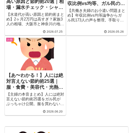
高い原因と節約術20選｜相
収比例vs均等、ガル民の正
場・漏水チェック・シャワ
解は？
【共働き夫婦のお小遣い問題まと
ーヘッドの本音
【水道代が高い原因と節約術まと
め】年収比例vs均等論争からガ
め】2ヶ月2万円は高すぎ？家族3
ル民173人の声を整理。手取り何
人の相場、大阪市と神奈川の地域
割ルール・別財布スタイル・家事
差、漏水チェックの方法から節水
育児の価値を考慮した決め方ま
2026.07.25
2026.05.26
シャワーヘッド・食洗機の効果ま
で、共働き30〜40代が共感する
で、ガル民20人のリアルな声を
リアルな実例25選をご紹介。
お金
厳選。体験談ベースで今日からで
きる節約術がわかります。
【あ〜わかる！】人には絶
対言えない節約術25選｜
服・食費・美容代・光熱費
の削り方をガル民がぶっち
【主婦の本音まとめ】人には絶対
ゃけ
言えない節約術25選をガル民が
ぶっちゃけ公開。服を買わない・
冷凍チャーハンに白米追加・ラッ
2026.06.20
プ洗って再利用・自分でセルフカ
ット・株主優待で外食タダ飯な
ど、食費・光熱費・美容代を賢く
削るリアルな知恵を一挙紹介！