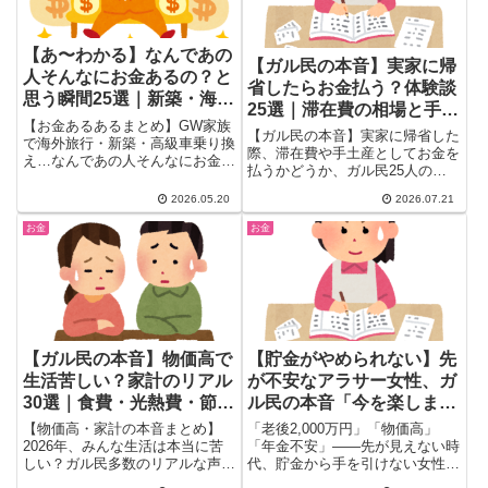
【あ〜わかる】なんであの
【ガル民の本音】実家に帰
人そんなにお金あるの？と
省したらお金払う？体験談
思う瞬間25選｜新築・海外
25選｜滞在費の相場と手土
旅行・習い事・高級車のリ
【お金あるあるまとめ】GW家族
産のリアル
【ガル民の本音】実家に帰省した
アル
で海外旅行・新築・高級車乗り換
際、滞在費や手土産としてお金を
え…なんであの人そんなにお金あ
払うかどうか、ガル民25人のリ
るの？と感じた瞬間をガル民がぶ
アルな本音を大調査。相場は2
っちゃけ。実家援助・カード地
2026.05.20
2026.07.21
万〜10万円？手土産だけで済ま
獄・インフルエンサー経費活用ま
せる派から、逆にお小遣いをもら
で、30〜50代女性のリアルな声
お金
お金
う派、義実家との違いまで、検索
を厳選まとめ。
しても出てこないガチの本音を一
気にチェックできます。
【ガル民の本音】物価高で
【貯金がやめられない】先
生活苦しい？家計のリアル
が不安なアラサー女性、ガ
30選｜食費・光熱費・節約
ル民の本音「今を楽しまな
術
いと…」
【物価高・家計の本音まとめ】
「老後2,000万円」「物価高」
2026年、みんな生活は本当に苦
「年金不安」――先が見えない時
しい？ガル民多数のリアルな声を
代、貯金から手を引けない女性が
厳選。コンビニ・スーパーの値上
増えています。ガールズちゃん...