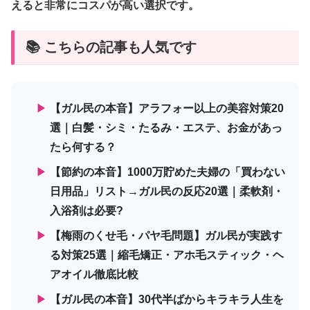
えると非常にコスパが高い選択です。
📚 こちらの記事も人気です
▶
【ガル民の本音】アラフォー以上の美容対策20
選｜白髪・シミ・たるみ・エステ、お金があっ
たら何する？
▶
【節約の本音】1000万貯めた夫婦の「買わない
日用品」リスト→ガル民の反応20選｜柔軟剤・
入浴剤は必要?
▶
【梅雨のくせ毛・パヤ毛問題】ガル民が実践す
る対策25選｜縮毛矯正・アホ毛スティック・ヘ
アオイル徹底比較
▶
【ガル民の本音】30代半ばからキラキラ人生を