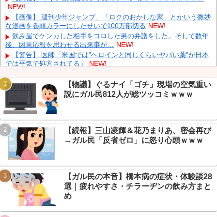
NEW!
【動画】 撮影走行でホンダADUO改良型エンジン（PU）を搭載
したアストンマーチンが“いい音”と話題に
NEW!
【画像】 週刊少年ジャンプ、「ロクのおかしな家」とかいう微妙
な漫画を巻頭カラーにしたせいで100万部切る
NEW!
【悲報】 氷河期弱おぢ（50）、新聞に絶望の投稿ｗｗｗｗｗｗｗ
ｗｗｗｗ
NEW!
飲み屋でケンカした相手をコロした男の弁護をした。そして数年
後、因果応報を思わせる出来事が…
NEW!
【動画】 AKB48のエースさんの走りｗｗｗｗｗ
NEW!
【警告】 医師「米国では”ヘロインと同じくらいヤバい薬”が日本
では平気で処方されてる」
NEW!
【保存版】『ちいかわ』人気の理由を専門家が分析→芸スポ+民
「言うほど？」から本音噴出ｗｗｗ
NEW!
【物議】ぐるナイ「ゴチ」現場の空気重い
【朗報】ミッチー及川光博（56）まさかの授かり婚→芸スポ+民
説にガル民812人が総ツッコミｗｗｗ
Powered by livedoor 相互RSS
「五十六」に総ツッコミｗｗｗ
NEW!
【悲報】年収1000万でもケチが抜けない民、続出→VIPPER「所
詮雇われ」に自虐の嵐ｗｗｗ
NEW!
【続報】三山凌輝＆花乃まりあ、密会再び
【まとめ】空調服「3000円と10万円」→VIP民の価格・性能講座
が本格的すぎて草ｗｗｗ
NEW!
→ガル民「反省ゼロ」に怒り心頭ｗｗｗ
【保存版】NGT48 1年4ヶ月ぶり新曲『希望列車』全まとめ→セ
ンター北村優羽・選抜13人
NEW!
【ガル民の本音】橋本病の症状・体験談28
選｜疲れやすさ・チラーヂンの飲み方まと
め
Powered by livedoor 相互RSS