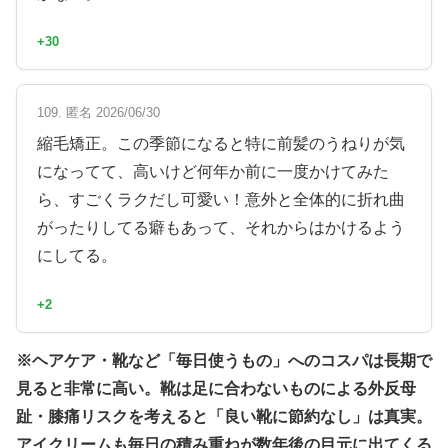
+30
109. 匿名 2026/06/30
縮毛矯正。この季節になると特に前髪のうねりが気
になってて、高いけど何年か前に一度かけてみた
ら、すごくラクだし可愛い！意外と全体的に折れ曲
がったりしてる癖もあって、それからはかけるよう
にしてる。
+2
※ヘアケア・靴など「毎日使うもの」へのコスパは長期で
見ると非常に高い。靴は足に合わないものによる外反母
趾・膝痛リスクを考えると「良い靴に節約なし」は真実。
アイクリームも毎日の積み重ねが数年後の目元に出てくる