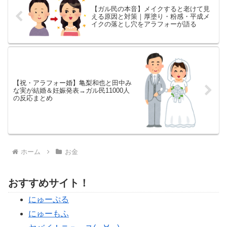
【ガル民の本音】メイクすると老けて見
える原因と対策｜厚塗り・粉感・平成メ
イクの落とし穴をアラフォーが語る
【祝・アラフォー婚】亀梨和也と田中み
な実が結婚＆妊娠発表→ガル民11000人
の反応まとめ
ホーム
お金
おすすめサイト！
にゅーぷる
にゅーもふ