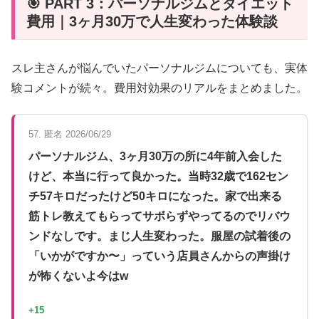
🎯 PART 3：パーソナルジムとダイエット
費用｜3ヶ月30万で人生変わった体験談
スレ主さんが悩んでいたパーソナルジムについても、実体
験コメントが続々。費用対効果のリアルをまとめました。
57. 匿名 2026/06/29
パーソナルジム、3ヶ月30万の所に4年前入会した
けど、本当に行って良かった。当時32歳で162セン
チ57キロだったけど50キロになった。家で出来る
筋トレ教えてもらってサボらずやってるのでリバウ
ンドなしです。まじ人生変わった。服屋の試着後の
「いかがですか〜」っていう店員さんからの声掛け
が怖くないよ今はw
+15