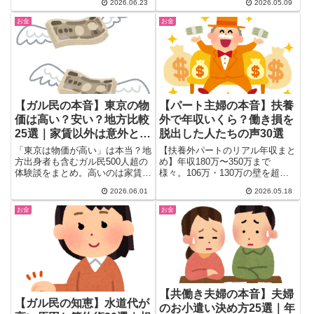
2026.06.23
2026.05.09
げ実感、フルーツも贅沢品になっ
た食費の変化、子育て費用の重
お金
お金
さ、貯金できない将来不安まで、
物価高時代を生きる女性の本音を
一気にまとめました。
【ガル民の本音】東京の物
【パート主婦の本音】扶養
価は高い？安い？地方比較
外で年収いくら？働き損を
25選｜家賃以外は意外と安
脱出した人たちの声30選
いが正解
「東京は物価が高い」は本当？地
【扶養外パートのリアル年収まと
方出身者も含むガル民500人超の
め】年収180万〜350万まで
体験談をまとめ。高いのは家賃・
様々。106万・130万の壁を超え
不動産だけで、スーパー・ドラッ
てでもパートを続ける主婦のリア
2026.06.01
2026.05.18
グストア・交通費は意外と安いと
ルな声を30選でまとめ。働き損
いう声が続出。東京vs地方の生
にならないボーダーライン、子育
お金
お金
活費を徹底比較。
てとパートの両立、ボーナスあり
パートの条件まで徹底解説。
【共働き夫婦の本音】夫婦
【ガル民の知恵】水道代が
のお小遣い決め方25選｜年