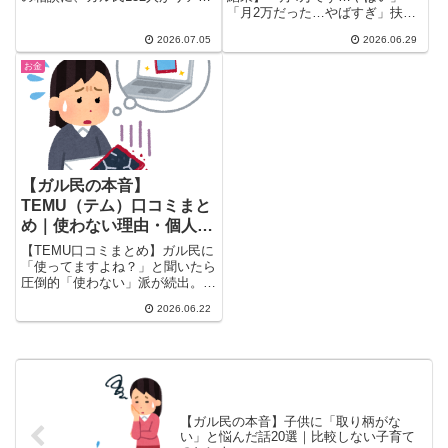
な本音で回答。固定資産税の相
「月2万だった…やばすぎ」扶養
場・住宅ローン金利の動向・戸建
内・専業主婦・シングル・正社
2026.07.05
2026.06.29
てとマンションどっちがいいかの
員、女性の年金いくら？ガル民
比較まで、検索しても出てこない
25人のリアルな金額と老後不
お金
本音の生の声を一気にチェックで
安、NISAとiDeCoの対策もまと
きます。
めて紹介。
【ガル民の本音】
TEMU（テム）口コミまと
め｜使わない理由・個人情
報リスク・品質問題20選
【TEMU口コミまとめ】ガル民に
「使ってますよね？」と聞いたら
圧倒的「使わない」派が続出。個
人情報漏洩リスク・品質問題・デ
2026.06.22
ザイン盗用の実態と、少数派の
「実は使ってる」リアルな声を
20件まとめました。中華通販が
気になる方は必読。
【ガル民の本音】子供に「取り柄がな
い」と悩んだ話20選｜比較しない子育て