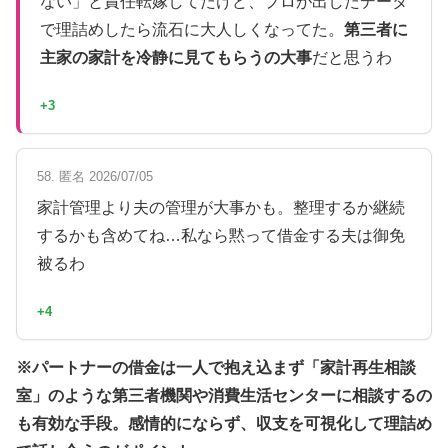
ない」と責任転嫁してたけど、プロが出したデータ
で理詰めしたら流石に大人しくなってた。
第三者に
主家の家計を冷静に見てもらうの大事
だと思うわ
+3
58. 匿名 2026/07/05
家計管理より夫の管理が大事かも。整理するか継続
するかも含めてね…私なら黙って借金する夫は御免
被るわ
+4
※パートナーの借金は一人で抱え込まず「家計再生相談
室」のような第三者機関や消費生活センターに相談するの
も有効な手段。感情的にならず、収支を可視化して理詰め