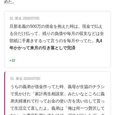
めた。
31. 匿名 2026/07/05
旦那名義の500万の借金を抱えた時は、現金で払え
る分だけ払って、残りの負債や毎月の収支などは全
部紙に手書きするって言うのを毎月やってた。
丸4
年かかって来月の引き落としで完済
+12
61. 匿名 2026/07/05
うちの義弟が借金作ってた時、義母が生協のチラシ
で見かけた「家計再生相談室」みたいなところに義
弟夫婦連れて行ってお金の使い方を洗い出して貰っ
て生活立て直したよ。義弟は「俺は何一つ贅沢して