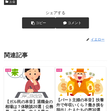
お金
シェアする
コピー
コメント
イエロー
関連記事
お金
お金
【パート主婦の本音】扶養
【ガル民の本音】退職金の
外で年収いくら？働き損を
相場は？体験談20選｜公務
脱出した人たちの声30選