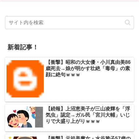
新着記事！
【衝撃】昭和の大女優・小川真由美86
歳死去→娘が明かす壮絶「毒母」の素
顔に絶句ｗｗｗ
【続報】上沼恵美子が三山凌輝を「浮
気虫」認定→ガル民「宮川大輔」いじ
りで大盛り上がりｗｗｗ
【衝撃】元祖美魔女・水谷雅子57歳の