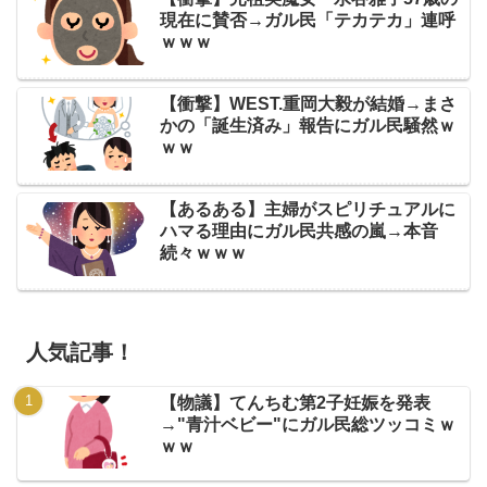
現在に賛否→ガル民「テカテカ」連呼
ｗｗｗ
【衝撃】WEST.重岡大毅が結婚→まさ
かの「誕生済み」報告にガル民騒然ｗ
ｗｗ
【あるある】主婦がスピリチュアルに
ハマる理由にガル民共感の嵐→本音
続々ｗｗｗ
人気記事！
【物議】てんちむ第2子妊娠を発表
→"青汁ベビー"にガル民総ツッコミｗ
ｗｗ