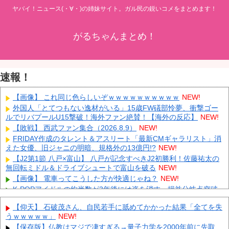
ヤバイ！ニュース(・∀・)の姉妹サイト。ガル民の鋭いコメをまとめます！
がるちゃんまとめ！
速報！
【画像】 これ同じ色らしいぞｗｗｗｗｗｗｗｗｗｗ
NEW!
外国人「とてつもない逸材がいる」15歳FW礒部怜夢、衝撃ゴー
ルでリバプールU15撃破！海外ファン絶賛！【海外の反応】
NEW!
【敗戦】 西武ファン集合（2026.8.9）
NEW!
FRIDAY作成のタレント＆アスリート「最新CMギャラリスト」消
えた女優、旧ジャニの明暗、規格外の13億円!?
NEW!
【J2第1節 八戸×富山】 八戸が記念すべきJ2初勝利！佐藤祐太の
無回転ミドル＆ドライブシュートで富山を破る
NEW!
【画像】 電車ってこうした方が快適じゃね？
NEW!
K-POPアイドルの約半数が3年後には姿を消す…損益分岐点突破
は4％未満
NEW!
【仰天】 石破茂さん、自民若手に舐めてかかった結果「全てを失
【速報】 斎藤知事、宣戦布告「数十年に渡るその場しのぎの不適
うｗｗｗｗｗ」
NEW!
切会計、私の代でケリをつける」
NEW!
【保存版】仏教はマジで凄すぎる→量子力学を2000年前に先取