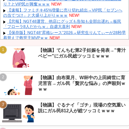
中国「大豪雨！」三峡ダム「基礎部分破損」中国「全力放流！」
り？とVIP民が興奮ｗｗｗ
NEW!
台風13号「中国上陸予測」台風15号「中国接近（画像」中国「台風
【速報】ファミチキ45%増量に売り切れ続出→VIP民「セブンへ
同時上陸！（穀物生産が壊滅危機」→
NEW!
の当てつけ」と大盛り上がりｗｗｗ
NEW!
大学生ワイ、株で大儲けしてしまうｗｗｗｗｗｗｗｗｗｗ
NEW!
【悲報】NGT48運営、他店にグッズも告知も全部出遅れ→板民
「フローラ8人だからｗ」自虐大喜利
NEW!
【保存版】NGT48“昇格レース”2026→研究生りんてぃーが28秒早
着替えで救世主MVPｗｗ
NEW!
江別リンチ犯「立って謝罪は本気じゃない」 裁判官「ほな裁判で
Powered by livedoor 相互RSS
土下座してないキミは本気じゃないな」
NEW!
【物議】てんちむ第2子妊娠を発表→"青汁
ディズニーからの帰り道。夫「息子連れて離れろ！あと警察に通
ベビー"にガル民総ツッコミｗｗｗ
報！」私「助けて！」駅員「どうしました！？」→トンデモナイこ
とに…
NEW!
【画像】 すでにメスの体つきになったいもうと
NEW!
【物議】由布菜月、W杯中の上田綺世に育
【悲報】映画ブルーロック、週末興行8位に大コケ→ちいかわに
惨敗でｗｗｗ
NEW!
児苦言→ガル民「贅沢な悩み」の声殺到ｗ
彫り師歴23年「タトゥー入れてる奴は99％バカです」「バカは
ｗｗ
5000円が好き」無断キャンセル、挨拶できない、金がない…客層を
ぶっちゃけ
NEW!
【物議】ぐるナイ「ゴチ」現場の空気重い
説にガル民812人が総ツッコミｗｗｗ