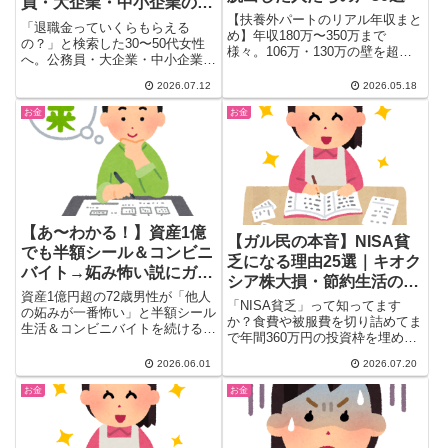
員・大企業・中小企業のリ
【扶養外パートのリアル年収まと
アルな金額差
「退職金っていくらもらえる
め】年収180万〜350万まで
の？」と検索した30〜50代女性
様々。106万・130万の壁を超え
へ。公務員・大企業・中小企業・
てでもパートを続ける主婦のリア
自営業・非正規まで、ガル民105
ルな声を30選でまとめ。働き損
2026.07.12
2026.05.18
人が明かしたリアルな金額と体験
にならないボーダーライン、子育
談を一挙紹介。早期退職のメリッ
お金
お金
てとパートの両立、ボーナスあり
トと悩み、iDeCoで自分年金を作
パートの条件まで徹底解説。
る工夫まで、本音がぎっしり詰ま
ったまとめです。
【あ〜わかる！】資産1億
【ガル民の本音】NISA貧
でも半額シール＆コンビニ
乏になる理由25選｜キオク
バイト→妬み怖い説にガル
シア株大損・節約生活のリ
民大共感｜老後のお金哲学
資産1億円超の72歳男性が「他人
アル
「NISA貧乏」って知ってます
の妬みが一番怖い」と半額シール
か？食費や被服費を切り詰めてま
生活＆コンビニバイトを続ける理
で年間360万円の投資枠を埋める
由をガル民が激論。老後のお金を
人や、キオクシア株で大損した人
隠す知恵・闇バイト強盗対策・老
2026.06.01
2026.07.20
など、ガル民たちのリアルな体験
人ホーム費用のシビアな現実ま
談と賛否両論の本音を25選にま
で、30〜50代女性が知りたいお
お金
お金
とめました。無理な節約のリスク
金のリアルを20のコメントで掘
や、賢いNISA活用法・インデッ
り下げます。
クス投資のコツまで詳しく紹介し