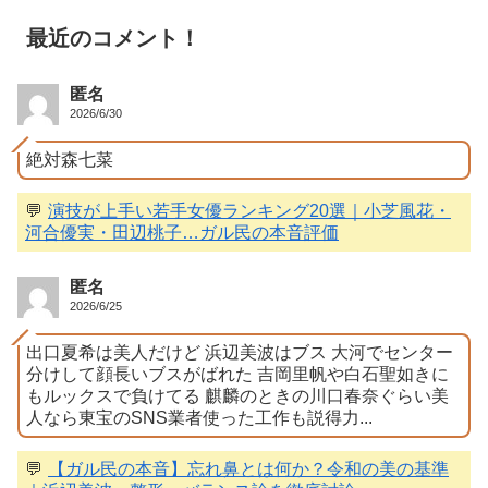
最近のコメント！
匿名
2026/6/30
絶対森七菜
💬
演技が上手い若手女優ランキング20選｜小芝風花・
河合優実・田辺桃子…ガル民の本音評価
匿名
2026/6/25
出口夏希は美人だけど 浜辺美波はブス 大河でセンター
分けして顔長いブスがばれた 吉岡里帆や白石聖如きに
もルックスで負けてる 麒麟のときの川口春奈ぐらい美
人なら東宝のSNS業者使った工作も説得力...
💬
【ガル民の本音】忘れ鼻とは何か？令和の美の基準