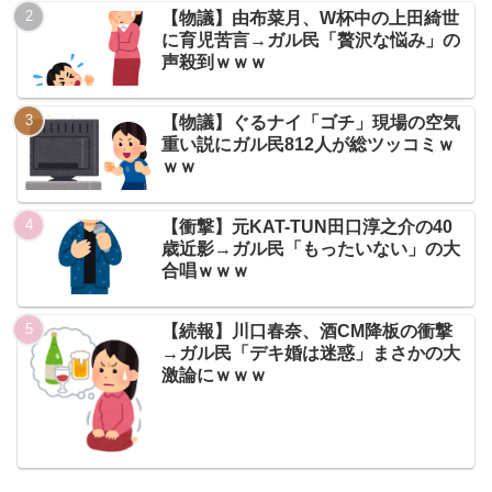
【物議】由布菜月、W杯中の上田綺世
に育児苦言→ガル民「贅沢な悩み」の
声殺到ｗｗｗ
【物議】ぐるナイ「ゴチ」現場の空気
重い説にガル民812人が総ツッコミｗ
ｗｗ
【衝撃】元KAT-TUN田口淳之介の40
歳近影→ガル民「もったいない」の大
合唱ｗｗｗ
【続報】川口春奈、酒CM降板の衝撃
→ガル民「デキ婚は迷惑」まさかの大
激論にｗｗｗ