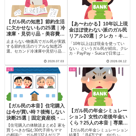
ます。
【ガル民の知恵】節約生活
【あ〜わかる】10年以上現
に欠かせないもの25選｜冷
金ほぼ使わない派のガル民
凍庫・見切り品・美容費ま
リアル20選｜クレカ・キャ
で本音のリアル
止まらない物価高でガル民が実践
ッシュレス生活の本音
「10年以上ほぼ現金を使ってい
する節約生活のリアルな知恵25
ない」というガル民が続出。クレ
選。セカンド冷凍庫や見切り品活
カ・PayPay・Suicaで日常はほ
用術から、美容院代を減らす裏ワ
ぼ完結する一方、田舎旅行や病
ザ、NISA投資の本音まで、30〜
2026.07.03
2026.06.12
院・個人店では現金が必要な場面
50代女性が今すぐ真似できる節
も。30-50代女性のキャッシュレ
お金
お金
約テクをコメント付きで紹介しま
ス生活のリアルな声20選と上手
す。
な使い分けをまとめました。
【ガル民の本音】住宅購入
【ガル民の年金シミュレー
は今が買い時？後悔しない
ション】女性の老後年金い
決断25選｜固定資産税・金
くら？25人の本音｜専業主
利・戸建てvsマンション
【住宅購入の体験談まとめ】家を
婦・扶養内・正社員の差
買うべきか悩む30代子持ちママ
【ガル民の年金シミュレーション
の相談に、ガル民132人がリアル
結果】「月4万です…やばい」