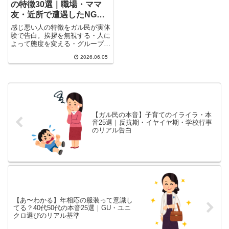
の特徴30選｜職場・ママ
友・近所で遭遇したNGあ
るある
感じ悪い人の特徴をガル民が実体
験で告白。挨拶を無視する・人に
よって態度を変える・グループで
目配せして除け者にする…職場・
2026.06.05
ママ友・近所で遭遇するNGな行
動30選。30-50代女性が思わず頷
くリアルなあるあるまとめです。
【ガル民の本音】子育てのイライラ・本
音25選｜反抗期・イヤイヤ期・学校行事
のリアル告白
【あ〜わかる】年相応の服装って意識し
てる？40代50代の本音25選｜GU・ユニ
クロ選びのリアル基準