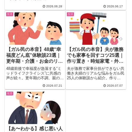
への字口の特徴から「優しそうで
勧誘・結婚報告で突然冷たくなっ
2026.06.28
2026.06.17
実は…」体験まで。顔より行動・
た・見下し行動・ライフステージ
声に出るという本音も。
の変化による価値観のズレ…
生活
生活
30〜40代女性が思わず頷くリア
ルな体験談を一気にチェック。
【ガル民の本音】48歳“幸
【ガル民の本音】夫が激務
福度どん底”体験談23選｜
でも家事を回すコツ25選｜
更年期・介護・お金のリア
作り置き・時短家電・外注
ル
まで体験談まとめ
48歳前後で幸福度が急落する“ミ
夫が激務で家事分担ができない共
ッドライフクライシス”に共感の
働き夫婦のリアルな悩みをガル民
声が続々。更年期の不調、親の介
25人の体験談から紹介。作り置
護と相続問題、子育てが終わった
き・時短家電・食洗機やドラム式
2026.07.21
2026.07.07
後の虚無感、老後資金への不安ま
洗濯機の活用法、家事代行の是
で、40〜50代のガル民たちのリ
非、フルタイムかパートかの働き
生活
アルな体験談と乗り越え方のヒン
方選びまで、検索しても出てこな
トを厳選して23件まとめまし
い本音の知恵が満載のまとめで
た。参考にどうぞ。
す。
【あ〜わかる】感じ悪い人