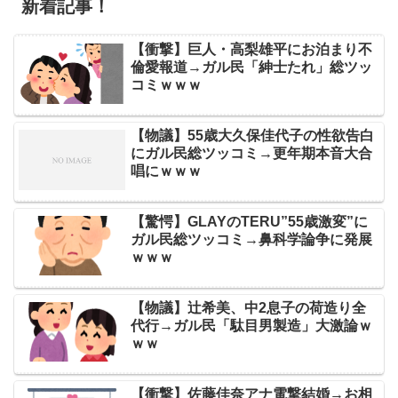
新着記事！
【衝撃】巨人・高梨雄平にお泊まり不
倫愛報道→ガル民「紳士たれ」総ツッ
コミｗｗｗ
【物議】55歳大久保佳代子の性欲告白
にガル民総ツッコミ→更年期本音大合
唱にｗｗｗ
【驚愕】GLAYのTERU”55歳激変”に
ガル民総ツッコミ→鼻科学論争に発展
ｗｗｗ
【物議】辻希美、中2息子の荷造り全
代行→ガル民「駄目男製造」大激論ｗ
ｗｗ
【衝撃】佐藤佳奈アナ電撃結婚→お相