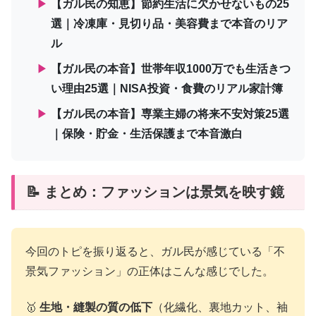
▶
【ガル民の知恵】節約生活に欠かせないもの25
選｜冷凍庫・見切り品・美容費まで本音のリア
ル
▶
【ガル民の本音】世帯年収1000万でも生活きつ
い理由25選｜NISA投資・食費のリアル家計簿
▶
【ガル民の本音】専業主婦の将来不安対策25選
｜保険・貯金・生活保護まで本音激白
📝 まとめ：ファッションは景気を映す鏡
今回のトピを振り返ると、ガル民が感じている「不
景気ファッション」の正体はこんな感じでした。
🥇
生地・縫製の質の低下
（化繊化、裏地カット、袖