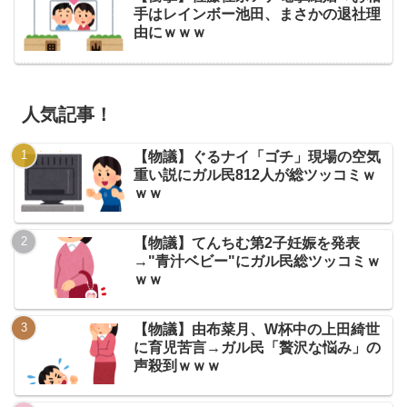
手はレインボー池田、まさかの退社理
由にｗｗｗ
人気記事！
【物議】ぐるナイ「ゴチ」現場の空気
重い説にガル民812人が総ツッコミｗ
ｗｗ
【物議】てんちむ第2子妊娠を発表
→"青汁ベビー"にガル民総ツッコミｗ
ｗｗ
【物議】由布菜月、W杯中の上田綺世
に育児苦言→ガル民「贅沢な悩み」の
声殺到ｗｗｗ