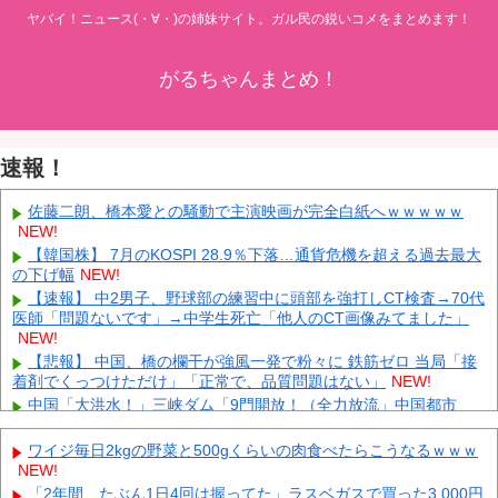
ヤバイ！ニュース(・∀・)の姉妹サイト。ガル民の鋭いコメをまとめます！
がるちゃんまとめ！
速報！
佐藤二朗、橋本愛との騒動で主演映画が完全白紙へｗｗｗｗｗ
NEW!
【韓国株】 7月のKOSPI 28.9％下落…通貨危機を超える過去最大
の下げ幅
NEW!
【速報】 中2男子、野球部の練習中に頭部を強打しCT検査→70代
医師「問題ないです」→中学生死亡「他人のCT画像みてました」
NEW!
【悲報】 中国、橋の欄干が強風一発で粉々に 鉄筋ゼロ 当局「接
着剤でくっつけただけ」「正常で、品質問題はない」
NEW!
中国「大洪水！」三峡ダム「9門開放！（全力放流」中国都市
「三峡沿線の道路水没」中国政府「高速道路封鎖！」中国ダム「緊
急放流に合わせて開門（土砂崩れ発生」→
NEW!
ワイジ毎日2kgの野菜と500gくらいの肉食べたらこうなるｗｗｗ
【試合実況】 西武スタメン 先発:高橋光成（2026.8.7）
NEW!
NEW!
「被告はモンスター」元ジャンポケ斉藤慎二被告に懲役７年求刑
「2年間、たぶん1日4回は握ってた」ラスベガスで買った3,000円