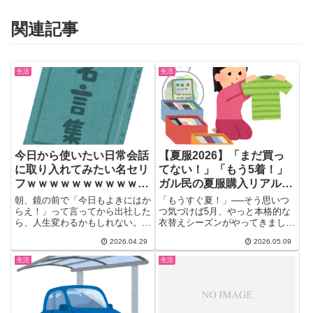
関連記事
生活
生活
今日から使いたい日常会話
【夏服2026】「まだ買っ
に取り入れてみたい名セリ
てない！」「もう5着！」
フｗｗｗｗｗｗｗｗｗｗｗ
ガル民の夏服購入リアル事
ｗｗｗｗｗｗｗｗｗｗｗ
情｜ユニクロ・リネン派・
朝、鏡の前で「今日もよきにはか
「もうすぐ夏！」──そう思いつ
化繊ムリ派、正直な財布事
らえ！」って言ってから出社した
つ気づけば5月、やっと本格的な
ら、人生変わるかもしれない。ガ
衣替えシーズンがやってきました
情
ールズちゃんねるに立った「日
(´∀｀) ガールズちゃんねる...
2026.04.29
2026.05.09
常...
生活
生活