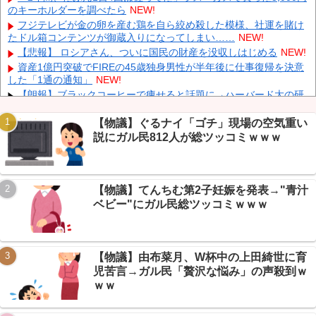
でほぼ実刑確実？弁護側の主張が無理筋なワケ
NEW!
のキーホルダーを調べたら
NEW!
伊Autosprint誌：ニューエイ代表渾身のアストンマーチンAMR26
フジテレビが金の卵を産む鶏を自ら絞め殺した模様、社運を賭け
を改善に導いた最大の功労者はカルディレ
NEW!
たドル箱コンテンツが御蔵入りになってしまい……
NEW!
【画像】 小倉ゆうか(27)さん、7年ぶり『FRIDAY』表紙で神ボデ
【悲報】 ロシアさん、ついに国民の財産を没収しはじめる
NEW!
ィ大解放
NEW!
資産1億円突破でFIREの45歳独身男性が半年後に仕事復帰を決意
日本代表FW前田大然がイプスウィッチ・タウンへ移籍決定！プ
した「1通の通知」
NEW!
レミアリーグ初挑戦
NEW!
【朗報】ブラックコーヒーで痩せると話題に→ハーバード大の研
究まで飛び出しガリレオ民大盛り上がりｗｗｗ
NEW!
【続報】ショートスリーパー堀さん、月15万商材＆協会運営が発
【物議】ぐるナイ「ゴチ」現場の空気重い
覚→ガリレオ民ドン引きｗｗｗ
NEW!
説にガル民812人が総ツッコミｗｗｗ
【朗報】円高で海外旅行勢が大興奮→30カ国目の猛者に一同尊敬
ｗｗｗ
NEW!
Powered by livedoor 相互RSS
【朗報】AveMujica民の日常、謎のVもハマるMyGO新曲に丁寧語
【物議】てんちむ第2子妊娠を発表→"青汁
で大盛り上がりですわｗ
NEW!
ベビー"にガル民総ツッコミｗｗｗ
【まとめ】X収益化ルール大幅変更→インプレゾンビ死亡待望論
に賛否ｗｗｗ
NEW!
【物議】由布菜月、W杯中の上田綺世に育
児苦言→ガル民「贅沢な悩み」の声殺到ｗ
ｗｗ
Powered by livedoor 相互RSS