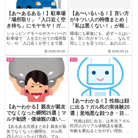
【あ〜あるある！】駐車場
【あ〜いるいる！】言い方
「場所取り」「入口近く空
がキツい人の特徴まとめ｜
き待ち」にモヤモヤ！ガル
「私は悪くない！」が根
民の体験談まとめ｜人立た
本、自覚なし・被害者ヅラ
ショッピングモールやスーパーの
職場にも家族にも、必ず一人はい
せ・ハザード待機・車椅子
駐車場で「人を立たせての場所取
る「言い方がキツい人」。なんで
り」や「入口近くが空くまで通路
同じことを言うのに、あの人の言
スペース論争
で停車して待機」──これ、皆
い方は刺さるんだろう？ ガル
2026.05.09
2026.05.12
さ...
ち...
生活
生活
【あ〜わかる！】性格は顔
【あ〜わかる】親友が親友
に出る？ガル民の実体験20
でなくなった瞬間25選｜マ
選｜意地悪な顔つき・目つ
ルチ勧誘・価値観の違い・
き・年齢で変わる理由
「性格は顔に出る」は本当？ガル
疎遠のリアル体験
民20人のリアル体験談を厳選。
【あるある共感まとめ】親友が親
年齢を重ねると出やすい理由、意
友でなくなった瞬間を、ガル民
地悪な人の目つき・眉間のシワ・
25人がぶっちゃけ告白。マルチ