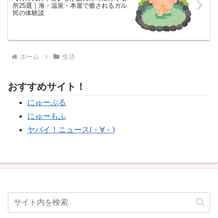
所25選｜海・温泉・本屋で癒されるガル
民の体験談
ホーム
生活
おすすめサイト！
にゅーぷる
にゅーもふ
ヤバイ！ニュース(・∀・)