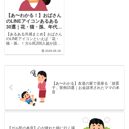
【あ〜わかる！】おばさん
のLINEアイコンあるある
30選｜花・猫・孫、年代別
傾向まとめ
【あるある共感まとめ】おばさん
のLINEアイコンといえば「花・
猫・孫」！ガル民200人超が語る
年代別傾向（60代＝花、50代＝
2026.06.19
ペット、40代＝子供）から「自
撮りキツいし花くらいしかないの
よw」の告白まで、刺さるコメン
ト30選を厳選。自分も確実に当
てはまる。
【あ〜わかる】友達の家で居座る「放置
子」実例15選｜お金請求されたママの本
音
【ガル民の本音】心が疲れた時に行く場