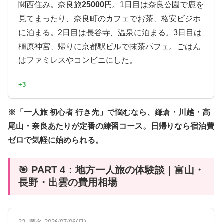
関西住み。奈良旅
25000円
。1日目は奈良公園で鹿を
見てまったり、奈良町のカフェでお茶、格安ビジホ
に泊まる。2日目は長谷寺、温泉に泊まる。3日目は
橿原神宮、帰りに京都駅ビルで抹茶パフェ。ごはん
はファミレスやコンビニにした。
+3
※「一人旅 初心者 行き先」で悩むなら、鎌倉・川越・高
尾山・奈良あたりが定番の練習コース。日帰りなら宿泊費
ゼロで気軽に始められる。
🎯 PART 4：地方一人旅の体験談｜富山・
長野・出雲の費用相場
22. 匿名 2026/07/06(月)