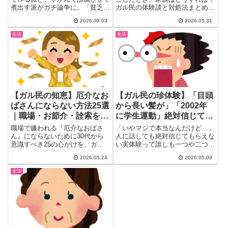
煮出す派がガチ論争に。「貧乏
ガル民の体験談と対処法まとめ。
人？」発言に総ツッコミが殺到
施設入所の壁（暴力系は断られ
2026.08.03
2026.05.31
し、塩素と雑菌の衛生面ガチ議論
る・月35万円の現実）や、地域
から、住む地域による水道水の味
包括センターへの相談・警察通報
生活
生活
の違いまで話が拡大。あなたの家
が突破口になるケースまで、介護
の麦茶、水道水派？それとも沸か
経験者のリアルな声20選を紹介
す派？ガル民199人のリアルな本
します。
音まとめ。
【ガル民の知恵】厄介なお
【ガル民の珍体験】「目頭
ばさんにならない方法25選
から長い髪が」「2002年
｜職場・お節介・詮索をや
に学生運動」絶対信じても
める習慣
らえない話
職場で嫌われる『厄介なおばさ
「いやマジで本当なんだけど…」
ん』にならないために30代から
人に話しても絶対信じてもらえな
意識すべき25の心がけを、ガル
い実体験って誰しも一つや二つあ
民249件のリアルな声でまとめま
るはず。ガールズちゃんねるの
2026.05.24
2026.05.09
した。お節介・プライベート詮
ト...
索・気分のムラ・承認欲求の手放
生活
し方、自分が幸せでいることの大
切さを体験談付きでチェック。