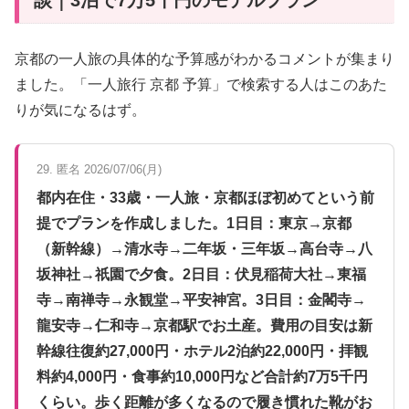
京都の一人旅の具体的な予算感がわかるコメントが集まり
ました。「一人旅行 京都 予算」で検索する人はこのあた
りが気になるはず。
29. 匿名 2026/07/06(月)
都内在住・33歳・一人旅・京都ほぼ初めてという前
提でプランを作成しました。1日目：東京→京都
（新幹線）→清水寺→二年坂・三年坂→高台寺→八
坂神社→祇園で夕食。2日目：伏見稲荷大社→東福
寺→南禅寺→永観堂→平安神宮。3日目：金閣寺→
龍安寺→仁和寺→京都駅でお土産。費用の目安は新
幹線往復約27,000円・ホテル2泊約22,000円・拝観
料約4,000円・食事約10,000円など合計約7万5千円
くらい。歩く距離が多くなるので履き慣れた靴がお