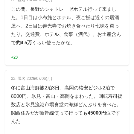
この間、長野のシャトレーゼホテル行って来まし
た。1日目は小布施とホテル、夜ご飯は近くの居酒
屋へ。2日目は善光寺でお焼き食べたり七味を買っ
たり。交通費、ホテル、食事（酒代）、お土産含ん
で
約4.5万
くらい使ったかな。
+23
33. 匿名 2026/07/06(月)
冬に富山海鮮旅2泊3日。高岡の格安ビジホ2泊で
8000円、氷見・富山・高岡をまわった。回転寿司複
数店と氷見漁港市場食堂の海鮮どんぶりを食べた。
関西住みだが新幹線使って行っても
45000円
位です
んだ