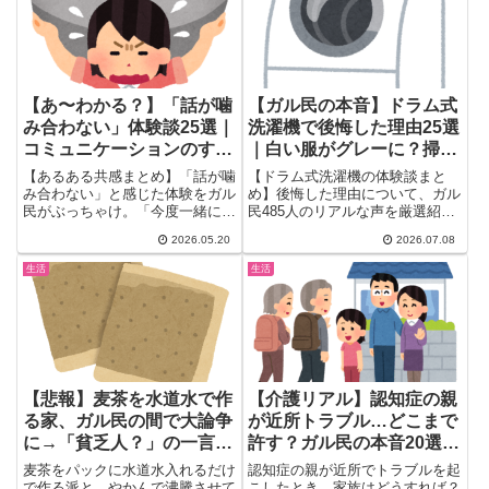
こに。
【あ〜わかる？】「話が噛
【ガル民の本音】ドラム式
み合わない」体験談25選｜
洗濯機で後悔した理由25選
コミュニケーションのすれ
｜白い服がグレーに？掃
違い・対処法まとめ
除・電気代・故障のリアル
【あるある共感まとめ】「話が噛
【ドラム式洗濯機の体験談まと
み合わない」と感じた体験をガル
め】後悔した理由について、ガル
民がぶっちゃけ。「今度一緒に行
民485人のリアルな声を厳選紹
こうよ！」は本当にすれ違い？ず
介。白い服がグレーになる原因、
2026.05.20
2026.07.08
るい・いいなの社交辞令問題から
排水フィルター掃除の手間、乾燥
本当に噛み合わない会話の体験談
にかかる電気代、5年で壊れるこ
生活
生活
まで、コミュニケーションの違和
ともある故障リスクまで、購入前
感を徹底まとめ。
に知っておきたい本音を一気にチ
ェックできます。
【悲報】麦茶を水道水で作
【介護リアル】認知症の親
る家、ガル民の間で大論争
が近所トラブル…どこまで
に→「貧乏人？」の一言に
許す？ガル民の本音20選｜
総ツッコミｗｗｗ
施設・地域包括センターの
麦茶をパックに水道水入れるだけ
認知症の親が近所でトラブルを起
対処法まで
で作る派と、やかんで沸騰させて
こしたとき、家族はどうすれば？