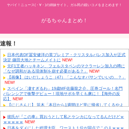
ヤバイ！ニュース(・∀・)の姉妹サイト。ガル民の鋭いコメをまとめます！
がるちゃんまとめ！
速報！
日本代表DF冨安健洋の英プレミア・クリスタルパレス加入が正式
決定 鎌田大地とチームメイトに
NEW!
元F1王者ハッキネン、フェルスタペンのマクラーレン加入の噂に
「なぜ調和がある現体制を崩す必要がある？」
NEW!
【画像】 はいだしょうこ（47）「こんなオバサンでいいの…？」
NEW!
スペイン「凄すぎるわ」19歳MF佐藤龍之介、圧巻ゴール！名門
バレンシアで衝撃デビュー！現地サポを早くも虜に！【海外の反
応】
NEW!
【にじさんじ】 笹木「本日から1週間ほど里に帰省してくるやよ
～。久々に京都満喫してくるっ！」
NEW!
【鹿児島】 突然右折し路面電車と衝突 乗っていた男女3人は車を
彼氏が『この車』買おうとして私とケンカになってるんだけどｗ
放置しダッシュで逃走中
NEW!
ｗｗｗｗｗ
NEW!
KDDI、楽天への回線貸し出し終了へ 都市部で9月末に
NEW!
日本をダメにした総理大臣、ワースト１位が同点でこの人ｗｗｗ