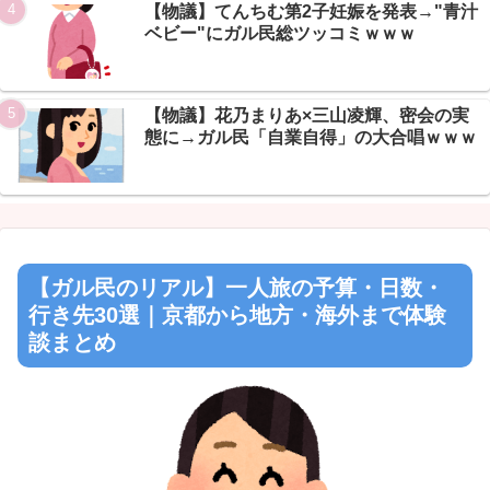
Powered by livedoor 相互RSS
【物議】てんちむ第2子妊娠を発表→"青汁
ベビー"にガル民総ツッコミｗｗｗ
【物議】花乃まりあ×三山凌輝、密会の実
態に→ガル民「自業自得」の大合唱ｗｗｗ
【ガル民のリアル】一人旅の予算・日数・
行き先30選｜京都から地方・海外まで体験
談まとめ