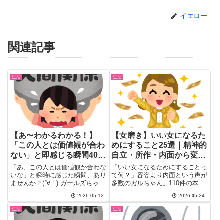
イエロー
関連記事
生活
生活
【あ〜わかるわかる！】
【女磨き】いい女になるた
「この人とは価値観が合わ
めにすること25選｜精神的
ない」と即感じる瞬間40選
自立・所作・内面から変わ
｜ポイ捨て・店員横柄・叱
るコツ
「あ、この人とは価値観が合わな
「いい女になるためにすることっ
らない育児…ガル民の”こ
いな」と瞬時に感じた瞬間、あり
て何？」容姿より内面という声が
ませんか？(´∀｀) ガールズちゃん
多数のガルちゃん。110件の本音
れは無理”あるある
ねるに集まった200件超...
から厳選25選をまとめました。
2026.05.12
2026.05.24
メンタルの安定・精神的自立・嫉
妬しない・所作の美しさ・財力・
生活
生活
健康管理まで、女磨きの全てがこ