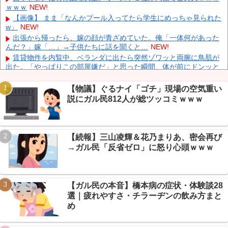
ｗｗｗ
NEW!
日産e-power、無給油で1980km走行しギネス記録を達成、無駄な
発電や送電ロスなくEVよりエコを証明
NEW!
【画像】 まま「なんかプール入ってたら学生にめっちゃ見られた
w」
NEW!
【動画】 広島記念公園を追い出された左翼さん、流石にキモすぎ
て炎上
NEW!
出張から帰ったら、嫁の顔が青ざめていた。俺「一体何があった
んだ？」嫁「…」→子供たちに話を聞くと…
NEW!
中国「大洪水！」三峡ダム「大雨で増水（台風直撃前」中国ダム
「緊急放流！」中国鉄道「列車が走行中に流される」中国避難所
賃貸物件を内覧中、ベランダに出たら突然ゾワッと両腕に鳥肌が
「支援物資は有料です」謎の勢力「え」→
NEW!
出た。「やっぱりこの部屋嫌だ」と思った瞬間、体が前にドンッと
突き飛ばされて…
NEW!
【物議】カズレーザー「任意保険は強制にしろ」→なんG民「そ
【物議】ぐるナイ「ゴチ」現場の空気重い
れただの金持ち理論」と反論ｗｗｗ
NEW!
説にガル民812人が総ツッコミｗｗｗ
【続報】ホロライブ『ホロドリ』、まさかのセルラン1位に返り
咲き→なんG民「覇権やん」ｗｗｗ
NEW!
Powered by livedoor 相互RSS
【朗報】エッヂ民の文鳥(4ヶ月)、かわいさで完全制圧→愛鳥自慢
合戦に発展ｗｗｗ
NEW!
【続報】三山凌輝＆花乃まりあ、密会再び
【衝撃】モモンガどうなった…ちいかわ最新話で入れ替わり説→
→ガル民「反省ゼロ」に怒り心頭ｗｗｗ
ファン考察盛り上がりｗｗｗ
NEW!
【衝撃】年金8ヶ月未納で手足失った男性、障害年金97万円が一
生ゼロに→スレ民「免除すれば」ｗｗｗ
NEW!
【ガル民の本音】橋本病の症状・体験談28
選｜疲れやすさ・チラーヂンの飲み方まと
め