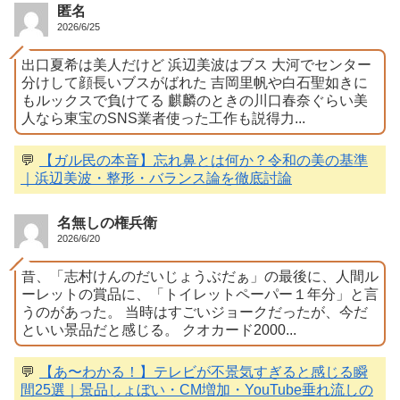
匿名
2026/6/25
出口夏希は美人だけど 浜辺美波はブス 大河でセンター
分けして顔長いブスがばれた 吉岡里帆や白石聖如きに
もルックスで負けてる 麒麟のときの川口春奈ぐらい美
人なら東宝のSNS業者使った工作も説得力...
💬
【ガル民の本音】忘れ鼻とは何か？令和の美の基準
｜浜辺美波・整形・バランス論を徹底討論
名無しの権兵衛
2026/6/20
昔、「志村けんのだいじょうぶだぁ」の最後に、人間ル
ーレットの賞品に、「トイレットペーパー１年分」と言
うのがあった。 当時はすごいジョークだったが、今だ
といい景品だと感じる。 クオカード2000...
💬
【あ〜わかる！】テレビが不景気すぎると感じる瞬
間25選｜景品しょぼい・CM増加・YouTube垂れ流しの