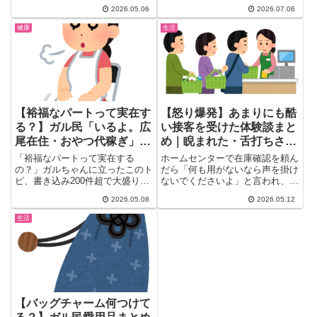
ルトインのカビ問題まで、賛否両
か...
2026.05.06
2026.07.06
論のリアルな声25選。導入で迷
っている方は必見です。
健康
生活
【裕福なパートって実在す
【怒り爆発】あまりにも酷
る？】ガル民「いるよ。広
い接客を受けた体験談まと
尾在住・おやつ代稼ぎ」｜
め｜睨まれた・舌打ちされ
大谷ママ論争まで盛り上が
た・在庫ウソをつかれた
「裕福なパートって実在する
ホームセンターで在庫確認を頼ん
った会議室の本音
の？」ガルちゃんに立ったこのト
だら「何も用がないなら声を掛け
ピ、書き込み200件超で大盛り上
ないでくださいよ」と言われ、大
がり(*´ω｀*)プラダにモンク...
きなため息まで……。トピ主の
2026.05.08
2026.05.12
あ...
生活
【バッグチャーム何つけて