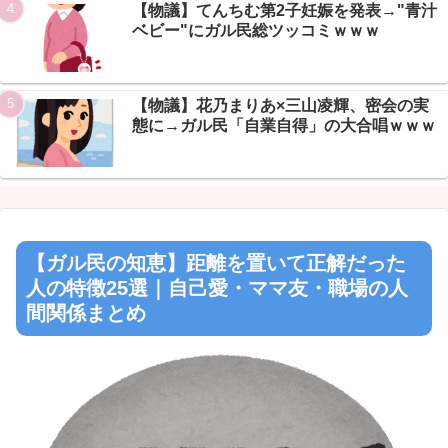
【物議】てんちむ第2子妊娠を発表→"青汁
ベビー"にガル民総ツッコミｗｗｗ
【物議】花乃まりあ×三山凌輝、密会の実
態に→ガル民「自業自得」の大合唱ｗｗｗ
【ガル民の知恵】距離を置いて正解だった
人の特徴25選｜自己愛・ママ友・職場の人
間関係まとめ