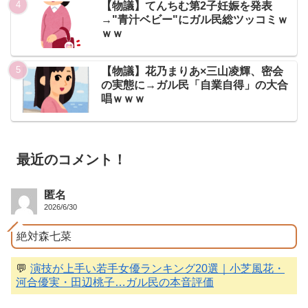
【物議】てんちむ第2子妊娠を発表
→"青汁ベビー"にガル民総ツッコミｗ
ｗｗ
【物議】花乃まりあ×三山凌輝、密会
の実態に→ガル民「自業自得」の大合
唱ｗｗｗ
最近のコメント！
匿名
2026/6/30
絶対森七菜
💬
演技が上手い若手女優ランキング20選｜小芝風花・
河合優実・田辺桃子…ガル民の本音評価