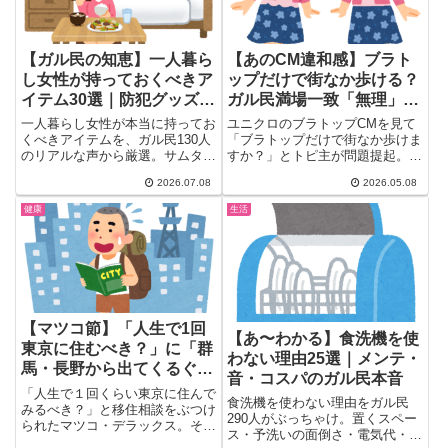
【ガル民の知恵】一人暮ら
【あのCM違和感】ブラト
し女性が持っておくべきア
ップだけで街なか歩ける？
イテム30選｜防犯グッズ・
ガル民満場一致「無理」｜
虫対策・非常食まで
綾瀬はるかでも下着扱いの
一人暮らし女性が本当に持ってお
ユニクロのブラトップCMを見て
真相
くべきアイテムを、ガル民130人
「ブラトップだけで街なか歩けま
のリアルな声から厳選。サムター
すか？」とトピ主が問題提起。綾
ンカバーなどの防犯グッズ、虫対
瀬はるかが羽織りなしでブラト
2026.07.08
2026.05.08
策、停電や災害への備え、体調不
ッ...
良時の救急セット、もしもの時の
健康
生活
お金の話まで、検索しても出てこ
ないリアルな体験談を一気にチェ
ックできます。
【マツコ節】「人生で1回
【あ〜わかる】食洗機を使
東京に住むべき？」に「群
わない理由25選｜メンテ・
馬・長野から出てくるぐら
音・コスパのガル民本音
いがちょうどいい」｜ガル
「人生で１回くらい東京に住んで
食洗機を使わない理由をガル民
民の東京移住論争まとめ
みるべき？」と移住相談をぶつけ
290人がぶっちゃけ。置くスペー
られたマツコ・デラックス。その
ス・予洗いの面倒さ・電気代・ビ
答えがまさかの 「群馬、長野