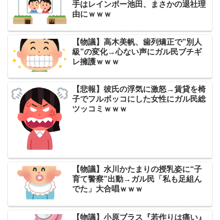
手はレインボー池田、まさかの退社理
由にｗｗｗ
【物議】高木美帆、歯列矯正で”別人
級”の変化→心ない声にガル民ブチギ
レ擁護ｗｗｗ
【悲報】彼氏の浮気に激怒→賃貸を椅
子でフルボッコにした女性にガル民総
ツッコミｗｗｗ
【物議】水川かたまりの授乳姿に“子
育て警察”出動→ガル民「私も足組ん
でた」大合唱ｗｗｗ
【物議】小原ブラス『若作りは痛い』