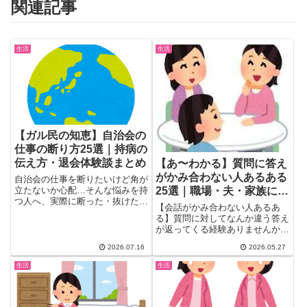
関連記事
生活
生活
【ガル民の知恵】自治会の
仕事の断り方25選｜持病の
伝え方・退会体験談まとめ
【あ〜わかる】質問に答え
がかみ合わない人あるある
自治会の仕事を断りたいけど角が
25選｜職場・夫・家族に困
立たないか心配…そんな悩みを持
つ人へ、実際に断った・抜けたガ
った体験談とガル民の本音
【会話がかみ合わない人あるあ
ル民たちのリアルな体験談25選
る】質問に対してなんか違う答え
をお届け。病名を明かさない伝え
が返ってくる経験ありませんか？
方の例文、順番制の自治会でも通
ガル民1400人超が共感・爆笑・
用するコツ、自治会長の実際の負
2026.07.16
2026.05.27
困惑した実例25選。職場・夫・
担、最終手段の退会という選択肢
家族での対処法と、実は自分もや
まで徹底的にまとめました。
生活
生活
りがちな心理まで。