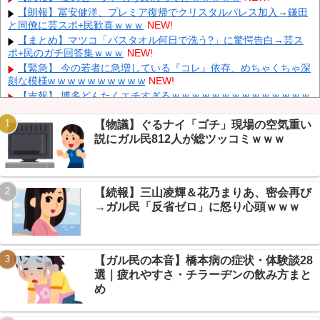
【朗報】冨安健洋、プレミア復帰でクリスタルパレス加入→鎌田
【衝撃】 中国製ルーター20機種にバックドア発見！ ネットに繋
と同僚に芸スポ+民歓喜ｗｗｗ
NEW!
ぐだけで35秒ごとに中国のサーバーと通信
NEW!
【まとめ】マツコ「バスタオル何日で洗う?」に驚愕告白→芸ス
中国「大洪水！」中国ダム「決壊」地元民「公式発表より死者多
ポ+民のガチ回答集ｗｗｗ
NEW!
い！」中国政府「住民拘束！（安否不明」中国当局「救助隊動画も
削除」台風13号「三峡ダム接近中」→
NEW!
【緊急】 今の若者に急増している『コレ』依存、めちゃくちゃ深
刻な模様w w w w w w w w w w
NEW!
【吉報】 博多どんたくエチすぎるｗｗｗｗｗｗｗｗｗｗｗｗｗｗ
ｗ
NEW!
【画像】 福原遥さん、意外とあるｗ
NEW!
【物議】ぐるナイ「ゴチ」現場の空気重い
説にガル民812人が総ツッコミｗｗｗ
【まとめ】新作ソシャゲ『幻想水滸伝スターリープ』リセマラ勢
Powered by livedoor 相互RSS
の実態→SSR確率5%で60連沼るVIPPERｗｗｗ
NEW!
【悲報】メイドインアビス主題歌にVTuber起用→VIPPER「豚以
外の誰が望んでるんだよ」でスレ大荒れｗｗｗ
NEW!
【続報】三山凌輝＆花乃まりあ、密会再び
【保存版】NGT48歴代センター12曲全まとめ→中井・荻野から北
→ガル民「反省ゼロ」に怒り心頭ｗｗｗ
村優羽まで世代交代史ｗ
NEW!
【ガル民の本音】橋本病の症状・体験談28
選｜疲れやすさ・チラーヂンの飲み方まと
Powered by livedoor 相互RSS
め