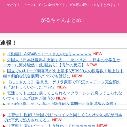
ヤバイ！ニュース(・∀・)の姉妹サイト。ガル民の鋭いコメをまとめます！
がるちゃんまとめ！
速報！
【動画】 AKB48のエースさんの走りｗｗｗｗｗ
NEW!
外国人「日本は世界を支配する」「悪いけど..」日本の小学生サ
ッカーに海外騒然！(動画あり)【海外の反応】
NEW!
国立でのJリーグ開幕戦が史上最多6万3960人の観客数！地上波中
継＆劇的な試合展開でSNSでも話題に
NEW!
【にじさんじ】 委員長、ゲリラ豪雨でPC浸水→データ完全消失
も「おもしろいかった????」
NEW!
低迷しても上位に戻ってこられるマクラーレンと戻ってこられな
いウィリアムズは何が違うの
NEW!
1944年7月、グアム島に上陸作戦を展開する米海兵隊を空撮！
NEW!
【警告】 医師「米国では”ヘロインと同じくらいヤバい薬”が日本
【画像】 農家ワイが作ったタマネギ、お前らの想像する1.5倍は
では平気で処方されてる」
NEW!
デカいぞ
NEW!
【悲報】 夏のピーク、もう終わってたｗｗｗｗｗ
NEW!
韓国サッカーのイメージが墜落
NEW!