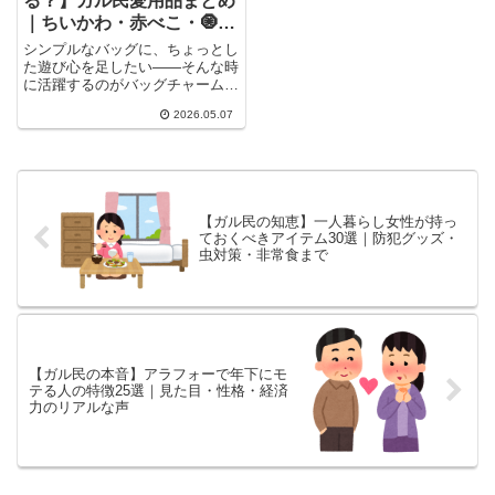
る？】ガル民愛用品まとめ
｜ちいかわ・赤べこ・🧿悪
霊退散・LEDチカチカ派ま
シンプルなバッグに、ちょっとし
で
た遊び心を足したい——そんな時
に活躍するのがバッグチャーム(*
´ω｀*)「ガールズちゃんね...
2026.05.07
【ガル民の知恵】一人暮らし女性が持っ
ておくべきアイテム30選｜防犯グッズ・
虫対策・非常食まで
【ガル民の本音】アラフォーで年下にモ
テる人の特徴25選｜見た目・性格・経済
力のリアルな声