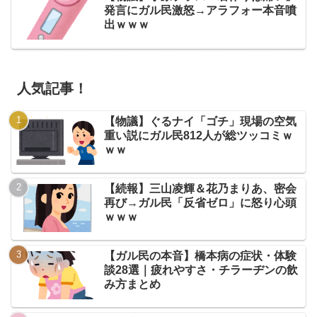
発言にガル民激怒→アラフォー本音噴
出ｗｗｗ
人気記事！
【物議】ぐるナイ「ゴチ」現場の空気
重い説にガル民812人が総ツッコミｗ
ｗｗ
【続報】三山凌輝＆花乃まりあ、密会
再び→ガル民「反省ゼロ」に怒り心頭
ｗｗｗ
【ガル民の本音】橋本病の症状・体験
談28選｜疲れやすさ・チラーヂンの飲
み方まとめ