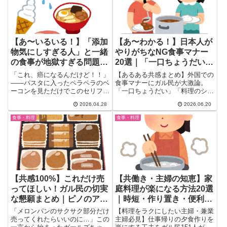
【あ〜いるいる！】「添加
【あ〜わかる！】日本人が
物気にしすぎる人」と一緒
やりがちなNG食事マナー
の食事が地獄すぎる問題｜
20選｜「一口ちょうだい」
ガル民の本音爆発
が海外でドン引きの理由
「これ、癌になるんだけど！！」
【あるある共感まとめ】外国での
——パスタに入ったペラペラのベ
食事マナーにガル民が大激論。
ーコンを見ただけでこのセリフ。
「一口ちょうだい」「料理のシェ
あなたの周りにも、いません？
ア」が海外でドン引きレベルの
2026.04.28
2026.06.20
こ...
NG行為と知ってびっくり！日本
人同士でもシェアが嫌いという声
食事・料理
食事・料理
も続出。欧米の食習慣の違いと日
本人の本音20選をまとめ紹介。
【共感100%】これだけ売
【共働き・主婦の知恵】家
ってほしい！ガル民の切実
庭料理が楽になる方法20選
な懇願まとめ｜ピノのアー
｜時短・作り置き・便利家
モンド・雪見の皮・ビキニ
電のリアル体験談
「メロンパンのサクサク部分だけ
【料理をラクにしたい主婦・兼業
上下別
売ってくれたらいいのに…」この
主婦必見】仕事帰りの夕食作りを