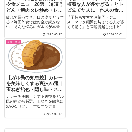
夕食メニュー20選｜冷凍う
頓着な人が多すぎる」とト
どん・焼肉タレ炒め・レト
ピ立てた人に「他人の食卓
ルトで時短！ガル民の本音
覗いてる方が問題では？」
疲れて帰ってきた日の夕食どうす
「子持ちママでお菓子・ジュー
術
ガル民の正論ラッシュ
る？毎回外食ではお金が続かな
ス・マック頻繁に与えてる人が多
い…そんな悩みにガル民が本音で
くて驚く」と問題提起したトピ主
アドバイス！冷凍うどん・レトル
さん。一見正論っぽいんですが、
2026.05.25
2026.05.01
トカレー・焼肉のタレ炒めなど5
ガ...
分以内に完成するメニューから事
食事・料理
前作り置きの賢い作戦まで。子育
て中のお母さん・働く女性必見の
リアル夕食術20選。
【ガル民の知恵袋】カレー
を美味しくする裏技25選｜
玉ねぎ飴色・隠し味・スパ
イスの黄金比
カレーを美味しくする裏技をガル
民の声から厳選。玉ねぎを飴色に
炒めるコツ、コーヒーやチョコを
使った隠し味、市販ルーのおすす
2026.07.12
めの組み合わせ、逆に「余計なこ
とはするな」というレシピ通り派
の意見まで、家庭のカレーがワン
ランクアップするヒントを網羅し