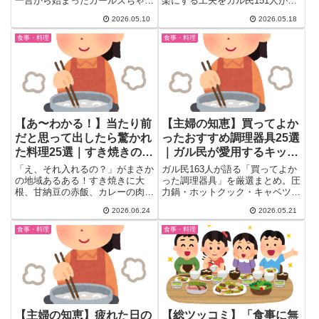
一言から始まったガールズちゃん
楽にする工夫をガル民151人が本
ねるのトピックが200コメント...
音公開。作り置き冷凍・ミールキ
2026.05.10
2026.05.18
ット・調理家電・めんつゆ活用な
ど、毎日続けられるリアルな時短
食事・料理
食事・料理
テクを一挙20選紹介。
【あ〜わかる！】当たり前
【主婦の知恵】買ってよか
だと思って出したら驚かれ
ったおすすめ調理器具25選
た料理25選｜すき焼きの大
｜ガル民が愛用するキッチ
根・甘い赤飯・カレーの肉
ングッズ2026まとめ
「え、それ入れるの？」がまさか
ガル民163人が語る「買ってよか
が論争に
の地域あるある！すき焼きに大
った調理器具」を厳選まとめ。圧
根、甘納豆の赤飯、カレーの肉は
力鍋・ホットクック・キャベツピ
牛vs豚vs鶏論争など、当たり前
ーラー・ガラス保存容器・ゴムヘ
2026.06.24
2026.05.21
だと思って出したら驚かれた料理
ラなど人気キッチングッズを6カ
をガル民が続々告白。地域差・家
テゴリで紹介。料理の時短・節約
食事・料理
食事・料理
庭差で「びっくりされた」経験談
を考えている30〜50代主婦の方
まとめ25選。30〜50代女性に刺
に読んでほしい保存版です。
さる食文化の違いがリアルすぎ
る。
【主婦の知恵】疲れた日の
【総ツッコミ】「食事に無