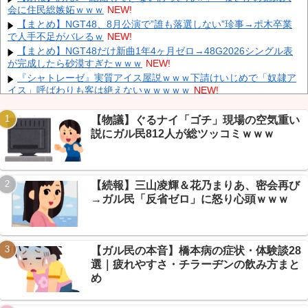
会に住民総嫉妬ｗｗｗ
NEW!
「あきれてモノが言えない」「国を維持できるの？」外国人の永
住許可要件の厳格化で在日中国人の本音は？
NEW!
【まとめ】NGT48、8月公演で”誰も落選しない”珍事→ポ木卒業
で人手不足がバレるｗ
NEW!
【速報】 中露の武装軍艦4隻が日本一周『いつでも国家沈没させ
られるぞ』
NEW!
【まとめ】NGT48だけ新曲1年4ヶ月ゼロ→48G2026シングル表
が完成したら砂漠すぎたｗｗｗ
NEW!
【為替相場】 ドル円は1ドル158円台半ば 介入警戒をしつつ円売
りが続行
NEW!
『シャトレーゼ』実質アイス屋説ｗｗｗ下請けいじめで「奴隷ア
イス」呼ばわりも客は絶えないｗｗｗｗｗ
NEW!
同僚の美人に土下座して必死に頼んだらこうなるｗｗｗ
NEW!
【悲報】 玉川徹さん、警官の発泡での包丁男死亡に「絶対に死刑
【物議】ぐるナイ「ゴチ」現場の空気重い
にならない罪なのに警察が死刑にした！」 → 元警官のマジレスが
説にガル民812人が総ツッコミｗｗｗ
コチラ → ………
NEW!
Powered by livedoor 相互RSS
【人工障がい者】 甥(28)「両親が亡くなったんで僕のこと引き取
ってほしいんですけど！」なんでいい年したヒキニートを引き取ら
なきゃいけないんだ...
NEW!
【続報】三山凌輝＆花乃まりあ、密会再び
ニコニコ老人会、既に大荒れｗｗｗはりーシ↑↑↑、おえちゃん
→ガル民「反省ゼロ」に怒り心頭ｗｗｗ
↓↓↓、高田VS加藤決闘カード登場
NEW!
【画像】 Netflix版『リボンの騎士』、とんでもない事になるｗｗ
ｗｗｗ
NEW!
【ガル民の本音】橋本病の症状・体験談28
選｜疲れやすさ・チラーヂンの飲み方まと
め