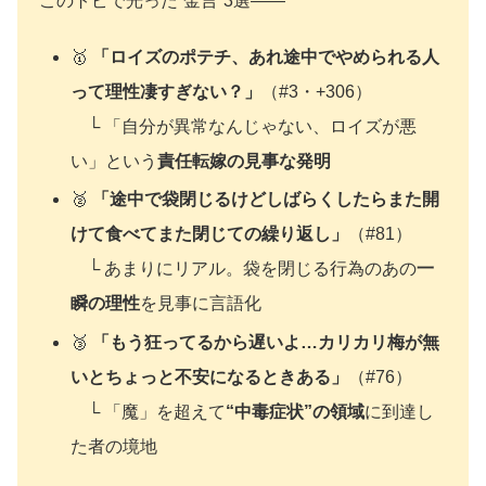
このトピで光った”金言”3選——
🥇
「ロイズのポテチ、あれ途中でやめられる人
って理性凄すぎない？」
（#3・+306）
└ 「自分が異常なんじゃない、ロイズが悪
い」という
責任転嫁の見事な発明
🥈
「途中で袋閉じるけどしばらくしたらまた開
けて食べてまた閉じての繰り返し」
（#81）
└ あまりにリアル。袋を閉じる行為のあの
一
瞬の理性
を見事に言語化
🥉
「もう狂ってるから遅いよ…カリカリ梅が無
いとちょっと不安になるときある」
（#76）
└ 「魔」を超えて
“中毒症状”の領域
に到達し
た者の境地