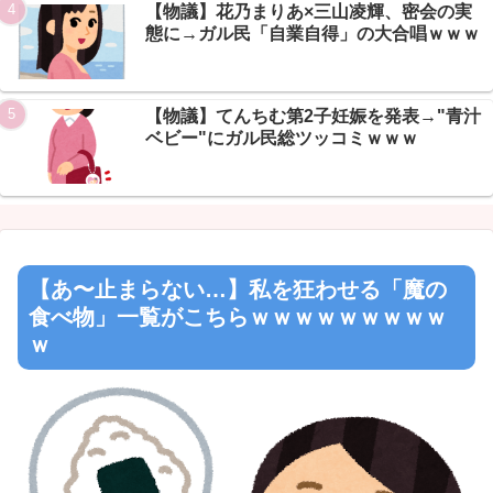
Powered by livedoor 相互RSS
【物議】花乃まりあ×三山凌輝、密会の実
態に→ガル民「自業自得」の大合唱ｗｗｗ
【物議】てんちむ第2子妊娠を発表→"青汁
ベビー"にガル民総ツッコミｗｗｗ
【あ〜止まらない…】私を狂わせる「魔の
食べ物」一覧がこちらｗｗｗｗｗｗｗｗｗ
ｗ