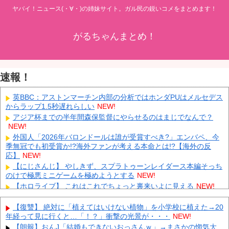
ヤバイ！ニュース(・∀・)の姉妹サイト。ガル民の鋭いコメをまとめます！
がるちゃんまとめ！
速報！
英BBC：アストンマーチン内部の分析ではホンダPUはメルセデス
からラップ1.5秒遅れらしい
NEW!
アジア杯までの半年間森保監督にやらせるのはまじでなんで？
NEW!
外国人「2026年バロンドールは誰が受賞すべき?」エンバペ、今
季無冠でも初受賞か!?海外ファンが考える本命とは!?【海外の反
応】
NEW!
【にじさんじ】 やしきず、スプラトゥーンレイダース本編そっち
のけで極悪ミニゲームを極めようとする
NEW!
【ホロライブ】 これはこれでちょっと裏来いよに見える
NEW!
韓国人インフルエンサー(49)、日本で次々と車に衝突 計7台巻き
込み 八王子
NEW!
【復讐】 絶対に「植えてはいけない植物」を小学校に植えた→20
年経って見に行くと…「！？」衝撃の光景が・・・
NEW!
中国とロシア海軍艦艇4隻が日本列島を一周…防衛省が全航路を
公開！
NEW!
【朗報】おんJ「結婚もできないおっさんｗ」→まさかの惚気大