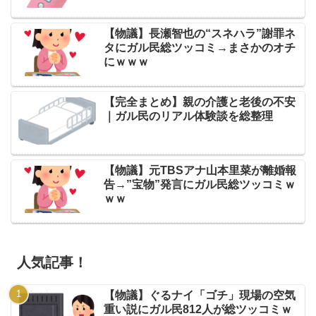
【物議】長瀬智也の“スネハラ”謝罪ネ
タにガル民総ツッコミ→まさかのオチ
にｗｗｗ
【完全まとめ】親の介護と老後の不安
｜ガル民のリアル体験談を総整理
【物議】元TBSアナ山本里菜が離婚報
告→”宝物”発言にガル民総ツッコミｗ
ｗｗ
人気記事！
【物議】ぐるナイ「ゴチ」現場の空気
重い説にガル民812人が総ツッコミｗ