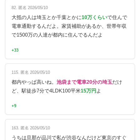
82. 匿名 2026/05/10
大抵の人は埼玉とか千葉とかに
10万くらい
で住んで
電車通勤するんだよ。家賃補助があるか、世帯年収
で1500万の人達が都内に住んでるんだよ
+33
115. 匿名 2026/05/10
都内やっぱ高いね。
池袋まで電車20分の埼玉
だけ
ど、駅徒歩7分で4LDK100平米
15万円
よ
+9
163. 匿名 2026/05/10
うちは旦那が品川で私が渋谷なんだけど東京のすぐ