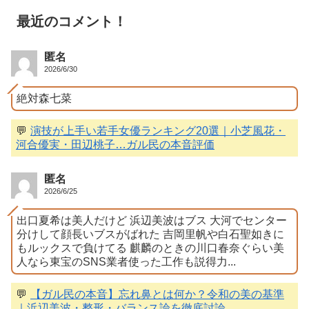
最近のコメント！
匿名
2026/6/30
絶対森七菜
💬
演技が上手い若手女優ランキング20選｜小芝風花・
河合優実・田辺桃子…ガル民の本音評価
匿名
2026/6/25
出口夏希は美人だけど 浜辺美波はブス 大河でセンター
分けして顔長いブスがばれた 吉岡里帆や白石聖如きに
もルックスで負けてる 麒麟のときの川口春奈ぐらい美
人なら東宝のSNS業者使った工作も説得力...
💬
【ガル民の本音】忘れ鼻とは何か？令和の美の基準
｜浜辺美波・整形・バランス論を徹底討論