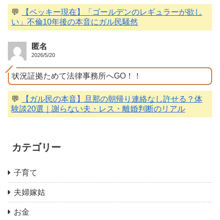
💬
【ベッキー現在】「ゴールデンのレギュラーが欲し
い」不倫10年後の本音にガル民騒然
匿名
2026/5/20
状況証拠ためて法律事務所へGO！！
💬
【ガル民の本音】旦那の朝帰り連絡なし許せる？体
験談20選｜謝らない夫・レス・離婚判断のリアル
カテゴリー
子育て
夫婦嫁姑
お金