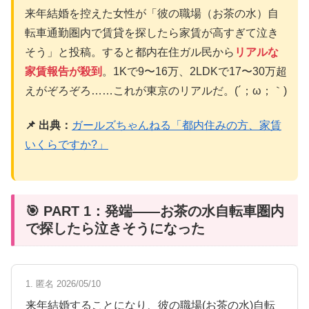
来年結婚を控えた女性が「彼の職場（お茶の水）自
転車通勤圏内で賃貸を探したら家賃が高すぎて泣き
そう」と投稿。すると都内在住ガル民から
リアルな
家賃報告が殺到
。1Kで9〜16万、2LDKで17〜30万超
えがぞろぞろ……これが東京のリアルだ。(´；ω；｀)
📌 出典：
ガールズちゃんねる「都内住みの方、家賃
いくらですか?」
🎯 PART 1：発端——お茶の水自転車圏内
で探したら泣きそうになった
1. 匿名 2026/05/10
来年結婚することになり、彼の職場(お茶の水)自転