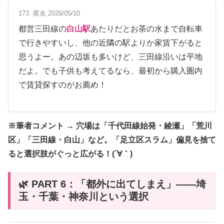
173. 匿名 2026/05/10
都営三田線の
白山駅
あたりだとお茶の水まで自転車
で行きやすいし、他の近隣の駅よりか家賃下がると
思うよー。あの辺坂も多いけど、三田線沿いは平地
だよ。でも子供も考えてるなら、最初から購入圏内
で賃貸探すのがお薦め！
※筆者コメント → 穴場は「千代田線始発・綾瀬」「荒川
区」「三田線・白山」など。「足立区スラム」偏見を捨て
ると選択肢がぐっと広がる！(´∀｀)
🌿 PART 6：「都外に出てしまえ」——埼
玉・千葉・神奈川という選択