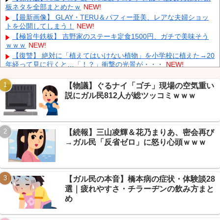
中国、止められないEV製造 売れず在庫山積み「売れたこと」に
板ネタを全部まとめたｗ
NEW!
して補助金を騙し取る事案を思いつきが横行
NEW!
【最新画像】 GLAY・TERU＆パフィー亜美、レアな夫婦ショッ
中国「台風接近！」台風13号「三峡直撃予測」中国「上流大洪
トを公開してしまう！
NEW!
水！（三峡上流」中国都市「8/5の映像（動画」三峡ダム「緊急放流
【極旨牛鉄板】 吉野家のステーキ定食1500円、ガチで美味そう
（決壊危機」中国「下流大水害（震え声」→
NEW!
ｗｗｗ
NEW!
韓国人インフルエンサー(49)、日本で次々と車に衝突 計7台巻き
【復讐】 絶対に「植えてはいけない植物」を小学校に植えた→20
込み 八王子
NEW!
年経って見に行くと…「！？」衝撃の光景が・・・
NEW!
中国とロシア海軍艦艇4隻が日本列島を一周…防衛省が全航路を
【朗報】有明、甲子園で9回大逆転勝利→熊本地震ふまえた応援
公開！
NEW!
に芸スポ+民「おめでとうと言いたい」ｗｗｗ
NEW!
【物議】ぐるナイ「ゴチ」現場の空気重い
【朗報】DAZN加入者まさかの5倍増、W杯視聴6700万人に芸ス
説にガル民812人が総ツッコミｗｗｗ
ポ+民「退会数は？」ｗｗｗ
NEW!
同僚の美人に土下座して必死に頼んだらこうなるｗｗｗ
NEW!
【悲報】PC自作勢「マザボ交換しただけ」でWindows消滅→スレ
【続報】三山凌輝＆花乃まりあ、密会再び
民「500円Windowsでいい？」で煽られるｗｗｗ
NEW!
Powered by livedoor 相互RSS
→ガル民「反省ゼロ」に怒り心頭ｗｗｗ
【悲報】いい大人が電子レンジの仕組みわかってない件→「ある
あるｗｗｗ」共感の連鎖で大カオスｗｗｗ
NEW!
【ガル民の本音】橋本病の症状・体験談28
選｜疲れやすさ・チラーヂンの飲み方まと
め
Powered by livedoor 相互RSS