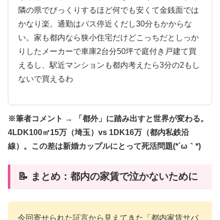
隣の県でびっくりするほど何でも安くて金銭面では
かなり楽。通勤はバス停近くだし30分もかからな
い。家も都内なら狭小住宅だけどこっちだとしっか
りしたメーカーで車庫2台分50坪で庭付き戸建て買
えるし、駅近マンションも都内考えたら3分の2もし
ないで買えるわ
※筆者コメント → 「都外」に踏み出すと世界が変わる。
4LDK100㎡15万（埼玉）vs 1DK16万（都内私鉄沿
線）。この差は新婚カップルにとって死活問題(*´ω｀*)
📝 まとめ：都内の家賃で泣かないために
今回寄せられた証言から見えてきた「都内家賃サバ