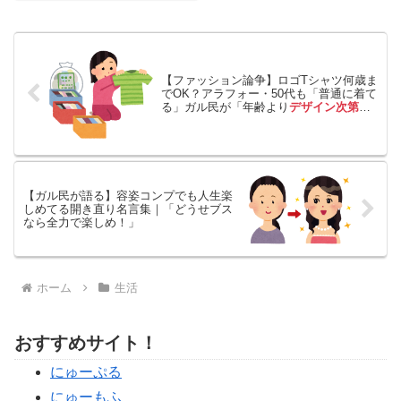
で、主婦目線のリアルな声が集
結。
【ファッション論争】ロゴTシャツ何歳ま
でOK？アラフォー・50代も「普通に着て
る」ガル民が「年齢より
デザイン次第
」
で一致団結
【ガル民が語る】容姿コンプでも人生楽
しめてる開き直り名言集｜「どうせブス
なら全力で楽しめ！」
ホーム
生活
おすすめサイト！
にゅーぷる
にゅーもふ