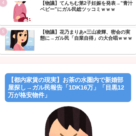
【物議】てんちむ第2子妊娠を発表→"青汁
ベビー"にガル民総ツッコミｗｗｗ
【物議】花乃まりあ×三山凌輝、密会の実
態に→ガル民「自業自得」の大合唱ｗｗｗ
【都内家賃の現実】お茶の水圏内で新婚部
屋探し→ガル民報告「1DK16万」「目黒12
万が格安物件」