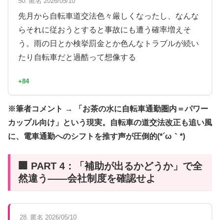
50. 匿名 2026/05/10
先月から自転車道交法色々厳しくなったし、なんな
らそれに従おうとすると事故にも遭う確率増えそ
う。雨の日とか検挙罰金とか色んなトラブルが続い
たり自転車だと過酷って想像する
+84
※筆者コメント → 「お茶の水に自転車通勤圏内＝パワー
カップル向け」という現実。自転車の道交法改正も追い風
に、電車通勤へのシフトを推す声が圧倒的(*´ω｀*)
🏢 PART 4：「補助が出るかどうか」で全
然違う——会社制度を確認せよ
28. 匿名 2026/05/10