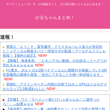
ヤバイ！ニュース(・∀・)の姉妹サイト。ガル民の鋭いコメをまとめます！
がるちゃんまとめ！
速報！
英国人「ようこそ」冨安健洋、クリスタルパレス加入が決定的
に！メディカル検査をパス！現地サポが歓迎！アーセナルファンも
祝福！【海外の反応】
NEW!
【朗報】 海邉朱莉、「ビキニデカい動画」が出回る→ミーグリが
売れるｗｗｗｗｗｗ
NEW!
FC東京、ポルトガル2部ペナフィエルに期限付き移籍していたMF
安斎颯馬の復帰を発表 「自分にできることを精一杯頑張ります」
NEW!
英BBC：アストンマーチン内部の分析ではホンダPUはメルセデス
からラップ1.5秒遅れらしい
NEW!
外国人「2026年バロンドールは誰が受賞すべき?」エンバペ、今
季無冠でも初受賞か!?海外ファンが考える本命とは!?【海外の反
【悲報】 ワイ「ラーメン一袋だけじゃ足らんわ！二袋作った
応】
NEW!
ろ！」→結果ｗｗｗ
NEW!
【画像】 松屋、食器の仕分けまでセルフに
NEW!
【保存版】AKBサロン裏（AKB裏サロン）とは？住民の実態と鉄