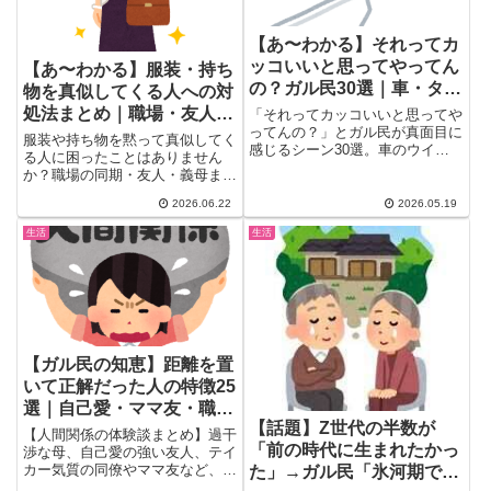
【あ〜わかる】それってカ
ッコいいと思ってやってん
【あ〜わかる】服装・持ち
の？ガル民30選｜車・タバ
物を真似してくる人への対
コ・ファッション
処法まとめ｜職場・友人・
「それってカッコいいと思ってや
ってんの？」とガル民が真面目に
義母の撃退術20選
服装や持ち物を黙って真似してく
感じるシーン30選。車のウイン
る人に困ったことはありません
カーなし・エンジンふかし音・あ
か？職場の同期・友人・義母ま
おり運転・タトゥーなど、カッコ
で、ガル民の体験談と「スティー
つけているつもりが周囲から引か
2026.06.22
2026.05.19
ブジョブズ方式」「会社ではユニ
れている行動のあるあるを一気に
クロに徹する」「フェイク作戦」
生活
生活
まとめ。車・タバコ・ファッショ
など撃退テクニック20選をまと
ン・態度の4カテゴリで徹底比
めました。
較。
【ガル民の知恵】距離を置
いて正解だった人の特徴25
選｜自己愛・ママ友・職場
【話題】Z世代の半数が
の人間関係まとめ
【人間関係の体験談まとめ】過干
「前の時代に生まれたかっ
渉な母、自己愛の強い友人、テイ
カー気質の同僚やママ友など、距
た」→ガル民「氷河期で出
離を置いて正解だった人の特徴を