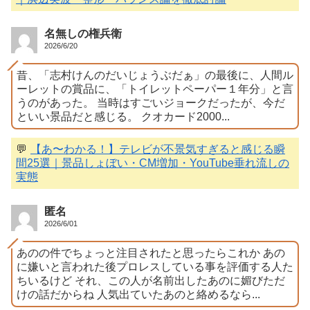
名無しの権兵衛
2026/6/20
昔、「志村けんのだいじょうぶだぁ」の最後に、人間ル
ーレットの賞品に、「トイレットペーパー１年分」と言
うのがあった。 当時はすごいジョークだったが、今だ
といい景品だと感じる。 クオカード2000...
💬
【あ〜わかる！】テレビが不景気すぎると感じる瞬
間25選｜景品しょぼい・CM増加・YouTube垂れ流しの
実態
匿名
2026/6/01
あのの件でちょっと注目されたと思ったらこれか あの
に嫌いと言われた後プロレスしている事を評価する人た
ちいるけど それ、この人が名前出したあのに媚びただ
けの話だからね 人気出ていたあのと絡めるなら...