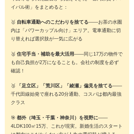
イバル術」をまとめると：
🥇
自転車通勤へのこだわりを捨てる
——お茶の水圏
内は「パワーカップル向け」エリア。電車通勤に切
り替えれば選択肢が一気に広がる
🥈
住宅手当・補助を最大活用
——同じ17万の物件で
も自己負担が2万になることも。会社の制度を必ず
確認！
🥉
「足立区」「荒川区」「綾瀬」偏見を捨てる
——
千代田線始発で座れる20分通勤、コスパは都内最強
クラス
🎯
都外（埼玉・千葉・神奈川）を視野に
——
4LDK100㎡15万、これが現実。新婚生活のスタート