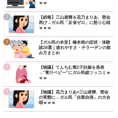
ｗｗ
【続報】三山凌輝＆花乃まりあ、密会
再び→ガル民「反省ゼロ」に怒り心頭
ｗｗｗ
【ガル民の本音】橋本病の症状・体験
談28選｜疲れやすさ・チラーヂンの飲
み方まとめ
【物議】てんちむ第2子妊娠を発表
→"青汁ベビー"にガル民総ツッコミｗ
ｗｗ
【物議】花乃まりあ×三山凌輝、密会
の実態に→ガル民「自業自得」の大合
唱ｗｗｗ