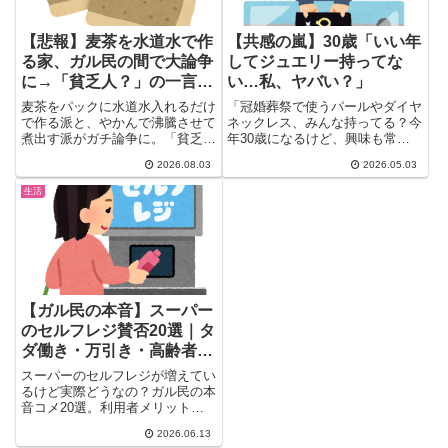
【悲報】麦茶を水道水で作
【共感の嵐】30歳「いい年
る家、ガル民の間で大論争
してジュエリー持ってな
に→「貧乏人？」の一言に
い…私、ヤバい？」
総ツッコミｗｗｗ
麦茶をパックに水道水入れるだけ
「冠婚葬祭で使うパールやダイヤ
で作る派と、やかんで沸騰させて
ネックレス、みんな持ってる？今
煮出す派がガチ論争に。「貧乏
年30歳になるけど、興味も常識
人？」発言に総ツッコミが殺到
もなくて買ってこなかっ
2026.08.03
2026.05.03
し、塩素と雑菌の衛生面ガチ議論
た……」...
から、住む地域による水道水の味
生活
の違いまで話が拡大。あなたの家
の麦茶、水道水派？それとも沸か
す派？ガル民199人のリアルな本
音まとめ。
【ガル民の本音】スーパー
のセルフレジ賛否20選｜タ
ダ働き・万引き・高齢者問
題まで本音まとめ
スーパーのセルフレジが増えてい
るけど実際どうなの？ガル民の本
音コメ20選。利用者メリットな
し問題・ピッは店員でやってほし
2026.06.13
い・万引き増加・高齢者問題ま