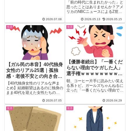
直してこい」「男尊女卑に
「前の時代に生まれたかった」と
ガル民のリアルな声から厳選。気
耐えられる？」｜ガル民の
思ったことはありませんか？アメ
づきにくいサインと縁を切った後
リカのNBCニュースによるZ世代
反応まとめ
の変化まで、検索しても出てこな
（18〜29歳）への調査で、...
い本音を一気にチェックできま
2026.07.08
2026.05.13
2026.05.15
す。
生活
生活
【優勝者続出】「一番くだ
【ガル民の本音】40代独身
らない理由でケガした人」
女性のリアル25選｜孤独
選手権ｗｗｗｗｗｗｗｗｗ
感・老後不安との向き合い
ｗｗｗｗｗｗｗｗｗｗ
朝、コーヒー片手に読みたい笑え
方
【40代独身女性のリアルな声ま
る系トピ。ガールズちゃんねるに
とめ】結婚願望はあるのに独身の
立った「一番くだらない理由でケ
まま40代を迎えた女性たちの本
ガした人が優勝」が、想像の10...
音を厳選。イオンで感じる孤独
2026.07.05
2026.04.29
感、「奥さん」呼びのあるある、
老後の不安との向き合い方、独身
生活
生活
生活を楽しむ人の共通点まで、検
索しても出てこないガル民のリア
ルな声を一気にチェック。