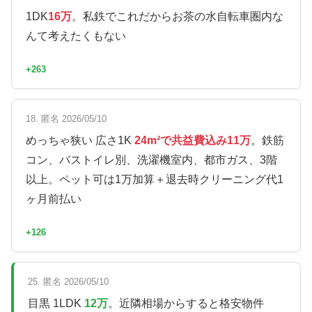
1DK
16万
。私鉄でこれだからお茶の水自転車圏内な
んて考えたくもない
+263
18. 匿名 2026/05/10
めっちゃ狭い 広さ1K
24m²で共益費込み11万
。鉄筋
コン、バストイレ別、洗濯機室内、都市ガス、3階
以上。ペット可は1万加算＋退去時クリーニング代1
ヶ月前払い
+126
25. 匿名 2026/05/10
目黒 1LDK
12万
。近隣相場からすると格安物件