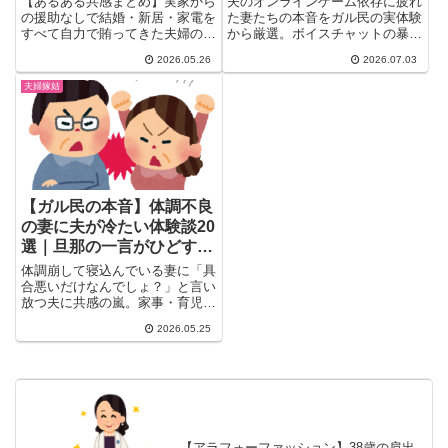
【あるある共感まとめ】実家から
夫のオンラインゲーム依存に疲れ
の援助なしで結婚・新居・家電を
た妻たちの本音をガル民の実体験
すべて自力で賄ってきた夫婦のリ
から厳選。ボイスチャットの暴
アルな声を厳選。周りの援助話を
言・家事育児放棄・課金トラブル
2026.05.26
2026.07.03
聞いて虚しくなる本音から、「お
のリアルに加え、実際に効果があ
金を出すと口も出される」実態、
った対処法や話し合い方、離婚を
夫婦嫁姑
援助なし夫婦ならではの誇りまで
真剣に考えたきっかけまで一気に
ガル民の本音25選をご紹介。
チェックできる保存版まとめで
す。
【ガル民の本音】体調不良
の妻に夫が冷たい体験談20
選｜旦那の一言がひどすぎ
て共感の嵐
体調崩して寝込んでいる妻に「具
合悪いだけなんでしょ？」と言い
放つ夫に共感の嵐。家事・育児を
こなしながら休む妻への冷たい一
2026.05.25
言を、ガル民の体験談20選でま
とめ。「俺の風邪とお前の風邪は
違う」「俺のご飯は？」など、夫
婦の本音リアル集。
【アラフォーファッション】38歳の肩出