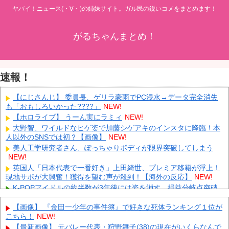
ヤバイ！ニュース(・∀・)の姉妹サイト。ガル民の鋭いコメをまとめます！
がるちゃんまとめ！
速報！
【にじさんじ】 委員長、ゲリラ豪雨でPC浸水→データ完全消失
も「おもしろいかった????」
NEW!
【ホロライブ】 うーん実にラミィ
NEW!
大野智、ワイルドなヒゲ姿で加藤シゲアキのインスタに降臨！本
人以外のSNSでは初？【画像】
NEW!
美人工学研究者さん、ぽっちゃりボディが限界突破してしまう
NEW!
英国人「日本代表で一番好き」上田綺世、プレミア移籍が浮上！
現地サポが大興奮！獲得を望む声が殺到！【海外の反応】
NEW!
K-POPアイドルの約半数が3年後には姿を消す…損益分岐点突破
は4％未満
NEW!
【画像】 『金田一少年の事件簿』で好きな死体ランキング１位が
ついに国産ヒューマノイド登場、人手不足深刻化の医療・製造現
こちら！
NEW!
場などでの活用想定！
NEW!
【最新画像】 元バレー代表・狩野舞子(38)の現在がいくらなんで
【衝撃】 中国製ルーター20機種にバックドア発見！ ネットに繋