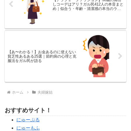
しコーデはアリ？ガル民412人の本音まと
め｜似合う・年齢・清潔感の本当のライ
ン
【あ〜わかる！】お金あるのに使えない
貧乏性あるある25選｜節約病の心理と克
服法をガル民が語る
ホーム
夫婦嫁姑
おすすめサイト！
にゅーぷる
にゅーもふ