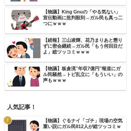
【物議】King Gnuの「やる気ない」
宣伝動画に批判殺到→ガル民も真っ二
つにｗｗｗ
【続報】三山凌輝、花乃まりあと懲り
ずに密会継続→ガル民「もう何回目だ
よ」総ツッコミｗｗｗ
【物議】板倉滉”年収7億円”報道にガ
ル民騒然→トピ乱立に「もういい」の
声もｗｗｗ
人気記事！
【物議】ぐるナイ「ゴチ」現場の空気
重い説にガル民812人が総ツッコミｗ