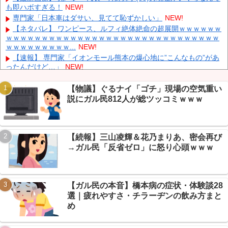
も即ハボすぎる！
NEW!
ぐだけで35秒ごとに中国のサーバーと通信
NEW!
専門家「日本車はダサい、見てて恥ずかしい」
NEW!
ダイソーの220円のUSBケーブルが3ヶ月でダメになったんやが
NEW!
【ネタバレ】 ワンピース、ルフィ絶体絶命の超展開ｗｗｗｗｗｗ
ｗｗｗｗｗｗｗｗｗｗｗｗｗｗｗｗｗｗｗｗｗｗｗｗｗｗｗｗｗｗ
中国「大洪水！」三峡ダム「大雨で増水（台風直撃前」中国ダム
ｗｗｗｗｗｗｗｗｗ...
NEW!
「緊急放流！」中国鉄道「列車が走行中に流される」中国避難所
「支援物資は有料です」謎の勢力「え」→
NEW!
【速報】 専門家「イオンモール熊本の爆心地に”こんなもの”があ
ったんだけど…」
NEW!
【炎上】居酒屋『6人で4939円』の会計に賛否→なんG民の投票
結果が笑えるｗｗｗ
NEW!
【物議】ぐるナイ「ゴチ」現場の空気重い
【保存版】電源タップの寿命は3〜5年→なんG民「20年放置」
説にガル民812人が総ツッコミｗｗｗ
続々でガチ勢が戦慄ｗｗｗ
NEW!
Powered by livedoor 相互RSS
【悲報】毒・細菌兵器でハンターハンター王子全滅ｗｗｗ念能力
バトル終了？→毒が最強www
NEW!
【続報】三山凌輝＆花乃まりあ、密会再び
【速報】秋田県、UAE2兆円投資のAIデータセンター誘致へ→県
予算3年分超ｗｗｗ
NEW!
→ガル民「反省ゼロ」に怒り心頭ｗｗｗ
【悲報】免許取り立て大学生、AT限定煽るも→40万かけてペーパ
ードライバーだったｗｗｗ
NEW!
【ガル民の本音】橋本病の症状・体験談28
選｜疲れやすさ・チラーヂンの飲み方まと
め
Powered by livedoor 相互RSS