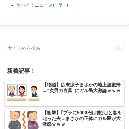
ヤバイ！ニュース(・∀・)
新着記事！
【物議】広末涼子まさかの地上波復帰
→”次男の言葉”にガル民大激論ｗｗｗ
【衝撃】｢ブラに5000円は贅沢｣と妻を
叱った夫→まさかの正体にガル民が大
激怒ｗｗｗ