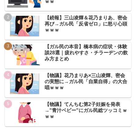
ｗｗ
【続報】三山凌輝＆花乃まりあ、密会
再び→ガル民「反省ゼロ」に怒り心頭
ｗｗｗ
【ガル民の本音】橋本病の症状・体験
談28選｜疲れやすさ・チラーヂンの飲
み方まとめ
【物議】花乃まりあ×三山凌輝、密会
の実態に→ガル民「自業自得」の大合
唱ｗｗｗ
【物議】てんちむ第2子妊娠を発表
→"青汁ベビー"にガル民総ツッコミｗ
ｗｗ