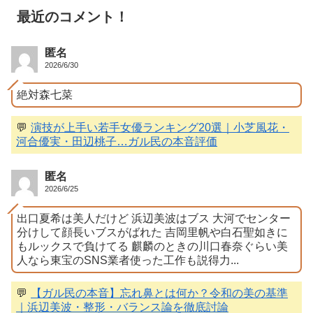
最近のコメント！
匿名
2026/6/30
絶対森七菜
💬
演技が上手い若手女優ランキング20選｜小芝風花・
河合優実・田辺桃子…ガル民の本音評価
匿名
2026/6/25
出口夏希は美人だけど 浜辺美波はブス 大河でセンター
分けして顔長いブスがばれた 吉岡里帆や白石聖如きに
もルックスで負けてる 麒麟のときの川口春奈ぐらい美
人なら東宝のSNS業者使った工作も説得力...
💬
【ガル民の本音】忘れ鼻とは何か？令和の美の基準
｜浜辺美波・整形・バランス論を徹底討論