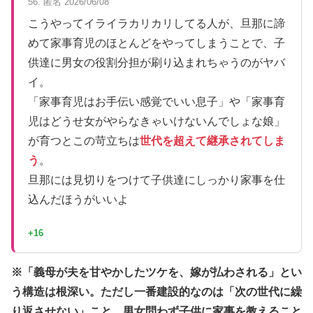
56. 匿名 2026/06/08
こうやってイライラカリカリしてる人が、旦那に諦
めて家事育児のほとんどをやってしまうことで、子
供達に男女の役割分担が刷り込まれちゃうのがヤバ
イ。
「家事育児はお手伝い感覚でいい息子」や「家事育
児はどうせ女がやらなきゃいけないんでしょな娘」
が育つとこの苛立ちは
世代を超えて継承されてしま
う
。
旦那には見切りをつけて子供達にしっかり家事を仕
込んだほうがいいよ
+16
※「義母が夫を甘やかしたツケを、嫁が払わされる」とい
う構造は根深い。ただし一番建設的なのは「次の世代に繰
り返させない」こと。男女問わず子供に家事を教えること