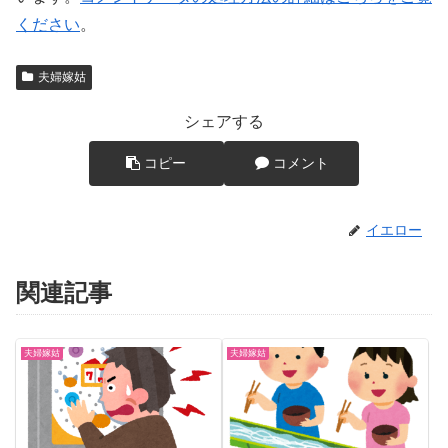
ください
。
夫婦嫁姑
シェアする
コピー
コメント
イエロー
関連記事
夫婦嫁姑
夫婦嫁姑