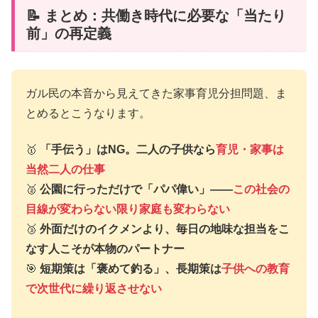
📝 まとめ：共働き時代に必要な「当たり
前」の再定義
ガル民の本音から見えてきた家事育児分担問題、ま
とめるとこうなります。
🥇
「手伝う」はNG。二人の子供なら
育児・家事は
当然二人の仕事
🥈
公園に行っただけで「パパ偉い」——
この社会の
目線が変わらない限り家庭も変わらない
🥉
外面だけのイクメンより、毎日の地味な担当をこ
なす人こそが本物のパートナー
🎯
短期策は「褒めて釣る」、長期策は
子供への教育
で次世代に繰り返させない