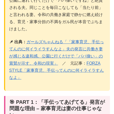
公園に連れて行くだけで「パパ偉いですね」と絶賛
される夫。同じことを毎日こなしても「当たり前」
と言われる妻。令和の共働き家庭で静かに燃え続け
る、育児・家事分担の不満をガル民が本音でぶちま
けました。
📌 出典：
ガールズちゃんねる「「家事育児、手伝っ
てんのに何イライラすんなよ」夫の発言に共働き妻
が感じる違和感。公園に行くだけで「パパ偉い」の
賞賛が示す、令和の現実」
／ 元記事：
FORZA
STYLE「家事育児、手伝ってんのに何イライラすん
なよ」
🎯 PART 1：「手伝ってあげてる」発言が
問題な理由 – 家事育児は妻の仕事じゃな