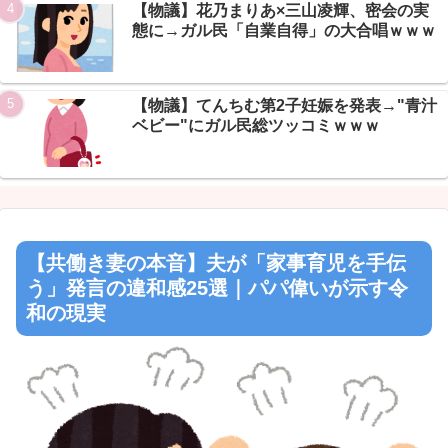
【物議】花乃まりあ×三山凌輝、密会の実
態に→ガル民「自業自得」の大合唱ｗｗｗ
【物議】てんちむ第2子妊娠を発表→"青汁
ベビー"にガル民総ツッコミｗｗｗ
【共働き妻の本音】夫が「家事育児を手伝
う」発言の違和感25選｜パパ偉いが示す令
和の現実