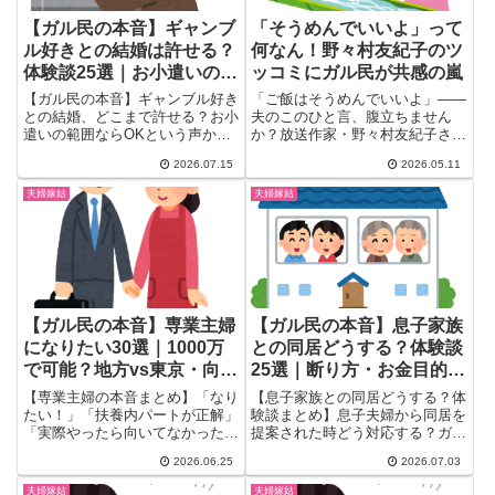
【ガル民の本音】ギャンブ
「そうめんでいいよ」って
ル好きとの結婚は許せる？
何なん！野々村友紀子のツ
体験談25選｜お小遣いの範
ッコミにガル民が共感の嵐
囲・離婚に至った実例まと
【ガル民の本音】ギャンブル好き
「ご飯はそうめんでいいよ」——
め
との結婚、どこまで許せる？お小
夫のこのひと言、腹立ちません
遣いの範囲ならOKという声か
か？放送作家・野々村友紀子さん
ら、父親や元夫の依存症で家庭が
が「ほっそほっそハム切ったり
2026.07.15
2026.05.11
壊れた壮絶な体験談まで、126件
さ、...
のリアルな声を25選厳選しまし
夫婦嫁姑
夫婦嫁姑
た。離婚に至った実例やうまくい
ってる夫婦の秘訣、依存症のサイ
ンまで一気にチェックできます。
【ガル民の本音】専業主婦
【ガル民の本音】息子家族
になりたい30選｜1000万
との同居どうする？体験談
で可能？地方vs東京・向き
25選｜断り方・お金目的の
不向きリアル
本音・近居のメリットまと
【専業主婦の本音まとめ】「なり
【息子家族との同居どうする？体
め
たい！」「扶養内パートが正解」
験談まとめ】息子夫婦から同居を
「実際やったら向いてなかった」
提案された時どう対応する？ガル
…ガル民30人のリアルな声を厳
民約900人のリアルな声を25選に
2026.06.25
2026.07.03
選。地方なら年収1000万で専業
厳選。断り方・お金目当ての本
可能か？旦那次第の現実・経験者
音・近居との違いまで、検索して
夫婦嫁姑
夫婦嫁姑