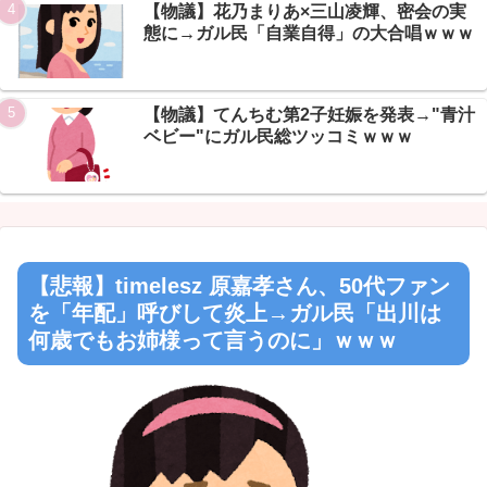
【物議】花乃まりあ×三山凌輝、密会の実
態に→ガル民「自業自得」の大合唱ｗｗｗ
【物議】てんちむ第2子妊娠を発表→"青汁
ベビー"にガル民総ツッコミｗｗｗ
【悲報】timelesz 原嘉孝さん、50代ファン
を「年配」呼びして炎上→ガル民「出川は
何歳でもお姉様って言うのに」ｗｗｗ