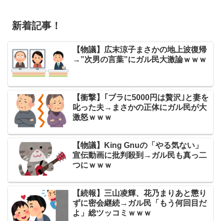
新着記事！
【物議】広末涼子まさかの地上波復帰
→”次男の言葉”にガル民大激論ｗｗｗ
【衝撃】｢ブラに5000円は贅沢｣と妻を
叱った夫→まさかの正体にガル民が大
激怒ｗｗｗ
【物議】King Gnuの「やる気ない」
宣伝動画に批判殺到→ガル民も真っ二
つにｗｗｗ
【続報】三山凌輝、花乃まりあと懲り
ずに密会継続→ガル民「もう何回目だ
よ」総ツッコミｗｗｗ