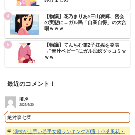
【物議】花乃まりあ×三山凌輝、密会
の実態に→ガル民「自業自得」の大合
唱ｗｗｗ
【物議】てんちむ第2子妊娠を発表
→"青汁ベビー"にガル民総ツッコミｗ
ｗｗ
最近のコメント！
匿名
2026/6/30
絶対森七菜
💬
演技が上手い若手女優ランキング20選｜小芝風花・