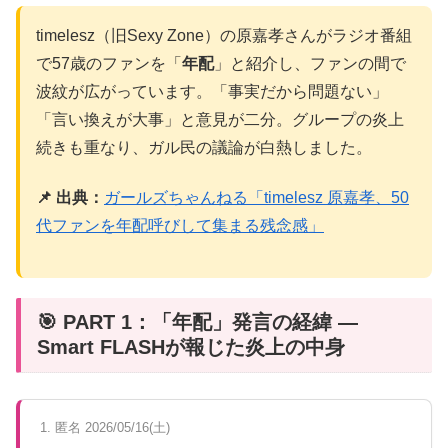
timelesz（旧Sexy Zone）の原嘉孝さんがラジオ番組
で57歳のファンを「
年配
」と紹介し、ファンの間で
波紋が広がっています。「事実だから問題ない」
「言い換えが大事」と意見が二分。グループの炎上
続きも重なり、ガル民の議論が白熱しました。
📌 出典：
ガールズちゃんねる「timelesz 原嘉孝、50
代ファンを年配呼びして集まる残念感」
🎯 PART 1：「年配」発言の経緯 —
Smart FLASHが報じた炎上の中身
1. 匿名 2026/05/16(土)