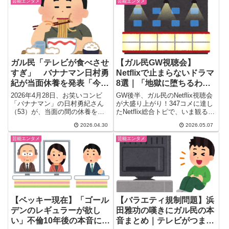
芸能エンタメ
芸能エンタメ
選を一気読み。30〜40代女性必
見。
ガル民「テレビが食べさせ
【ガル民GW視聴会】
すぎ」 バナナマン日村勇
Netflixで止まらないドラマ
紀が当面休養を発表「今年
8選｜「地獄に堕ちるわ
に入ってから体調崩すこと
よ」「九条の大罪」「愚か
2026年4月28日、お笑いコンビ
GW後半、ガル民のNetflix視聴会
多く」
者の身分」絶賛&物議
「バナナマン」の日村勇紀さん
が大盛り上がり！347コメに達し
（53）が、当面の間の休養を発
たNetflix総合トピで、いま観るべ
表。「医師より休養必要との判...
きドラマ・映...
2026.04.30
2026.05.07
芸能エンタメ
芸能エンタメ
【ベッキー現在】「ゴール
【バラエティ規制問題】浜
デンのレギュラーが欲し
田雅功の嘆きにガル民の本
い」不倫10年後の本音にガ
音まとめ｜テレビがつまら