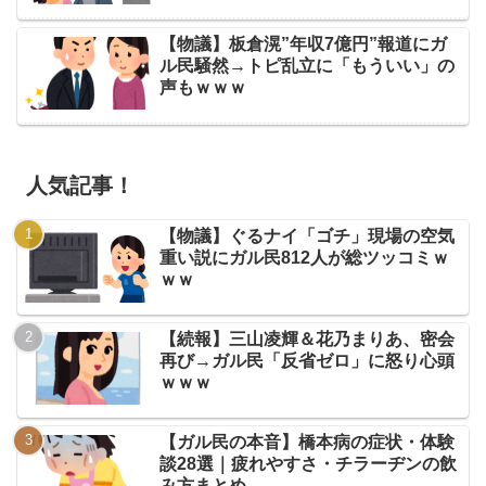
【物議】板倉滉”年収7億円”報道にガ
ル民騒然→トピ乱立に「もういい」の
声もｗｗｗ
人気記事！
【物議】ぐるナイ「ゴチ」現場の空気
重い説にガル民812人が総ツッコミｗ
ｗｗ
【続報】三山凌輝＆花乃まりあ、密会
再び→ガル民「反省ゼロ」に怒り心頭
ｗｗｗ
【ガル民の本音】橋本病の症状・体験
談28選｜疲れやすさ・チラーヂンの飲
み方まとめ