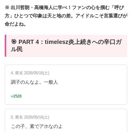
※ 出川哲朗・高橋海人に学べ！ファンの心を掴む「呼び
方」ひとつで印象は天と地の差。アイドルこそ言葉選びが
命だよね。
🎯 PART 4：timelesz炎上続きへの辛口ガ
ル民
4. 匿名 2026/05/16(土)
調子のんなよ。一般人
+2528
5. 匿名 2026/05/16(土)
この子、素でアホなのよ