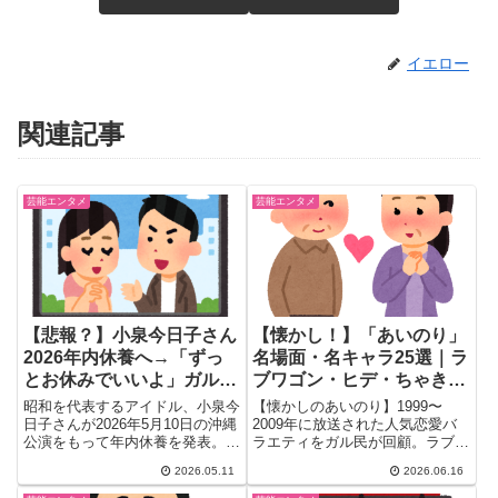
イエロー
関連記事
芸能エンタメ
芸能エンタメ
【悲報？】小泉今日子さん
【懐かし！】「あいのり」
2026年内休養へ→「ずっ
名場面・名キャラ25選｜ラ
とお休みでいいよ」ガル民
ブワゴン・ヒデ・ちゃきの
の本音ｗ
暴走、ガル民が語る青春
昭和を代表するアイドル、小泉今
【懐かしのあいのり】1999〜
TV
日子さんが2026年5月10日の沖縄
2009年に放送された人気恋愛バ
公演をもって年内休養を発表。
ラエティをガル民が回顧。ラブワ
「KK60ライブツアー」の...
ゴン・加藤晴彦の涙・ヒデ・ちゃ
2026.05.11
2026.06.16
きの暴走・川嶋あいの主題歌ま
で、名場面と名キャラクター25