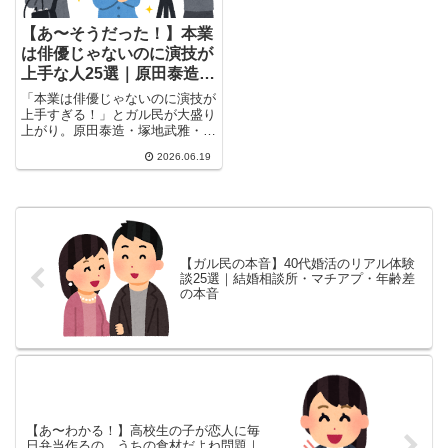
【あ〜そうだった！】本業
は俳優じゃないのに演技が
上手な人25選｜原田泰造・
塚地・角田晃広、ガル民が
「本業は俳優じゃないのに演技が
選んだ実力者たち
上手すぎる！」とガル民が大盛り
上がり。原田泰造・塚地武雅・角
田晃広ら芸人勢から、マキタスポ
2026.06.19
ーツ・シソンヌじろう、ダンサー
の田中泯まで25選。ずっと俳優
だと思ってたの声続出、実力者た
ちの本音コメ付きまとめ。
【ガル民の本音】40代婚活のリアル体験
談25選｜結婚相談所・マチアプ・年齢差
の本音
【あ〜わかる！】高校生の子が恋人に毎
日弁当作るの、うちの食材だよね問題｜