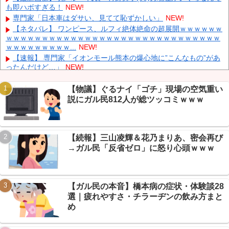
も即ハボすぎる！
NEW!
ぐだけで35秒ごとに中国のサーバーと通信
NEW!
専門家「日本車はダサい、見てて恥ずかしい」
NEW!
ダイソーの220円のUSBケーブルが3ヶ月でダメになったんやが
NEW!
【ネタバレ】 ワンピース、ルフィ絶体絶命の超展開ｗｗｗｗｗｗ
ｗｗｗｗｗｗｗｗｗｗｗｗｗｗｗｗｗｗｗｗｗｗｗｗｗｗｗｗｗｗ
中国「大洪水！」三峡ダム「大雨で増水（台風直撃前」中国ダム
ｗｗｗｗｗｗｗｗｗ...
NEW!
「緊急放流！」中国鉄道「列車が走行中に流される」中国避難所
「支援物資は有料です」謎の勢力「え」→
NEW!
【速報】 専門家「イオンモール熊本の爆心地に”こんなもの”があ
ったんだけど…」
NEW!
【炎上】居酒屋『6人で4939円』の会計に賛否→なんG民の投票
結果が笑えるｗｗｗ
NEW!
【物議】ぐるナイ「ゴチ」現場の空気重い
【保存版】電源タップの寿命は3〜5年→なんG民「20年放置」
説にガル民812人が総ツッコミｗｗｗ
続々でガチ勢が戦慄ｗｗｗ
NEW!
Powered by livedoor 相互RSS
【悲報】毒・細菌兵器でハンターハンター王子全滅ｗｗｗ念能力
バトル終了？→毒が最強www
NEW!
【続報】三山凌輝＆花乃まりあ、密会再び
【速報】秋田県、UAE2兆円投資のAIデータセンター誘致へ→県
予算3年分超ｗｗｗ
NEW!
→ガル民「反省ゼロ」に怒り心頭ｗｗｗ
【悲報】免許取り立て大学生、AT限定煽るも→40万かけてペーパ
ードライバーだったｗｗｗ
NEW!
【ガル民の本音】橋本病の症状・体験談28
選｜疲れやすさ・チラーヂンの飲み方まと
め
Powered by livedoor 相互RSS