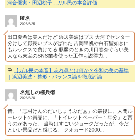
河合優実・田辺桃子…ガル民の本音評価
匿名
2026/6/25
出口夏希は美人だけど 浜辺美波はブス 大河でセンター
分けして顔長いブスがばれた 吉岡里帆や白石聖如きに
もルックスで負けてる 麒麟のときの川口春奈ぐらい美
人なら東宝のSNS業者使った工作も説得力...
💬
【ガル民の本音】忘れ鼻とは何か？令和の美の基準
｜浜辺美波・整形・バランス論を徹底討論
名無しの権兵衛
2026/6/20
昔、「志村けんのだいじょうぶだぁ」の最後に、人間ル
ーレットの賞品に、「トイレットペーパー１年分」と言
うのがあった。 当時はすごいジョークだったが、今だ
といい景品だと感じる。 クオカード2000...