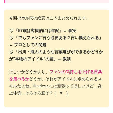
今回のガル民の総意はこうまとめられます。
🥇
「57歳は客観的には年配」← 事実
🥈
「でもファンに言う必要ある？言い換えられる」
← プロとしての問題
🥉
「出川・海人のような言葉選びができるかどうか
が”本物のアイドル”の差」← 教訓
正しいかどうかより、
ファンの気持ちを上げる言葉
を選べるか
どうか。それがアイドルに求められるス
キルだよね。timelesz には頑張ってほしいけど…炎
上体質、そろそろ直そ？ (゚∀゚)