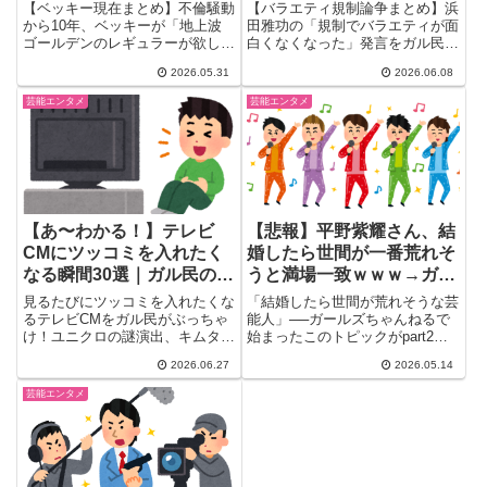
ル民騒然
なくなった理由と昔の笑い
【ベッキー現在まとめ】不倫騒動
【バラエティ規制論争まとめ】浜
を語る
から10年、ベッキーが「地上波
田雅功の「規制でバラエティが面
ゴールデンのレギュラーが欲し
白くなくなった」発言をガル民が
い！」と本音を激白。ガル民500
徹底討論。昔の笑いへの賛否・テ
2026.05.31
2026.06.08
人超の反応は「需要なし」が圧倒
レビが衰退した本当の理由・30-
的。復帰の可能性・流出LINEの
50代の本音をリアルな声で一気
芸能エンタメ
芸能エンタメ
衝撃・センテンススプリング…今
まとめ。テレビっ子だったアラフ
のベッキーをガルちゃんの本音で
ォー・アラフィフが思わず頷く声
まとめました。
多数。
【あ〜わかる！】テレビ
【悲報】平野紫耀さん、結
CMにツッコミを入れたく
婚したら世間が一番荒れそ
なる瞬間30選｜ガル民の本
うと満場一致ｗｗｗ→ガル
音炸裂
民「匂わせ女だけは選ばな
見るたびにツッコミを入れたくな
「結婚したら世間が荒れそうな芸
いで」
るテレビCMをガル民がぶっちゃ
能人」──ガールズちゃんねるで
け！ユニクロの謎演出、キムタク
始まったこのトピックがpart2ま
兄弟設定への「どう見ても親子」
で達し、2700件超のコメ...
2026.06.27
2026.05.14
ツッコミ、生理CM「アクティブ
に！」の非現実設定、ローンCM
芸能エンタメ
の豪快な誘導など、共感必至の場
面30選を一気にまとめ紹介。