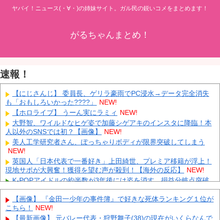
ヤバイ！ニュース(・∀・)の姉妹サイト。ガル民の鋭いコメをまとめます！
がるちゃんまとめ！
速報！
【にじさんじ】 委員長、ゲリラ豪雨でPC浸水→データ完全消失
も「おもしろいかった????」
NEW!
【ホロライブ】 うーん実にラミィ
NEW!
大野智、ワイルドなヒゲ姿で加藤シゲアキのインスタに降臨！本
人以外のSNSでは初？【画像】
NEW!
美人工学研究者さん、ぽっちゃりボディが限界突破してしまう
NEW!
英国人「日本代表で一番好き」上田綺世、プレミア移籍が浮上！
現地サポが大興奮！獲得を望む声が殺到！【海外の反応】
NEW!
K-POPアイドルの約半数が3年後には姿を消す…損益分岐点突破
は4％未満
NEW!
【画像】 『金田一少年の事件簿』で好きな死体ランキング１位が
ついに国産ヒューマノイド登場、人手不足深刻化の医療・製造現
こちら！
NEW!
場などでの活用想定！
NEW!
【最新画像】 元バレー代表・狩野舞子(38)の現在がいくらなんで
【衝撃】 中国製ルーター20機種にバックドア発見！ ネットに繋