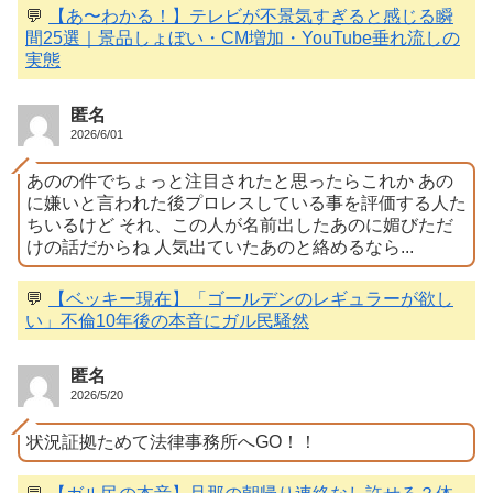
💬
【あ〜わかる！】テレビが不景気すぎると感じる瞬
間25選｜景品しょぼい・CM増加・YouTube垂れ流しの
実態
匿名
2026/6/01
あのの件でちょっと注目されたと思ったらこれか あの
に嫌いと言われた後プロレスしている事を評価する人た
ちいるけど それ、この人が名前出したあのに媚びただ
けの話だからね 人気出ていたあのと絡めるなら...
💬
【ベッキー現在】「ゴールデンのレギュラーが欲し
い」不倫10年後の本音にガル民騒然
匿名
2026/5/20
状況証拠ためて法律事務所へGO！！